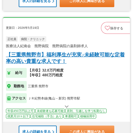
求人の詳細を見る
この求人に興味がある
更新日：2026年5月19日
保存する
正社員
病院・クリニック
医療法人紀南会 熊野病院 熊野病院の薬剤師求人
【三重県熊野市】福利厚生が充実♪未経験可能な定着
率の高い貴重な求人です！
【月収】32.0万円程度
給与
【年収】480万円程度
勤務地
三重県 熊野市
アクセス
ＪＲ紀勢本線(亀山－新宮) 熊野市駅
年収450万円以上可
未経験者も応募可能
原則、引越しを伴う転勤なし
残業月10ｈ以下
住宅補助（手当）あり
車通勤可
積極採用中
求人の詳細を見る
この求人に興味がある