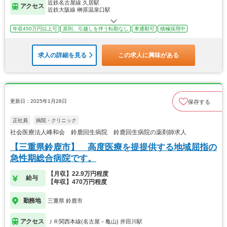
近鉄名古屋線 久居駅
アクセス
近鉄大阪線 榊原温泉口駅
年収450万円以上可
原則、引越しを伴う転勤なし
車通勤可
積極採用中
求人の詳細を見る
この求人に興味がある
更新日：2025年1月28日
保存する
正社員
病院・クリニック
社会医療法人峰和会 鈴鹿回生病院 鈴鹿回生病院の薬剤師求人
【三重県鈴鹿市】 高度医療を提提供する地域屈指の
急性期総合病院です。
【月収】22.9万円程度
給与
【年収】470万円程度
勤務地
三重県 鈴鹿市
アクセス
ＪＲ関西本線(名古屋－亀山) 井田川駅