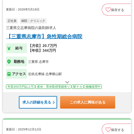
更新日：2026年5月19日
保存する
正社員
病院・クリニック
三重県立志摩病院の薬剤師求人
【三重県志摩市】急性期総合病院
【月収】20.7万円
給与
【年収】344万円
勤務地
三重県 志摩市
アクセス
近鉄志摩線 志摩横山駅
年収300万円以上可
産休・育休取得実績有り
駅チカ
積極採用中
求人の詳細を見る
この求人に興味がある
更新日：2025年12月12日
保存する