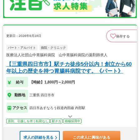
更新日：2026年6月18日
保存する
パート・アルバイト
病院・クリニック
医療法人社団山中胃腸科病院 山中胃腸科病院の薬剤師求人
【三重県四日市市】駅チカ徒歩5分以内！創立から60
年以上の歴史を持つ胃腸科病院です。《パート》
給与
【時給】1,800円～2,000円
勤務地
三重県 四日市市
アクセス
四日市あすなろう鉄道内部線 内部駅
原則、引越しを伴う転勤なし
駅チカ
積極採用中
求人の詳細を見る
この求人に興味がある