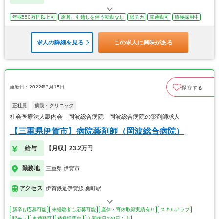
年収550万円以上可
原則、引越しを伴う転勤なし
駅チカ
車通勤可
積極採用中
求人の詳細を見る
この求人に興味がある
更新日：2022年3月15日
保存する
正社員
病院・クリニック
社会医療法人畿内会 岡波総合病院 岡波総合病院の薬剤師求人
【三重県伊賀市】病院薬剤師（岡波総合病院）
給与
【月収】23.2万円
勤務地
三重県 伊賀市
アクセス
伊賀鉄道伊賀線 桑町駅
新卒も応募可能
未経験者も応募可能
産休・育休取得実績有り
スキルアップ
駅チカ
車通勤可
積極採用中
年間休日120日以上