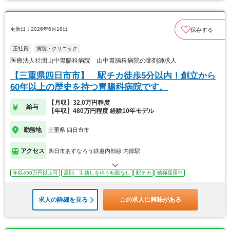
更新日：2026年6月18日
保存する
正社員
病院・クリニック
医療法人社団山中胃腸科病院 山中胃腸科病院の薬剤師求人
【三重県四日市市】 駅チカ徒歩5分以内！創立から
60年以上の歴史を持つ胃腸科病院です。
【月収】32.0万円程度
給与
【年収】480万円程度 経験10年モデル
勤務地
三重県 四日市市
アクセス
四日市あすなろう鉄道内部線 内部駅
年収450万円以上可
原則、引越しを伴う転勤なし
駅チカ
積極採用中
求人の詳細を見る
この求人に興味がある