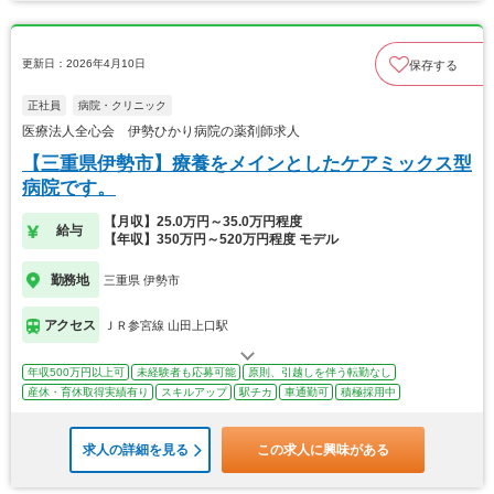
更新日：2026年4月10日
保存する
正社員
病院・クリニック
医療法人全心会 伊勢ひかり病院の薬剤師求人
【三重県伊勢市】療養をメインとしたケアミックス型
病院です。
【月収】25.0万円～35.0万円程度
給与
【年収】350万円～520万円程度 モデル
勤務地
三重県 伊勢市
アクセス
ＪＲ参宮線 山田上口駅
年収500万円以上可
未経験者も応募可能
原則、引越しを伴う転勤なし
産休・育休取得実績有り
スキルアップ
駅チカ
車通勤可
積極採用中
求人の詳細を見る
この求人に興味がある