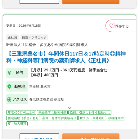
更新日：2026年6月18日
保存する
正社員
病院・クリニック
医療法人社団橘会 多度あやめ病院の薬剤師求人
【三重県桑名市】年間休日117日＆17時定時◎精神
科・神経科専門病院の薬剤師求人《正社員》
【月収】29.2万円～36.1万円程度 諸手当含む
給与
【年収】400万円
勤務地
三重県 桑名市
アクセス
養老鉄道養老線 多度駅
年収400万円以上可
未経験者も応募可能
原則、引越しを伴う転勤なし
住宅補助（手当）あり
産休・育休取得実績有り
駅チカ
車通勤可
積極採用中
夏～秋入職可