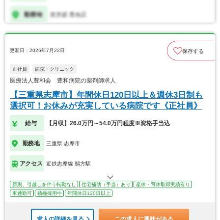
更新日：2026年7月22日
保存する
正社員
病院・クリニック
医療法人豊和会 豊和病院の薬剤師求人
【三重県志摩市】年間休日120日以上＆週休3日制も
選択可！お休みが充実している病院です《正社員》
給与
【月収】26.0万円～54.0万円程度※資格手当込
勤務地
三重県 志摩市
アクセス
近鉄志摩線 鵜方駅
原則、引越しを伴う転勤なし
住宅補助（手当）あり
産休・育休取得実績有り
車通勤可
積極採用中
年間休日120日以上
求人の詳細を見る
この求人に興味がある