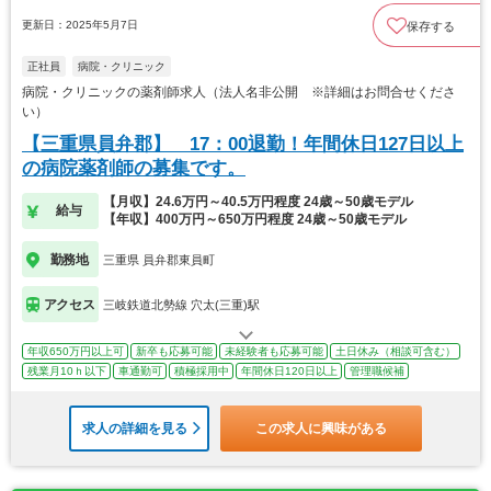
更新日：2025年5月7日
保存する
正社員
病院・クリニック
病院・クリニックの薬剤師求人（法人名非公開 ※詳細はお問合せくださ
い）
【三重県員弁郡】 17：00退勤！年間休日127日以上
の病院薬剤師の募集です。
【月収】24.6万円～40.5万円程度 24歳～50歳モデル
給与
【年収】400万円～650万円程度 24歳～50歳モデル
勤務地
三重県 員弁郡東員町
アクセス
三岐鉄道北勢線 穴太(三重)駅
年収650万円以上可
新卒も応募可能
未経験者も応募可能
土日休み（相談可含む）
残業月10ｈ以下
車通勤可
積極採用中
年間休日120日以上
管理職候補
求人の詳細を見る
この求人に興味がある