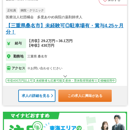
正社員
病院・クリニック
医療法人社団橘会 多度あやめ病院の薬剤師求人
【三重県桑名市】未経験可◎駐車場有・賞与4.25ヶ月
分！
【月収】29.2万円～36.1万円
給与
【年収】430万円
勤務地
三重県 桑名市
アクセス
※お問い合わせください
年収400万円以上可
未経験者も応募可能
産休・育休取得実績有り
積極採用中
求人の詳細を見る
この求人に興味がある