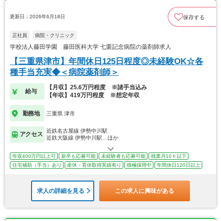
更新日：2026年6月18日
保存する
正社員
病院・クリニック
学校法人藤田学園 藤田医科大学 七栗記念病院の薬剤師求人
【三重県津市】年間休日125日程度◎未経験OK☆各
種手当充実◆＜病院薬剤師＞
【月収】25.6万円程度 ※諸手当込み
給与
【年収】419万円程度 ※想定年収
勤務地
三重県 津市
近鉄名古屋線 伊勢中川駅
アクセス
近鉄大阪線 伊勢中川駅…ほか
年収400万円以上可
新卒も応募可能
未経験者も応募可能
残業月10ｈ以下
住宅補助（手当）あり
産休・育休取得実績有り
積極採用中
年間休日120日以上
求人の詳細を見る
この求人に興味がある