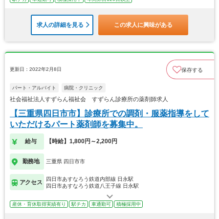
求人の詳細を見る
この求人に興味がある
更新日：2022年2月8日
保存する
パート・アルバイト
病院・クリニック
社会福祉法人すずらん福祉会 すずらん診療所の薬剤師求人
【三重県四日市市】診療所での調剤・服薬指導をして
いただけるパート薬剤師を募集中。
給与
【時給】1,800円～2,200円
勤務地
三重県 四日市市
四日市あすなろう鉄道内部線 日永駅
アクセス
四日市あすなろう鉄道八王子線 日永駅
産休・育休取得実績有り
駅チカ
車通勤可
積極採用中