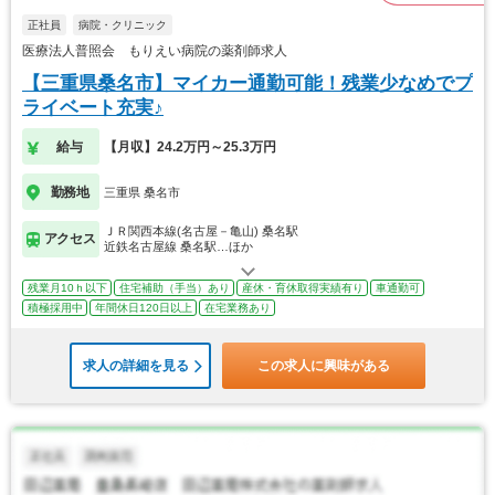
正社員
病院・クリニック
医療法人普照会 もりえい病院の薬剤師求人
【三重県桑名市】マイカー通勤可能！残業少なめでプ
ライベート充実♪
給与
【月収】24.2万円～25.3万円
勤務地
三重県 桑名市
ＪＲ関西本線(名古屋－亀山) 桑名駅
アクセス
近鉄名古屋線 桑名駅…ほか
残業月10ｈ以下
住宅補助（手当）あり
産休・育休取得実績有り
車通勤可
積極採用中
年間休日120日以上
在宅業務あり
求人の詳細を見る
この求人に興味がある