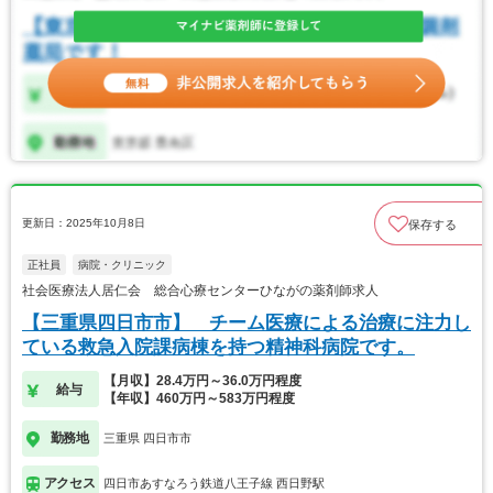
更新日：2025年10月8日
保存する
正社員
病院・クリニック
社会医療法人居仁会 総合心療センターひながの薬剤師求人
【三重県四日市市】 チーム医療による治療に注力し
ている救急入院課病棟を持つ精神科病院です。
【月収】28.4万円～36.0万円程度
給与
【年収】460万円～583万円程度
勤務地
三重県 四日市市
アクセス
四日市あすなろう鉄道八王子線 西日野駅