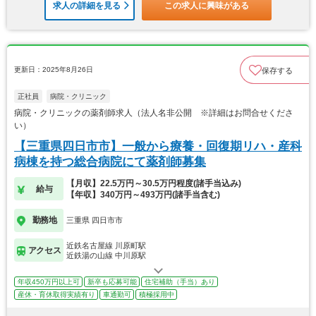
求人の詳細を見る
この求人に興味がある
更新日：2025年8月26日
保存する
正社員
病院・クリニック
病院・クリニックの薬剤師求人（法人名非公開 ※詳細はお問合せくださ
い）
【三重県四日市市】一般から療養・回復期リハ・産科
病棟を持つ総合病院にて薬剤師募集
【月収】22.5万円～30.5万円程度(諸手当込み)
給与
【年収】340万円～493万円(諸手当含む)
勤務地
三重県 四日市市
近鉄名古屋線 川原町駅
アクセス
近鉄湯の山線 中川原駅
年収450万円以上可
新卒も応募可能
住宅補助（手当）あり
産休・育休取得実績有り
車通勤可
積極採用中