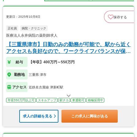
更新日：2025年10月8日
保存する
正社員
病院・クリニック
医療法人永井病院の薬剤師求人
【三重県津市】日勤のみの勤務が可能で、駅から近く
アクセスも良好なので、ワークライフバランスが保て
ます
給与
【年収】400万円～550万円
勤務地
三重県 津市
アクセス
近鉄名古屋線 津新町駅
年収550万円以上可
スキルアップ
駅チカ
車通勤可
積極採用中
求人の詳細を見る
この求人に興味がある