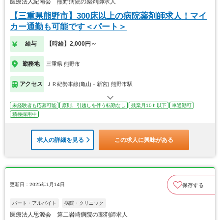
医療法人紀南会 熊野病院の薬剤師求人
【三重県熊野市】300床以上の病院薬剤師求人！マイ
カー通勤も可能です＜パート＞
給与
【時給】2,000円～
勤務地
三重県 熊野市
アクセス
ＪＲ紀勢本線(亀山－新宮) 熊野市駅
未経験者も応募可能
原則、引越しを伴う転勤なし
残業月10ｈ以下
車通勤可
積極採用中
求人の詳細を見る
この求人に興味がある
更新日：2025年1月14日
保存する
パート・アルバイト
病院・クリニック
医療法人思源会 第二岩崎病院の薬剤師求人