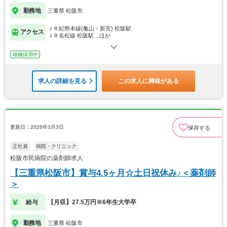
勤務地
三重県 松阪市
ＪＲ紀勢本線(亀山－新宮) 松阪駅
アクセス
ＪＲ名松線 松阪駅…ほか
積極採用中
求人の詳細を見る
この求人に興味がある
更新日：2026年3月3日
保存する
正社員
病院・クリニック
松阪市民病院の薬剤師求人
【三重県松阪市】賞与4.5ヶ月☆土日祝休み♪＜薬剤師
＞
給与
【月収】27.5万円※6年生大学卒
勤務地
三重県 松阪市