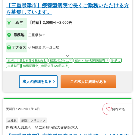
【三重県津市】療養型病院で長くご勤務いただける方
を募集しています。
給与
【時給】2,000円～2,000円
勤務地
三重県 津市
アクセス
伊勢鉄道 東一身田駅
原則、引越しを伴う転勤なし
残業月10ｈ以下
産休・育休取得実績有り
駅チカ
車通勤可
積極採用中
年間休日120日以上
求人の詳細を見る
この求人に興味がある
更新日：2025年1月14日
保存する
正社員
病院・クリニック
医療法人思源会 第二岩崎病院の薬剤師求人