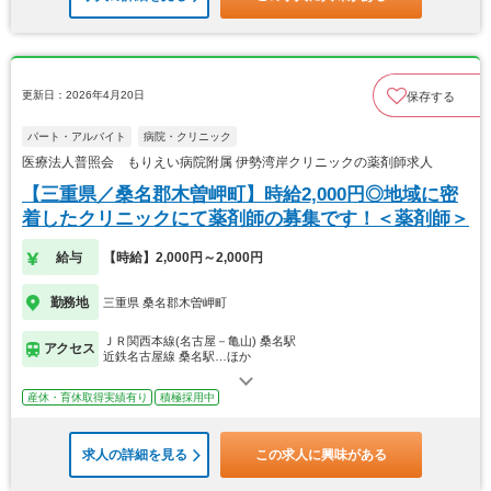
更新日：2026年4月20日
保存する
パート・アルバイト
病院・クリニック
医療法人普照会 もりえい病院附属 伊勢湾岸クリニックの薬剤師求人
【三重県／桑名郡木曽岬町】時給2,000円◎地域に密
着したクリニックにて薬剤師の募集です！＜薬剤師＞
給与
【時給】2,000円～2,000円
勤務地
三重県 桑名郡木曽岬町
ＪＲ関西本線(名古屋－亀山) 桑名駅
アクセス
近鉄名古屋線 桑名駅…ほか
産休・育休取得実績有り
積極採用中
求人の詳細を見る
この求人に興味がある