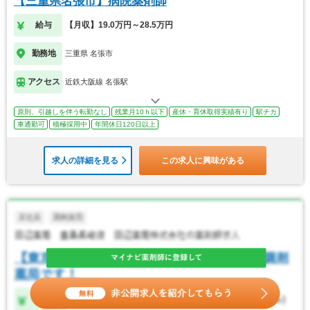
【三重県名張市】病院薬剤師
給与
【月収】19.0万円～28.5万円
勤務地
三重県 名張市
アクセス
近鉄大阪線 名張駅
原則、引越しを伴う転勤なし
残業月10ｈ以下
産休・育休取得実績有り
駅チカ
車通勤可
積極採用中
年間休日120日以上
求人の詳細を見る
この求人に興味がある