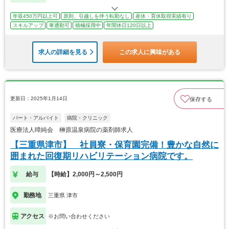
年収450万円以上可
原則、引越しを伴う転勤なし
産休・育休取得実績有り
スキルアップ
車通勤可
積極採用中
年間休日120日以上
求人の詳細を見る
この求人に興味がある
更新日：2025年1月14日
保存する
パート・アルバイト
病院・クリニック
医療法人暲純会 榊原温泉病院の薬剤師求人
【三重県津市】 社員寮・保育園完備！豊かな自然に
囲まれた回復期リハビリテーション病院です。
給与
【時給】2,000円～2,500円
勤務地
三重県 津市
アクセス
※お問い合わせください