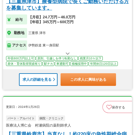
【三重県津市】療養型病院で長くご勤務いただける方
を募集しています。
【月収】24.7万円～46.0万円
給与
【年収】345万円～600万円
勤務地
三重県 津市
アクセス
伊勢鉄道 東一身田駅
年収600万円以上可
原則、引越しを伴う転勤なし
残業月10ｈ以下
産休・育休取得実績有り
駅チカ
車通勤可
積極採用中
年間休日120日以上
求人の詳細を見る
この求人に興味がある
更新日：2024年1月26日
保存する
パート・アルバイト
病院・クリニック
医療法人博仁会 村瀬病院の薬剤師求人
【三重県鈴鹿市】当直なし！約220床の急性期総合病