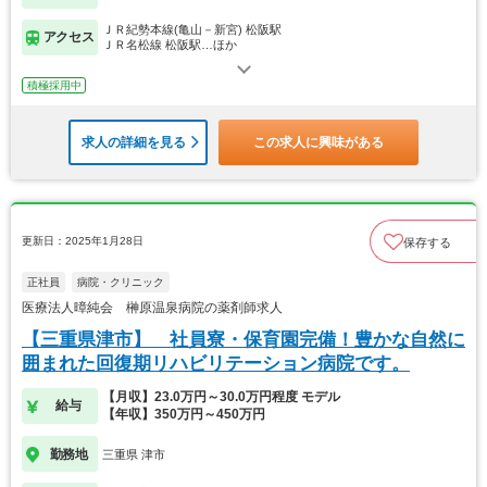
ＪＲ紀勢本線(亀山－新宮) 松阪駅
アクセス
ＪＲ名松線 松阪駅…ほか
積極採用中
求人の詳細を見る
この求人に興味がある
更新日：2025年1月28日
保存する
正社員
病院・クリニック
医療法人暲純会 榊原温泉病院の薬剤師求人
【三重県津市】 社員寮・保育園完備！豊かな自然に
囲まれた回復期リハビリテーション病院です。
【月収】23.0万円～30.0万円程度 モデル
給与
【年収】350万円～450万円
勤務地
三重県 津市