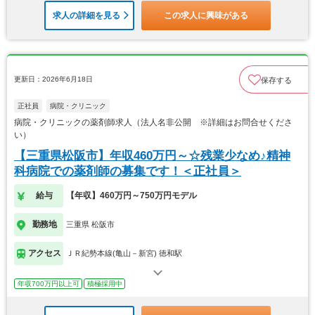
求人の詳細を見る
この求人に興味がある
更新日：2026年6月18日
保存する
正社員
病院・クリニック
病院・クリニックの薬剤師求人（法人名非公開 ※詳細はお問合せくださ
い）
【三重県松阪市】年収460万円～☆残業少なめ♪精神
科病院での薬剤師の募集です！＜正社員＞
給与
【年収】460万円～750万円モデル
勤務地
三重県 松阪市
アクセス
ＪＲ紀勢本線(亀山－新宮) 徳和駅
年収700万円以上可
積極採用中