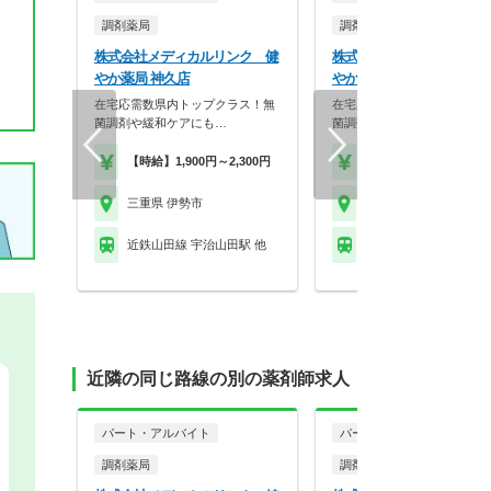
調剤薬局
調剤薬局
株式会社メディカルリンク 健
株式会社メディカルリンク
やか薬局 神久店
やか薬局 外宮前店
在宅応需数県内トップクラス！無
在宅応需数県内トップクラス
菌調剤や緩和ケアにも…
菌調剤や緩和ケアにも…
【時給】1,900円～2,300円
【時給】1,900円～2,3
三重県 伊勢市
三重県 伊勢市
近鉄山田線 宇治山田駅 他
ＪＲ参宮線 伊勢市駅 
近隣の同じ路線の別の薬剤師求人
パート・アルバイト
パート・アルバイト
調剤薬局
調剤薬局