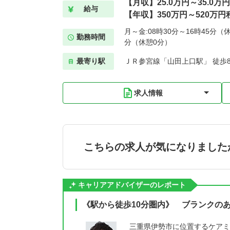
【月収】25.0万円～35.0万
給与
【年収】350万円～520万円
月～金:08時30分～16時45分（休
勤務時間
分（休憩0分）
最寄り駅
ＪＲ参宮線「山田上口駅」 徒歩
求人情報
こちらの求人が気になりました
キャリアアドバイザーのレポート
《駅から徒歩10分圏内》 ブランクの
三重県伊勢市に位置するケアミ