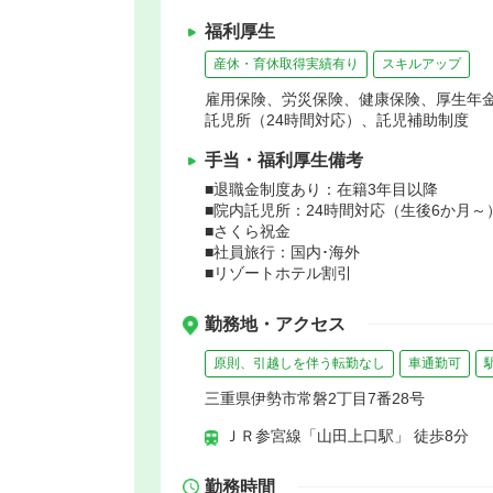
福利厚生
産休・育休取得実績有り
スキルアップ
雇用保険、労災保険、健康保険、厚生年
託児所（24時間対応）、託児補助制度
手当・福利厚生備考
■退職金制度あり：在籍3年目以降
■院内託児所：24時間対応（生後6か月～
■さくら祝金
■社員旅行：国内･海外
■リゾートホテル割引
勤務地・アクセス
原則、引越しを伴う転勤なし
車通勤可
三重県伊勢市常磐2丁目7番28号
ＪＲ参宮線「山田上口駅」 徒歩8分
勤務時間