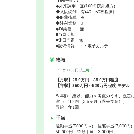
【病院概要】
◆外来調剤 無(100％院外処方)
◆入院調剤 有(40～50枚程度)
◆服薬指導 有
◆注射業務 無
◆DI業務 無
■当直：無
■休日当番 無
■設備情報・・・電子カルテ
給与
年収500万円以上可
【月収】25.0万円～35.0万円程度
【年収】350万円～520万円程度 モデル
※年齢、経験、能力を考慮のうえ、規定
賞与：年2回（3.5ヶ月（過去実績））
昇給：年1回
手当
通勤手当(5000円～) 住宅手当(7,000円
50,000円、皆勤手当：3,000円、)