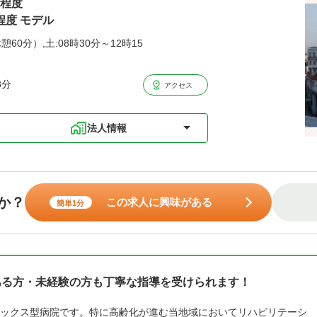
円程度
程度 モデル
憩60分）,土:08時30分～12時15
8分
アクセス
法人情報
か？
この求人に興味がある
簡単1分
ある方・未経験の方も丁寧な指導を受けられます！
ックス型病院です。特に高齢化が進む当地域においてリハビリテーシ