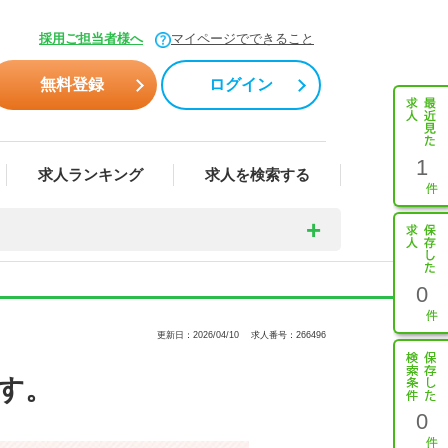
採用ご担当者様へ
マイページでできること
無料登録
ログイン
1
求人ランキング
求人を検索する
0
更新日：2026/04/10
求人番号：266496
す。
0