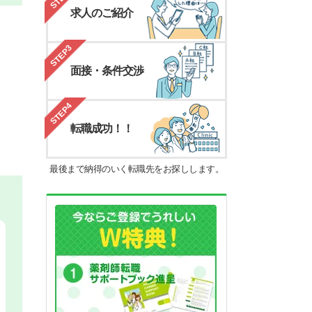
求人のご紹介
STEP3
面接・条件交渉
STEP4
転職成功！！
最後まで納得のいく転職先をお探しします。