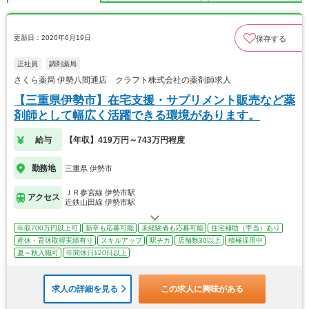
更新日：2026年6月19日
保存する
正社員
調剤薬局
さくら薬局 伊勢八間通店 クラフト株式会社の薬剤師求人
【三重県伊勢市】在宅支援・サプリメント販売など薬
剤師として幅広く活躍できる環境があります。
給与
【年収】419万円～743万円程度
勤務地
三重県 伊勢市
ＪＲ参宮線 伊勢市駅
アクセス
近鉄山田線 伊勢市駅
年収700万円以上可
新卒も応募可能
未経験者も応募可能
住宅補助（手当）あり
産休・育休取得実績有り
スキルアップ
駅チカ
店舗数30以上
積極採用中
夏～秋入職可
年間休日120日以上
求人の詳細を見る
この求人に興味がある