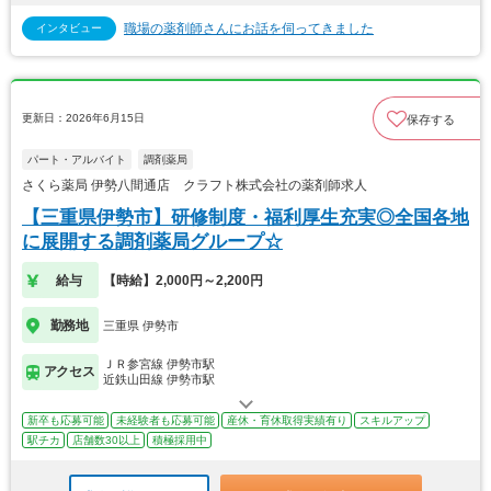
職場の薬剤師さんにお話を伺ってきました
インタビュー
更新日：2026年6月15日
保存する
パート・アルバイト
調剤薬局
さくら薬局 伊勢八間通店 クラフト株式会社の薬剤師求人
【三重県伊勢市】研修制度・福利厚生充実◎全国各地
に展開する調剤薬局グループ☆
給与
【時給】2,000円～2,200円
勤務地
三重県 伊勢市
ＪＲ参宮線 伊勢市駅
アクセス
近鉄山田線 伊勢市駅
新卒も応募可能
未経験者も応募可能
産休・育休取得実績有り
スキルアップ
駅チカ
店舗数30以上
積極採用中