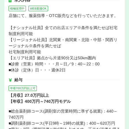
求人内容
積極採用中
WEB面接OK
店舗にて、服薬指導・OTC販売などを行っていただきます。
【ナショナル社員】全ての出店エリア※条件を満たせば社宅
制度利用可能
【リージョナル社員】北関東・南関東・北陸・中部・関西リ
ージョナル※条件を満たせば
社宅制度利用可能
【エリア社員】拠点から片道90分又は50km圏内
■診療（営業）時間・・・月～日／9：40～22：00
■休診（定休）日・・・週休2日
給与
年収700万円以上可
【月収】27.0万円以上
【年収】400万円～740万円モデル
■総合薬剤師コース(調剤室の営業時間に準ずる就業)：440～
740万円
■調剤薬剤師コース(平日9時～19時の就業)：400～620万円