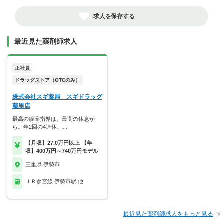
求人を保存する
最近見た薬剤師求人
正社員
ドラッグストア（OTCのみ）
株式会社スギ薬局 スギドラッグ
藤里店
最高の服薬指導は、最高の休息か
ら。年2回の4連休、…
【月収】27.0万円以上 【年
収】400万円～740万円モデル
三重県 伊勢市
ＪＲ参宮線 伊勢市駅 他
最近見た薬剤師求人をもっと見る