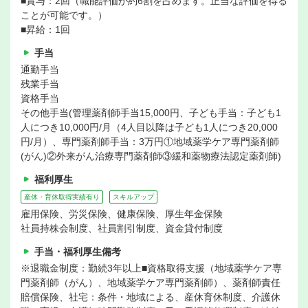
■賞与：2回（職能評価が約6割を占めます。正当な評価を得る
ことが可能です。）
■昇給：1回
手当
通勤手当
残業手当
資格手当
その他手当(管理薬剤師手当15,000円、子ども手当：子ども1
人につき10,000円/月（4人目以降は子ども1人につき20,000
円/月）、専門薬剤師手当：3万円①地域薬学ケア専門薬剤師
(がん)②外来がん治療専門薬剤師③緩和薬物療法認定薬剤師)
福利厚生
産休・育休取得実績有り
スキルアップ
雇用保険、労災保険、健康保険、厚生年金保険
社員持株会制度、社員割引制度、資金貸付制度
手当・福利厚生備考
※退職金制度：勤続3年以上■資格取得支援（地域薬学ケア専
門薬剤師（がん）、地域薬学ケア専門薬剤師）、薬剤師責任
賠償保険、社宅：条件・地域による、産休育休制度、介護休