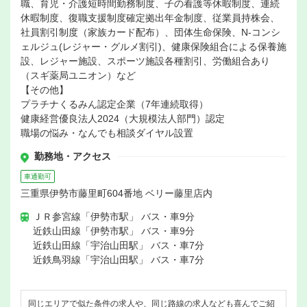
職、育児・介護短時間勤務制度、子の看護等休暇制度、連続
休暇制度、復職支援制度確定拠出年金制度、従業員持株会、
社員割引制度（家族カード配布）、団体生命保険、N-コンシ
ェルジュ(レジャー・グルメ割引)、健康保険組合による保養施
設、レジャー施設、スポーツ施設各種割引、労働組合あり
（スギ薬局ユニオン）など
【その他】
プラチナくるみん認定企業（7年連続取得）
健康経営優良法人2024（大規模法人部門）認定
職場の悩み・なんでも相談ダイヤル設置
勤務地・アクセス
車通勤可
三重県伊勢市藤里町604番地 ベリー藤里店内
ＪＲ参宮線「伊勢市駅」 バス・車9分
近鉄山田線「伊勢市駅」 バス・車9分
近鉄山田線「宇治山田駅」 バス・車7分
近鉄鳥羽線「宇治山田駅」 バス・車7分
同じエリアで似た条件の求人や、同じ路線の求人なども喜んでご紹