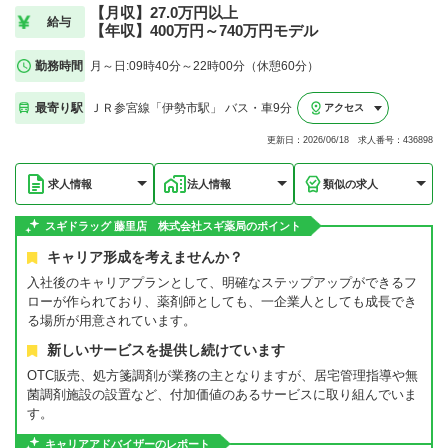
【月収】27.0万円以上
給与
【年収】400万円～740万円モデル
勤務時間
月～日:09時40分～22時00分（休憩60分）
最寄り駅
ＪＲ参宮線「伊勢市駅」 バス・車9分
アクセス
更新日：2026/06/18 求人番号：436898
求人情報
法人情報
類似の求人
スギドラッグ 藤里店 株式会社スギ薬局のポイント
キャリア形成を考えませんか？
入社後のキャリアプランとして、明確なステップアップができるフ
ローが作られており、薬剤師としても、一企業人としても成長でき
る場所が用意されています。
新しいサービスを提供し続けています
OTC販売、処方箋調剤が業務の主となりますが、居宅管理指導や無
菌調剤施設の設置など、付加価値のあるサービスに取り組んでいま
す。
キャリアアドバイザーのレポート