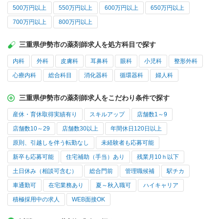
500万円以上
550万円以上
600万円以上
650万円以上
700万円以上
800万円以上
三重県伊勢市の薬剤師求人を処方科目で探す
内科
外科
皮膚科
耳鼻科
眼科
小児科
整形外科
心療内科
総合科目
消化器科
循環器科
婦人科
三重県伊勢市の薬剤師求人をこだわり条件で探す
産休・育休取得実績有り
スキルアップ
店舗数1～9
店舗数10～29
店舗数30以上
年間休日120日以上
原則、引越しを伴う転勤なし
未経験者も応募可能
新卒も応募可能
住宅補助（手当）あり
残業月10ｈ以下
土日休み（相談可含む）
総合門前
管理職候補
駅チカ
車通勤可
在宅業務あり
夏～秋入職可
ハイキャリア
積極採用中の求人
WEB面接OK