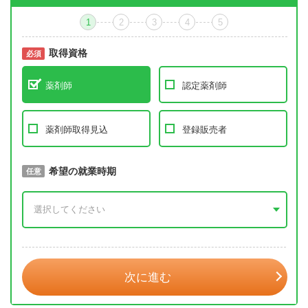
1
2
3
4
5
取得資格
必須
必須
薬剤師
認定薬剤師
薬剤師取得見込
登録販売者
取得予定年
希望の就業時期
必須
任意
年 3月
次に進む