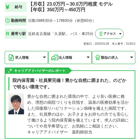
【月収】23.0万円～30.0万円程度 モデル
給与
【年収】350万円～450万円
勤務時間
日勤:08時30分～17時00分（休憩60分）
最寄り駅
近鉄名古屋線「久居駅」 バス・車25分
アクセス
更新日：2025/01/28 求人番号：513013
求人情報
法人情報
類似の求人
キャリアアドバイザーのレポート
院内保育園・社員寮完備！豊かな自然に囲まれた、のどか
で明るい環境です。
豊かな自然に囲まれた環境の中で、より良い医療に務
め、理想の病院づくりを目指す、温泉の医療効果を活か
した回復期リハビリテーション病棟を備えた病院です。
また、社員寮のほか、お子さまをお持ちの方でも安心し
て働けるよう院内保育園を備えています。求人の詳細に
ついてや見学希望など、お気軽にご相談ください。
キャリアアドバイザー 薬剤師担当