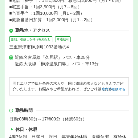
■電話当番手当：1回1,500円、救急日3,500円（月7～8回）
■宅直手当：1回3,500円（月7～8回）
■当直手当：1回10,000円（月1～2回）
■救急当番日加算：1回2,000円（月1～2回）
勤務地・アクセス
原則、引越しを伴う転勤なし
車通勤可
三重県津市榊原町1033番地の4
近鉄名古屋線「久居駅」 バス・車25分
近鉄大阪線「榊原温泉口駅」 バス・車13分
同じエリアで似た条件の求人や、同じ路線の求人なども喜んでご紹
介いたします。お悩みやご希望があれば、ぜひご相談ください。
無料で相談する
勤務時間
日勤:08時30分～17時00分（休憩60分）
休日・休暇
4週7休制 日曜日 祝日 年末年始休暇 夏季休暇 有給休