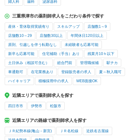
婦人科
歯科
泌尿器科
三重県津市の薬剤師求人をこだわり条件で探す
産休・育休取得実績有り
スキルアップ
店舗数1～9
店舗数10～29
店舗数30以上
年間休日120日以上
原則、引越しを伴う転勤なし
未経験者も応募可能
新卒も応募可能
住宅補助（手当）あり
残業月10ｈ以下
土日休み（相談可含む）
総合門前
管理職候補
駅チカ
車通勤可
在宅業務あり
登録販売者の求人
夏～秋入職可
ハイキャリア
積極採用中の求人
WEB面接OK
近隣エリアで薬剤師求人を探す
四日市市
伊勢市
松阪市
近隣エリアの路線で薬剤師求人を探す
ＪＲ紀勢本線(亀山－新宮)
ＪＲ名松線
近鉄名古屋線