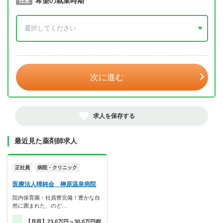
取得予定年
希望の就業時期
必須
任意
年 3月
次に進む
求人を保存する
最近見た薬剤師求人
正社員
病院・クリニック
医療法人暲純会 榊原温泉病院
院内保育園・社員寮完備！豊かな自
然に囲まれた、のど…
【月収】23.0万円～30.0万円程