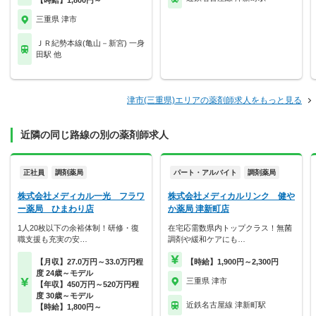
【時給】1,800円～
三重県 津市
ＪＲ紀勢本線(亀山－新宮) 一身
田駅 他
津市(三重県)エリアの薬剤師求人をもっと見る
近隣の同じ路線の別の薬剤師求人
正社員
調剤薬局
パート・アルバイト
調剤薬局
株式会社メディカル一光 フラワ
株式会社メディカルリンク 健や
ー薬局 ひまわり店
か薬局 津新町店
1人20枚以下の余裕体制！研修・復
在宅応需数県内トップクラス！無菌
職支援も充実の安…
調剤や緩和ケアにも…
【月収】27.0万円～33.0万円程
【時給】1,900円～2,300円
度 24歳～モデル
三重県 津市
【年収】450万円～520万円程
度 30歳～モデル
近鉄名古屋線 津新町駅
【時給】1,800円～