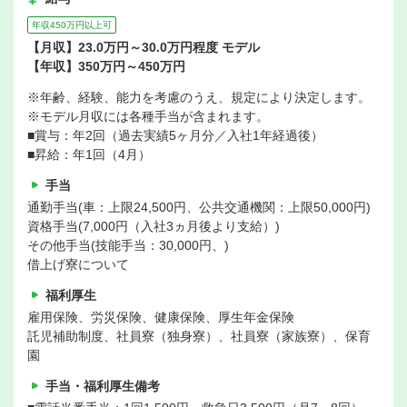
年収450万円以上可
【月収】23.0万円～30.0万円程度 モデル
【年収】350万円～450万円
※年齢、経験、能力を考慮のうえ、規定により決定します。
※モデル月収には各種手当が含まれます。
■賞与：年2回（過去実績5ヶ月分／入社1年経過後）
■昇給：年1回（4月）
手当
通勤手当(車：上限24,500円、公共交通機関：上限50,000円)
資格手当(7,000円（入社3ヵ月後より支給）)
その他手当(技能手当：30,000円、)
借上げ寮について
福利厚生
雇用保険、労災保険、健康保険、厚生年金保険
託児補助制度、社員寮（独身寮）、社員寮（家族寮）、保育
園
手当・福利厚生備考