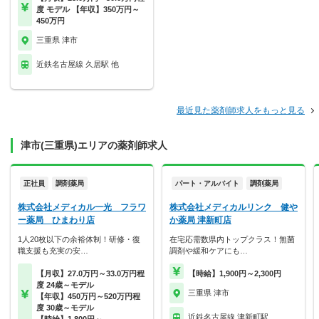
度 モデル 【年収】350万円～
450万円
三重県 津市
近鉄名古屋線 久居駅 他
最近見た薬剤師求人をもっと見る
津市(三重県)エリアの薬剤師求人
正社員
調剤薬局
パート・アルバイト
調剤薬局
株式会社メディカル一光 フラワ
株式会社メディカルリンク 健や
ー薬局 ひまわり店
か薬局 津新町店
1人20枚以下の余裕体制！研修・復
在宅応需数県内トップクラス！無菌
職支援も充実の安…
調剤や緩和ケアにも…
【月収】27.0万円～33.0万円程
【時給】1,900円～2,300円
度 24歳～モデル
三重県 津市
【年収】450万円～520万円程
度 30歳～モデル
近鉄名古屋線 津新町駅