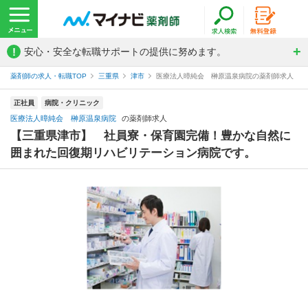
!
安心・安全な転職サポートの提供に努めます。
薬剤師の求人・転職TOP
三重県
津市
医療法人暲純会 榊原温泉病院の薬剤師求人
正社員
病院・クリニック
医療法人暲純会 榊原温泉病院
の薬剤師求人
【三重県津市】 社員寮・保育園完備！豊かな自然に
囲まれた回復期リハビリテーション病院です。