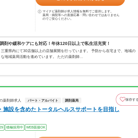
マイナビ薬剤師が求人情報を無料でご提供します。
薬局・病院等への直接応募・問い合わせではありません
のでご安心ください。
調剤や緩和ケアにも対応！年休120日以上で私生活充実！
三重県内にて30店舗以上の店舗展開を行っています。 予防から在宅まで、地域の
な地域薬局活動を進めています。 ただの薬剤師…
保存す
の薬剤師求人
パート・アルバイト
調剤薬局
・施設を含めたトータルヘルスサポートを目指し
29
積極採用中
WEB面接OK