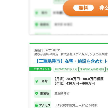
更新日：2026/07/31
健やか薬局 半田店 株式会社メディカルリンクの薬剤師
【三重県津市】在宅・施設を含めたト
注目ポイント
年収600万円以上可
未経験者も応募可能
【月収】28.0万円～50.0万円程度
給与
【年収】430万円～600万円
三重県 津市
勤務地
ＪＲ紀勢本線(亀山－新宮) 阿漕駅
アクセス