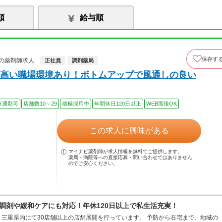
順
給与順
保存す
の薬剤師求人
正社員
調剤薬局
高い職場環境あり！ボトムアップで風通しの良い
車通勤可
店舗数10～29
積極採用中
年間休日120日以上
WEB面接OK
この求人に興味がある
マイナビ薬剤師が求人情報を無料でご提供します。
薬局・病院等への直接応募・問い合わせではありません
のでご安心ください。
調剤や緩和ケアにも対応！年休120日以上で私生活充実！
三重県内にて30店舗以上の店舗展開を行っています。 予防から在宅まで、地域の