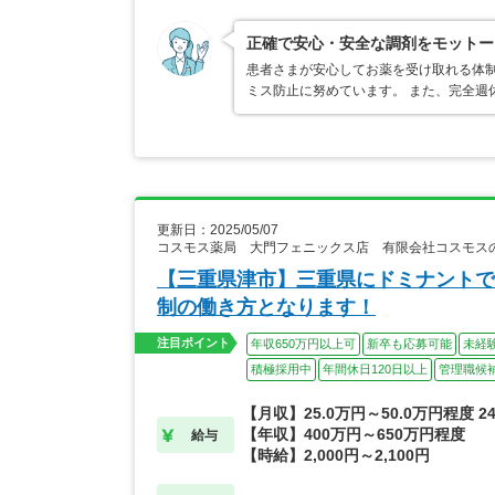
正確で安心・安全な調剤をモットー
患者さまが安心してお薬を受け取れる体制
ミス防止に努めています。 また、完全週
更新日：2025/05/07
コスモス薬局 大門フェニックス店 有限会社コスモス
【三重県津市】三重県にドミナントで
制の働き方となります！
注目ポイント
年収650万円以上可
新卒も応募可能
未経
積極採用中
年間休日120日以上
管理職候
【月収】25.0万円～50.0万円程度 
【年収】400万円～650万円程度
給与
【時給】2,000円～2,100円