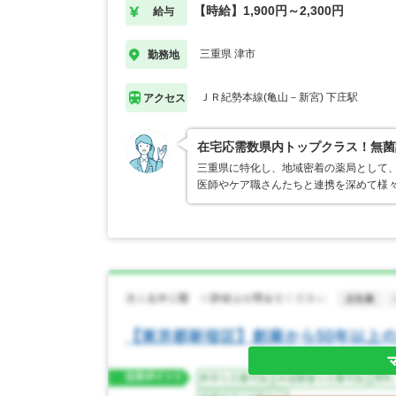
【時給】1,900円～2,300円
給与
三重県 津市
勤務地
ＪＲ紀勢本線(亀山－新宮) 下庄駅
アクセス
在宅応需数県内トップクラス！無菌
三重県に特化し、地域密着の薬局として、
医師やケア職さんたちと連携を深めて様々