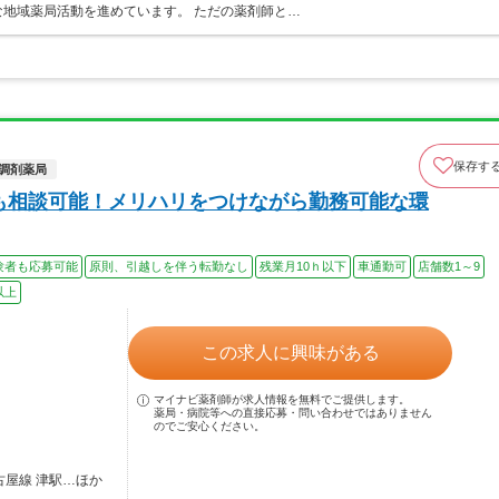
地域薬局活動を進めています。 ただの薬剤師と…
保存す
調剤薬局
方も相談可能！メリハリをつけながら勤務可能な環
験者も応募可能
原則、引越しを伴う転勤なし
残業月10ｈ以下
車通勤可
店舗数1～9
以上
この求人に興味がある
マイナビ薬剤師が求人情報を無料でご提供します。
薬局・病院等への直接応募・問い合わせではありません
のでご安心ください。
古屋線 津駅…ほか