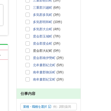
三重郡朝日町
(1件)
三重郡川越町
(6件)
多気郡多気町
(3件)
多気郡明和町
(10件)
多気郡大台町
(4件)
度会郡玉城町
(7件)
度会郡度会町
(2件)
度会郡大紀町 (0件)
る
度会郡南伊勢町
(2件)
北牟婁郡紀北町
(5件)
南牟婁郡御浜町
(3件)
南牟婁郡紀宝町
(2件)
仕事内容
業種・職種を選択
例）調剤薬局