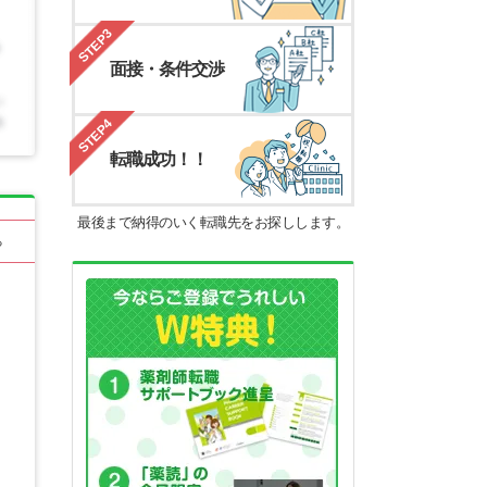
STEP3
面接・条件交渉
STEP4
転職成功！！
最後まで納得のいく転職先をお探しします。
る