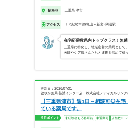
三重県 津市
勤務地
ＪＲ紀勢本線(亀山－新宮) 阿漕駅
アクセス
在宅応需数県内トップクラス！無菌
三重県に特化し、地域密着の薬局として、
医師やケア職さんたちと連携を深めて様々
更新日：2026/07/31
健やか薬局 芸濃インター店 株式会社メディカルリンク
【三重県津市】週1日～相談可◎在宅
ている薬局です。
注目ポイント
未経験者も応募可能
車通勤可
店舗数10～