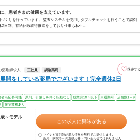
に、患者さまの健康を支えています。
づくりを行っています。 監査システムを使用しダブルチェックを行うことで調剤
休2日制、有給休暇取得推進をしており仕事も私生…
保存す
の薬剤師求人
正社員
調剤薬局
展開をしている薬局でございます！完全週休2日
験者も応募可能
原則、引越しを伴う転勤なし
残業月10ｈ以下
車通勤可
店舗数1～9
補
在宅業務あり
24歳～モデル
この求人に興味がある
マイナビ薬剤師が求人情報を無料でご提供します。
薬局・病院等への直接応募・問い合わせではありません