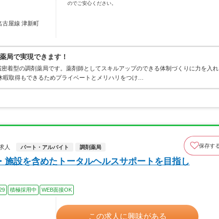
のでご安心ください。
名古屋線 津新町
薬局で実現できます！
域密着型の調剤薬局です。薬剤師としてスキルアップのできる体制づくりに力を入れ
休暇取得もできるためプライベートとメリハリをつけ…
保存す
求人
パート・アルバイト
調剤薬局
・施設を含めたトータルヘルスサポートを目指し
29
積極採用中
WEB面接OK
この求人に興味がある