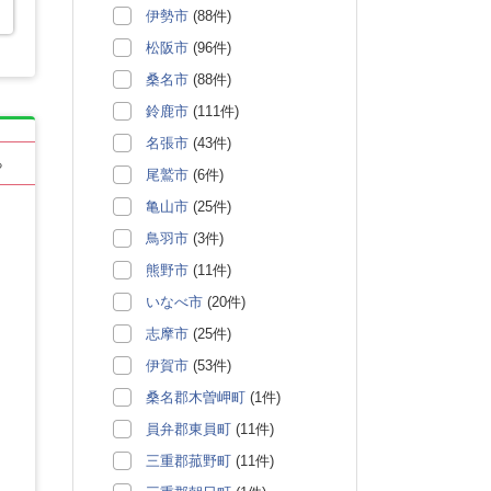
伊勢市
(88件)
松阪市
(96件)
桑名市
(88件)
鈴鹿市
(111件)
名張市
(43件)
る
尾鷲市
(6件)
亀山市
(25件)
鳥羽市
(3件)
熊野市
(11件)
いなべ市
(20件)
志摩市
(25件)
伊賀市
(53件)
桑名郡木曽岬町
(1件)
員弁郡東員町
(11件)
三重郡菰野町
(11件)