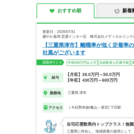
おすすめ順
新着
更新日：2026/07/31
健やか薬局 芸濃インター店 株式会社メディカルリンク
【三重県津市】離職率が低く定着率の
社風がございます
注目ポイント
年収600万円以上可
未経験者も応募可能
【月収】28.0万円～50.0万円
給与
【年収】430万円～600万円
三重県 津市
勤務地
ＪＲ紀勢本線(亀山－新宮) 下庄駅
アクセス
在宅応需数県内トップクラス！無菌
三重県に特化し、地域密着の薬局として、