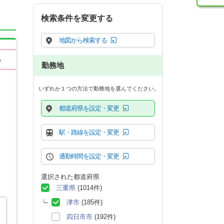
検索条件を変更する
地図から検索する
る
勤務地
いずれか１つの方法で勤務地を選んでください。
都道府県を設定・変更
駅・路線を設定・変更
通勤時間を設定・変更
選択された都道府県
三重県
(1014件)
津市
(185件)
四日市市
(192件)