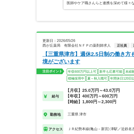
医師やケア職さんらと連携を深めて様々な
更新日：2026/05/26
西が丘薬局 有限会社ＮＦＰの薬剤師求人
正社員
【三重県津市】週休2.5日制の働き
境がございます
注目ポイント
年収600万円以上可
新卒も応募可能
未経
積極採用中
夏～秋入職可
年間休日120日
【月収】25.0万円～43.0万円
【年収】400万円～600万円
給与
【時給】1,800円～2,300円
三重県 津市
勤務地
ＪＲ紀勢本線(亀山－新宮) 津駅／近鉄名
アクセス