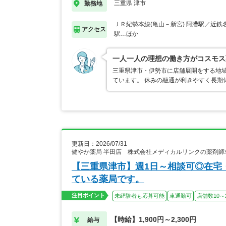
三重県 津市
勤務地
ＪＲ紀勢本線(亀山－新宮) 阿漕駅／近鉄
アクセス
駅…ほか
一人一人の理想の働き方がコスモス
三重県津市・伊勢市に店舗展開をする地
ています。 休みの融通が利きやすく長期
更新日：2026/07/31
健やか薬局 半田店 株式会社メディカルリンクの薬剤師
【三重県津市】週1日～相談可◎在宅
ている薬局です。
注目ポイント
未経験者も応募可能
車通勤可
店舗数10～
【時給】1,900円～2,300円
給与