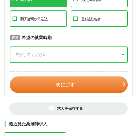
薬剤師取得見込
登録販売者
取得予定年
希望の就業時期
必須
任意
年 3月
次に進む
求人を保存する
最近見た薬剤師求人