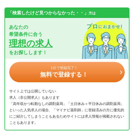
「検索したけど見つからなかった・・」
方は
あなたの
希望条件に合う
理想の求人
をお探しします！
1分で登録完了！
無料で登録する！
サイト上では公開していない
求人（非公開求人）もあります
「高年収かつ転勤なしの調剤薬局」「土日休み＋平日休みの調剤薬局」
といった人気求人の場合、「マイナビ薬剤師」に登録済みの方に優先的
にご紹介してしまうこともあるためサイトには求人情報が掲載されない
こともあります。