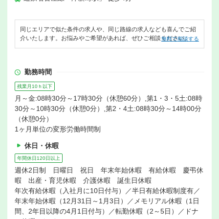
同じエリアで似た条件の求人や、同じ路線の求人なども喜んでご紹
介いたします。お悩みやご希望があれば、ぜひご相談ください。
無料で相談する
勤務時間
残業月10ｈ以下
月～金:08時30分～17時30分（休憩60分）,第1・3・5土:08時
30分～10時30分（休憩0分）,第2・4土:08時30分～14時00分
（休憩0分）
1ヶ月単位の変形労働時間制
休日・休暇
年間休日120日以上
週休2日制 日曜日 祝日 年末年始休暇 有給休暇 慶弔休
暇 出産・育児休暇 介護休暇 誕生日休暇
年次有給休暇（入社月に10日付与）／半日有給休暇制度有／
年末年始休暇（12月31日～1月3日）／メモリアル休暇（1日
間、2年目以降の4月1日付与）／転勤休暇（2～5日）／ドナ