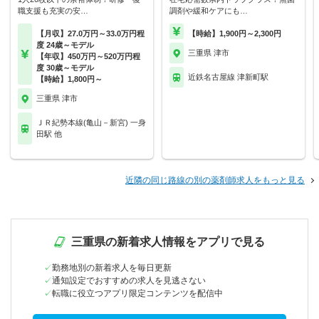
職支援も充実の安…
調剤や緩和ケアにも…
【月収】27.0万円～33.0万円程
【時給】1,900円～2,300円
度 24歳～モデル
三重県 津市
【年収】450万円～520万円程
度 30歳～モデル
近鉄名古屋線 津新町駅
【時給】1,800円～
三重県 津市
ＪＲ紀勢本線(亀山－新宮) 一身
田駅 他
近隣の同じ路線の別の薬剤師求人をもっと見る
三重県の新着求人情報をアプリで見る
勤務地別の新着求人を毎日更新
通知設定でおすすめの求人を見逃さない
転職に役立つアプリ限定コンテンツを配信中