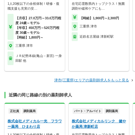
1人20枚以下の余裕体制！研修・復
在宅応需数県内トップクラス！無菌
職支援も充実の安…
調剤や緩和ケアにも…
【月収】27.0万円～33.0万円程
【時給】1,900円～2,300円
度 24歳～モデル
三重県 津市
【年収】450万円～520万円程
度 30歳～モデル
近鉄名古屋線 津新町駅
【時給】1,800円～
三重県 津市
ＪＲ紀勢本線(亀山－新宮) 一身
田駅 他
津市(三重県)エリアの薬剤師求人をもっと見る
近隣の同じ路線の別の薬剤師求人
正社員
調剤薬局
パート・アルバイト
調剤薬局
株式会社メディカル一光 フラワ
株式会社メディカルリンク 健や
ー薬局 ひまわり店
か薬局 津新町店
1人20枚以下の余裕体制！研修・復
在宅応需数県内トップクラス！無菌