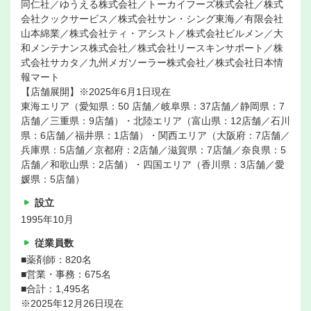
同仁社／ゆうえる株式会社／トーカイフーズ株式会社／株式
会社クックサービス／株式会社サン・シング東海／有限会社
山本綿業／株式会社ティ・アシスト／株式会社ビルメン／大
和メンテナンス株式会社／株式会社リースキンサポート／株
式会社サカタ／九州メガソーラー株式会社／株式会社日本情
報マート
【店舗展開】※2025年6月1日現在
東海エリア（愛知県：50 店舗／岐阜県：37店舗／静岡県：7
店舗／三重県：9店舗）・北陸エリア（富山県：12店舗／石川
県：6店舗／福井県：1店舗）・関西エリア（大阪府：7店舗／
兵庫県：5店舗／京都府：2店舗／滋賀県：7店舗／奈良県：5
店舗／和歌山県：2店舗）・四国エリア（香川県：3店舗／愛
媛県：5店舗）
設立
1995年10月
従業員数
■薬剤師：820名
■営業・事務：675名
■合計：1,495名
※2025年12月26日現在