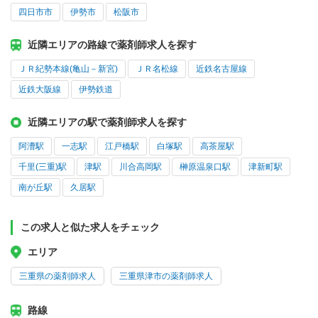
四日市市
伊勢市
松阪市
近隣エリアの路線で薬剤師求人を探す
ＪＲ紀勢本線(亀山－新宮)
ＪＲ名松線
近鉄名古屋線
近鉄大阪線
伊勢鉄道
近隣エリアの駅で薬剤師求人を探す
阿漕駅
一志駅
江戸橋駅
白塚駅
高茶屋駅
千里(三重)駅
津駅
川合高岡駅
榊原温泉口駅
津新町駅
南が丘駅
久居駅
この求人と似た求人をチェック
エリア
三重県の薬剤師求人
三重県津市の薬剤師求人
路線