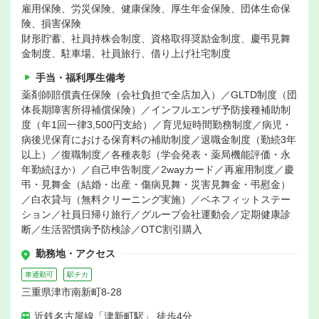
雇用保険、労災保険、健康保険、厚生年金保険、団体生命保
険、損害保険
財形貯蓄、社員持株会制度、資格取得奨励金制度、慶弔見舞
金制度、駐車場、社員旅行、借り上げ社宅制度
手当・福利厚生備考
薬剤師賠償責任保険（会社負担で全店加入）／GLTD制度（団
体長期障害所得補償保険）／インフルエンザ予防接種補助制
度（年1回一律3,500円支給）／育児短時間勤務制度／病児・
病後児保育における保育料の補助制度／退職金制度（勤続3年
以上）／復職制度／各種表彰（学会発表・薬局機能評価・永
年勤続ほか）／自己申告制度／2wayカード／再雇用制度／慶
弔・見舞金（結婚・出産・傷病見舞・災害見舞金・弔慰金）
／白衣貸与（無料クリーニング実施）／ベネフィットステー
ション／社員日帰り旅行／グループ会社運動会／定期健康診
断／生活習慣病予防検診／OTC割引購入
勤務地・アクセス
車通勤可
駅チカ
三重県津市南新町8-28
近鉄名古屋線「津新町駅」 徒歩4分