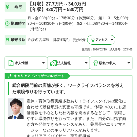
【月収】27.7万円～34.0万円
給与
【年収】420万円～530万円
月～金:08時30分～17時30分（休憩60分）,第1・3・5土:08時
勤務時間
30分～10時30分（休憩0分）,第2・4土:08時30分～14時00分
（休憩0分）
最寄り駅
近鉄名古屋線「津新町駅」 徒歩4分
アクセス
更新日：2026/02/10 求人番号：255463
求人情報
法人情報
類似の求人
キャリアアドバイザーのレポート
総合病院門前の店舗が多く、ワークライフバランスを考え
た環境作りを行っています。
産休・育休取得実績多数あり！ライフスタイルの変化に
合わせて勤務形態の変更も可能です。休職中の方にも店
舗情報を中心とした社内報を発送するなどして、復職し
やすい環境作りを行っています。また、自分の目指す働
き方を発信できるチャンスがあり、薬局長やエリアマネ
ージャーなどのキャリアパスがあります。
キャリアアドバイザー 薬剤師担当