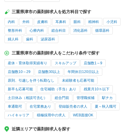
三重県津市の薬剤師求人を処方科目で探す
内科
外科
皮膚科
耳鼻科
眼科
精神科
小児科
整形外科
心療内科
総合科目
消化器科
循環器科
婦人科
歯科
泌尿器科
三重県津市の薬剤師求人をこだわり条件で探す
産休・育休取得実績有り
スキルアップ
店舗数1～9
店舗数10～29
店舗数30以上
年間休日120日以上
原則、引越しを伴う転勤なし
未経験者も応募可能
新卒も応募可能
住宅補助（手当）あり
残業月10ｈ以下
土日休み（相談可含む）
総合門前
管理職候補
駅チカ
車通勤可
在宅業務あり
登録販売者の求人
夏～秋入職可
ハイキャリア
積極採用中の求人
WEB面接OK
近隣エリアで薬剤師求人を探す