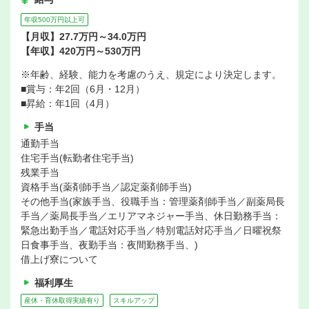
年収500万円以上可
【月収】27.7万円～34.0万円
【年収】420万円～530万円
※年齢、経験、能力を考慮のうえ、規定により決定します。
■賞与：年2回（6月・12月）
■昇給：年1回（4月）
手当
通勤手当
住宅手当(転勤者住宅手当)
残業手当
資格手当(薬剤師手当／認定薬剤師手当)
その他手当(家族手当、役職手当：管理薬剤師手当／副薬局長
手当／薬局長手当／エリアマネジャー手当、休日勤務手当：
緊急出勤手当／電話対応手当／特別電話対応手当／日曜祝祭
日食事手当、夜勤手当：夜間勤務手当、)
借上げ寮について
福利厚生
産休・育休取得実績有り
スキルアップ