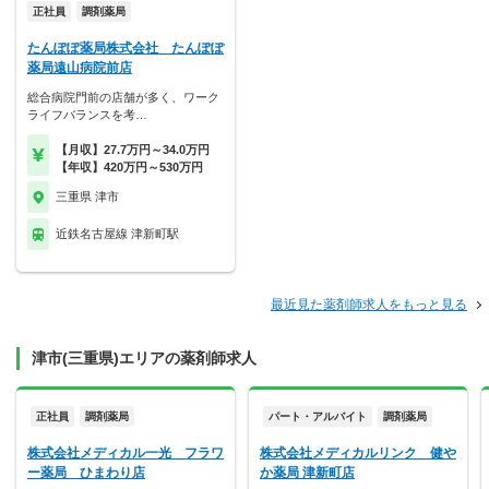
正社員
調剤薬局
たんぽぽ薬局株式会社 たんぽぽ
薬局遠山病院前店
総合病院門前の店舗が多く、ワーク
ライフバランスを考…
【月収】27.7万円～34.0万円
【年収】420万円～530万円
三重県 津市
近鉄名古屋線 津新町駅
最近見た薬剤師求人をもっと見る
津市(三重県)エリアの薬剤師求人
正社員
調剤薬局
パート・アルバイト
調剤薬局
株式会社メディカル一光 フラワ
株式会社メディカルリンク 健や
ー薬局 ひまわり店
か薬局 津新町店