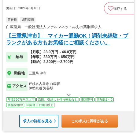
更新日：2026年6月18日
保存する
正社員
調剤薬局
白塚薬局 一般社団法人ファルマネットみえの薬剤師求人
【三重県津市】 マイカー通勤OK！調剤未経験・ブ
ランクがある方もお気軽にご相談ください。
【月収】28.0万円～46.0万円
給与
【年収】380万円～650万円
【時給】2,300円～2,700円
勤務地
三重県 津市
近鉄名古屋線 白塚駅
アクセス
伊勢鉄道 河芸駅
年収650万円以上可
原則、引越しを伴う転勤なし
車通勤可
店舗数1～9
積極採用中
年間休日120日以上
求人の詳細を見る
この求人に興味がある