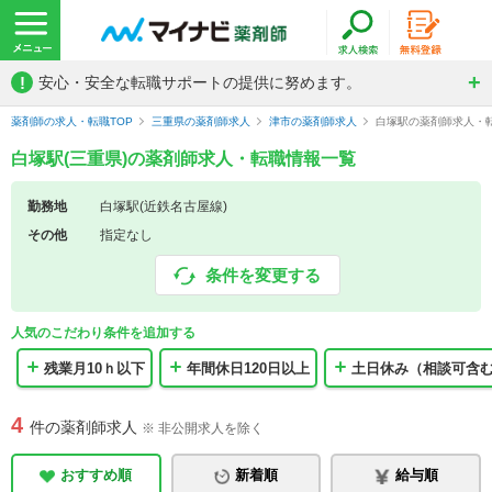
!
安心・安全な転職サポートの提供に努めます。
薬剤師の求人・転職TOP
三重県の薬剤師求人
津市の薬剤師求人
白塚駅の薬剤師求人・
白塚駅(三重県)の薬剤師求人・転職情報一覧
勤務地
白塚駅(近鉄名古屋線)
その他
指定なし
条件を変更する
人気のこだわり条件を追加する
残業月10ｈ以下
年間休日120日以上
土日休み（相談可含
4
件の薬剤師求人
※ 非公開求人を除く
おすすめ順
新着順
給与順