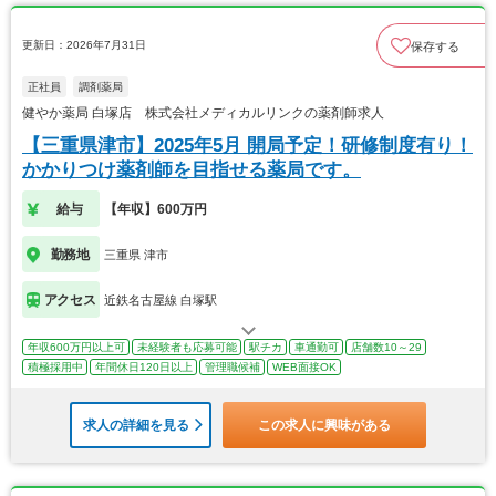
更新日：2026年7月31日
保存する
正社員
調剤薬局
健やか薬局 白塚店 株式会社メディカルリンクの薬剤師求人
【三重県津市】2025年5月 開局予定！研修制度有り！
かかりつけ薬剤師を目指せる薬局です。
給与
【年収】600万円
勤務地
三重県 津市
アクセス
近鉄名古屋線 白塚駅
年収600万円以上可
未経験者も応募可能
駅チカ
車通勤可
店舗数10～29
積極採用中
年間休日120日以上
管理職候補
WEB面接OK
求人の詳細を見る
この求人に興味がある