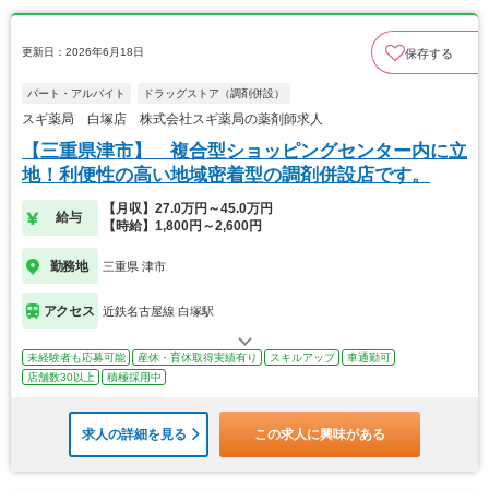
更新日：2026年6月18日
保存する
パート・アルバイト
ドラッグストア（調剤併設）
スギ薬局 白塚店 株式会社スギ薬局の薬剤師求人
【三重県津市】 複合型ショッピングセンター内に立
地！利便性の高い地域密着型の調剤併設店です。
【月収】27.0万円～45.0万円
給与
【時給】1,800円～2,600円
勤務地
三重県 津市
アクセス
近鉄名古屋線 白塚駅
未経験者も応募可能
産休・育休取得実績有り
スキルアップ
車通勤可
店舗数30以上
積極採用中
求人の詳細を見る
この求人に興味がある