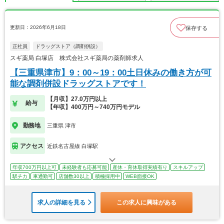
更新日：2026年6月18日
保存する
正社員
ドラッグストア（調剤併設）
スギ薬局 白塚店 株式会社スギ薬局の薬剤師求人
【三重県津市】9：00～19：00土日休みの働き方が可
能な調剤併設ドラッグストアです！
【月収】27.0万円以上
給与
【年収】400万円～740万円モデル
勤務地
三重県 津市
アクセス
近鉄名古屋線 白塚駅
年収700万円以上可
未経験者も応募可能
産休・育休取得実績有り
スキルアップ
駅チカ
車通勤可
店舗数30以上
積極採用中
WEB面接OK
求人の詳細を見る
この求人に興味がある