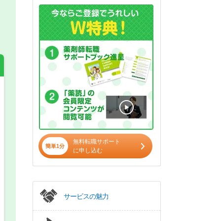
希望の働き方
必須
正社員
無料転職サポート
簡単1分
パート(週4日～5日)
に申し込む
サービスの魅力