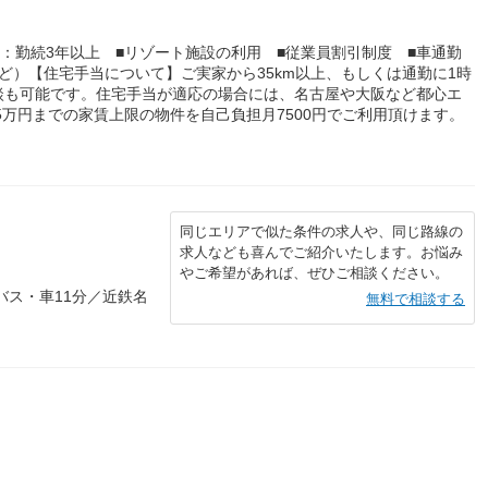
■退職金：勤続3年以上 ■リゾート施設の利用 ■従業員割引制度 ■車通勤
ど）【住宅手当について】ご実家から35km以上、もしくは通勤に1時
談も可能です。住宅手当が適応の場合には、名古屋や大阪など都心エ
.5万円までの家賃上限の物件を自己負担月7500円でご利用頂けます。
同じエリアで似た条件の求人や、同じ路線の
求人なども喜んでご紹介いたします。お悩み
やご希望があれば、ぜひご相談ください。
バス・車11分／近鉄名
無料で相談する