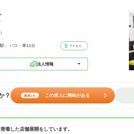
ル
ル
分）
駅」 バス・車11分
アクセス
法人情報
か？
この求人に興味がある
簡単1分
に密着した店舗展開をしています。