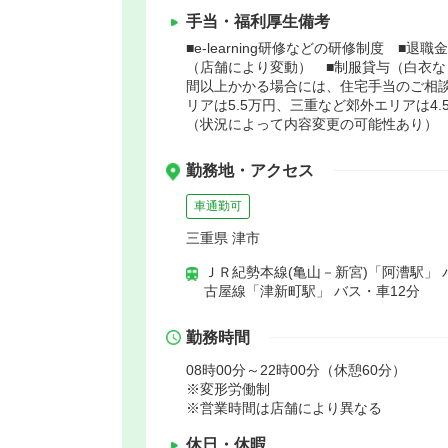
手当・福利厚生備考
■e-learning研修などの研修制度 
（店舗により変動） ■制服貸与（白衣な
間以上かかる場合には、住宅手当のご相
リアは5.5万円、三重など郊外エリアは4
（状況によって内容変更の可能性あり）
勤務地・アクセス
車通勤可
三重県 津市
ＪＲ紀勢本線(亀山－新宮)「阿漕駅」 
古屋線「津新町駅」 バス・車12分
勤務時間
08時00分～22時00分（休憩60分）
※変形労働制
※営業時間は店舗により異なる
休日・休暇