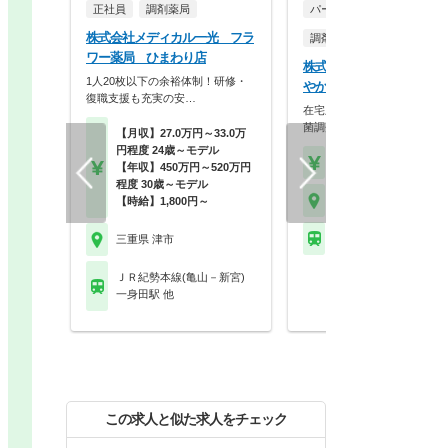
正社員
調剤薬局
パート・アルバイト
株式会社メディカル一光 フラ
調剤薬局
ワー薬局 ひまわり店
株式会社メディカルリンク
1人20枚以下の余裕体制！研修・
やか薬局 津新町店
復職支援も充実の安…
在宅応需数県内トップクラス
菌調剤や緩和ケアにも…
【月収】27.0万円～33.0万
円程度 24歳～モデル
【時給】1,900円～2,3
【年収】450万円～520万円
程度 30歳～モデル
三重県 津市
【時給】1,800円～
近鉄名古屋線 津新町駅
三重県 津市
ＪＲ紀勢本線(亀山－新宮)
一身田駅 他
この求人と似た求人をチェック