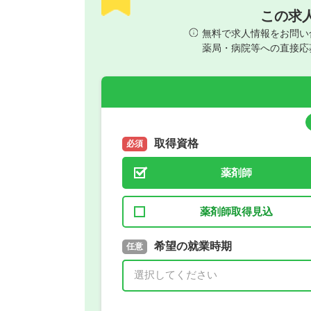
この求
無料で求人情報をお問い
薬局・病院等への直接応
取得資格
必須
薬剤師
薬剤師取得見込
取得予定年
希望の就業時期
必須
任意
年 3月