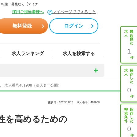
・転職・募集なら【マイナ
採用ご担当者様へ
マイページでできること
無料登録
ログイン
1
求人ランキング
求人を検索する
求人番号481908（法人名非公開）
0
更新日：2025/12/15
求人番号：481908
性を高めるための
0