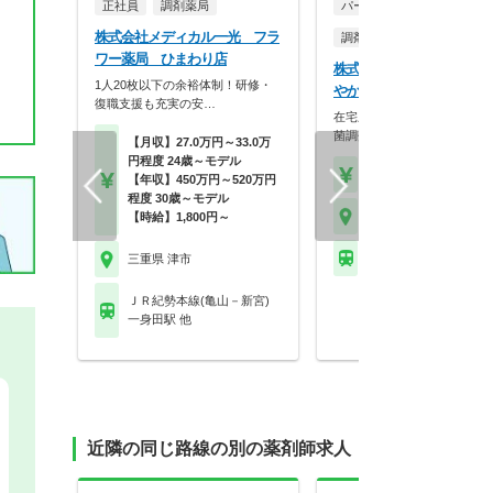
正社員
調剤薬局
パート・アルバイト
株式会社メディカル一光 フラ
調剤薬局
ワー薬局 ひまわり店
株式会社メディカルリンク
1人20枚以下の余裕体制！研修・
やか薬局 津新町店
復職支援も充実の安…
在宅応需数県内トップクラス
菌調剤や緩和ケアにも…
【月収】27.0万円～33.0万
円程度 24歳～モデル
【時給】1,900円～2,3
【年収】450万円～520万円
程度 30歳～モデル
三重県 津市
【時給】1,800円～
近鉄名古屋線 津新町駅
三重県 津市
ＪＲ紀勢本線(亀山－新宮)
一身田駅 他
近隣の同じ路線の別の薬剤師求人