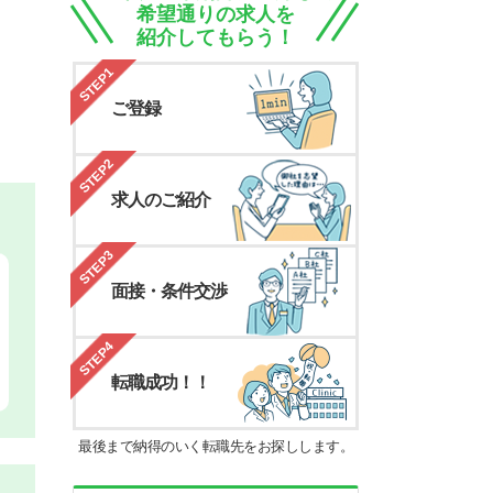
希望通りの求人を
紹介してもらう！
STEP1
ご登録
STEP2
求人のご紹介
STEP3
面接・条件交渉
STEP4
転職成功！！
最後まで納得のいく転職先をお探しします。