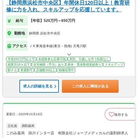
【静岡県浜松市中央区】年間休日120日以上！教育研
修に力を入れ、スキルアップを応援しています。
給与
【年収】520万円～650万円
勤務地
静岡県 浜松市中央区
アクセス
ＪＲ東海道本線(東京－熱海) 天竜川駅
年収650万円以上可
未経験者も応募可能
原則、引越しを伴う転勤なし
残業月10ｈ以下
住宅補助（手当）あり
産休・育休取得実績有り
スキルアップ
駅チカ
車通勤可
店舗数30以上
積極採用中
求人の詳細を見る
この求人に興味がある
更新日：2025年10月14日
保存する
正社員
調剤薬局
このみ薬局 掛川インター店 有限会社ジョーブメディカルの薬剤師求人