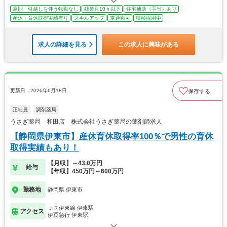
原則、引越しを伴う転勤なし
残業月10ｈ以下
住宅補助（手当）あり
産休・育休取得実績有り
スキルアップ
車通勤可
積極採用中
求人の詳細を見る
この求人に興味がある
更新日：2026年6月18日
保存する
正社員
調剤薬局
うさぎ薬局 和田店 株式会社うさぎ薬局の薬剤師求人
【静岡県伊東市】産休育休取得率100％で男性の育休
取得実績もあり！
【月収】～43.0万円
給与
【年収】450万円～600万円
勤務地
静岡県 伊東市
ＪＲ伊東線 伊東駅
アクセス
伊豆急行 伊東駅