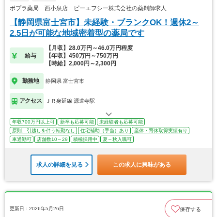
ポプラ薬局 西小泉店 ピーエフシー株式会社の薬剤師求人
【静岡県富士宮市】未経験・ブランクOK！週休2～
2.5日が可能な地域密着型の薬局です
【月収】28.0万円～46.0万円程度
給与
【年収】450万円～750万円
【時給】2,000円～2,300円
勤務地
静岡県 富士宮市
アクセス
ＪＲ身延線 源道寺駅
年収700万円以上可
新卒も応募可能
未経験者も応募可能
原則、引越しを伴う転勤なし
住宅補助（手当）あり
産休・育休取得実績有り
車通勤可
店舗数10～29
積極採用中
夏～秋入職可
求人の詳細を見る
この求人に興味がある
更新日：2026年5月26日
保存する