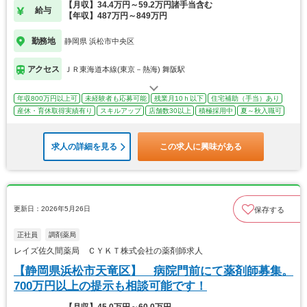
【月収】34.4万円～59.2万円諸手当含む
給与
【年収】487万円～849万円
勤務地
静岡県 浜松市中央区
アクセス
ＪＲ東海道本線(東京－熱海) 舞阪駅
年収800万円以上可
未経験者も応募可能
残業月10ｈ以下
住宅補助（手当）あり
産休・育休取得実績有り
スキルアップ
店舗数30以上
積極採用中
夏～秋入職可
求人の詳細を見る
この求人に興味がある
更新日：2026年5月26日
保存する
正社員
調剤薬局
レイズ佐久間薬局 ＣＹＫＴ株式会社の薬剤師求人
【静岡県浜松市天竜区】 病院門前にて薬剤師募集。
700万円以上の提示も相談可能です！