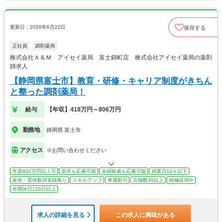
更新日：2026年6月22日
保存する
正社員
調剤薬局
株式会社Ａ＆Ｍ アイセイ薬局 富士錦町店 株式会社アイセイ薬局の薬剤
師求人
【静岡県富士市】教育・研修・キャリア制度がきちん
と整った調剤薬局！
給与
【年収】418万円～806万円
勤務地
静岡県 富士市
アクセス
※お問い合わせください
年収800万円以上可
新卒も応募可能
未経験者も応募可能
残業月10ｈ以下
産休・育休取得実績有り
スキルアップ
車通勤可
店舗数30以上
積極採用中
年間休日120日以上
求人の詳細を見る
この求人に興味がある