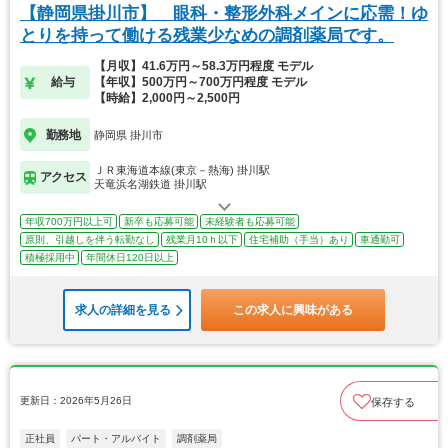
【静岡県掛川市】 眼科・整形外科メインに応需！ゆ
とりを持って働ける残業少なめの調剤薬局です。
【月収】41.6万円～58.3万円程度 モデル
給与
【年収】500万円～700万円程度 モデル
【時給】2,000円～2,500円
勤務地
静岡県 掛川市
ＪＲ東海道本線(東京－熱海) 掛川駅
アクセス
天竜浜名湖鉄道 掛川駅
年収700万円以上可
新卒も応募可能
未経験者も応募可能
原則、引越しを伴う転勤なし
残業月10ｈ以下
住宅補助（手当）あり
車通勤可
積極採用中
年間休日120日以上
求人の詳細を見る
この求人に興味がある
更新日：2026年5月26日
保存する
正社員
パート・アルバイト
調剤薬局