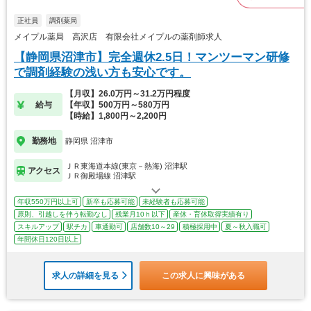
正社員
調剤薬局
メイプル薬局 高沢店 有限会社メイプルの薬剤師求人
【静岡県沼津市】完全週休2.5日！マンツーマン研修
で調剤経験の浅い方も安心です。
【月収】26.0万円～31.2万円程度
給与
【年収】500万円～580万円
【時給】1,800円～2,200円
勤務地
静岡県 沼津市
ＪＲ東海道本線(東京－熱海) 沼津駅
アクセス
ＪＲ御殿場線 沼津駅
年収550万円以上可
新卒も応募可能
未経験者も応募可能
原則、引越しを伴う転勤なし
残業月10ｈ以下
産休・育休取得実績有り
スキルアップ
駅チカ
車通勤可
店舗数10～29
積極採用中
夏～秋入職可
年間休日120日以上
求人の詳細を見る
この求人に興味がある