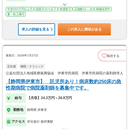
年収650万円以上可
残業月10ｈ以下
車通勤可
店舗数10～29
積極採用中
夏～秋入職可
求人の詳細を見る
この求人に興味がある
更新日：2026年7月27日
保存する
正社員
病院・クリニック
公益社団法人地域医療振興協会 伊東市民病院 伊東市民病院の薬剤師求人
【静岡県伊東市】 託児所あり！病床数約250床の急
性期病院で病院薬剤師を募集中です。
給与
【月収】24.3万円～28.9万円
勤務地
静岡県 伊東市
アクセス
伊豆急行 南伊東駅