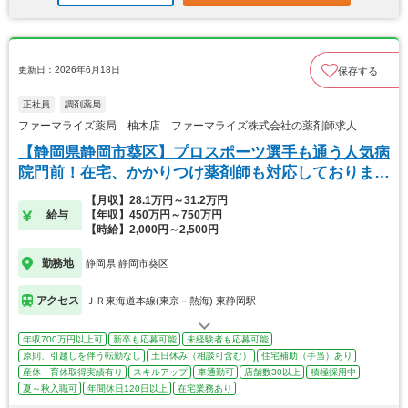
更新日：2026年6月18日
保存する
正社員
調剤薬局
ファーマライズ薬局 柚木店 ファーマライズ株式会社の薬剤師求人
【静岡県静岡市葵区】プロスポーツ選手も通う人気病
院門前！在宅、かかりつけ薬剤師も対応しておりま
す。
【月収】28.1万円～31.2万円
給与
【年収】450万円～750万円
【時給】2,000円～2,500円
勤務地
静岡県 静岡市葵区
アクセス
ＪＲ東海道本線(東京－熱海) 東静岡駅
年収700万円以上可
新卒も応募可能
未経験者も応募可能
原則、引越しを伴う転勤なし
土日休み（相談可含む）
住宅補助（手当）あり
産休・育休取得実績有り
スキルアップ
車通勤可
店舗数30以上
積極採用中
夏～秋入職可
年間休日120日以上
在宅業務あり