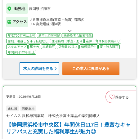
勤務地
静岡県 沼津市
ＪＲ東海道本線(東京－熱海) 沼津駅
アクセス
ＪＲ御殿場線 沼津駅
年収700万円以上可
新卒も応募可能
未経験者も応募可能
原則、引越しを伴う転勤なし
住宅補助（手当）あり
産休・育休取得実績有り
スキルアップ
駅チカ
車通勤可
店舗数30以上
積極採用中
夏～秋入職可
年間休日120日以上
求人の詳細を見る
この求人に興味がある
更新日：2026年6月18日
保存する
正社員
調剤薬局
セイムス 浜松雄踏薬局 株式会社富士薬品の薬剤師求人
【静岡県浜松市中央区】年間休日117日！豊富なキャ
リアパスと充実した福利厚生が魅力◎