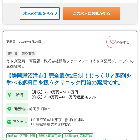
求人の詳細を見る
この求人に興味がある
更新日：2026年5月26日
保存する
正社員
調剤薬局
うさぎ薬局 岡宮店 株式会社鶴亀ファーマシー（うさぎ薬局グループ）の
薬剤師求人
【静岡県沼津市】完全週休2日制！じっくりと調剤を
学べる多科目を扱うクリニック門前の薬局です。
【月収】28.0万円～50.0万円
給与
【年収】400万円～600万円程度 モデル
勤務地
静岡県 沼津市
ＪＲ東海道本線(東京－熱海) 沼津駅
アクセス
ＪＲ御殿場線 大岡(静岡)駅
年収600万円以上可
新卒も応募可能
未経験者も応募可能