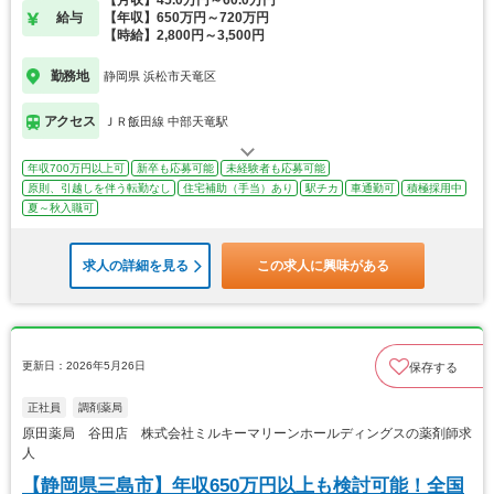
【月収】45.0万円～60.0万円
給与
【年収】650万円～720万円
【時給】2,800円～3,500円
勤務地
静岡県 浜松市天竜区
アクセス
ＪＲ飯田線 中部天竜駅
年収700万円以上可
新卒も応募可能
未経験者も応募可能
原則、引越しを伴う転勤なし
住宅補助（手当）あり
駅チカ
車通勤可
積極採用中
夏～秋入職可
求人の詳細を見る
この求人に興味がある
更新日：2026年5月26日
保存する
正社員
調剤薬局
原田薬局 谷田店 株式会社ミルキーマリーンホールディングスの薬剤師求
人
【静岡県三島市】年収650万円以上も検討可能！全国