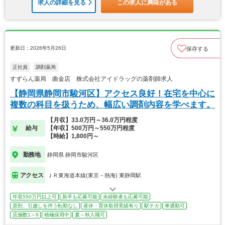
求人の詳細を見る
この求人に興味がある
更新日：2026年5月26日
保存する
正社員
調剤薬局
すずらん薬局 曲金店 株式会社アイドラッグの薬剤師求人
【静岡県静岡市駿河区】アクセス良好！在宅を中心に
複数の科目を扱うため、幅広い調剤内容を学べます。
【月収】33.0万円～36.0万円程度
給与
【年収】500万円～550万円程度
【時給】1,800円～
勤務地
静岡県 静岡市駿河区
アクセス
ＪＲ東海道本線(東京－熱海) 東静岡駅
年収550万円以上可
新卒も応募可能
未経験者も応募可能
原則、引越しを伴う転勤なし
産休・育休取得実績有り
駅チカ
車通勤可
店舗数1～9
積極採用中
夏～秋入職可