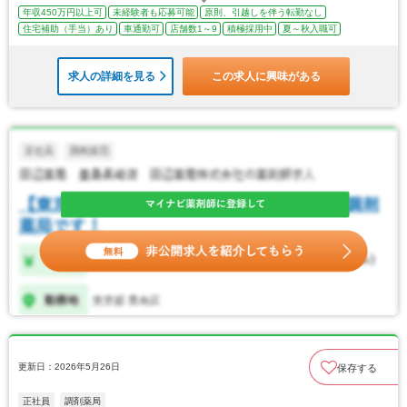
年収450万円以上可
未経験者も応募可能
原則、引越しを伴う転勤なし
住宅補助（手当）あり
車通勤可
店舗数1～9
積極採用中
夏～秋入職可
求人の詳細を見る
この求人に興味がある
更新日：2026年5月26日
保存する
正社員
調剤薬局