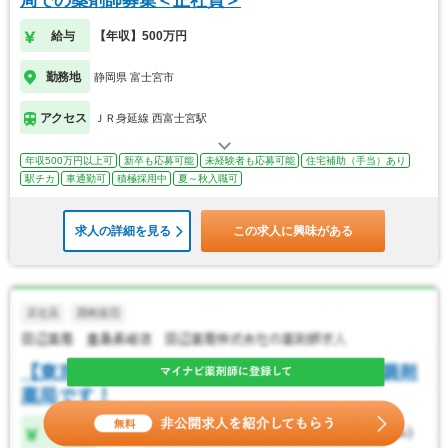
局での薬剤師募集＜正社員＞
給与
【年収】500万円
勤務地
静岡県 富士宮市
アクセス
ＪＲ身延線 西富士宮駅
年収500万円以上可
新卒も応募可能
未経験者も応募可能
住宅補助（手当）あり
駅チカ
車通勤可
積極採用中
夏～秋入職可
求人の詳細を見る
この求人に興味がある