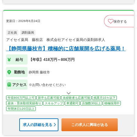
更新日：2026年6月24日
保存する
正社員
調剤薬局
アイセイ薬局 藤枝店 株式会社アイセイ薬局の薬剤師求人
【静岡県藤枝市】積極的に店舗展開を広げる薬局！
給与
【年収】418万円～806万円
勤務地
静岡県 藤枝市
アクセス
※お問い合わせください
年収800万円以上可
新卒も応募可能
未経験者も応募可能
残業月10ｈ以下
産休・育休取得実績有り
スキルアップ
車通勤可
店舗数30以上
積極採用中
年間休日120日以上
求人の詳細を見る
この求人に興味がある