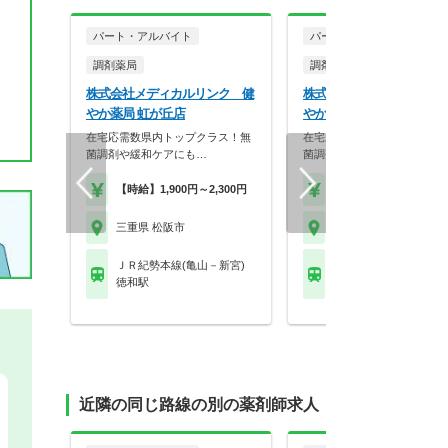
パート・アルバイト
パート・アルバイト
調剤薬局
調剤薬局
株式会社メディカルリンク 健
株式会社メディカルリンク
やか薬局 虹が丘店
やか薬局 内五曲店
在宅応需数県内トップクラス！無
在宅応需数県内トップクラス
菌調剤や緩和ケアにも…
菌調剤や緩和ケアにも…
【時給】1,900円～2,300円
【時給】1,900円～2,3
三重県 松阪市
三重県 松阪市
ＪＲ紀勢本線(亀山－新宮)
ＪＲ紀勢本線(亀山－新
徳和駅
松阪駅 他
近隣の同じ路線の別の薬剤師求人