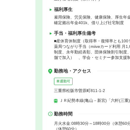
福利厚生
雇用保険、労災保険、健康保険、厚生年
確定拠出年金401k、借り上げ社宅制度
手当・福利厚生備考
■産休育休制度（取得率・復帰率とも100％
薬局つながり手当（miiveカード利用 月
制度、永年勤続表彰、団体保険割引制度
舗で加入） 、学会・セミナー参加支援
勤務地・アクセス
車通勤可
三重県松阪市曽原町811-1-2
ＪＲ紀勢本線(亀山－新宮)「六軒(三重)
勤務時間
月火水金:08時30分～18時00分（休憩60分
（休憩60分）