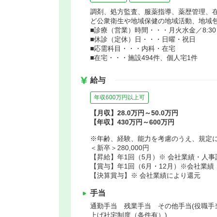
調剤、処方監査、服薬指導、薬歴管理、
ど公衆衛生や地域保健の地域活動、地域包
■診療（営業）時間・・・月火水金／8:30～18:
■休診（定休）日・・・日曜・祝日
■応需科目・・・内科・在宅
■在宅・・・施設494件、個人宅1件
給与
年収600万円以上可
【月収】28.0万円～50.0万円
【年収】430万円～600万円
※年齢、経験、能力を考慮のうえ、規定
＜新卒＞280,000円
【昇給】年1回（5月）※ 会社業績・人
【賞与】年1回（6月・12月）※会社業
【決算賞与】※ 会社業績により還元
手当
通勤手当 残業手当 その他手当(役職手
上げ社宅制度（条件有）)