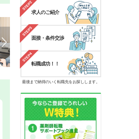
STEP2
求人のご紹介
STEP3
面接・条件交渉
STEP4
転職成功！！
最後まで納得のいく転職先をお探しします。