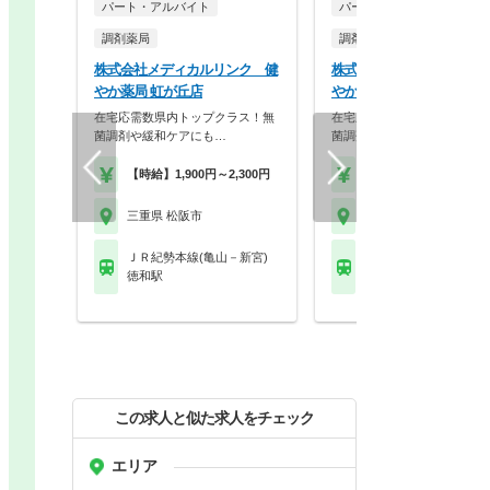
パート・アルバイト
パート・アルバイト
調剤薬局
調剤薬局
株式会社メディカルリンク 健
株式会社メディカルリンク
やか薬局 虹が丘店
やか薬局 内五曲店
在宅応需数県内トップクラス！無
在宅応需数県内トップクラス
菌調剤や緩和ケアにも…
菌調剤や緩和ケアにも…
【時給】1,900円～2,300円
【時給】1,900円～2,3
三重県 松阪市
三重県 松阪市
ＪＲ紀勢本線(亀山－新宮)
ＪＲ紀勢本線(亀山－新
徳和駅
松阪駅 他
この求人と似た求人をチェック
エリア