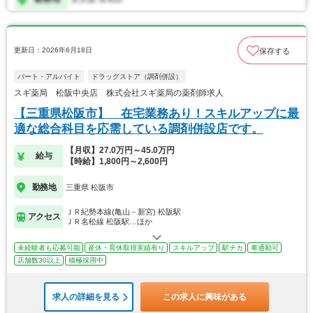
更新日：2026年6月18日
保存する
パート・アルバイト
ドラッグストア（調剤併設）
スギ薬局 松阪中央店 株式会社スギ薬局の薬剤師求人
【三重県松阪市】 在宅業務あり！スキルアップに最
適な総合科目を応需している調剤併設店です。
【月収】27.0万円～45.0万円
給与
【時給】1,800円～2,600円
勤務地
三重県 松阪市
ＪＲ紀勢本線(亀山－新宮) 松阪駅
アクセス
ＪＲ名松線 松阪駅…ほか
未経験者も応募可能
産休・育休取得実績有り
スキルアップ
駅チカ
車通勤可
店舗数30以上
積極採用中
求人の詳細を見る
この求人に興味がある