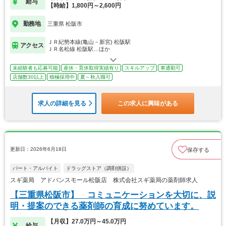
給与
【時給】1,800円～2,600円
勤務地
三重県 松阪市
ＪＲ紀勢本線(亀山－新宮) 松阪駅
アクセス
ＪＲ名松線 松阪駅…ほか
未経験者も応募可能
産休・育休取得実績有り
スキルアップ
車通勤可
店舗数30以上
積極採用中
夏～秋入職可
求人の詳細を見る
この求人に興味がある
更新日：2026年6月18日
保存する
パート・アルバイト
ドラッグストア（調剤併設）
スギ薬局 アドバンスモール松阪店 株式会社スギ薬局の薬剤師求人
【三重県松阪市】 コミュニケーションを大切に、説
明・提案のできる薬剤師の育成に努めています。
【月収】27.0万円～45.0万円
給与