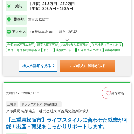
【月収】21.5万円～27.0万円
給与
【年収】308万円～450万円
勤務地
三重県 松阪市
アクセス
ＪＲ紀勢本線(亀山－新宮) 徳和駅
年収450万円以上可
新卒も応募可能
未経験者も応募可能
住宅補助（手当）あり
産休・育休取得実績有り
駅チカ
店舗数30以上
登録販売者の求人
積極採用中
求人の詳細を見る
この求人に興味がある
更新日：2026年6月18日
保存する
正社員
ドラッグストア（調剤併設）
スギ薬局 松阪南店 株式会社スギ薬局の薬剤師求人
【三重県松阪市】ライフスタイルに合わせた就業が可
能！出産・育児をしっかりサポートします。