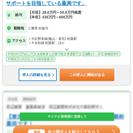
サポートを目指している薬局です。
【月収】28.0万円～50.0万円程度
給与
【年収】430万円～600万円
勤務地
三重県 松阪市
ＪＲ紀勢本線(亀山－新宮) 松阪駅
アクセス
ＪＲ名松線 松阪駅…ほか
年収600万円以上可
未経験者も応募可能
車通勤可
店舗数10～29
積極採用中
年間休日120日以上
WEB面接OK
求人の詳細を見る
この求人に興味がある