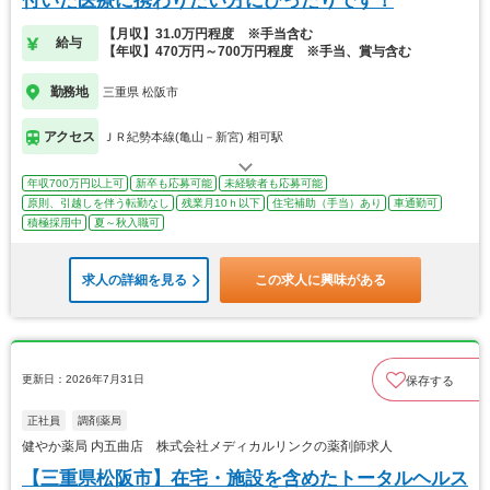
付いた医療に携わりたい方にぴったりです！
【月収】31.0万円程度 ※手当含む
給与
【年収】470万円～700万円程度 ※手当、賞与含む
勤務地
三重県 松阪市
アクセス
ＪＲ紀勢本線(亀山－新宮) 相可駅
年収700万円以上可
新卒も応募可能
未経験者も応募可能
原則、引越しを伴う転勤なし
残業月10ｈ以下
住宅補助（手当）あり
車通勤可
積極採用中
夏～秋入職可
求人の詳細を見る
この求人に興味がある
更新日：2026年7月31日
保存する
正社員
調剤薬局
健やか薬局 内五曲店 株式会社メディカルリンクの薬剤師求人
【三重県松阪市】在宅・施設を含めたトータルヘルス