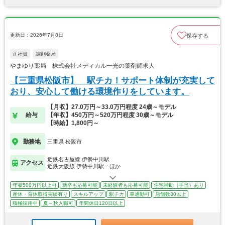
更新日：2026年7月8日
保存する
正社員
調剤薬局
やまゆり薬局 株式会社メディカル一光の薬剤師求人
【三重県松阪市】 駅チカ！サポート体制が充実して
おり、安心して働ける環境作りをしています。
【月収】27.0万円～33.0万円程度 24歳～モデル
給与
【年収】450万円～520万円程度 30歳～モデル
【時給】1,800円～
勤務地
三重県 松阪市
近鉄名古屋線 伊勢中川駅
アクセス
近鉄大阪線 伊勢中川駅…ほか
年収500万円以上可
新卒も応募可能
未経験者も応募可能
住宅補助（手当）あり
産休・育休取得実績有り
スキルアップ
駅チカ
車通勤可
店舗数30以上
積極採用中
夏～秋入職可
年間休日120日以上