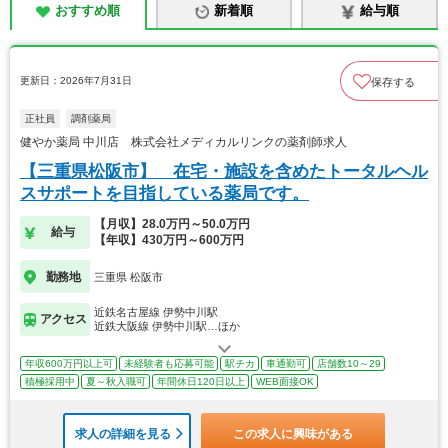
おすすめ順
新着順
給与順
更新日：2026年7月31日
保存する
正社員
調剤薬局
健やか薬局 中川店 株式会社メディカルリンクの薬剤師求人
【三重県松阪市】 在宅・施設を含めたトータルヘル
スサポートを目指している薬局です。
【月収】28.0万円～50.0万円
給与
【年収】430万円～600万円
勤務地
三重県 松阪市
近鉄名古屋線 伊勢中川駅
アクセス
近鉄大阪線 伊勢中川駅…ほか
年収600万円以上可
未経験者も応募可能
駅チカ
車通勤可
店舗数10～29
積極採用中
夏～秋入職可
年間休日120日以上
WEB面接OK
求人の詳細を見る
この求人に興味がある