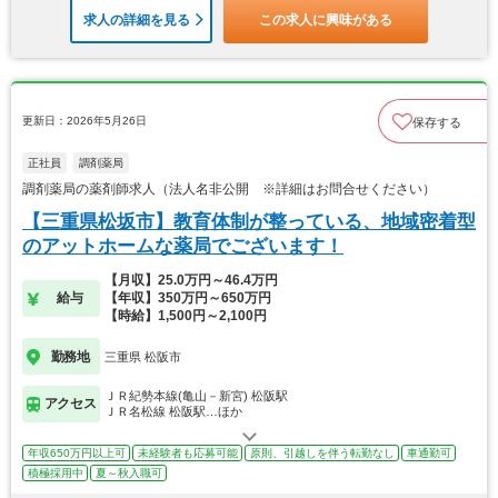
求人の詳細を見る
この求人に興味がある
更新日：2026年5月26日
保存する
正社員
調剤薬局
調剤薬局の薬剤師求人（法人名非公開 ※詳細はお問合せください）
【三重県松坂市】教育体制が整っている、地域密着型
のアットホームな薬局でございます！
【月収】25.0万円～46.4万円
給与
【年収】350万円～650万円
【時給】1,500円～2,100円
勤務地
三重県 松阪市
ＪＲ紀勢本線(亀山－新宮) 松阪駅
アクセス
ＪＲ名松線 松阪駅…ほか
年収650万円以上可
未経験者も応募可能
原則、引越しを伴う転勤なし
車通勤可
積極採用中
夏～秋入職可