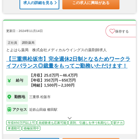
求人の詳細を見る
この求人に興味がある
更新日：2024年11月14日
保存する
正社員
調剤薬局
とよはら薬局 株式会社メディカルウイングスの薬剤師求人
【三重県松坂市】完全週休2日制となるためワークラ
イフバランス◎裁量をもってご勤務いただけます！
【月収】25.0万円～46.4万円
給与
【年収】350万円～650万円
【時給】1,500円～2,100円
勤務地
三重県 松阪市
アクセス
近鉄山田線 櫛田駅
年収650万円以上可
未経験者も応募可能
原則、引越しを伴う転勤なし
駅チカ
車通勤可
積極採用中