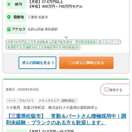
【月収】27.0万円以上
給与
【年収】400万円～740万円モデル
勤務地
三重県 松阪市
アクセス
近鉄山田線 東松阪駅
年収700万円以上可
未経験者も応募可能
産休・育休取得実績有り
スキルアップ
車通勤可
店舗数30以上
積極採用中
WEB面接OK
求人の詳細を見る
この求人に興味がある
更新日：2026年6月18日
保存する
パート・アルバイト
ドラッグストア（調剤併設）
スギ薬局 松阪川井町店 株式会社スギ薬局の薬剤師求人
【三重県松阪市】 常勤＆パートさん積極採用中！調
剤未経験・ブランクのある方も歓迎します。
【月収】27.0万円～45.0万円