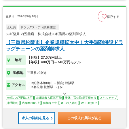
更新日：2026年6月18日
保存する
正社員
ドラッグストア（調剤併設）
スギ薬局 内五曲店 株式会社スギ薬局の薬剤師求人
【三重県松阪市】企業規模拡大中！大手調剤併設ドラ
ッグチェーンの薬剤師求人
【月収】27.0万円以上
給与
【年収】400万円～740万円モデル
勤務地
三重県 松阪市
ＪＲ紀勢本線(亀山－新宮) 松阪駅
アクセス
ＪＲ名松線 松阪駅…ほか
年収700万円以上可
未経験者も応募可能
産休・育休取得実績有り
スキルアップ
車通勤可
店舗数30以上
積極採用中
夏～秋入職可
WEB面接OK
求人の詳細を見る
この求人に興味がある