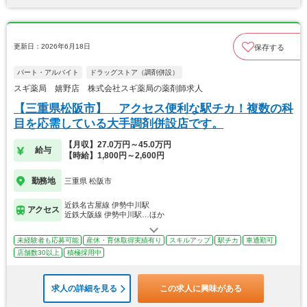
更新日：2026年6月18日
保存する
パート・アルバイト
ドラッグストア（調剤併設）
スギ薬局 嬉野店 株式会社スギ薬局の薬剤師求人
【三重県松阪市】 アクセス便利な駅チカ！複数の科
目を応需している大手調剤併設店です。
【月収】27.0万円～45.0万円
給与
【時給】1,800円～2,600円
勤務地
三重県 松阪市
近鉄名古屋線 伊勢中川駅
アクセス
近鉄大阪線 伊勢中川駅…ほか
未経験者も応募可能
産休・育休取得実績有り
スキルアップ
駅チカ
車通勤可
店舗数30以上
積極採用中
求人の詳細を見る
この求人に興味がある