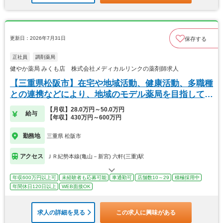
更新日：2026年7月31日
保存する
正社員
調剤薬局
健やか薬局 みくも店 株式会社メディカルリンクの薬剤師求人
【三重県松阪市】在宅や地域活動、健康活動、多職種
との連携などにより、地域のモデル薬局を目指してい
ます
【月収】28.0万円～50.0万円
給与
【年収】430万円～600万円
勤務地
三重県 松阪市
アクセス
ＪＲ紀勢本線(亀山－新宮) 六軒(三重)駅
年収600万円以上可
未経験者も応募可能
車通勤可
店舗数10～29
積極採用中
年間休日120日以上
WEB面接OK
求人の詳細を見る
この求人に興味がある