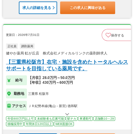
求人の詳細を見る
この求人に興味がある
更新日：2026年7月31日
保存する
正社員
調剤薬局
健やか薬局 虹が丘店 株式会社メディカルリンクの薬剤師求人
【三重県松阪市】在宅・施設を含めたトータルヘルス
サポートを目指している薬局です。
【月収】28.0万円～50.0万円
給与
【年収】430万円～600万円
勤務地
三重県 松阪市
アクセス
ＪＲ紀勢本線(亀山－新宮) 徳和駅
年収600万円以上可
未経験者も応募可能
駅チカ
車通勤可
店舗数10～29
積極採用中
年間休日120日以上
WEB面接OK