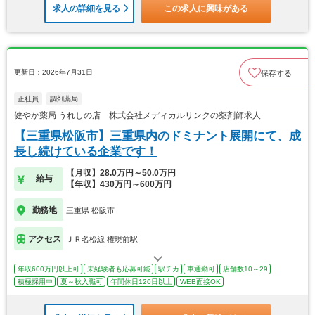
求人の詳細を見る
この求人に興味がある
更新日：2026年7月31日
保存する
正社員
調剤薬局
健やか薬局 うれしの店 株式会社メディカルリンクの薬剤師求人
【三重県松阪市】三重県内のドミナント展開にて、成
長し続けている企業です！
【月収】28.0万円～50.0万円
給与
【年収】430万円～600万円
勤務地
三重県 松阪市
アクセス
ＪＲ名松線 権現前駅
年収600万円以上可
未経験者も応募可能
駅チカ
車通勤可
店舗数10～29
積極採用中
夏～秋入職可
年間休日120日以上
WEB面接OK