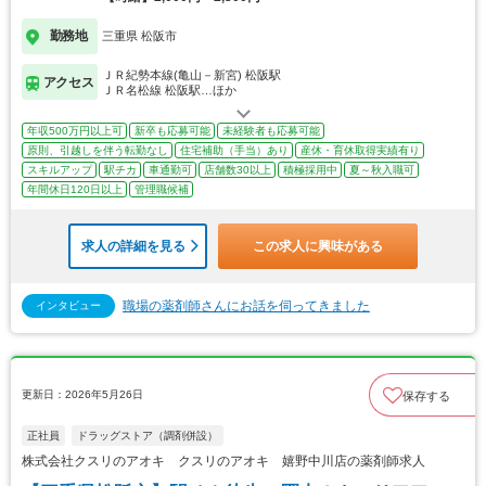
勤務地
三重県 松阪市
ＪＲ紀勢本線(亀山－新宮) 松阪駅
アクセス
ＪＲ名松線 松阪駅…ほか
年収500万円以上可
新卒も応募可能
未経験者も応募可能
原則、引越しを伴う転勤なし
住宅補助（手当）あり
産休・育休取得実績有り
スキルアップ
駅チカ
車通勤可
店舗数30以上
積極採用中
夏～秋入職可
年間休日120日以上
管理職候補
求人の詳細を見る
この求人に興味がある
職場の薬剤師さんにお話を伺ってきました
インタビュー
更新日：2026年5月26日
保存する
正社員
ドラッグストア（調剤併設）
株式会社クスリのアオキ クスリのアオキ 嬉野中川店の薬剤師求人