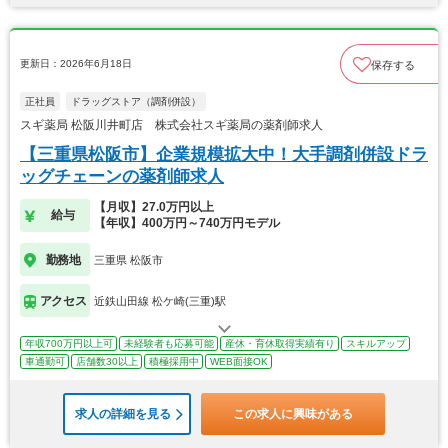
更新日：2026年6月18日
保存する
正社員
ドラッグストア（調剤併設）
スギ薬局 松阪川井町店 株式会社スギ薬局の薬剤師求人
【三重県松阪市】企業規模拡大中！大手調剤併設ドラ
ッグチェーンの薬剤師求人
【月収】27.0万円以上
給与
【年収】400万円～740万円モデル
勤務地
三重県 松阪市
アクセス
近鉄山田線 松ケ崎(三重)駅
年収700万円以上可
未経験者も応募可能
産休・育休取得実績有り
スキルアップ
車通勤可
店舗数30以上
積極採用中
WEB面接OK
求人の詳細を見る
この求人に興味がある