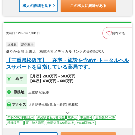
求人の詳細を見る
この求人に興味がある
更新日：2026年7月31日
保存する
正社員
調剤薬局
健やか薬局 上川店 株式会社メディカルリンクの薬剤師求人
【三重県松阪市】 在宅・施設を含めたトータルヘル
スサポートを目指している薬局です。
【月収】28.0万円～50.0万円
給与
【年収】430万円～600万円
勤務地
三重県 松阪市
アクセス
ＪＲ紀勢本線(亀山－新宮) 徳和駅
年収600万円以上可
未経験者も応募可能
駅チカ
車通勤可
店舗数10～29
積極採用中
夏～秋入職可
年間休日120日以上
WEB面接OK