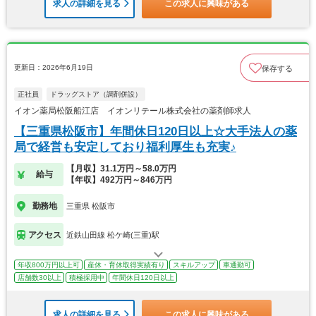
求人の詳細を見る
この求人に興味がある
更新日：2026年6月19日
保存する
正社員
ドラッグストア（調剤併設）
イオン薬局松阪船江店 イオンリテール株式会社の薬剤師求人
【三重県松阪市】年間休日120日以上☆大手法人の薬
局で経営も安定しており福利厚生も充実♪
【月収】31.1万円～58.0万円
給与
【年収】492万円～846万円
勤務地
三重県 松阪市
アクセス
近鉄山田線 松ケ崎(三重)駅
年収800万円以上可
産休・育休取得実績有り
スキルアップ
車通勤可
店舗数30以上
積極採用中
年間休日120日以上
求人の詳細を見る
この求人に興味がある