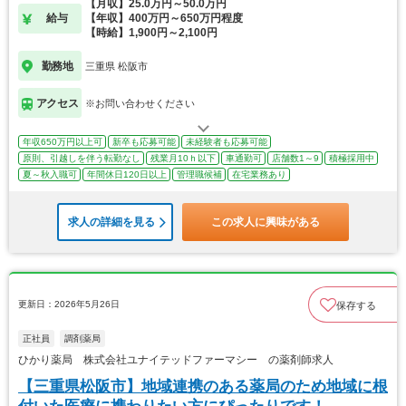
【月収】25.0万円～50.0万円
給与
【年収】400万円～650万円程度
【時給】1,900円～2,100円
勤務地
三重県 松阪市
アクセス
※お問い合わせください
年収650万円以上可
新卒も応募可能
未経験者も応募可能
原則、引越しを伴う転勤なし
残業月10ｈ以下
車通勤可
店舗数1～9
積極採用中
夏～秋入職可
年間休日120日以上
管理職候補
在宅業務あり
求人の詳細を見る
この求人に興味がある
更新日：2026年5月26日
保存する
正社員
調剤薬局
ひかり薬局 株式会社ユナイテッドファーマシー の薬剤師求人
【三重県松阪市】地域連携のある薬局のため地域に根