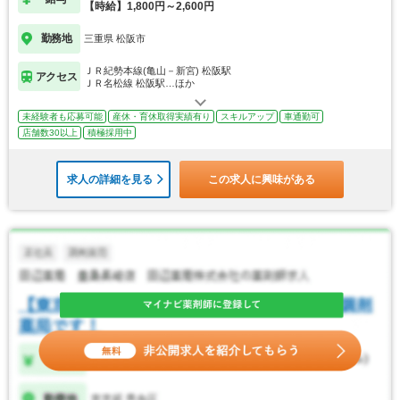
【時給】1,800円～2,600円
勤務地
三重県 松阪市
ＪＲ紀勢本線(亀山－新宮) 松阪駅
アクセス
ＪＲ名松線 松阪駅…ほか
未経験者も応募可能
産休・育休取得実績有り
スキルアップ
車通勤可
店舗数30以上
積極採用中
求人の詳細を見る
この求人に興味がある