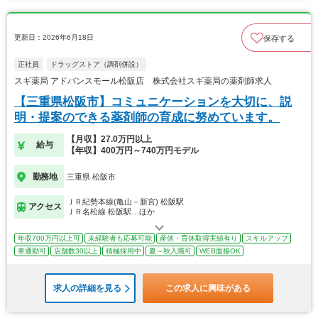
更新日：2026年6月18日
保存する
正社員
ドラッグストア（調剤併設）
スギ薬局 アドバンスモール松阪店 株式会社スギ薬局の薬剤師求人
【三重県松阪市】コミュニケーションを大切に、説
明・提案のできる薬剤師の育成に努めています。
【月収】27.0万円以上
給与
【年収】400万円～740万円モデル
勤務地
三重県 松阪市
ＪＲ紀勢本線(亀山－新宮) 松阪駅
アクセス
ＪＲ名松線 松阪駅…ほか
年収700万円以上可
未経験者も応募可能
産休・育休取得実績有り
スキルアップ
車通勤可
店舗数30以上
積極採用中
夏～秋入職可
WEB面接OK
求人の詳細を見る
この求人に興味がある