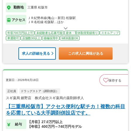
勤務地
三重県 松阪市
ＪＲ紀勢本線(亀山－新宮) 松阪駅
アクセス
ＪＲ名松線 松阪駅…ほか
年収700万円以上可
未経験者も応募可能
産休・育休取得実績有り
スキルアップ
車通勤可
店舗数30以上
積極採用中
WEB面接OK
求人の詳細を見る
この求人に興味がある
更新日：2026年6月18日
保存する
正社員
ドラッグストア（調剤併設）
スギ薬局 嬉野店 株式会社スギ薬局の薬剤師求人
【三重県松阪市】アクセス便利な駅チカ！複数の科目
を応需している大手調剤併設店です。
【月収】27.0万円以上
給与
【年収】400万円～740万円モデル