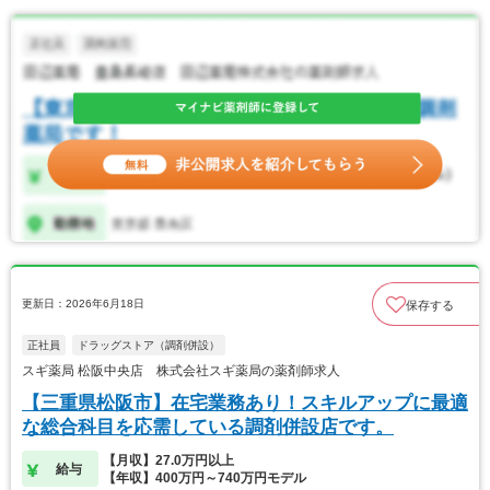
更新日：2026年6月18日
保存する
正社員
ドラッグストア（調剤併設）
スギ薬局 松阪中央店 株式会社スギ薬局の薬剤師求人
【三重県松阪市】在宅業務あり！スキルアップに最適
な総合科目を応需している調剤併設店です。
【月収】27.0万円以上
給与
【年収】400万円～740万円モデル