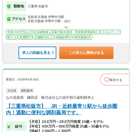
勤務地
三重県 松阪市
近鉄名古屋線 伊勢中川駅
アクセス
近鉄大阪線 伊勢中川駅…ほか
年収700万円以上可
未経験者も応募可能
産休・育休取得実績有り
スキルアップ
駅チカ
車通勤可
店舗数30以上
積極採用中
WEB面接OK
求人の詳細を見る
この求人に興味がある
更新日：2026年6月18日
保存する
正社員
調剤薬局
なの花薬局 鎌田店 株式会社なの花中部の薬剤師求人
【三重県松阪市】 JR・近鉄最寄り駅から徒歩圏
内！通勤に便利な調剤薬局です。
【月収】24.0万円～29.0万円程度 24歳～モデル
給与
【年収】430万円～500万円程度 25歳～30歳モデル
【時給】2,000円～2,300円