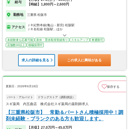
給与
【時給】1,800円～2,600円
勤務地
三重県 松阪市
ＪＲ紀勢本線(亀山－新宮) 松阪駅
アクセス
ＪＲ名松線 松阪駅…ほか
未経験者も応募可能
産休・育休取得実績有り
スキルアップ
車通勤可
店舗数30以上
積極採用中
求人の詳細を見る
この求人に興味がある
更新日：2026年6月18日
保存する
パート・アルバイト
ドラッグストア（調剤併設）
スギ薬局 内五曲店 株式会社スギ薬局の薬剤師求人
【三重県松阪市】 常勤＆パートさん積極採用中！調
剤未経験・ブランクのある方も歓迎します。
【月収】27.0万円～45.0万円