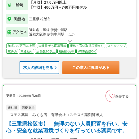
【月収】27.0万円以上
給与
【年収】400万円～740万円モデル
勤務地
三重県 松阪市
近鉄名古屋線 伊勢中川駅
アクセス
近鉄大阪線 伊勢中川駅…ほか
年収700万円以上可
未経験者も応募可能
産休・育休取得実績有り
スキルアップ
駅チカ
車通勤可
店舗数30以上
積極採用中
WEB面接OK
求人の詳細を見る
この求人に興味がある
更新日：2026年5月26日
保存する
正社員
調剤薬局
コスモス薬局 みくも店 有限会社コスモスの薬剤師求人
【三重県松阪市】 無理のない人員配置を行い、安
心・安全な就業環境づくりを行っている薬局です。