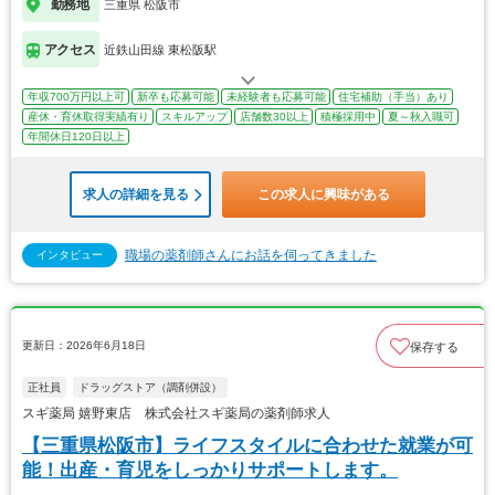
勤務地
三重県 松阪市
アクセス
近鉄山田線 東松阪駅
年収700万円以上可
新卒も応募可能
未経験者も応募可能
住宅補助（手当）あり
産休・育休取得実績有り
スキルアップ
店舗数30以上
積極採用中
夏～秋入職可
年間休日120日以上
求人の詳細を見る
この求人に興味がある
職場の薬剤師さんにお話を伺ってきました
インタビュー
更新日：2026年6月18日
保存する
正社員
ドラッグストア（調剤併設）
スギ薬局 嬉野東店 株式会社スギ薬局の薬剤師求人
【三重県松阪市】ライフスタイルに合わせた就業が可
能！出産・育児をしっかりサポートします。