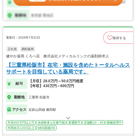
更新日：2026年7月31日
保存する
正社員
調剤薬局
健やか薬局 くろべ店 株式会社メディカルリンクの薬剤師求人
【三重県松阪市】在宅・施設を含めたトータルヘルス
サポートを目指している薬局です。
【月収】28.0万円～50.0万円程度
給与
【年収】430万円～600万円
勤務地
三重県 松阪市
アクセス
近鉄山田線 櫛田駅
年収600万円以上可
未経験者も応募可能
車通勤可
店舗数10～29
積極採用中
年間休日120日以上
WEB面接OK