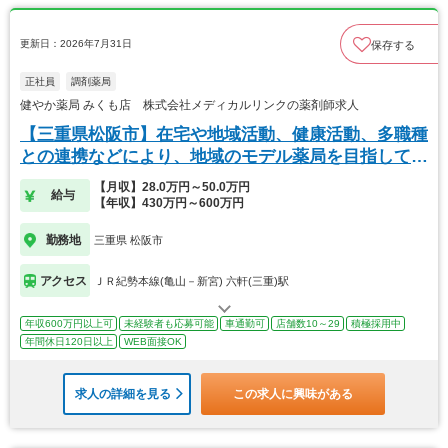
更新日：2026年7月31日
保存する
正社員
調剤薬局
健やか薬局 みくも店 株式会社メディカルリンクの薬剤師求人
【三重県松阪市】在宅や地域活動、健康活動、多職種
との連携などにより、地域のモデル薬局を目指してい
ます
【月収】28.0万円～50.0万円
給与
【年収】430万円～600万円
勤務地
三重県 松阪市
アクセス
ＪＲ紀勢本線(亀山－新宮) 六軒(三重)駅
年収600万円以上可
未経験者も応募可能
車通勤可
店舗数10～29
積極採用中
年間休日120日以上
WEB面接OK
求人の詳細を見る
この求人に興味がある