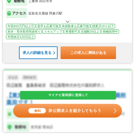
勤務地
三重県 四日市市
アクセス
近鉄名古屋線 阿倉川駅
年収800万円以上可
新卒も応募可能
未経験者も応募可能
残業月10ｈ以下
産休・育休取得実績有り
スキルアップ
車通勤可
店舗数30以上
積極採用中
年間休日120日以上
求人の詳細を見る
この求人に興味がある