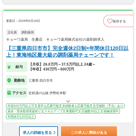
更新日：2026年6月18日
保存する
正社員
調剤薬局
キョーワ薬局 生桑店 キョーワ薬局株式会社の薬剤師求人
【三重県四日市市】完全週休2日制×年間休日120日以
上！東海地区最大級の調剤薬局チェーンです！
【月収】26.0万円～37.5万円以上 24歳～
給与
【年収】430万円～600万円
勤務地
三重県 四日市市
アクセス
近鉄湯の山線 伊勢松本駅
年収600万円以上可
新卒も応募可能
未経験者も応募可能
住宅補助（手当）あり
産休・育休取得実績有り
スキルアップ
車通勤可
店舗数30以上
積極採用中
年間休日120日以上
求人の詳細を見る
この求人に興味がある