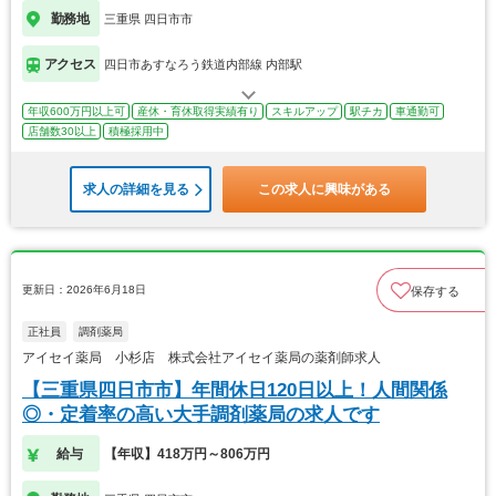
勤務地
三重県 四日市市
アクセス
四日市あすなろう鉄道内部線 内部駅
年収600万円以上可
産休・育休取得実績有り
スキルアップ
駅チカ
車通勤可
店舗数30以上
積極採用中
求人の詳細を見る
この求人に興味がある
更新日：2026年6月18日
保存する
正社員
調剤薬局
アイセイ薬局 小杉店 株式会社アイセイ薬局の薬剤師求人
【三重県四日市市】年間休日120日以上！人間関係
◎・定着率の高い大手調剤薬局の求人です
給与
【年収】418万円～806万円