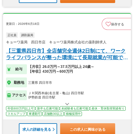
更新日：2026年6月18日
保存する
正社員
調剤薬局
キョーワ薬局 四日市店 キョーワ薬局株式会社の薬剤師求人
【三重県四日市】全店舗完全週休2日制にて、ワーク
ライフバランスが整った環境にて長期就業が可能で
す。
【月収】26.0万円～37.5万円以上 24歳～
給与
【年収】430万円～600万円
勤務地
三重県 四日市市
ＪＲ関西本線(名古屋－亀山) 四日市駅
アクセス
伊勢鉄道 四日市駅
年収600万円以上可
新卒も応募可能
未経験者も応募可能
産休・育休取得実績有り
スキルアップ
車通勤可
店舗数30以上
積極採用中
求人の詳細を見る
この求人に興味がある