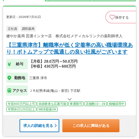
更新日：2026年7月31日
保存する
正社員
調剤薬局
健やか薬局 芸濃インター店 株式会社メディカルリンクの薬剤師求人
【三重県津市】離職率が低く定着率の高い職場環境あ
り！ボトムアップで風通しの良い社風がございます
【月収】28.0万円～50.0万円
給与
【年収】430万円～600万円
勤務地
三重県 津市
アクセス
ＪＲ紀勢本線(亀山－新宮) 下庄駅
年収600万円以上可
未経験者も応募可能
車通勤可
店舗数10～29
積極採用中
年間休日120日以上
WEB面接OK
求人の詳細を見る
この求人に興味がある