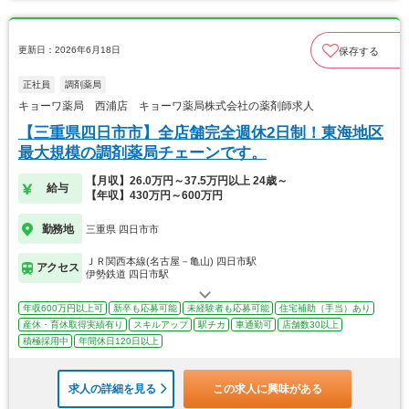
更新日：2026年6月18日
保存する
正社員
調剤薬局
キョーワ薬局 西浦店 キョーワ薬局株式会社の薬剤師求人
【三重県四日市市】全店舗完全週休2日制！東海地区
最大規模の調剤薬局チェーンです。
【月収】26.0万円～37.5万円以上 24歳～
給与
【年収】430万円～600万円
勤務地
三重県 四日市市
ＪＲ関西本線(名古屋－亀山) 四日市駅
アクセス
伊勢鉄道 四日市駅
年収600万円以上可
新卒も応募可能
未経験者も応募可能
住宅補助（手当）あり
産休・育休取得実績有り
スキルアップ
駅チカ
車通勤可
店舗数30以上
積極採用中
年間休日120日以上
求人の詳細を見る
この求人に興味がある