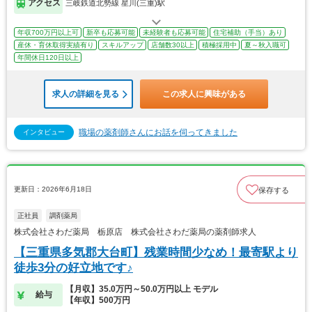
アクセス
三岐鉄道北勢線 星川(三重)駅
年収700万円以上可
新卒も応募可能
未経験者も応募可能
住宅補助（手当）あり
産休・育休取得実績有り
スキルアップ
店舗数30以上
積極採用中
夏～秋入職可
年間休日120日以上
求人の詳細を見る
この求人に興味がある
職場の薬剤師さんにお話を伺ってきました
インタビュー
更新日：2026年6月18日
保存する
正社員
調剤薬局
株式会社さわだ薬局 栃原店 株式会社さわだ薬局の薬剤師求人
【三重県多気郡大台町】残業時間少なめ！最寄駅より
徒歩3分の好立地です♪
【月収】35.0万円～50.0万円以上 モデル
給与
【年収】500万円