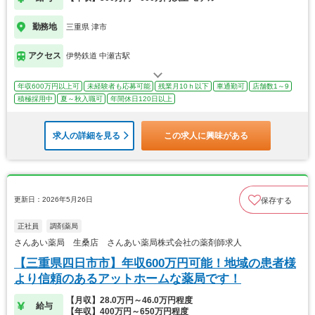
勤務地
三重県 津市
アクセス
伊勢鉄道 中瀬古駅
年収600万円以上可
未経験者も応募可能
残業月10ｈ以下
車通勤可
店舗数1～9
積極採用中
夏～秋入職可
年間休日120日以上
求人の詳細を見る
この求人に興味がある
更新日：2026年5月26日
保存する
正社員
調剤薬局
さんあい薬局 生桑店 さんあい薬局株式会社の薬剤師求人
【三重県四日市市】年収600万円可能！地域の患者様
より信頼のあるアットホームな薬局です！
【月収】28.0万円～46.0万円程度
給与
【年収】400万円～650万円程度