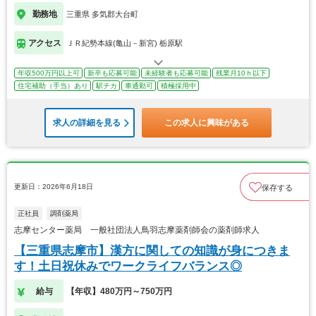
勤務地
三重県 多気郡大台町
アクセス
ＪＲ紀勢本線(亀山－新宮) 栃原駅
年収500万円以上可
新卒も応募可能
未経験者も応募可能
残業月10ｈ以下
住宅補助（手当）あり
駅チカ
車通勤可
積極採用中
求人の詳細を見る
この求人に興味がある
更新日：2026年6月18日
保存する
正社員
調剤薬局
志摩センター薬局 一般社団法人鳥羽志摩薬剤師会の薬剤師求人
【三重県志摩市】漢方に関しての知識が身につきま
す！土日祝休みでワークライフバランス◎
給与
【年収】480万円～750万円