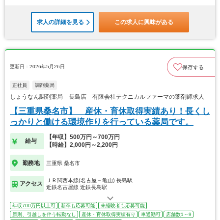
求人の詳細を見る
この求人に興味がある
更新日：2026年5月26日
保存する
正社員
調剤薬局
しょうなん調剤薬局 長島店 有限会社テクニカルファーマの薬剤師求人
【三重県桑名市】 産休・育休取得実績あり！長くし
っかりと働ける環境作りを行っている薬局です。
【年収】500万円～700万円
給与
【時給】2,000円～2,200円
勤務地
三重県 桑名市
ＪＲ関西本線(名古屋－亀山) 長島駅
アクセス
近鉄名古屋線 近鉄長島駅
年収700万円以上可
新卒も応募可能
未経験者も応募可能
原則、引越しを伴う転勤なし
産休・育休取得実績有り
車通勤可
店舗数1～9