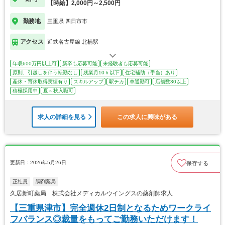
【時給】2,000円～2,500円
勤務地
三重県 四日市市
アクセス
近鉄名古屋線 北楠駅
年収600万円以上可
新卒も応募可能
未経験者も応募可能
原則、引越しを伴う転勤なし
残業月10ｈ以下
住宅補助（手当）あり
産休・育休取得実績有り
スキルアップ
駅チカ
車通勤可
店舗数30以上
積極採用中
夏～秋入職可
求人の詳細を見る
この求人に興味がある
更新日：2026年5月26日
保存する
正社員
調剤薬局
久居新町薬局 株式会社メディカルウイングスの薬剤師求人
【三重県津市】完全週休2日制となるためワークライ
フバランス◎裁量をもってご勤務いただけます！