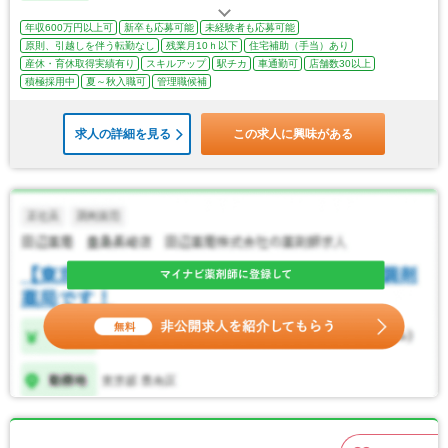
年収600万円以上可
新卒も応募可能
未経験者も応募可能
原則、引越しを伴う転勤なし
残業月10ｈ以下
住宅補助（手当）あり
産休・育休取得実績有り
スキルアップ
駅チカ
車通勤可
店舗数30以上
積極採用中
夏～秋入職可
管理職候補
求人の詳細を見る
この求人に興味がある