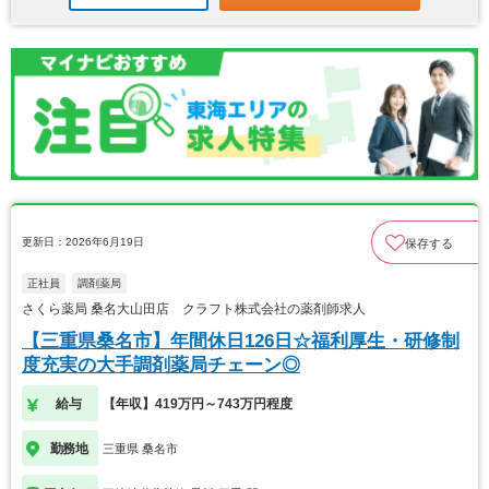
更新日：2026年6月19日
保存する
正社員
調剤薬局
さくら薬局 桑名大山田店 クラフト株式会社の薬剤師求人
【三重県桑名市】年間休日126日☆福利厚生・研修制
度充実の大手調剤薬局チェーン◎
給与
【年収】419万円～743万円程度
勤務地
三重県 桑名市