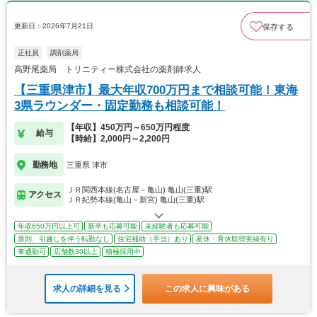
更新日：2026年7月21日
保存する
正社員
調剤薬局
高野尾薬局 トリニティー株式会社の薬剤師求人
【三重県津市】最大年収700万円まで相談可能！東海
3県ラウンダー・固定勤務も相談可能！
【年収】450万円～650万円程度
給与
【時給】2,000円～2,200円
勤務地
三重県 津市
ＪＲ関西本線(名古屋－亀山) 亀山(三重)駅
アクセス
ＪＲ紀勢本線(亀山－新宮) 亀山(三重)駅
年収650万円以上可
新卒も応募可能
未経験者も応募可能
原則、引越しを伴う転勤なし
住宅補助（手当）あり
産休・育休取得実績有り
車通勤可
店舗数30以上
積極採用中
求人の詳細を見る
この求人に興味がある