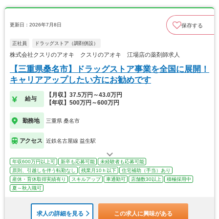
更新日：2026年7月8日
保存する
正社員
ドラッグストア（調剤併設）
株式会社クスリのアオキ クスリのアオキ 江場店の薬剤師求人
【三重県桑名市】ドラッグストア事業を全国に展開！
キャリアアップしたい方にお勧めです
【月収】37.5万円～43.0万円
給与
【年収】500万円～600万円
勤務地
三重県 桑名市
アクセス
近鉄名古屋線 益生駅
年収600万円以上可
新卒も応募可能
未経験者も応募可能
原則、引越しを伴う転勤なし
残業月10ｈ以下
住宅補助（手当）あり
産休・育休取得実績有り
スキルアップ
車通勤可
店舗数30以上
積極採用中
夏～秋入職可
求人の詳細を見る
この求人に興味がある