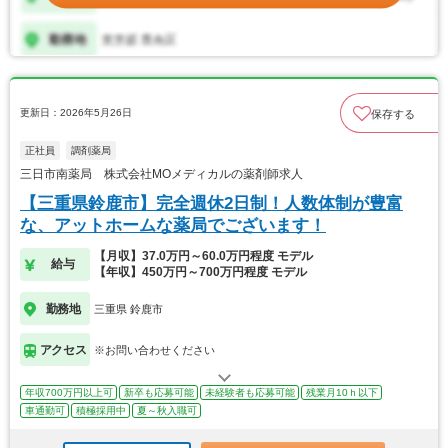
更新日：2026年5月26日
保存する
正社員
調剤薬局
三日市南薬局 株式会社MOメディカルの薬剤師求人
【三重県鈴鹿市】完全週休2日制！人数体制が豊富
な、アットホームな薬局でございます！
【月収】37.0万円～60.0万円程度 モデル
給与
【年収】450万円～700万円程度 モデル
勤務地
三重県 鈴鹿市
アクセス
※お問い合わせください
年収700万円以上可
新卒も応募可能
未経験者も応募可能
残業月10ｈ以下
車通勤可
積極採用中
夏～秋入職可