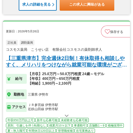
求人の詳細を見る
この求人に興味がある
更新日：2026年5月26日
保存する
正社員
調剤薬局
コスモス薬局 こうせい店 有限会社コスモスの薬剤師求人
【三重県津市】完全週休2日制！有休取得も相談しや
すく、メリハリをつけながら就業可能な環境がござい
ます
【月収】25.0万円～50.0万円程度 24歳～モデル
給与
【年収】400万円～650万円程度
【時給】1,900円～2,100円
勤務地
三重県 伊勢市
ＪＲ参宮線 伊勢市駅
アクセス
近鉄山田線 伊勢市駅
年収650万円以上可
新卒も応募可能
未経験者も応募可能
原則、引越しを伴う転勤なし
残業月10ｈ以下
車通勤可
店舗数1～9
積極採用中
夏～秋入職可
年間休日120日以上
管理職候補
在宅業務あり