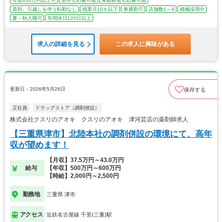
年収650万円以上可
新卒も応募可能
未経験者も応募可能
原則、引越しを伴う転勤なし
残業月10ｈ以下
車通勤可
店舗数1～9
積極採用中
夏～秋入職可
年間休日120日以上
求人の詳細を見る
この求人に興味がある
更新日：2026年5月26日
保存する
正社員
ドラッグストア（調剤併設）
株式会社クスリのアオキ クスリのアオキ 津河芸店の薬剤師求人
【三重県津市】北陸本社の調剤併設の環境にて、高年
収が望めます！
【月収】37.5万円～43.0万円
給与
【年収】500万円～600万円
【時給】2,000円～2,500円
勤務地
三重県 津市
アクセス
近鉄名古屋線 千里(三重)駅