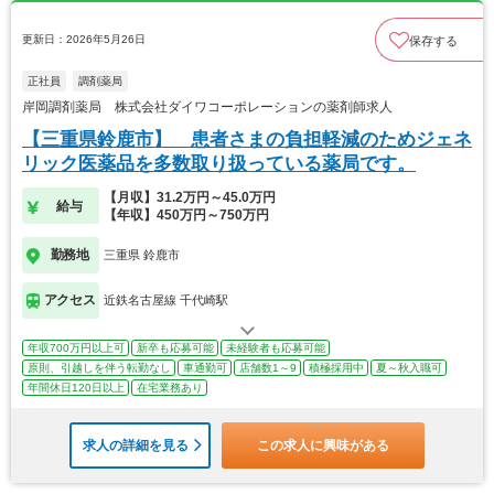
更新日：2026年5月26日
保存する
正社員
調剤薬局
岸岡調剤薬局 株式会社ダイワコーポレーションの薬剤師求人
【三重県鈴鹿市】 患者さまの負担軽減のためジェネ
リック医薬品を多数取り扱っている薬局です。
【月収】31.2万円～45.0万円
給与
【年収】450万円～750万円
勤務地
三重県 鈴鹿市
アクセス
近鉄名古屋線 千代崎駅
年収700万円以上可
新卒も応募可能
未経験者も応募可能
原則、引越しを伴う転勤なし
車通勤可
店舗数1～9
積極採用中
夏～秋入職可
年間休日120日以上
在宅業務あり
求人の詳細を見る
この求人に興味がある