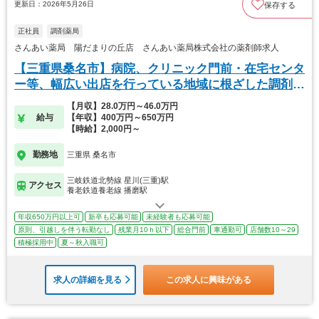
更新日：2026年5月26日
保存する
正社員
調剤薬局
さんあい薬局 陽だまりの丘店 さんあい薬局株式会社の薬剤師求人
【三重県桑名市】病院、クリニック門前・在宅センタ
ー等、幅広い出店を行っている地域に根ざした調剤薬
局
【月収】28.0万円～46.0万円
給与
【年収】400万円～650万円
【時給】2,000円～
勤務地
三重県 桑名市
三岐鉄道北勢線 星川(三重)駅
アクセス
養老鉄道養老線 播磨駅
年収650万円以上可
新卒も応募可能
未経験者も応募可能
原則、引越しを伴う転勤なし
残業月10ｈ以下
総合門前
車通勤可
店舗数10～29
積極採用中
夏～秋入職可
求人の詳細を見る
この求人に興味がある