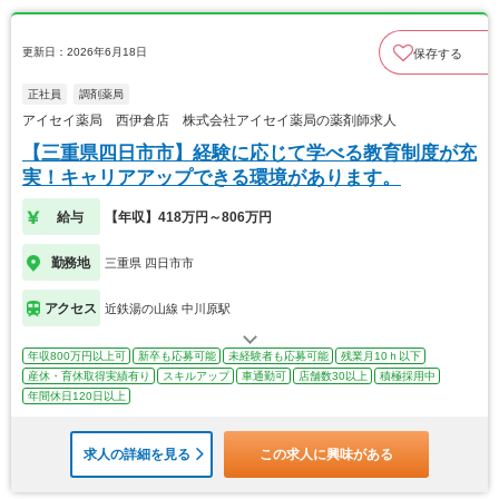
更新日：2026年6月18日
保存する
正社員
調剤薬局
アイセイ薬局 西伊倉店 株式会社アイセイ薬局の薬剤師求人
【三重県四日市市】経験に応じて学べる教育制度が充
実！キャリアアップできる環境があります。
給与
【年収】418万円～806万円
勤務地
三重県 四日市市
アクセス
近鉄湯の山線 中川原駅
年収800万円以上可
新卒も応募可能
未経験者も応募可能
残業月10ｈ以下
産休・育休取得実績有り
スキルアップ
車通勤可
店舗数30以上
積極採用中
年間休日120日以上
求人の詳細を見る
この求人に興味がある