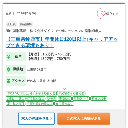
更新日：2026年5月26日
保存する
正社員
調剤薬局
磯山調剤薬局 株式会社ダイワコーポレーションの薬剤師求人
【三重県鈴鹿市】年間休日120日以上♪キャリアアッ
プできる環境もあり！
【月収】31.2万円～45.0万円
給与
【年収】450万円～750万円
勤務地
三重県 鈴鹿市
アクセス
近鉄名古屋線 磯山駅
年収700万円以上可
新卒も応募可能
未経験者も応募可能
原則、引越しを伴う転勤なし
駅チカ
車通勤可
店舗数1～9
積極採用中
夏～秋入職可
年間休日120日以上
在宅業務あり
求人の詳細を見る
この求人に興味がある