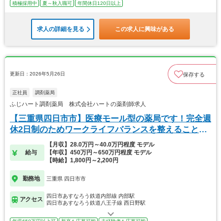
積極採用中
夏～秋入職可
年間休日120日以上
求人の詳細を見る
この求人に興味がある
更新日：2026年5月26日
保存する
正社員
調剤薬局
ふじハート調剤薬局 株式会社ハートの薬剤師求人
【三重県四日市市】医療モール型の薬局です！完全週
休2日制のためワークライフバランスを整えることが
可能
【月収】28.0万円～40.0万円程度 モデル
給与
【年収】450万円～650万円程度 モデル
【時給】1,800円～2,200円
勤務地
三重県 四日市市
四日市あすなろう鉄道内部線 内部駅
アクセス
四日市あすなろう鉄道八王子線 西日野駅