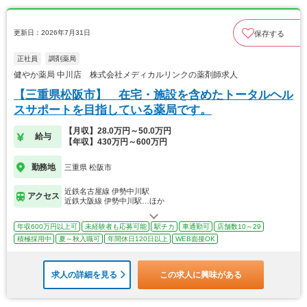
更新日：2026年7月31日
保存する
正社員
調剤薬局
健やか薬局 中川店 株式会社メディカルリンクの薬剤師求人
【三重県松阪市】 在宅・施設を含めたトータルヘル
スサポートを目指している薬局です。
【月収】28.0万円～50.0万円
給与
【年収】430万円～600万円
勤務地
三重県 松阪市
近鉄名古屋線 伊勢中川駅
アクセス
近鉄大阪線 伊勢中川駅…ほか
年収600万円以上可
未経験者も応募可能
駅チカ
車通勤可
店舗数10～29
積極採用中
夏～秋入職可
年間休日120日以上
WEB面接OK
求人の詳細を見る
この求人に興味がある