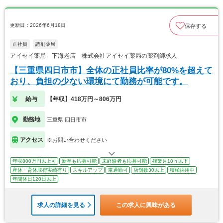
更新日：2026年6月18日
保存する
正社員
調剤薬局
アイセイ薬局 下海老店 株式会社アイセイ薬局の薬剤師求人
【三重県四日市市】全体の正社員比率が80%を超えて
おり、負担の少ない環境にて勤務が可能です。
給与
【年収】418万円～806万円
勤務地
三重県 四日市市
アクセス
※お問い合わせください
年収800万円以上可
新卒も応募可能
未経験者も応募可能
残業月10ｈ以下
産休・育休取得実績有り
スキルアップ
車通勤可
店舗数30以上
積極採用中
年間休日120日以上
求人の詳細を見る
この求人に興味がある