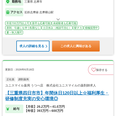
勤務地
三重県 志摩市
アクセス
近鉄志摩線 志摩横山駅
年収700万円以上可
新卒も応募可能
未経験者も応募可能
原則、引越しを伴う転勤なし
土日休み（相談可含む）
駅チカ
積極採用中
夏～秋入職可
求人の詳細を見る
この求人に興味がある
更新日：2026年6月18日
保存する
正社員
調剤薬局
ユニスマイル薬局 うつべ店 株式会社ユニスマイルの薬剤師求人
【三重県四日市市】年間休日120日以上☆福利厚生・
研修制度充実の安心環境◎
【月収】26.2万円～41.0万円
給与
【年収】393万円～600万円