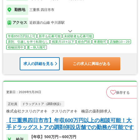
勤務地
三重県 四日市市
アクセス
近鉄湯の山線 中川原駅
年収650万円以上可
新卒も応募可能
未経験者も応募可能
原則、引越しを伴う転勤なし
残業月10ｈ以下
総合門前
車通勤可
店舗数10～29
積極採用中
夏～秋入職可
求人の詳細を見る
この求人に興味がある
更新日：2026年5月26日
保存する
正社員
ドラッグストア（調剤併設）
株式会社クスリのアオキ クスリのアオキ 楠店の薬剤師求人
【三重県四日市市】年収600万円以上の相談可能！大
手ドラッグストアの調剤併設店舗での勤務が可能です
【年収】500万円～600万円
給与