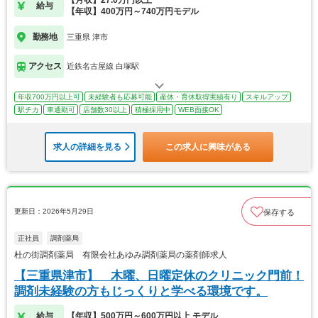
給与
【年収】400万円～740万円モデル
勤務地
三重県 津市
アクセス
近鉄名古屋線 白塚駅
年収700万円以上可
未経験者も応募可能
産休・育休取得実績有り
スキルアップ
駅チカ
車通勤可
店舗数30以上
積極採用中
WEB面接OK
求人の詳細を見る
この求人に興味がある
更新日：2026年5月29日
保存する
正社員
調剤薬局
杜の街調剤薬局 有限会社あゆみ調剤薬局の薬剤師求人
【三重県津市】 木曜、日曜定休のクリニック門前！
調剤未経験の方もじっくりと学べる環境です。
給与
【年収】500万円～600万円以上 モデル