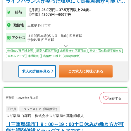
ライフバランスが整った環境にて長期就業が可能で
す。
【月収】26.0万円～37.5万円以上 24歳～
給与
【年収】430万円～600万円
勤務地
三重県 四日市市
ＪＲ関西本線(名古屋－亀山) 四日市駅
アクセス
伊勢鉄道 四日市駅
年収600万円以上可
新卒も応募可能
未経験者も応募可能
産休・育休取得実績有り
スキルアップ
車通勤可
店舗数30以上
積極採用中
求人の詳細を見る
この求人に興味がある
更新日：2026年6月18日
保存する
正社員
ドラッグストア（調剤併設）
スギ薬局 白塚店 株式会社スギ薬局の薬剤師求人
【三重県津市】9：00～19：00土日休みの働き方が可
能な調剤併設ドラッグストアです！