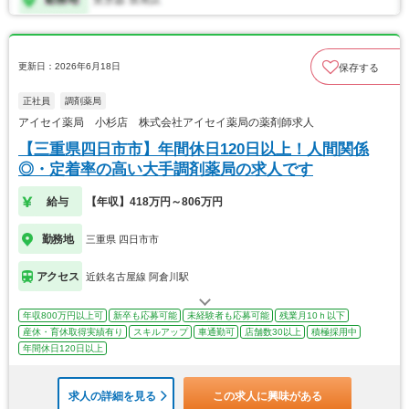
更新日：2026年6月18日
保存する
正社員
調剤薬局
アイセイ薬局 小杉店 株式会社アイセイ薬局の薬剤師求人
【三重県四日市市】年間休日120日以上！人間関係
◎・定着率の高い大手調剤薬局の求人です
給与
【年収】418万円～806万円
勤務地
三重県 四日市市
アクセス
近鉄名古屋線 阿倉川駅
年収800万円以上可
新卒も応募可能
未経験者も応募可能
残業月10ｈ以下
産休・育休取得実績有り
スキルアップ
車通勤可
店舗数30以上
積極採用中
年間休日120日以上
求人の詳細を見る
この求人に興味がある