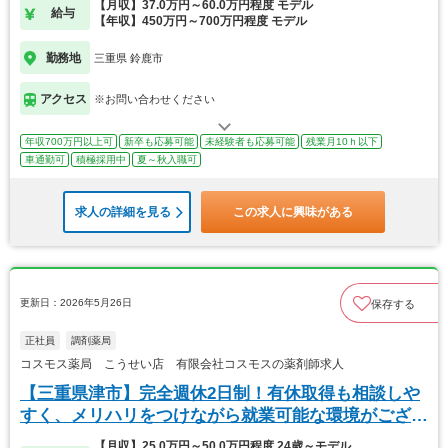
【月収】37.0万円～60.0万円程度 モデル
給与
【年収】450万円～700万円程度 モデル
勤務地
三重県 鈴鹿市
アクセス
※お問い合わせください
年収700万円以上可
新卒も応募可能
未経験者も応募可能
残業月10ｈ以下
車通勤可
積極採用中
夏～秋入職可
求人の詳細を見る
この求人に興味がある
更新日：2026年5月26日
保存する
正社員
調剤薬局
コスモス薬局 こうせい店 有限会社コスモスの薬剤師求人
【三重県津市】完全週休2日制！有休取得も相談しや
すく、メリハリをつけながら就業可能な環境がござい
ます
【月収】25.0万円～50.0万円程度 24歳～モデル