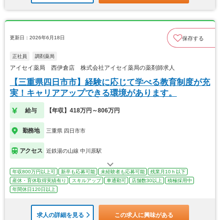
更新日：2026年6月18日
保存する
正社員
調剤薬局
アイセイ薬局 西伊倉店 株式会社アイセイ薬局の薬剤師求人
【三重県四日市市】経験に応じて学べる教育制度が充
実！キャリアアップできる環境があります。
給与
【年収】418万円～806万円
勤務地
三重県 四日市市
アクセス
近鉄湯の山線 中川原駅
年収800万円以上可
新卒も応募可能
未経験者も応募可能
残業月10ｈ以下
産休・育休取得実績有り
スキルアップ
車通勤可
店舗数30以上
積極採用中
年間休日120日以上
求人の詳細を見る
この求人に興味がある