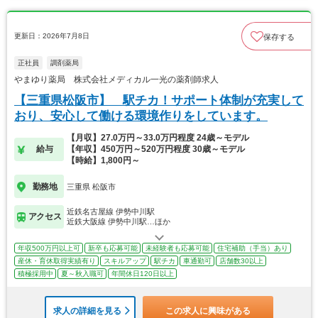
更新日：2026年7月8日
保存する
正社員
調剤薬局
やまゆり薬局 株式会社メディカル一光の薬剤師求人
【三重県松阪市】 駅チカ！サポート体制が充実して
おり、安心して働ける環境作りをしています。
【月収】27.0万円～33.0万円程度 24歳～モデル
給与
【年収】450万円～520万円程度 30歳～モデル
【時給】1,800円～
勤務地
三重県 松阪市
近鉄名古屋線 伊勢中川駅
アクセス
近鉄大阪線 伊勢中川駅…ほか
年収500万円以上可
新卒も応募可能
未経験者も応募可能
住宅補助（手当）あり
産休・育休取得実績有り
スキルアップ
駅チカ
車通勤可
店舗数30以上
積極採用中
夏～秋入職可
年間休日120日以上
求人の詳細を見る
この求人に興味がある