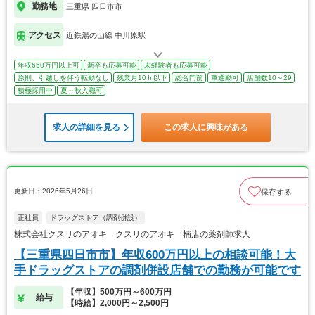
勤務地
三重県 四日市市
アクセス
近鉄湯の山線 中川原駅
年収650万円以上可
新卒も応募可能
未経験者も応募可能
原則、引越しを伴う転勤なし
残業月10ｈ以下
総合門前
車通勤可
店舗数10～29
積極採用中
夏～秋入職可
求人の詳細を見る
この求人に興味がある
更新日：2026年5月26日
保存する
正社員
ドラッグストア（調剤併設）
株式会社クスリのアオキ クスリのアオキ 楠店の薬剤師求人
【三重県四日市市】年収600万円以上の相談可能！大
手ドラッグストアの調剤併設店舗での勤務が可能です
【年収】500万円～600万円
給与
【時給】2,000円～2,500円