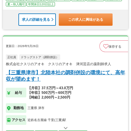
夏～秋入職可
年間休日120日以上
求人の詳細を見る
この求人に興味がある
更新日：2026年5月26日
保存する
正社員
ドラッグストア（調剤併設）
株式会社クスリのアオキ クスリのアオキ 津河芸店の薬剤師求人
【三重県津市】北陸本社の調剤併設の環境にて、高年
収が望めます！
【月収】37.5万円～43.0万円
給与
【年収】500万円～600万円
【時給】2,000円～2,500円
勤務地
三重県 津市
アクセス
近鉄名古屋線 千里(三重)駅