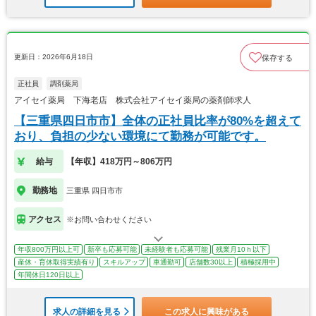
更新日：2026年6月18日
保存する
正社員
調剤薬局
アイセイ薬局 下海老店 株式会社アイセイ薬局の薬剤師求人
【三重県四日市市】全体の正社員比率が80%を超えて
おり、負担の少ない環境にて勤務が可能です。
給与
【年収】418万円～806万円
勤務地
三重県 四日市市
アクセス
※お問い合わせください
年収800万円以上可
新卒も応募可能
未経験者も応募可能
残業月10ｈ以下
産休・育休取得実績有り
スキルアップ
車通勤可
店舗数30以上
積極採用中
年間休日120日以上
求人の詳細を見る
この求人に興味がある