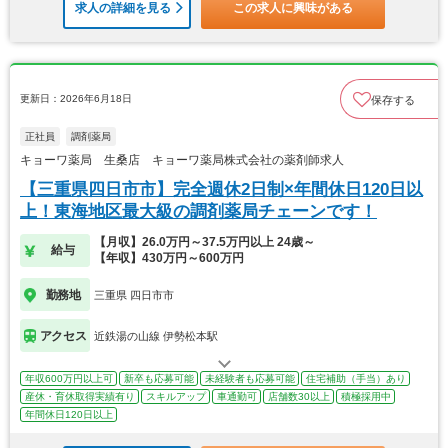
求人の詳細を見る
この求人に興味がある
更新日：2026年6月18日
保存する
正社員
調剤薬局
キョーワ薬局 生桑店 キョーワ薬局株式会社の薬剤師求人
【三重県四日市市】完全週休2日制×年間休日120日以
上！東海地区最大級の調剤薬局チェーンです！
【月収】26.0万円～37.5万円以上 24歳～
給与
【年収】430万円～600万円
勤務地
三重県 四日市市
アクセス
近鉄湯の山線 伊勢松本駅
年収600万円以上可
新卒も応募可能
未経験者も応募可能
住宅補助（手当）あり
産休・育休取得実績有り
スキルアップ
車通勤可
店舗数30以上
積極採用中
年間休日120日以上