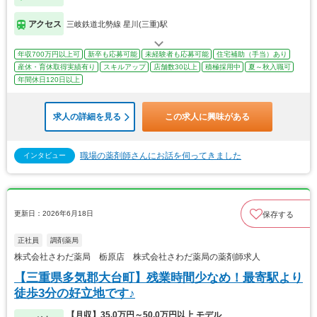
アクセス
三岐鉄道北勢線 星川(三重)駅
年収700万円以上可
新卒も応募可能
未経験者も応募可能
住宅補助（手当）あり
産休・育休取得実績有り
スキルアップ
店舗数30以上
積極採用中
夏～秋入職可
年間休日120日以上
求人の詳細を見る
この求人に興味がある
職場の薬剤師さんにお話を伺ってきました
インタビュー
更新日：2026年6月18日
保存する
正社員
調剤薬局
株式会社さわだ薬局 栃原店 株式会社さわだ薬局の薬剤師求人
【三重県多気郡大台町】残業時間少なめ！最寄駅より
徒歩3分の好立地です♪
【月収】35.0万円～50.0万円以上 モデル