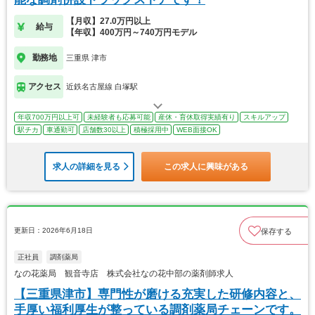
【月収】27.0万円以上
給与
【年収】400万円～740万円モデル
勤務地
三重県 津市
アクセス
近鉄名古屋線 白塚駅
年収700万円以上可
未経験者も応募可能
産休・育休取得実績有り
スキルアップ
駅チカ
車通勤可
店舗数30以上
積極採用中
WEB面接OK
求人の詳細を見る
この求人に興味がある
更新日：2026年6月18日
保存する
正社員
調剤薬局
なの花薬局 観音寺店 株式会社なの花中部の薬剤師求人
【三重県津市】専門性が磨ける充実した研修内容と、
手厚い福利厚生が整っている調剤薬局チェーンです。