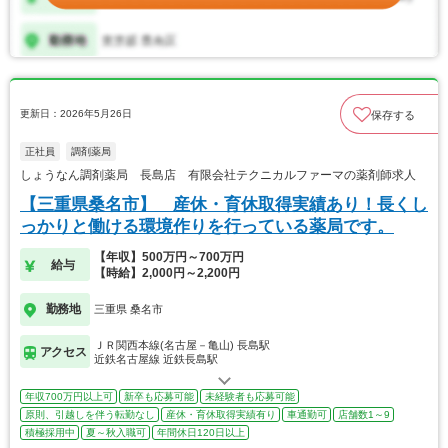
更新日：2026年5月26日
保存する
正社員
調剤薬局
しょうなん調剤薬局 長島店 有限会社テクニカルファーマの薬剤師求人
【三重県桑名市】 産休・育休取得実績あり！長くし
っかりと働ける環境作りを行っている薬局です。
【年収】500万円～700万円
給与
【時給】2,000円～2,200円
勤務地
三重県 桑名市
ＪＲ関西本線(名古屋－亀山) 長島駅
アクセス
近鉄名古屋線 近鉄長島駅
年収700万円以上可
新卒も応募可能
未経験者も応募可能
原則、引越しを伴う転勤なし
産休・育休取得実績有り
車通勤可
店舗数1～9
積極採用中
夏～秋入職可
年間休日120日以上