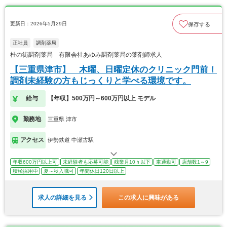
更新日：2026年5月29日
保存する
正社員
調剤薬局
杜の街調剤薬局 有限会社あゆみ調剤薬局の薬剤師求人
【三重県津市】 木曜、日曜定休のクリニック門前！
調剤未経験の方もじっくりと学べる環境です。
給与
【年収】500万円～600万円以上 モデル
勤務地
三重県 津市
アクセス
伊勢鉄道 中瀬古駅
年収600万円以上可
未経験者も応募可能
残業月10ｈ以下
車通勤可
店舗数1～9
積極採用中
夏～秋入職可
年間休日120日以上
求人の詳細を見る
この求人に興味がある