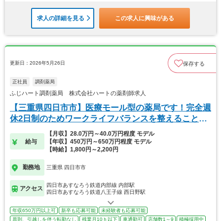
求人の詳細を見る
この求人に興味がある
更新日：2026年5月26日
保存する
正社員
調剤薬局
ふじハート調剤薬局 株式会社ハートの薬剤師求人
【三重県四日市市】医療モール型の薬局です！完全週
休2日制のためワークライフバランスを整えることが
可能
【月収】28.0万円～40.0万円程度 モデル
給与
【年収】450万円～650万円程度 モデル
【時給】1,800円～2,200円
勤務地
三重県 四日市市
四日市あすなろう鉄道内部線 内部駅
アクセス
四日市あすなろう鉄道八王子線 西日野駅
年収650万円以上可
新卒も応募可能
未経験者も応募可能
原則、引越しを伴う転勤なし
残業月10ｈ以下
車通勤可
店舗数1～9
積極採用中