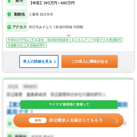
給与
【年収】393万円～600万円
勤務地
三重県 四日市市
アクセス
四日市あすなろう鉄道内部線 内部駅
年収600万円以上可
産休・育休取得実績有り
スキルアップ
駅チカ
車通勤可
店舗数30以上
積極採用中
求人の詳細を見る
この求人に興味がある