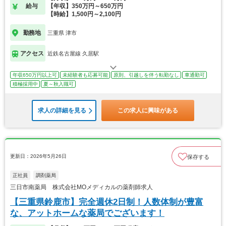
給与
【年収】350万円～650万円
【時給】1,500円～2,100円
勤務地
三重県 津市
アクセス
近鉄名古屋線 久居駅
年収650万円以上可
未経験者も応募可能
原則、引越しを伴う転勤なし
車通勤可
積極採用中
夏～秋入職可
求人の詳細を見る
この求人に興味がある
更新日：2026年5月26日
保存する
正社員
調剤薬局
三日市南薬局 株式会社MOメディカルの薬剤師求人
【三重県鈴鹿市】完全週休2日制！人数体制が豊富
な、アットホームな薬局でございます！