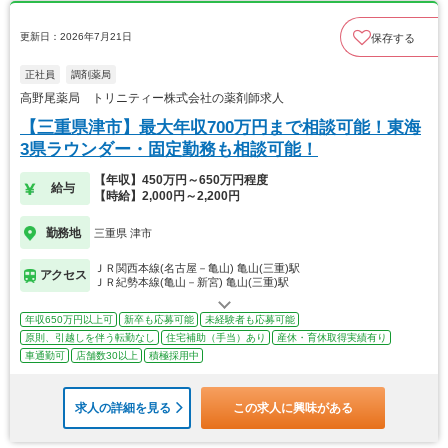
更新日：2026年7月21日
保存する
正社員
調剤薬局
高野尾薬局 トリニティー株式会社の薬剤師求人
【三重県津市】最大年収700万円まで相談可能！東海
3県ラウンダー・固定勤務も相談可能！
【年収】450万円～650万円程度
給与
【時給】2,000円～2,200円
勤務地
三重県 津市
ＪＲ関西本線(名古屋－亀山) 亀山(三重)駅
アクセス
ＪＲ紀勢本線(亀山－新宮) 亀山(三重)駅
年収650万円以上可
新卒も応募可能
未経験者も応募可能
原則、引越しを伴う転勤なし
住宅補助（手当）あり
産休・育休取得実績有り
車通勤可
店舗数30以上
積極採用中
求人の詳細を見る
この求人に興味がある