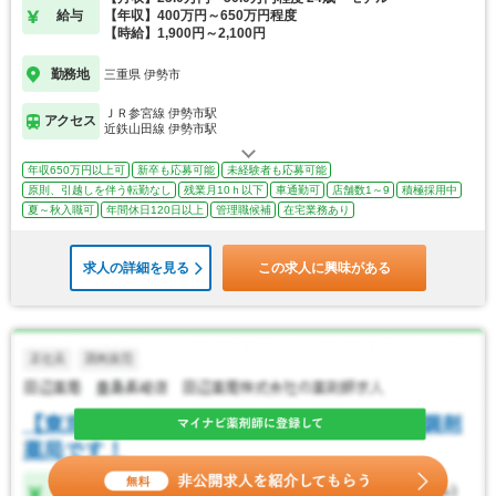
給与
【年収】400万円～650万円程度
【時給】1,900円～2,100円
勤務地
三重県 伊勢市
ＪＲ参宮線 伊勢市駅
アクセス
近鉄山田線 伊勢市駅
年収650万円以上可
新卒も応募可能
未経験者も応募可能
原則、引越しを伴う転勤なし
残業月10ｈ以下
車通勤可
店舗数1～9
積極採用中
夏～秋入職可
年間休日120日以上
管理職候補
在宅業務あり
求人の詳細を見る
この求人に興味がある