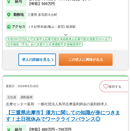
給与
【年収】500万円
勤務地
三重県 多気郡大台町
アクセス
ＪＲ紀勢本線(亀山－新宮) 栃原駅
年収500万円以上可
新卒も応募可能
未経験者も応募可能
残業月10ｈ以下
住宅補助（手当）あり
駅チカ
車通勤可
積極採用中
求人の詳細を見る
この求人に興味がある
更新日：2026年6月18日
保存する
正社員
調剤薬局
志摩センター薬局 一般社団法人鳥羽志摩薬剤師会の薬剤師求人
【三重県志摩市】漢方に関しての知識が身につきま
す！土日祝休みでワークライフバランス◎
給与
【年収】480万円～750万円