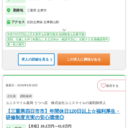
勤務地
三重県 志摩市
アクセス
近鉄志摩線 志摩横山駅
年収700万円以上可
新卒も応募可能
未経験者も応募可能
原則、引越しを伴う転勤なし
土日休み（相談可含む）
駅チカ
積極採用中
夏～秋入職可
求人の詳細を見る
この求人に興味がある
更新日：2026年6月18日
保存する
正社員
調剤薬局
ユニスマイル薬局 うつべ店 株式会社ユニスマイルの薬剤師求人
【三重県四日市市】年間休日120日以上☆福利厚生・
研修制度充実の安心環境◎
【月収】26.2万円～41.0万円