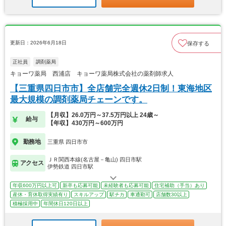
更新日：2026年6月18日
保存する
正社員
調剤薬局
キョーワ薬局 西浦店 キョーワ薬局株式会社の薬剤師求人
【三重県四日市市】全店舗完全週休2日制！東海地区
最大規模の調剤薬局チェーンです。
【月収】26.0万円～37.5万円以上 24歳～
給与
【年収】430万円～600万円
勤務地
三重県 四日市市
ＪＲ関西本線(名古屋－亀山) 四日市駅
アクセス
伊勢鉄道 四日市駅
年収600万円以上可
新卒も応募可能
未経験者も応募可能
住宅補助（手当）あり
産休・育休取得実績有り
スキルアップ
駅チカ
車通勤可
店舗数30以上
積極採用中
年間休日120日以上