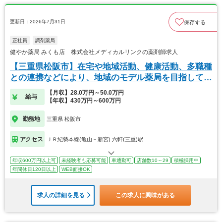
更新日：2026年7月31日
保存する
正社員
調剤薬局
健やか薬局 みくも店 株式会社メディカルリンクの薬剤師求人
【三重県松阪市】在宅や地域活動、健康活動、多職種
との連携などにより、地域のモデル薬局を目指してい
ます
【月収】28.0万円～50.0万円
給与
【年収】430万円～600万円
勤務地
三重県 松阪市
アクセス
ＪＲ紀勢本線(亀山－新宮) 六軒(三重)駅
年収600万円以上可
未経験者も応募可能
車通勤可
店舗数10～29
積極採用中
年間休日120日以上
WEB面接OK
求人の詳細を見る
この求人に興味がある