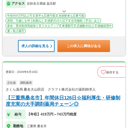
アクセス
近鉄名古屋線 益生駅
年収600万円以上可
新卒も応募可能
未経験者も応募可能
原則、引越しを伴う転勤なし
残業月10ｈ以下
住宅補助（手当）あり
産休・育休取得実績有り
スキルアップ
車通勤可
店舗数30以上
積極採用中
夏～秋入職可
求人の詳細を見る
この求人に興味がある
更新日：2026年6月19日
保存する
正社員
調剤薬局
さくら薬局 桑名大山田店 クラフト株式会社の薬剤師求人
【三重県桑名市】年間休日126日☆福利厚生・研修制
度充実の大手調剤薬局チェーン◎
給与
【年収】419万円～743万円程度
勤務地
三重県 桑名市