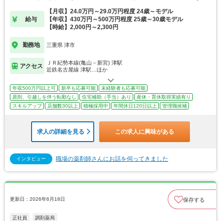
【月収】24.0万円～29.0万円程度 24歳～モデル
給与
【年収】430万円～500万円程度 25歳～30歳モデル
【時給】2,000円～2,300円
勤務地
三重県 津市
ＪＲ紀勢本線(亀山－新宮) 津駅
アクセス
近鉄名古屋線 津駅…ほか
年収500万円以上可
新卒も応募可能
未経験者も応募可能
原則、引越しを伴う転勤なし
住宅補助（手当）あり
産休・育休取得実績有り
スキルアップ
店舗数30以上
積極採用中
年間休日120日以上
管理職候補
求人の詳細を見る
この求人に興味がある
職場の薬剤師さんにお話を伺ってきました
インタビュー
更新日：2026年6月18日
保存する
正社員
調剤薬局