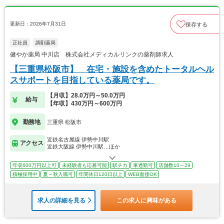
更新日：2026年7月31日
保存する
正社員
調剤薬局
健やか薬局 中川店 株式会社メディカルリンクの薬剤師求人
【三重県松阪市】 在宅・施設を含めたトータルヘル
スサポートを目指している薬局です。
【月収】28.0万円～50.0万円
給与
【年収】430万円～600万円
勤務地
三重県 松阪市
近鉄名古屋線 伊勢中川駅
アクセス
近鉄大阪線 伊勢中川駅…ほか
年収600万円以上可
未経験者も応募可能
駅チカ
車通勤可
店舗数10～29
積極採用中
夏～秋入職可
年間休日120日以上
WEB面接OK
求人の詳細を見る
この求人に興味がある