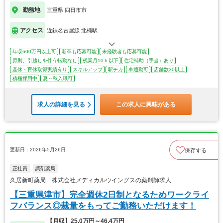
勤務地
三重県 四日市市
アクセス
近鉄名古屋線 北楠駅
年収600万円以上可
新卒も応募可能
未経験者も応募可能
原則、引越しを伴う転勤なし
残業月10ｈ以下
住宅補助（手当）あり
産休・育休取得実績有り
スキルアップ
駅チカ
車通勤可
店舗数30以上
積極採用中
夏～秋入職可
求人の詳細を見る
この求人に興味がある
更新日：2026年5月26日
保存する
正社員
調剤薬局
久居新町薬局 株式会社メディカルウイングスの薬剤師求人
【三重県津市】完全週休2日制となるためワークライ
フバランス◎裁量をもってご勤務いただけます！
【月収】25.0万円～46.4万円