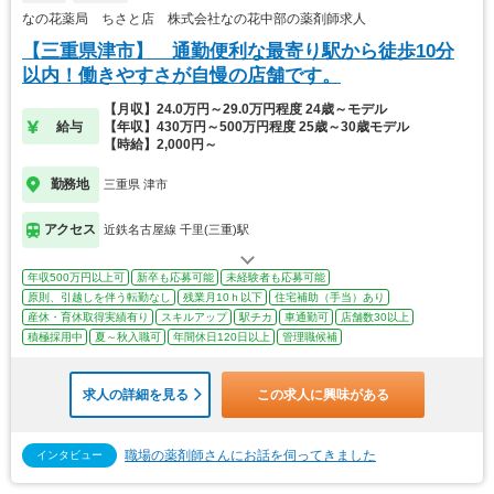
なの花薬局 ちさと店 株式会社なの花中部の薬剤師求人
【三重県津市】 通勤便利な最寄り駅から徒歩10分
以内！働きやすさが自慢の店舗です。
【月収】24.0万円～29.0万円程度 24歳～モデル
給与
【年収】430万円～500万円程度 25歳～30歳モデル
【時給】2,000円～
勤務地
三重県 津市
アクセス
近鉄名古屋線 千里(三重)駅
年収500万円以上可
新卒も応募可能
未経験者も応募可能
原則、引越しを伴う転勤なし
残業月10ｈ以下
住宅補助（手当）あり
産休・育休取得実績有り
スキルアップ
駅チカ
車通勤可
店舗数30以上
積極採用中
夏～秋入職可
年間休日120日以上
管理職候補
求人の詳細を見る
この求人に興味がある
職場の薬剤師さんにお話を伺ってきました
インタビュー