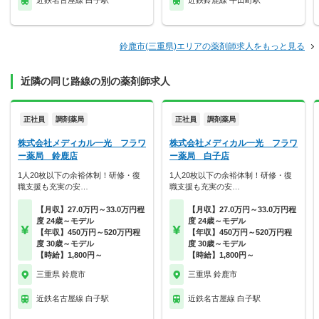
近鉄名古屋線 白子駅
近鉄鈴鹿線 平田町駅
鈴鹿市(三重県)エリアの薬剤師求人をもっと見る
近隣の同じ路線の別の薬剤師求人
正社員
調剤薬局
正社員
調剤薬局
株式会社メディカル一光 フラワ
株式会社メディカル一光 フラワ
ー薬局 鈴鹿店
ー薬局 白子店
1人20枚以下の余裕体制！研修・復
1人20枚以下の余裕体制！研修・復
職支援も充実の安…
職支援も充実の安…
【月収】27.0万円～33.0万円程
【月収】27.0万円～33.0万円程
度 24歳～モデル
度 24歳～モデル
【年収】450万円～520万円程
【年収】450万円～520万円程
度 30歳～モデル
度 30歳～モデル
【時給】1,800円～
【時給】1,800円～
三重県 鈴鹿市
三重県 鈴鹿市
近鉄名古屋線 白子駅
近鉄名古屋線 白子駅