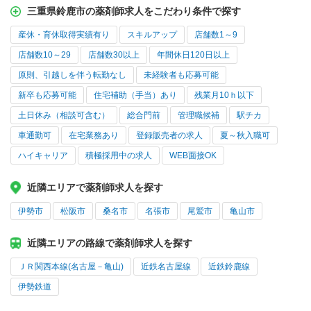
三重県鈴鹿市の薬剤師求人をこだわり条件で探す
産休・育休取得実績有り
スキルアップ
店舗数1～9
店舗数10～29
店舗数30以上
年間休日120日以上
原則、引越しを伴う転勤なし
未経験者も応募可能
新卒も応募可能
住宅補助（手当）あり
残業月10ｈ以下
土日休み（相談可含む）
総合門前
管理職候補
駅チカ
車通勤可
在宅業務あり
登録販売者の求人
夏～秋入職可
ハイキャリア
積極採用中の求人
WEB面接OK
近隣エリアで薬剤師求人を探す
伊勢市
松阪市
桑名市
名張市
尾鷲市
亀山市
近隣エリアの路線で薬剤師求人を探す
ＪＲ関西本線(名古屋－亀山)
近鉄名古屋線
近鉄鈴鹿線
伊勢鉄道