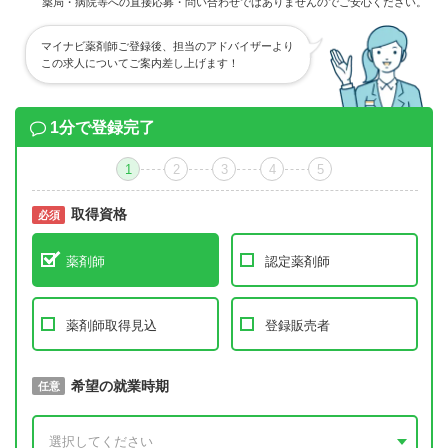
薬局・病院等への直接応募・問い合わせではありませんのでご安心ください。
マイナビ薬剤師ご登録後、担当のアドバイザーより
この求人についてご案内差し上げます！
1分で登録完了
1
2
3
4
5
取得資格
必須
必須
薬剤師
認定薬剤師
薬剤師取得見込
登録販売者
取得予定年
希望の就業時期
必須
任意