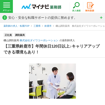
!
安心・安全な転職サポートの提供に努めます。
薬剤師の求人・転職TOP
三重県
鈴鹿市
磯山調剤薬局 株式会社ダイワコーポレーショ
正社員
調剤薬局
磯山調剤薬局
株式会社ダイワコーポレーション
の薬剤師求人
【三重県鈴鹿市】年間休日120日以上♪キャリアアップ
できる環境もあり！