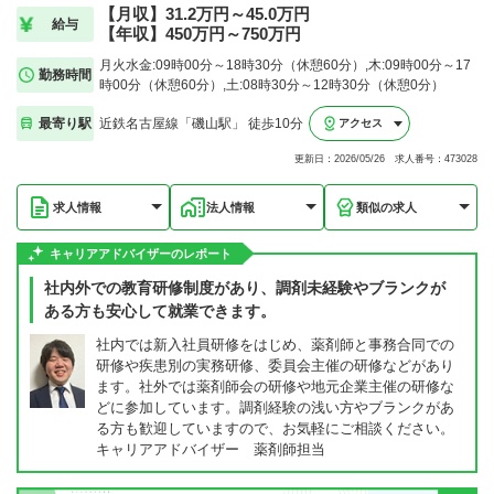
【月収】31.2万円～45.0万円
給与
【年収】450万円～750万円
月火水金:09時00分～18時30分（休憩60分）,木:09時00分～17
勤務時間
時00分（休憩60分）,土:08時30分～12時30分（休憩0分）
最寄り駅
近鉄名古屋線「磯山駅」 徒歩10分
アクセス
更新日：2026/05/26 求人番号：473028
求人情報
法人情報
類似の求人
キャリアアドバイザーのレポート
社内外での教育研修制度があり、調剤未経験やブランクが
ある方も安心して就業できます。
社内では新入社員研修をはじめ、薬剤師と事務合同での
研修や疾患別の実務研修、委員会主催の研修などがあり
ます。社外では薬剤師会の研修や地元企業主催の研修な
どに参加しています。調剤経験の浅い方やブランクがあ
る方も歓迎していますので、お気軽にご相談ください。
キャリアアドバイザー 薬剤師担当