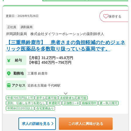
更新日：2026年5月26日
保存する
正社員
調剤薬局
岸岡調剤薬局 株式会社ダイワコーポレーションの薬剤師求人
【三重県鈴鹿市】 患者さまの負担軽減のためジェネ
リック医薬品を多数取り扱っている薬局です。
【月収】31.2万円～45.0万円
給与
【年収】450万円～750万円
勤務地
三重県 鈴鹿市
アクセス
近鉄名古屋線 千代崎駅
年収700万円以上可
新卒も応募可能
未経験者も応募可能
原則、引越しを伴う転勤なし
車通勤可
店舗数1～9
積極採用中
夏～秋入職可
年間休日120日以上
在宅業務あり
求人の詳細を見る
この求人に興味がある