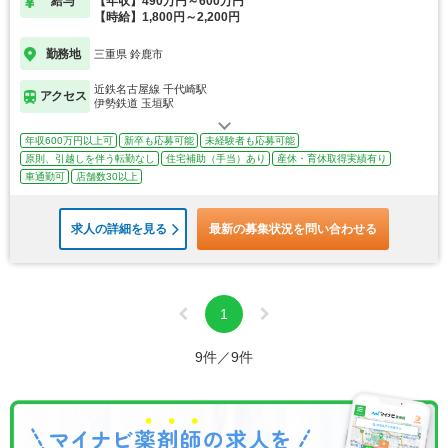
給与
【年収】490万円～600万円
【時給】1,800円～2,200円
勤務地
三重県 鈴鹿市
近鉄名古屋線 千代崎駅
アクセス
伊勢鉄道 玉垣駅
年収600万円以上可
新卒も応募可能
未経験者も応募可能
原則、引越しを伴う転勤なし
住宅補助（手当）あり
産休・育休取得実績有り
車通勤可
店舗数30以上
求人の詳細を見る
最新の募集状況を問い合わせる
1
9件／9件