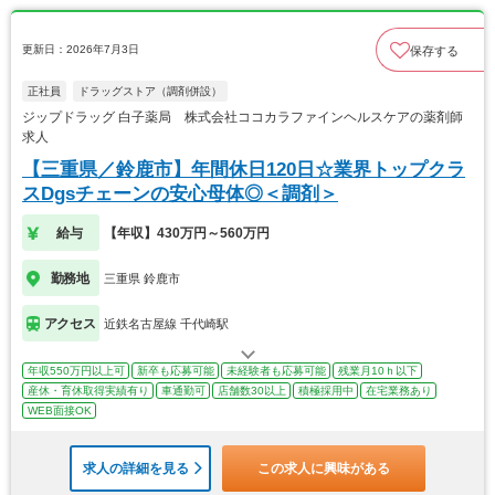
更新日：2026年7月3日
保存する
正社員
ドラッグストア（調剤併設）
ジップドラッグ 白子薬局 株式会社ココカラファインヘルスケアの薬剤師
求人
【三重県／鈴鹿市】年間休日120日☆業界トップクラ
スDgsチェーンの安心母体◎＜調剤＞
給与
【年収】430万円～560万円
勤務地
三重県 鈴鹿市
アクセス
近鉄名古屋線 千代崎駅
年収550万円以上可
新卒も応募可能
未経験者も応募可能
残業月10ｈ以下
産休・育休取得実績有り
車通勤可
店舗数30以上
積極採用中
在宅業務あり
WEB面接OK
求人の詳細を見る
この求人に興味がある