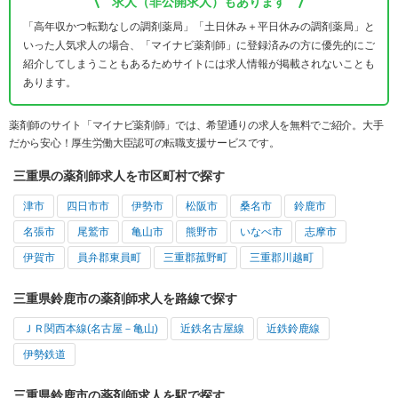
求人（非公開求人）もあります
「高年収かつ転勤なしの調剤薬局」「土日休み＋平日休みの調剤薬局」と
いった人気求人の場合、「マイナビ薬剤師」に登録済みの方に優先的にご
紹介してしまうこともあるためサイトには求人情報が掲載されないことも
あります。
薬剤師のサイト「マイナビ薬剤師」では、希望通りの求人を無料でご紹介。大手
だから安心！厚生労働大臣認可の転職支援サービスです。
三重県の薬剤師求人を市区町村で探す
津市
四日市市
伊勢市
松阪市
桑名市
鈴鹿市
名張市
尾鷲市
亀山市
熊野市
いなべ市
志摩市
伊賀市
員弁郡東員町
三重郡菰野町
三重郡川越町
三重県鈴鹿市の薬剤師求人を路線で探す
ＪＲ関西本線(名古屋－亀山)
近鉄名古屋線
近鉄鈴鹿線
伊勢鉄道
三重県鈴鹿市の薬剤師求人を駅で探す