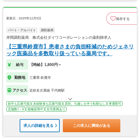
更新日：2025年12月5日
保存する
パート・アルバイト
調剤薬局
岸岡調剤薬局 株式会社ダイワコーポレーションの薬剤師求人
【三重県鈴鹿市】患者さまの負担軽減のためジェネリ
ック医薬品を多数取り扱っている薬局です。
給与
【時給】1,800円～
勤務地
三重県 鈴鹿市
アクセス
近鉄名古屋線 千代崎駅
新卒も応募可能
未経験者も応募可能
原則、引越しを伴う転勤なし
車通勤可
店舗数1～9
積極採用中
在宅業務あり
求人の詳細を見る
この求人に興味がある