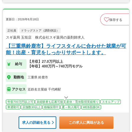
更新日：2026年6月18日
保存する
正社員
ドラッグストア（調剤併設）
スギ薬局 玉垣店 株式会社スギ薬局の薬剤師求人
【三重県鈴鹿市】ライフスタイルに合わせた就業が可
能！出産・育児をしっかりサポートします。
【月収】27.0万円以上
給与
【年収】400万円～740万円モデル
勤務地
三重県 鈴鹿市
アクセス
近鉄名古屋線 千代崎駅
年収700万円以上可
未経験者も応募可能
産休・育休取得実績有り
スキルアップ
車通勤可
店舗数30以上
積極採用中
夏～秋入職可
WEB面接OK
求人の詳細を見る
この求人に興味がある