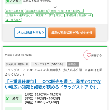
アクセス
近鉄名古屋線 千代崎駅
新卒も応募可能
未経験者も応募可能
原則、引越しを伴う転勤なし
土日休み（相談可含む）
残業月10ｈ以下
駅チカ
車通勤可
店舗数1～9
夏～秋入職可
求人の詳細を見る
最新の募集状況を問い合わせる
更新日：2025年1月28日
保存する
契約社員・嘱託社員
ドラッグストア（OTCのみ）
募集停止
ドラッグストア（OTCのみ）の薬剤師求人（法人名非公開 ※詳細はお問
合せください）
【三重県鈴鹿市】 OTC販売を通じ、薬学だけでな
い幅広い知識と経験が積めるドラッグストアです。
【月収】35.0万円～45.0万円
給与
【年収】490万円～600万円
【時給】1,800円～2,200円