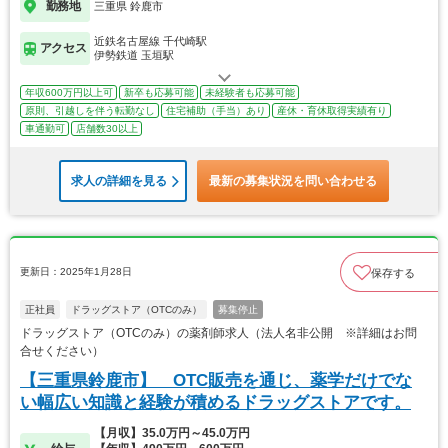
勤務地
三重県 鈴鹿市
近鉄名古屋線 千代崎駅
アクセス
伊勢鉄道 玉垣駅
年収600万円以上可
新卒も応募可能
未経験者も応募可能
原則、引越しを伴う転勤なし
住宅補助（手当）あり
産休・育休取得実績有り
車通勤可
店舗数30以上
求人の詳細を見る
最新の募集状況を問い合わせる
更新日：2025年1月28日
保存する
正社員
ドラッグストア（OTCのみ）
募集停止
ドラッグストア（OTCのみ）の薬剤師求人（法人名非公開 ※詳細はお問
合せください）
【三重県鈴鹿市】 OTC販売を通じ、薬学だけでな
い幅広い知識と経験が積めるドラッグストアです。
【月収】35.0万円～45.0万円