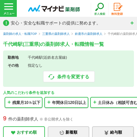
!
安心・安全な転職サポートの提供に努めます。
薬剤師の求人・転職TOP
三重県の薬剤師求人
鈴鹿市の薬剤師求人
千代崎駅の薬剤師求
千代崎駅(三重県)の薬剤師求人・転職情報一覧
勤務地
千代崎駅(近鉄名古屋線)
その他
指定なし
条件を変更する
人気のこだわり条件を追加する
残業月10ｈ以下
年間休日120日以上
土日休み（相談可含
9
件の薬剤師求人
※ 非公開求人を除く
おすすめ順
新着順
給与順