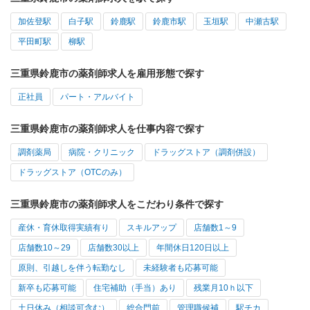
加佐登駅
白子駅
鈴鹿駅
鈴鹿市駅
玉垣駅
中瀬古駅
平田町駅
柳駅
三重県鈴鹿市の薬剤師求人を雇用形態で探す
正社員
パート・アルバイト
三重県鈴鹿市の薬剤師求人を仕事内容で探す
調剤薬局
病院・クリニック
ドラッグストア（調剤併設）
ドラッグストア（OTCのみ）
三重県鈴鹿市の薬剤師求人をこだわり条件で探す
産休・育休取得実績有り
スキルアップ
店舗数1～9
店舗数10～29
店舗数30以上
年間休日120日以上
原則、引越しを伴う転勤なし
未経験者も応募可能
新卒も応募可能
住宅補助（手当）あり
残業月10ｈ以下
土日休み（相談可含む）
総合門前
管理職候補
駅チカ