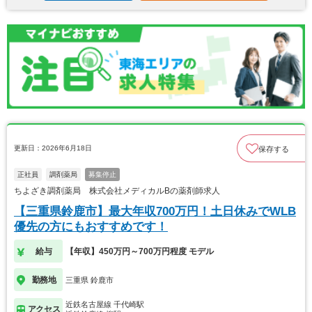
更新日：2026年6月18日
保存する
正社員
調剤薬局
募集停止
ちよざき調剤薬局 株式会社メディカルBの薬剤師求人
【三重県鈴鹿市】最大年収700万円！土日休みでWLB
優先の方にもおすすめです！
給与
【年収】450万円～700万円程度 モデル
勤務地
三重県 鈴鹿市
近鉄名古屋線 千代崎駅
アクセス