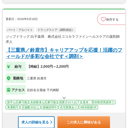
更新日：2026年6月18日
保存する
パート・アルバイト
ドラッグストア（調剤併設）
ジップドラッグ 白子薬局 株式会社ココカラファインヘルスケアの薬剤師
求人
【三重県／鈴鹿市】キャリアアップを応援！活躍のフ
ィールドが多彩な会社です＜調剤＞
給与
【時給】2,000円～2,200円
勤務地
三重県 鈴鹿市
アクセス
近鉄名古屋線 千代崎駅
新卒も応募可能
未経験者も応募可能
残業月10ｈ以下
産休・育休取得実績有り
車通勤可
店舗数30以上
積極採用中
在宅業務あり
WEB面接OK
求人の詳細を見る
この求人に興味がある