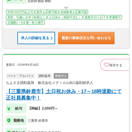
近鉄鈴鹿線 柳駅
年収700万円以上可
新卒も応募可能
未経験者も応募可能
原則、引越しを伴う転勤なし
土日休み（相談可含む）
残業月10ｈ以下
車通勤可
店舗数1～9
夏～秋入職可
求人の詳細を見る
最新の募集状況を問い合わせる
更新日：2026年6月18日
保存する
パート・アルバイト
調剤薬局
募集停止
ちよざき調剤薬局 株式会社メディカルBの薬剤師求人
【三重県鈴鹿市】土日祝お休み・17～18時退勤にて
正社員募集中！
給与
【時給】2,000円～
勤務地
三重県 鈴鹿市