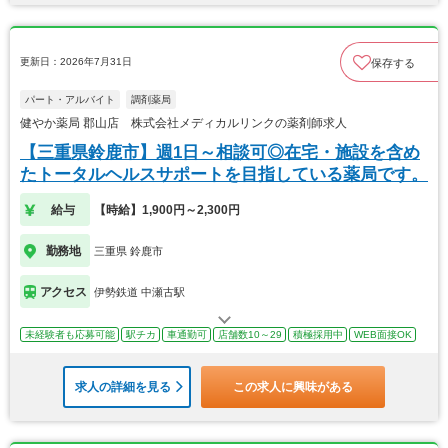
更新日：2026年7月31日
保存する
パート・アルバイト
調剤薬局
健やか薬局 郡山店 株式会社メディカルリンクの薬剤師求人
【三重県鈴鹿市】週1日～相談可◎在宅・施設を含め
たトータルヘルスサポートを目指している薬局です。
給与
【時給】1,900円～2,300円
勤務地
三重県 鈴鹿市
アクセス
伊勢鉄道 中瀬古駅
未経験者も応募可能
駅チカ
車通勤可
店舗数10～29
積極採用中
WEB面接OK
求人の詳細を見る
この求人に興味がある