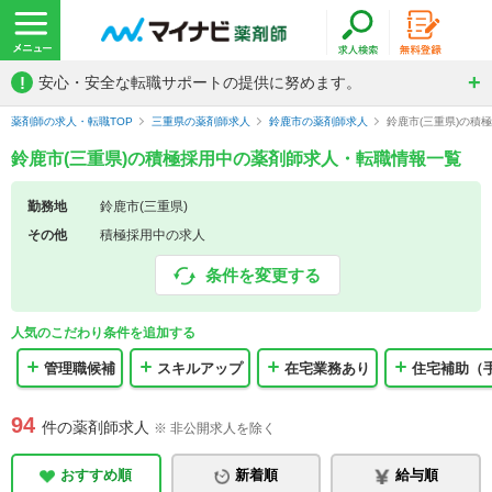
!
安心・安全な転職サポートの提供に努めます。
薬剤師の求人・転職TOP
三重県の薬剤師求人
鈴鹿市の薬剤師求人
鈴鹿市(三重県)の積
鈴鹿市(三重県)の積極採用中の薬剤師求人・転職情報一覧
勤務地
鈴鹿市(三重県)
その他
積極採用中の求人
条件を変更する
人気のこだわり条件を追加する
管理職候補
スキルアップ
在宅業務あり
住宅補助（
94
件の薬剤師求人
※ 非公開求人を除く
おすすめ順
新着順
給与順