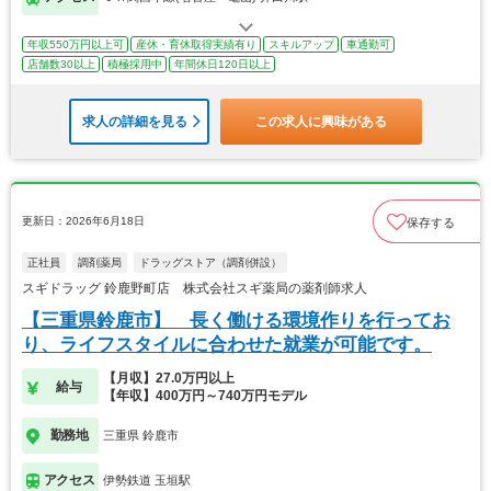
年収550万円以上可
産休・育休取得実績有り
スキルアップ
車通勤可
店舗数30以上
積極採用中
年間休日120日以上
求人の詳細を見る
この求人に興味がある
更新日：2026年6月18日
保存する
正社員
調剤薬局
ドラッグストア（調剤併設）
スギドラッグ 鈴鹿野町店 株式会社スギ薬局の薬剤師求人
【三重県鈴鹿市】 長く働ける環境作りを行ってお
り、ライフスタイルに合わせた就業が可能です。
【月収】27.0万円以上
給与
【年収】400万円～740万円モデル
勤務地
三重県 鈴鹿市
アクセス
伊勢鉄道 玉垣駅