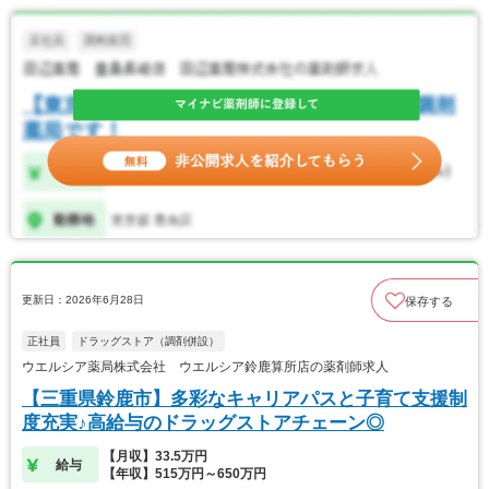
更新日：2026年6月28日
保存する
正社員
ドラッグストア（調剤併設）
ウエルシア薬局株式会社 ウエルシア鈴鹿算所店の薬剤師求人
【三重県鈴鹿市】多彩なキャリアパスと子育て支援制
度充実♪高給与のドラッグストアチェーン◎
【月収】33.5万円
給与
【年収】515万円～650万円