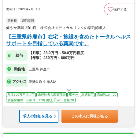
更新日：2026年7月31日
保存する
正社員
調剤薬局
健やか薬局 郡山店 株式会社メディカルリンクの薬剤師求人
【三重県鈴鹿市】在宅・施設を含めたトータルヘルス
サポートを目指している薬局です。
【月収】28.0万円～50.0万円程度
給与
【年収】430万円～600万円
勤務地
三重県 鈴鹿市
アクセス
伊勢鉄道 中瀬古駅
年収600万円以上可
未経験者も応募可能
駅チカ
車通勤可
店舗数10～29
積極採用中
年間休日120日以上
WEB面接OK
求人の詳細を見る
この求人に興味がある