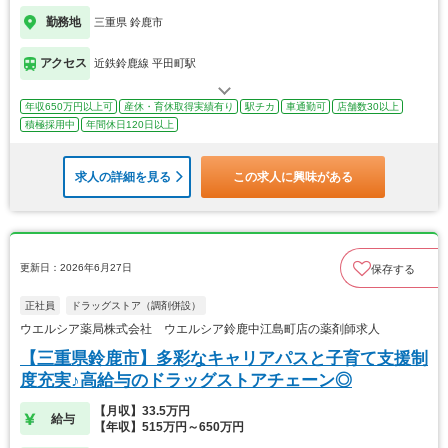
勤務地
三重県 鈴鹿市
アクセス
近鉄鈴鹿線 平田町駅
年収650万円以上可
産休・育休取得実績有り
駅チカ
車通勤可
店舗数30以上
積極採用中
年間休日120日以上
求人の詳細を見る
この求人に興味がある
更新日：2026年6月27日
保存する
正社員
ドラッグストア（調剤併設）
ウエルシア薬局株式会社 ウエルシア鈴鹿中江島町店の薬剤師求人
【三重県鈴鹿市】多彩なキャリアパスと子育て支援制
度充実♪高給与のドラッグストアチェーン◎
【月収】33.5万円
給与
【年収】515万円～650万円