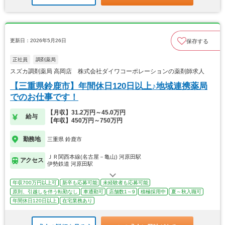
更新日：2026年5月26日
保存する
正社員
調剤薬局
スズカ調剤薬局 高岡店 株式会社ダイワコーポレーションの薬剤師求人
【三重県鈴鹿市】年間休日120日以上♪地域連携薬局
でのお仕事です！
【月収】31.2万円～45.0万円
給与
【年収】450万円～750万円
勤務地
三重県 鈴鹿市
ＪＲ関西本線(名古屋－亀山) 河原田駅
アクセス
伊勢鉄道 河原田駅
年収700万円以上可
新卒も応募可能
未経験者も応募可能
原則、引越しを伴う転勤なし
車通勤可
店舗数1～9
積極採用中
夏～秋入職可
年間休日120日以上
在宅業務あり