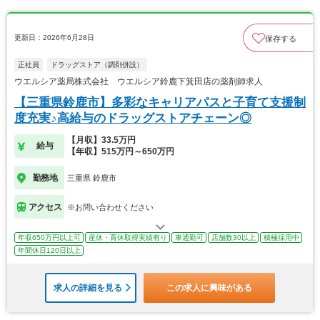
更新日：2026年6月28日
保存する
正社員
ドラッグストア（調剤併設）
ウエルシア薬局株式会社 ウエルシア鈴鹿下箕田店の薬剤師求人
【三重県鈴鹿市】多彩なキャリアパスと子育て支援制
度充実♪高給与のドラッグストアチェーン◎
【月収】33.5万円
給与
【年収】515万円～650万円
勤務地
三重県 鈴鹿市
アクセス
※お問い合わせください
年収650万円以上可
産休・育休取得実績有り
車通勤可
店舗数30以上
積極採用中
年間休日120日以上
求人の詳細を見る
この求人に興味がある