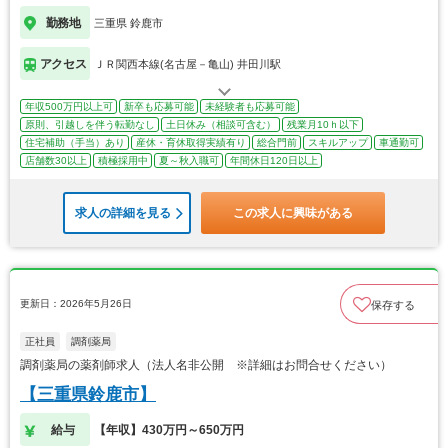
勤務地
三重県 鈴鹿市
アクセス
ＪＲ関西本線(名古屋－亀山) 井田川駅
年収500万円以上可
新卒も応募可能
未経験者も応募可能
原則、引越しを伴う転勤なし
土日休み（相談可含む）
残業月10ｈ以下
住宅補助（手当）あり
産休・育休取得実績有り
総合門前
スキルアップ
車通勤可
店舗数30以上
積極採用中
夏～秋入職可
年間休日120日以上
求人の詳細を見る
この求人に興味がある
更新日：2026年5月26日
保存する
正社員
調剤薬局
調剤薬局の薬剤師求人（法人名非公開 ※詳細はお問合せください）
【三重県鈴鹿市】
給与
【年収】430万円～650万円