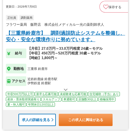
更新日：2026年7月8日
保存する
正社員
調剤薬局
フラワー薬局 飯野店 株式会社メディカル一光の薬剤師求人
【三重県鈴鹿市】 調剤過誤防止システムを整備し、
安心・安全な環境作りに努めています。
【月収】27.0万円～33.0万円程度 24歳～モデル
給与
【年収】450万円～520万円程度 30歳～モデル
【時給】1,800円～
勤務地
三重県 鈴鹿市
近鉄鈴鹿線 鈴鹿市駅
アクセス
伊勢鉄道 鈴鹿駅
年収500万円以上可
新卒も応募可能
未経験者も応募可能
住宅補助（手当）あり
産休・育休取得実績有り
スキルアップ
車通勤可
店舗数30以上
積極採用中
夏～秋入職可
年間休日120日以上
求人の詳細を見る
この求人に興味がある