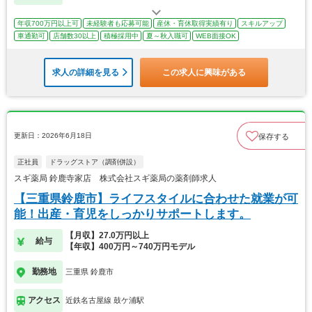
年収700万円以上可
未経験者も応募可能
産休・育休取得実績有り
スキルアップ
車通勤可
店舗数30以上
積極採用中
夏～秋入職可
WEB面接OK
求人の詳細を見る
この求人に興味がある
更新日：2026年6月18日
保存する
正社員
ドラッグストア（調剤併設）
スギ薬局 鈴鹿寺家店 株式会社スギ薬局の薬剤師求人
【三重県鈴鹿市】ライフスタイルに合わせた就業が可
能！出産・育児をしっかりサポートします。
【月収】27.0万円以上
給与
【年収】400万円～740万円モデル
勤務地
三重県 鈴鹿市
アクセス
近鉄名古屋線 鼓ケ浦駅