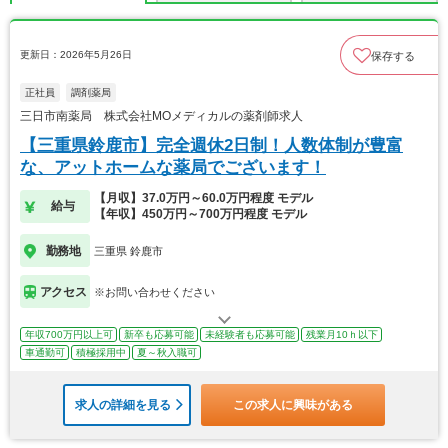
更新日：2026年5月26日
保存する
正社員
調剤薬局
三日市南薬局 株式会社MOメディカルの薬剤師求人
【三重県鈴鹿市】完全週休2日制！人数体制が豊富
な、アットホームな薬局でございます！
【月収】37.0万円～60.0万円程度 モデル
給与
【年収】450万円～700万円程度 モデル
勤務地
三重県 鈴鹿市
アクセス
※お問い合わせください
年収700万円以上可
新卒も応募可能
未経験者も応募可能
残業月10ｈ以下
車通勤可
積極採用中
夏～秋入職可
求人の詳細を見る
この求人に興味がある