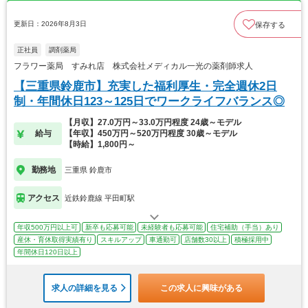
更新日：2026年8月3日
保存する
正社員
調剤薬局
フラワー薬局 すみれ店 株式会社メディカル一光の薬剤師求人
【三重県鈴鹿市】充実した福利厚生・完全週休2日
制・年間休日123～125日でワークライフバランス◎
【月収】27.0万円～33.0万円程度 24歳～モデル
給与
【年収】450万円～520万円程度 30歳～モデル
【時給】1,800円～
勤務地
三重県 鈴鹿市
アクセス
近鉄鈴鹿線 平田町駅
年収500万円以上可
新卒も応募可能
未経験者も応募可能
住宅補助（手当）あり
産休・育休取得実績有り
スキルアップ
車通勤可
店舗数30以上
積極採用中
年間休日120日以上
求人の詳細を見る
この求人に興味がある