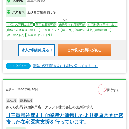
勤務地
三重県 鈴鹿市
アクセス
近鉄名古屋線 白子駅
年収700万円以上可
新卒も応募可能
未経験者も応募可能
住宅補助（手当）あり
産休・育休取得実績有り
スキルアップ
駅チカ
店舗数30以上
積極採用中
夏～秋入職可
年間休日120日以上
求人の詳細を見る
この求人に興味がある
職場の薬剤師さんにお話を伺ってきました
インタビュー
更新日：2026年6月19日
保存する
正社員
調剤薬局
さくら薬局 鈴鹿神戸店 クラフト株式会社の薬剤師求人
【三重県鈴鹿市】他業種と連携したより患者さまに密
接した在宅医療支援を行っています。