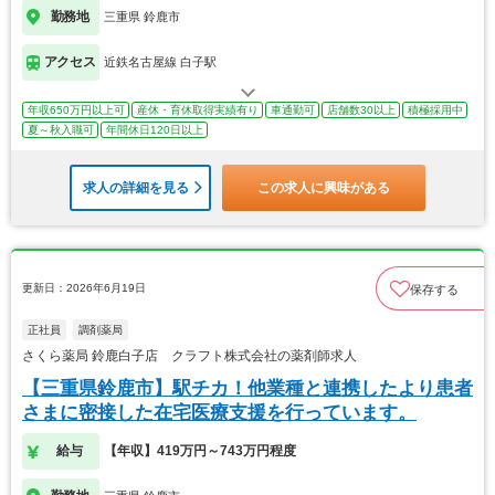
勤務地
三重県 鈴鹿市
アクセス
近鉄名古屋線 白子駅
年収650万円以上可
産休・育休取得実績有り
車通勤可
店舗数30以上
積極採用中
夏～秋入職可
年間休日120日以上
求人の詳細を見る
この求人に興味がある
更新日：2026年6月19日
保存する
正社員
調剤薬局
さくら薬局 鈴鹿白子店 クラフト株式会社の薬剤師求人
【三重県鈴鹿市】駅チカ！他業種と連携したより患者
さまに密接した在宅医療支援を行っています。
給与
【年収】419万円～743万円程度