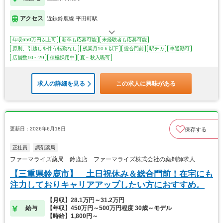
アクセス
近鉄鈴鹿線 平田町駅
年収650万円以上可
新卒も応募可能
未経験者も応募可能
原則、引越しを伴う転勤なし
残業月10ｈ以下
総合門前
駅チカ
車通勤可
店舗数10～29
積極採用中
夏～秋入職可
求人の詳細を見る
この求人に興味がある
更新日：2026年6月18日
保存する
正社員
調剤薬局
ファーマライズ薬局 鈴鹿店 ファーマライズ株式会社の薬剤師求人
【三重県鈴鹿市】 土日祝休み＆総合門前！在宅にも
注力しておりキャリアアップしたい方におすすめ。
【月収】28.1万円～31.2万円
給与
【年収】450万円～500万円程度 30歳～モデル
【時給】1,800円～