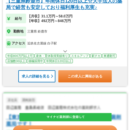
【三重県鈴鹿市】年間休日120日以上☆大手法人の薬
局で経営も安定しており福利厚生も充実♪
【月収】31.1万円～58.0万円
給与
【年収】492万円～846万円
勤務地
三重県 鈴鹿市
アクセス
近鉄名古屋線 白子駅
年収800万円以上可
産休・育休取得実績有り
スキルアップ
駅チカ
車通勤可
店舗数30以上
積極採用中
年間休日120日以上
求人の詳細を見る
この求人に興味がある