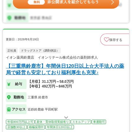
更新日：2026年6月19日
保存する
正社員
ドラッグストア（調剤併設）
イオン薬局鈴鹿店 イオンリテール株式会社の薬剤師求人
【三重県鈴鹿市】年間休日120日以上☆大手法人の薬
局で経営も安定しており福利厚生も充実♪
【月収】31.1万円～58.0万円
給与
【年収】492万円～846万円
勤務地
三重県 鈴鹿市
アクセス
近鉄鈴鹿線 平田町駅
年収800万円以上可
産休・育休取得実績有り
スキルアップ
車通勤可
店舗数30以上
積極採用中
年間休日120日以上