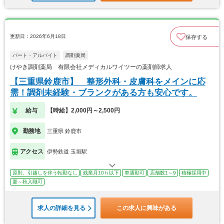
更新日：2026年6月18日
保存する
パート・アルバイト
調剤薬局
けやき調剤薬局 有限会社メディカルワイツーの薬剤師求人
【三重県鈴鹿市】 整形外科・皮膚科をメインに応
需！調剤未経験・ブランクがある方も安心です。
給与
【時給】2,000円～2,500円
勤務地
三重県 鈴鹿市
アクセス
伊勢鉄道 玉垣駅
原則、引越しを伴う転勤なし
残業月10ｈ以下
車通勤可
店舗数1～9
積極採用中
夏～秋入職可
求人の詳細を見る
この求人に興味がある