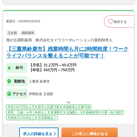
更新日：2026年5月26日
保存する
正社員
調剤薬局
旭が丘調剤薬局 株式会社ダイワコーポレーションの薬剤師求人
【三重県鈴鹿市】残業時間も月に2時間程度！ワーク
ライフバランスを整えることが可能です！
【月収】31.2万円～45.0万円
給与
【年収】450万円～750万円
勤務地
三重県 鈴鹿市
アクセス
伊勢鉄道 玉垣駅
年収700万円以上可
新卒も応募可能
未経験者も応募可能
原則、引越しを伴う転勤なし
車通勤可
店舗数1～9
積極採用中
夏～秋入職可
年間休日120日以上
在宅業務あり
求人の詳細を見る
この求人に興味がある