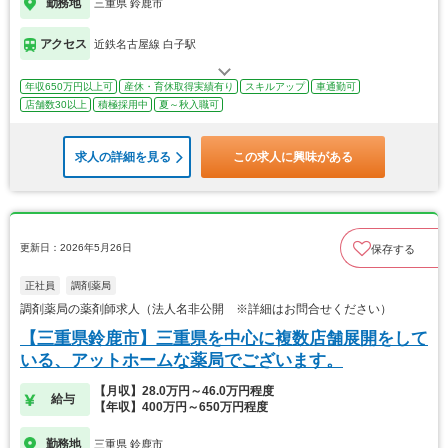
勤務地
三重県 鈴鹿市
アクセス
近鉄名古屋線 白子駅
年収650万円以上可
産休・育休取得実績有り
スキルアップ
車通勤可
店舗数30以上
積極採用中
夏～秋入職可
求人の詳細を見る
この求人に興味がある
更新日：2026年5月26日
保存する
正社員
調剤薬局
調剤薬局の薬剤師求人（法人名非公開 ※詳細はお問合せください）
【三重県鈴鹿市】三重県を中心に複数店舗展開をして
いる、アットホームな薬局でございます。
【月収】28.0万円～46.0万円程度
給与
【年収】400万円～650万円程度
勤務地
三重県 鈴鹿市