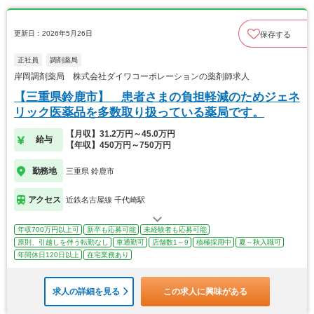
更新日：2026年5月26日
保存する
正社員
調剤薬局
岸岡調剤薬局 株式会社ダイワコーポレーションの薬剤師求人
【三重県鈴鹿市】 患者さまの負担軽減のためジェネ
リック医薬品を多数取り扱っている薬局です。
【月収】31.2万円～45.0万円
給与
【年収】450万円～750万円
勤務地
三重県 鈴鹿市
アクセス
近鉄名古屋線 千代崎駅
年収700万円以上可
新卒も応募可能
未経験者も応募可能
原則、引越しを伴う転勤なし
車通勤可
店舗数1～9
積極採用中
夏～秋入職可
年間休日120日以上
在宅業務あり
求人の詳細を見る
この求人に興味がある