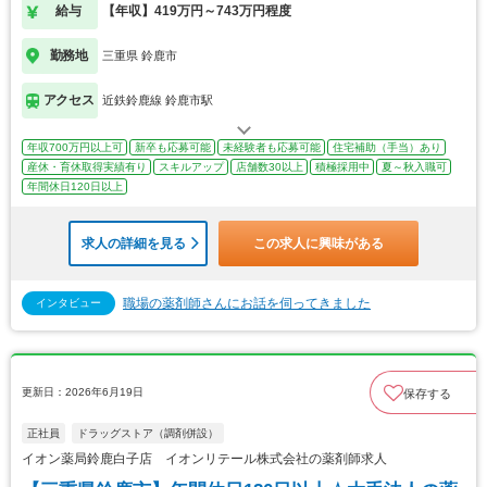
給与
【年収】419万円～743万円程度
勤務地
三重県 鈴鹿市
アクセス
近鉄鈴鹿線 鈴鹿市駅
年収700万円以上可
新卒も応募可能
未経験者も応募可能
住宅補助（手当）あり
産休・育休取得実績有り
スキルアップ
店舗数30以上
積極採用中
夏～秋入職可
年間休日120日以上
求人の詳細を見る
この求人に興味がある
職場の薬剤師さんにお話を伺ってきました
インタビュー
更新日：2026年6月19日
保存する
正社員
ドラッグストア（調剤併設）
イオン薬局鈴鹿白子店 イオンリテール株式会社の薬剤師求人