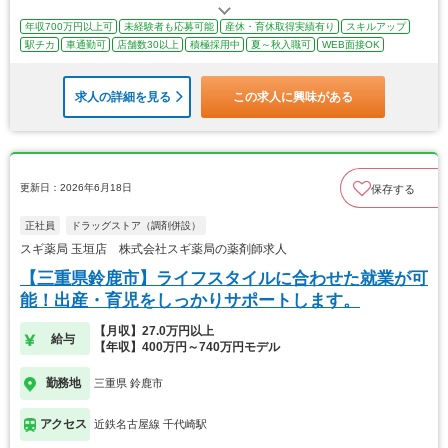
年収700万円以上可
未経験者も応募可能
産休・育休取得実績有り
スキルアップ
駅チカ
車通勤可
店舗数30以上
積極採用中
夏～秋入職可
WEB面接OK
求人の詳細を見る
この求人に興味がある
更新日：2026年6月18日
保存する
正社員
ドラッグストア（調剤併設）
スギ薬局 玉垣店 株式会社スギ薬局の薬剤師求人
【三重県鈴鹿市】ライフスタイルに合わせた就業が可
能！出産・育児をしっかりサポートします。
【月収】27.0万円以上
給与
【年収】400万円～740万円モデル
勤務地
三重県 鈴鹿市
アクセス
近鉄名古屋線 千代崎駅