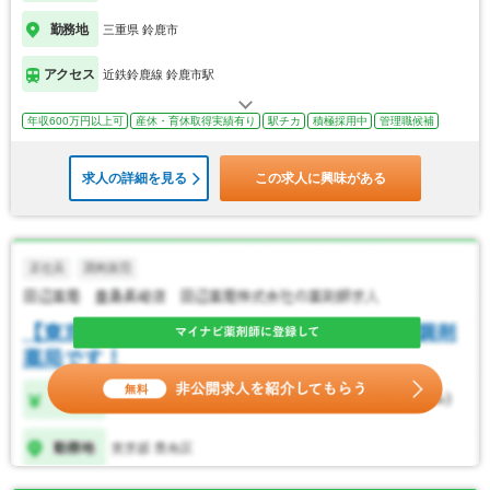
勤務地
三重県 鈴鹿市
アクセス
近鉄鈴鹿線 鈴鹿市駅
年収600万円以上可
産休・育休取得実績有り
駅チカ
積極採用中
管理職候補
求人の詳細を見る
この求人に興味がある