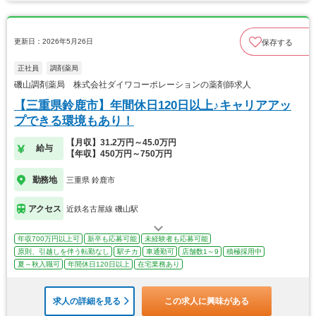
更新日：2026年5月26日
保存する
正社員
調剤薬局
磯山調剤薬局 株式会社ダイワコーポレーションの薬剤師求人
【三重県鈴鹿市】年間休日120日以上♪キャリアアッ
プできる環境もあり！
【月収】31.2万円～45.0万円
給与
【年収】450万円～750万円
勤務地
三重県 鈴鹿市
アクセス
近鉄名古屋線 磯山駅
年収700万円以上可
新卒も応募可能
未経験者も応募可能
原則、引越しを伴う転勤なし
駅チカ
車通勤可
店舗数1～9
積極採用中
夏～秋入職可
年間休日120日以上
在宅業務あり
求人の詳細を見る
この求人に興味がある