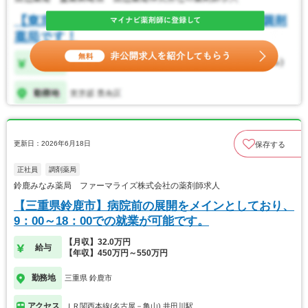
更新日：2026年6月18日
保存する
正社員
調剤薬局
鈴鹿みなみ薬局 ファーマライズ株式会社の薬剤師求人
【三重県鈴鹿市】病院前の展開をメインとしており、
9：00～18：00での就業が可能です。
【月収】32.0万円
給与
【年収】450万円～550万円
勤務地
三重県 鈴鹿市
アクセス
ＪＲ関西本線(名古屋－亀山) 井田川駅