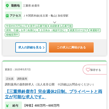
勤務地
三重県 鈴鹿市
アクセス
ＪＲ関西本線(名古屋－亀山) 加佐登駅
年収650万円以上可
新卒も応募可能
未経験者も応募可能
原則、引越しを伴う転勤なし
土日休み（相談可含む）
残業月10ｈ以下
車通勤可
積極採用中
求人の詳細を見る
この求人に興味がある
更新日：2025年5月7日
保存する
正社員
調剤薬局
調剤薬局の薬剤師求人（法人名非公開 ※詳細はお問合せください）
【三重県鈴鹿市】完全週休2日制。プライベートと両
立が可能な求人です。
給与
【年収】400万円～600万円