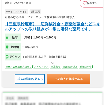
更新日：2026年6月18日
保存する
パート・アルバイト
調剤薬局
鈴鹿みなみ薬局 ファーマライズ株式会社の薬剤師求人
【三重県鈴鹿市】 症例検討会・新薬勉強会などスキ
ルアップへの取り組みが非常に活発な薬局です。
給与
【時給】1,900円～2,400円
勤務地
三重県 鈴鹿市
アクセス
ＪＲ関西本線(名古屋－亀山) 井田川駅
産休・育休取得実績有り
スキルアップ
車通勤可
店舗数30以上
積極採用中
求人の詳細を見る
この求人に興味がある