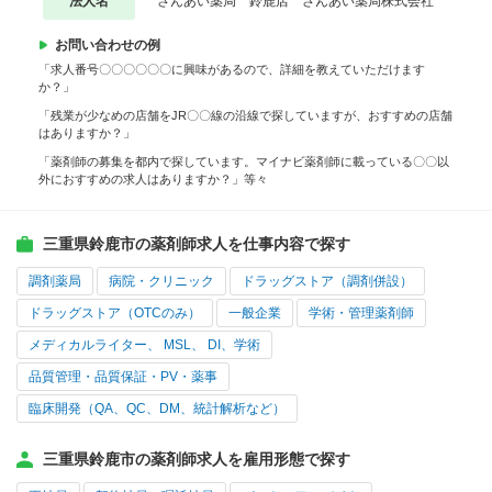
法人名
さんあい薬局 鈴鹿店 さんあい薬局株式会社
お問い合わせの例
「求人番号〇〇〇〇〇〇に興味があるので、詳細を教えていただけます
か？」
「残業が少なめの店舗をJR〇〇線の沿線で探していますが、おすすめの店舗
はありますか？」
「薬剤師の募集を都内で探しています。マイナビ薬剤師に載っている〇〇以
外におすすめの求人はありますか？」等々
三重県鈴鹿市の薬剤師求人を仕事内容で探す
調剤薬局
病院・クリニック
ドラッグストア（調剤併設）
ドラッグストア（OTCのみ）
一般企業
学術・管理薬剤師
メディカルライター、 MSL、 DI、学術
品質管理・品質保証・PV・薬事
臨床開発（QA、QC、DM、統計解析など）
三重県鈴鹿市の薬剤師求人を雇用形態で探す