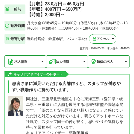
【月収】28.0万円～46.0万円
【年収】400万円～650万円
給与
【時給】2,000円～
月火水金:08時45分～19時00分（休憩60分）,木:08時45分～13
勤務時間
時00分（休憩0分）,土:08時45分～18時00分（休憩60分）
最寄り駅
近鉄鈴鹿線「鈴鹿市駅」 バス・車4分
アクセス
更新日：2026/05/26 求人番号：494803
求人情報
法人情報
類似の求人
キャリアアドバイザーのレポート
患者さまに満足いただける店舗作りと、スタッフが働きや
すい職場作りに努めています。
同社は、三重県北勢地区を中心に東海三県（愛知県・岐
阜県・三重県）に店舗を展開する地域密着型の調剤薬局
です。「薬のことなら医師より頼りになる」と感じてい
ただける対応を心がけています。明るくアットホームな
社風で、スタッフ同士の仲が良く、思いやりの気持ちを
持って業務を行っています。
キャリアアドバイザー 薬剤師担当