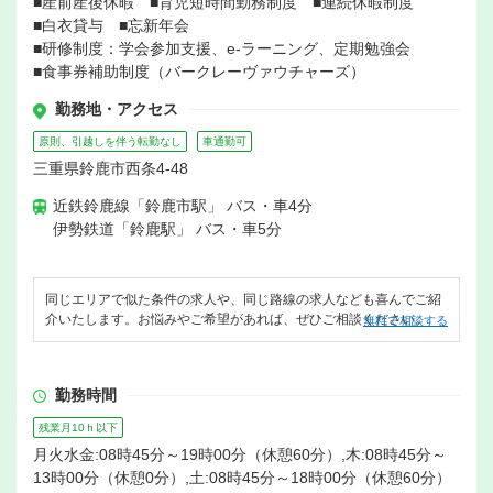
■産前産後休暇 ■育児短時間勤務制度 ■連続休暇制度
■白衣貸与 ■忘新年会
■研修制度：学会参加支援、e-ラーニング、定期勉強会
■食事券補助制度（バークレーヴァウチャーズ）
勤務地・アクセス
原則、引越しを伴う転勤なし
車通勤可
三重県鈴鹿市西条4-48
近鉄鈴鹿線「鈴鹿市駅」 バス・車4分
伊勢鉄道「鈴鹿駅」 バス・車5分
同じエリアで似た条件の求人や、同じ路線の求人なども喜んでご紹
介いたします。お悩みやご希望があれば、ぜひご相談ください。
無料で相談する
勤務時間
残業月10ｈ以下
月火水金:08時45分～19時00分（休憩60分）,木:08時45分～
13時00分（休憩0分）,土:08時45分～18時00分（休憩60分）