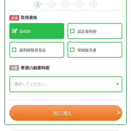
1
2
3
4
5
取得資格
必須
必須
薬剤師
認定薬剤師
薬剤師取得見込
登録販売者
取得予定年
希望の就業時期
必須
任意
年 3月
次に進む