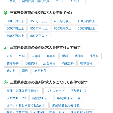
正社員
契約社員・嘱託社員
パート・アルバイト
三重県鈴鹿市の薬剤師求人を年収で探す
300万円以上
350万円以上
400万円以上
450万円以上
500万円以上
550万円以上
600万円以上
650万円以上
700万円以上
800万円以上
三重県鈴鹿市の薬剤師求人を処方科目で探す
内科
外科
皮膚科
耳鼻科
眼科
精神科
小児科
整形外科
心療内科
総合科目
消化器科
循環器科
婦人科
歯科
泌尿器科
三重県鈴鹿市の薬剤師求人をこだわり条件で探す
産休・育休取得実績有り
スキルアップ
店舗数1～9
店舗数10～29
店舗数30以上
年間休日120日以上
原則、引越しを伴う転勤なし
未経験者も応募可能
新卒も応募可能
住宅補助（手当）あり
残業月10ｈ以下