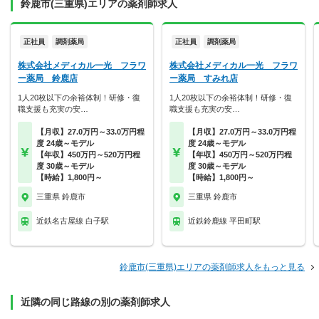
鈴鹿市(三重県)エリアの薬剤師求人
正社員
調剤薬局
正社員
調剤薬局
株式会社メディカル一光 フラワ
株式会社メディカル一光 フラワ
ー薬局 鈴鹿店
ー薬局 すみれ店
1人20枚以下の余裕体制！研修・復
1人20枚以下の余裕体制！研修・復
職支援も充実の安…
職支援も充実の安…
【月収】27.0万円～33.0万円程
【月収】27.0万円～33.0万円程
度 24歳～モデル
度 24歳～モデル
【年収】450万円～520万円程
【年収】450万円～520万円程
度 30歳～モデル
度 30歳～モデル
【時給】1,800円～
【時給】1,800円～
三重県 鈴鹿市
三重県 鈴鹿市
近鉄名古屋線 白子駅
近鉄鈴鹿線 平田町駅
鈴鹿市(三重県)エリアの薬剤師求人をもっと見る
近隣の同じ路線の別の薬剤師求人