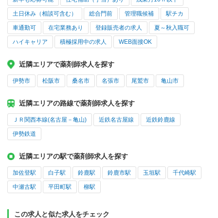
土日休み（相談可含む）
総合門前
管理職候補
駅チカ
車通勤可
在宅業務あり
登録販売者の求人
夏～秋入職可
ハイキャリア
積極採用中の求人
WEB面接OK
近隣エリアで薬剤師求人を探す
伊勢市
松阪市
桑名市
名張市
尾鷲市
亀山市
近隣エリアの路線で薬剤師求人を探す
ＪＲ関西本線(名古屋－亀山)
近鉄名古屋線
近鉄鈴鹿線
伊勢鉄道
近隣エリアの駅で薬剤師求人を探す
加佐登駅
白子駅
鈴鹿駅
鈴鹿市駅
玉垣駅
千代崎駅
中瀬古駅
平田町駅
柳駅
この求人と似た求人をチェック