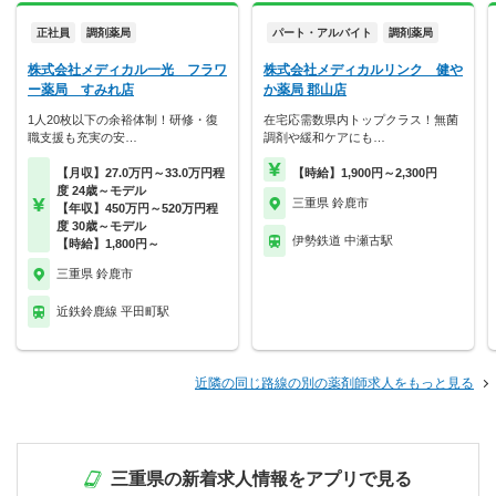
正社員
調剤薬局
パート・アルバイト
調剤薬局
株式会社メディカル一光 フラワ
株式会社メディカルリンク 健や
ー薬局 すみれ店
か薬局 郡山店
1人20枚以下の余裕体制！研修・復
在宅応需数県内トップクラス！無菌
職支援も充実の安…
調剤や緩和ケアにも…
【月収】27.0万円～33.0万円程
【時給】1,900円～2,300円
度 24歳～モデル
三重県 鈴鹿市
【年収】450万円～520万円程
度 30歳～モデル
伊勢鉄道 中瀬古駅
【時給】1,800円～
三重県 鈴鹿市
近鉄鈴鹿線 平田町駅
近隣の同じ路線の別の薬剤師求人をもっと見る
三重県の新着求人情報をアプリで見る