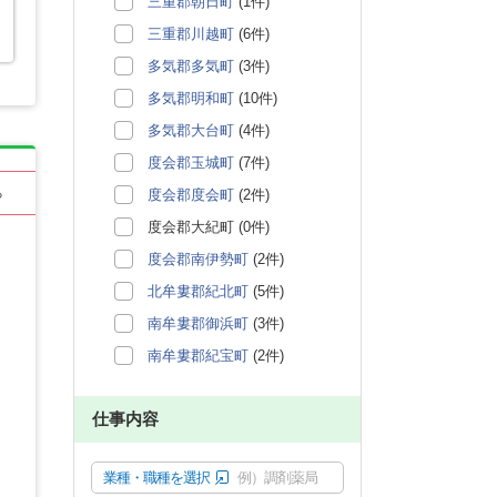
三重郡朝日町
(1件)
三重郡川越町
(6件)
多気郡多気町
(3件)
多気郡明和町
(10件)
多気郡大台町
(4件)
度会郡玉城町
(7件)
度会郡度会町
(2件)
る
度会郡大紀町 (0件)
度会郡南伊勢町
(2件)
北牟婁郡紀北町
(5件)
南牟婁郡御浜町
(3件)
南牟婁郡紀宝町
(2件)
仕事内容
業種・職種を選択
例）調剤薬局