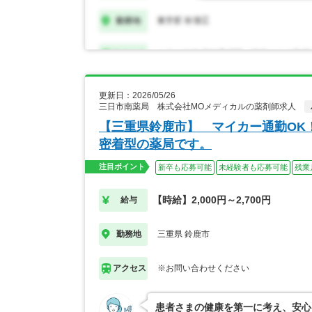
更新日：2026/05/26
三日市南薬局 株式会社MOメディカルの薬剤師求人
【三重県鈴鹿市】 マイカー通勤OK
密着型の薬局です。
注目ポイント
新卒も応募可能
未経験者も応募可能
残業
【時給】2,000円～2,700円
給与
三重県 鈴鹿市
勤務地
※お問い合わせください
アクセス
患者さまの健康を第一に考え、安心