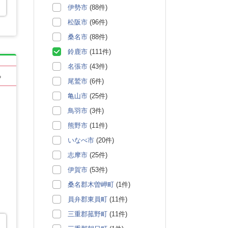
伊勢市
(88件)
松阪市
(96件)
桑名市
(88件)
鈴鹿市
(111件)
名張市
(43件)
る
尾鷲市
(6件)
亀山市
(25件)
鳥羽市
(3件)
熊野市
(11件)
いなべ市
(20件)
志摩市
(25件)
伊賀市
(53件)
桑名郡木曽岬町
(1件)
員弁郡東員町
(11件)
三重郡菰野町
(11件)