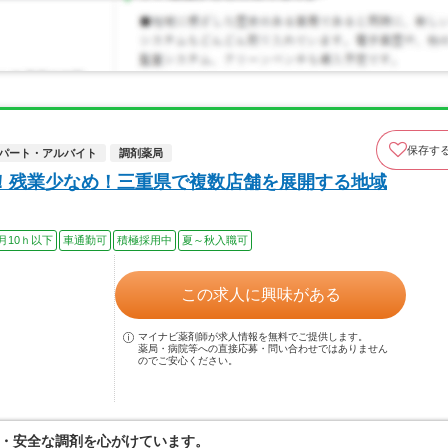
保存す
パート・アルバイト
調剤薬局
！残業少なめ！三重県で複数店舗を展開する地域
月10ｈ以下
車通勤可
積極採用中
夏～秋入職可
この求人に興味がある
マイナビ薬剤師が求人情報を無料でご提供します。
薬局・病院等への直接応募・問い合わせではありません
のでご安心ください。
・安全な調剤を心がけています。