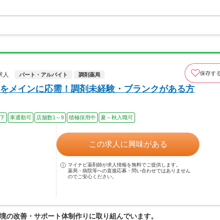
保存す
求人
パート・アルバイト
調剤薬局
をメインに応需！調剤未経験・ブランクがある方
以下
車通勤可
店舗数1～9
積極採用中
夏～秋入職可
この求人に興味がある
マイナビ薬剤師が求人情報を無料でご提供します。
薬局・病院等への直接応募・問い合わせではありません
のでご安心ください。
境の改善・サポート体制作りに取り組んでいます。