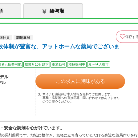
順
給与順
保存す
正社員
調剤薬局
数体制が豊富な、アットホームな薬局でございま
験者も応募可能
残業月10ｈ以下
車通勤可
積極採用中
夏～秋入職可
モデル
この求人に興味がある
デル
マイナビ薬剤師が求人情報を無料でご提供します。
薬局・病院等への直接応募・問い合わせではありません
のでご安心ください。
・安全な調剤を心がけています。
型の調剤薬局です。地域に根付き、気軽に立ち寄っていただける身近な薬局作りを行