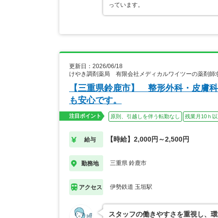
っています。
更新日：2026/06/18
けやき調剤薬局 有限会社メディカルワイツーの薬剤師
【三重県鈴鹿市】 整形外科・皮膚科
も安心です。
注目ポイント
原則、引越しを伴う転勤なし
残業月10ｈ
【時給】2,000円～2,500円
給与
三重県 鈴鹿市
勤務地
伊勢鉄道 玉垣駅
アクセス
スタッフの働きやすさを重視し、環