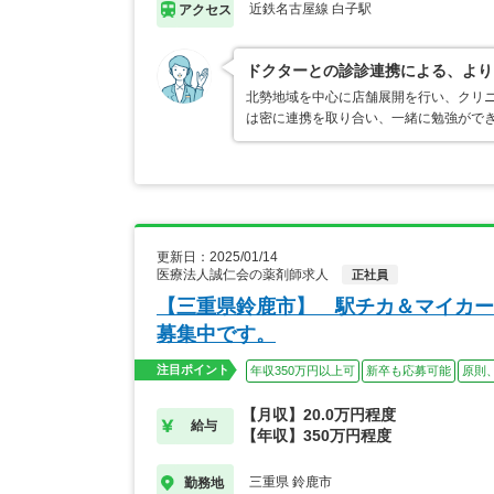
近鉄名古屋線 白子駅
アクセス
ドクターとの診診連携による、より
北勢地域を中心に店舗展開を行い、クリ
は密に連携を取り合い、一緒に勉強がで
更新日：2025/01/14
医療法人誠仁会の薬剤師求人
正社員
【三重県鈴鹿市】 駅チカ＆マイカー
募集中です。
注目ポイント
年収350万円以上可
新卒も応募可能
原則
【月収】20.0万円程度
給与
【年収】350万円程度
三重県 鈴鹿市
勤務地