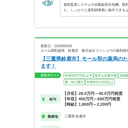
散剤監査システムや自動錠剤分包機、散
た、しっかりと薬剤師業務に集中できる
更新日：2026/05/26
エール調剤薬局 鈴鹿店 株式会社フジショウの薬剤師
【三重県鈴鹿市】モール型の薬局のた
ます！
注目ポイント
年収650万円以上可
新卒も応募可能
未経
夏～秋入職可
年間休日120日以上
【月収】28.0万円～40.0万円程度
【年収】450万円～650万円程度
給与
【時給】1,800円～2,200円
三重県 鈴鹿市
勤務地