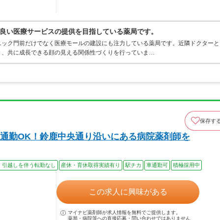
良い医療サービスの提供を目指している薬局です。
ニック門前だけでなく医療モールの建設にも注力している薬局です。近隣ドクターと
き、共に成長できる顔の見える関係性づくりを行っていま…
保存す
通勤OK！鈴鹿中央通り沿いにある病院薬剤師を
、引越しを伴う転勤なし
産休・育休取得実績有り
駅チカ
車通勤可
積極採用中
この求人に興味がある
マイナビ薬剤師が求人情報を無料でご提供します。
薬局・病院等への直接応募・問い合わせではありません