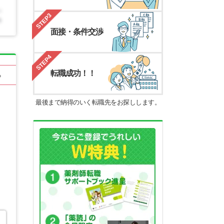
STEP3
面接・条件交渉
STEP4
転職成功！！
る
最後まで納得のいく転職先をお探しします。