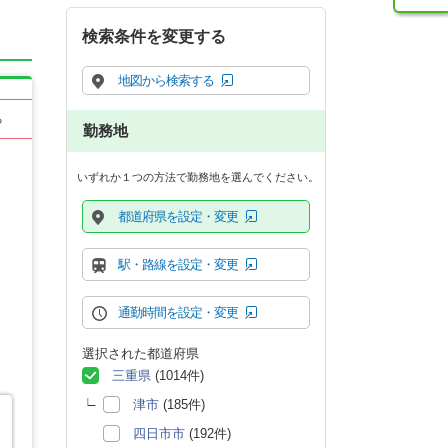
検索条件を変更する
地図から検索する
る
勤務地
いずれか１つの方法で勤務地を選んでください。
都道府県を設定・変更
駅・路線を設定・変更
通勤時間を設定・変更
選択された都道府県
三重県
(1014件)
津市
(185件)
四日市市
(192件)