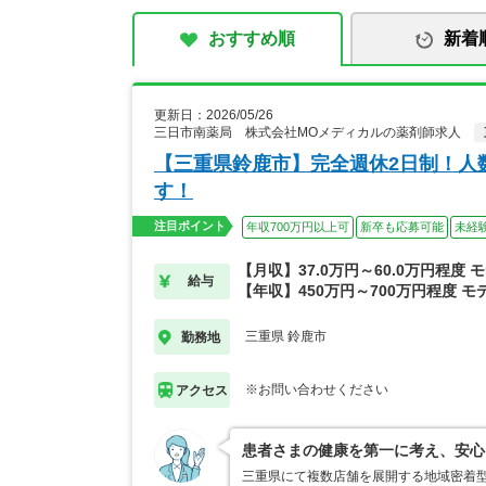
おすすめ順
新着
更新日：2026/05/26
三日市南薬局 株式会社MOメディカルの薬剤師求人
【三重県鈴鹿市】完全週休2日制！人
す！
注目ポイント
年収700万円以上可
新卒も応募可能
未経
【月収】37.0万円～60.0万円程度 
給与
【年収】450万円～700万円程度 モ
三重県 鈴鹿市
勤務地
※お問い合わせください
アクセス
患者さまの健康を第一に考え、安心
三重県にて複数店舗を展開する地域密着