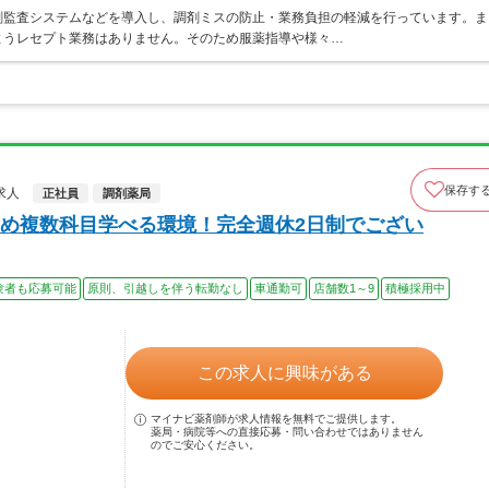
剤監査システムなどを導入し、調剤ミスの防止・業務負担の軽減を行っています。ま
ようレセプト業務はありません。そのため服薬指導や様々…
保存す
求人
正社員
調剤薬局
め複数科目学べる環境！完全週休2日制でござい
験者も応募可能
原則、引越しを伴う転勤なし
車通勤可
店舗数1～9
積極採用中
この求人に興味がある
マイナビ薬剤師が求人情報を無料でご提供します。
薬局・病院等への直接応募・問い合わせではありません
のでご安心ください。