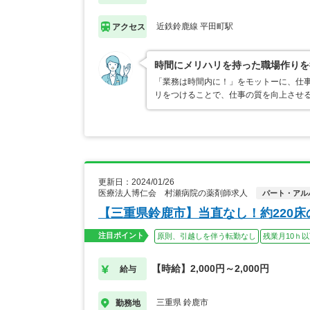
近鉄鈴鹿線 平田町駅
アクセス
時間にメリハリを持った職場作りを
「業務は時間内に！」をモットーに、仕
リをつけることで、仕事の質を向上させ
更新日：2024/01/26
医療法人博仁会 村瀬病院の薬剤師求人
パート・アル
【三重県鈴鹿市】当直なし！約220
注目ポイント
原則、引越しを伴う転勤なし
残業月10ｈ
【時給】2,000円～2,000円
給与
三重県 鈴鹿市
勤務地