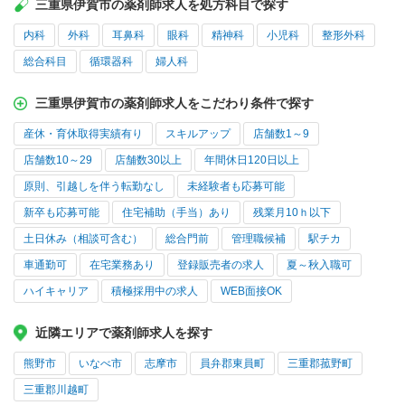
三重県伊賀市の薬剤師求人を処方科目で探す
内科
外科
耳鼻科
眼科
精神科
小児科
整形外科
総合科目
循環器科
婦人科
三重県伊賀市の薬剤師求人をこだわり条件で探す
産休・育休取得実績有り
スキルアップ
店舗数1～9
店舗数10～29
店舗数30以上
年間休日120日以上
原則、引越しを伴う転勤なし
未経験者も応募可能
新卒も応募可能
住宅補助（手当）あり
残業月10ｈ以下
土日休み（相談可含む）
総合門前
管理職候補
駅チカ
車通勤可
在宅業務あり
登録販売者の求人
夏～秋入職可
ハイキャリア
積極採用中の求人
WEB面接OK
近隣エリアで薬剤師求人を探す
熊野市
いなべ市
志摩市
員弁郡東員町
三重郡菰野町
三重郡川越町