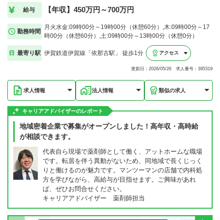
【年収】450万円～700万円
給与
月火水金:09時00分～19時00分（休憩60分）,木:09時00分～17
勤務時間
時00分（休憩60分）,土:09時00分～13時00分（休憩0分）
最寄り駅
伊賀鉄道伊賀線「依那古駅」 徒歩1分
アクセス
更新日：2026/05/26 求人番号：395319
求人情報
法人情報
類似の求人
キャリアアドバイザーのレポート
地域密着企業で募集がオープンしました！高年収・高時給
が相談できます。
代表自ら現場で薬剤師として働く、アットホームな職場
です。転居を伴う異動がないため、同地域で長くじっく
りと働けるのが魅力です。マンツーマンの店舗で内科処
方を学びながら、高給与が目指せます。ご興味があれ
ば、ぜひお問合せください。
キャリアアドバイザー 薬剤師担当