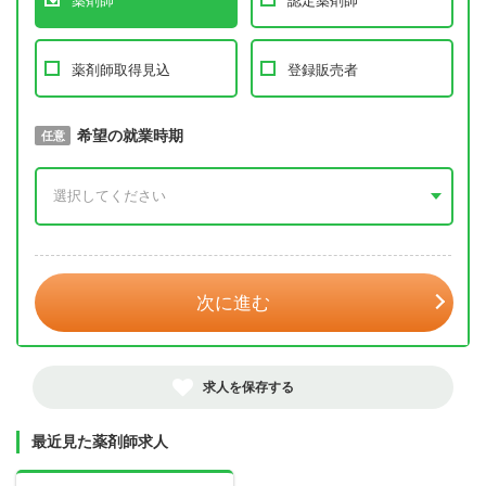
薬剤師
認定薬剤師
薬剤師取得見込
登録販売者
取得予定年
希望の就業時期
必須
任意
年 3月
次に進む
求人を保存する
最近見た薬剤師求人