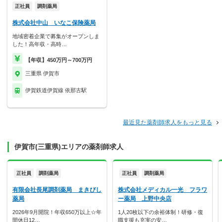
正社員
調剤薬局
株式会社中山 いなこ保険薬局
地域密着企業で募集がオープンしま
した！高年収・高時…
【年収】450万円～700万円
三重県 伊賀市
伊賀鉄道伊賀線 依那古駅
最近見た薬剤師求人をもっと見る
伊賀市(三重県)エリアの薬剤師求人
正社員
調剤薬局
正社員
調剤薬局
有限会社長尾調剤薬局 まきびし
株式会社メディカル一光 フラワ
薬局
ー薬局 上野中央店
2026年9月開院！年収650万以上☆年
1人20枚以下の余裕体制！研修・復
間休日12…
職支援も充実の安…