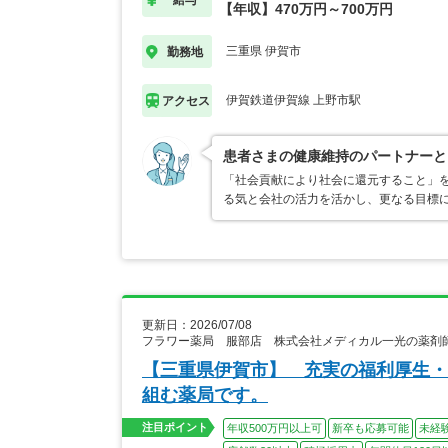
給与
【年収】470万円～700万円
三重県 伊賀市
勤務地
伊賀鉄道伊賀線 上野市駅
アクセス
患者さまの健康維持のパートナーと
「社会貢献により社会に還元すること」
る気と会社の活力を活かし、更なる目標
更新日：2026/07/08
フラワー薬局 服部店 株式会社メディカル一光の薬剤
【三重県伊賀市】 充実の福利厚生・
組む薬局です。
注目ポイント
年収500万円以上可
新卒も応募可能
未経