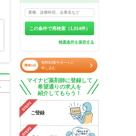
この条件で再検索（
1,014
件）
検索条件を保存する
無料転職サポートに
簡単1分
申し込む
マイナビ薬剤師に登録して
希望通りの求人を
る
紹介してもらう！
STEP1
ご登録
STEP2