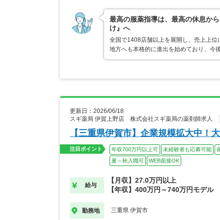
最高の服薬指導は、最高の休息から
け』へ
全国で1408店舗以上を展開し、売上上
地方へも本格的に進出を始めており、今
更新日：2026/06/18
スギ薬局 伊賀上野店 株式会社スギ薬局の薬剤師求人
【三重県伊賀市】企業規模拡大中！大
注目ポイント
年収700万円以上可
未経験者も応募可能
夏～秋入職可
WEB面接OK
【月収】27.0万円以上
給与
【年収】400万円～740万円モデル
三重県 伊賀市
勤務地