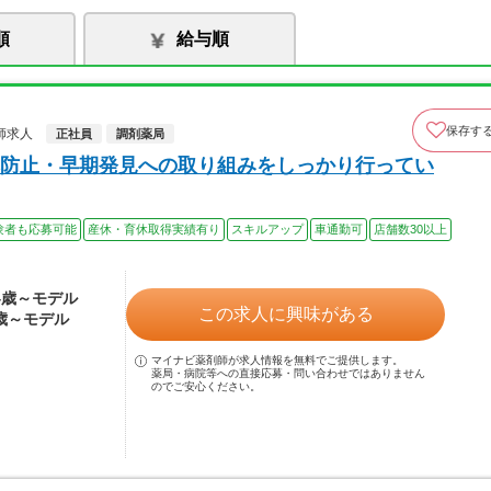
順
給与順
保存す
師求人
正社員
調剤薬局
防止・早期発見への取り組みをしっかり行ってい
験者も応募可能
産休・育休取得実績有り
スキルアップ
車通勤可
店舗数30以上
24歳～モデル
この求人に興味がある
0歳～モデル
マイナビ薬剤師が求人情報を無料でご提供します。
薬局・病院等への直接応募・問い合わせではありません
のでご安心ください。