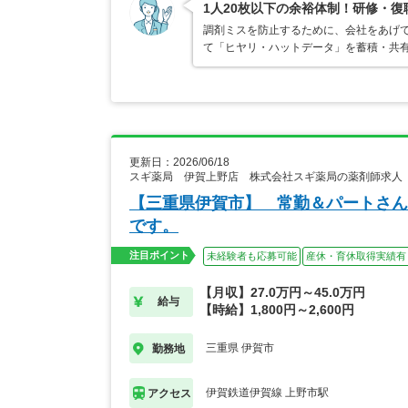
1人20枚以下の余裕体制！研修・
調剤ミスを防止するために、会社をあげ
て「ヒヤリ・ハットデータ」を蓄積・共
更新日：2026/06/18
スギ薬局 伊賀上野店 株式会社スギ薬局の薬剤師求人
【三重県伊賀市】 常勤＆パートさん
です。
注目ポイント
未経験者も応募可能
産休・育休取得実績有
【月収】27.0万円～45.0万円
給与
【時給】1,800円～2,600円
三重県 伊賀市
勤務地
伊賀鉄道伊賀線 上野市駅
アクセス