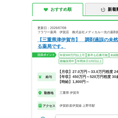
おすすめ順
新着
更新日：2026/07/08
フラワー薬局 伊賀店 株式会社メディカル一光の薬剤
【三重県津伊賀市】 調剤過誤の未然
る薬局です。
注目ポイント
年収500万円以上可
新卒も応募可能
未経
積極採用中
年間休日120日以上
【月収】27.0万円～33.0万円程度 
【年収】450万円～520万円程度 3
給与
【時給】1,800円～
三重県 伊賀市
勤務地
伊賀鉄道伊賀線 上野市駅
アクセス