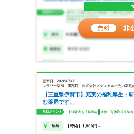
更新日：2026/07/08
フラワー薬局 服部店 株式会社メディカル一光の薬剤
【三重県伊賀市】充実の福利厚生・研
む薬局です。
注目ポイント
未経験者も応募可能
産休・育休取得実績有
【時給】1,800円～
給与