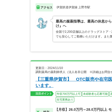
伊賀鉄道伊賀線 上野市駅
アクセス
最高の服薬指導は、最高の休息から
け』へ
全国で2,200店舗以上のドラッグスト
でも安心してご勤務いただけます。また業
更新日：2024/11/10
調剤薬局の薬剤師求人（法人名非公開 ※詳細はお問合
【三重県伊賀市】 OTC販売や在宅
います。
注目ポイント
年収700万円以上可
未経験者も応募可能
在宅業務あり
【月収】26.0万円～28.0万円以上 