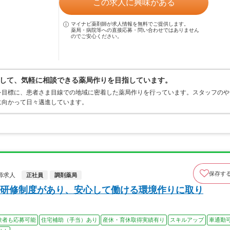
この求人に興味がある
マイナビ薬剤師が求人情報を無料でご提供します。
薬局・病院等への直接応募・問い合わせではありません
のでご安心ください。
して、気軽に相談できる薬局作りを目指しています。
を目標に、患者さま目線での地域に密着した薬局作りを行っています。スタッフのや
に向かって日々邁進しています。
保存す
師求人
正社員
調剤薬局
研修制度があり、安心して働ける環境作りに取り
験者も応募可能
住宅補助（手当）あり
産休・育休取得実績有り
スキルアップ
車通勤