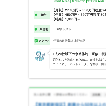
店舗数30以上
積極採用中
年間休日120日
【月収】27.0万円～33.0万円程度 
【年収】450万円～520万円程度 3
給与
【時給】1,800円～
三重県 伊賀市
勤務地
伊賀鉄道伊賀線 上野市駅
アクセス
1人20枚以下の余裕体制！研修・
調剤ミスを防止するために、会社をあげ
て「ヒヤリ・ハットデータ」を蓄積・共