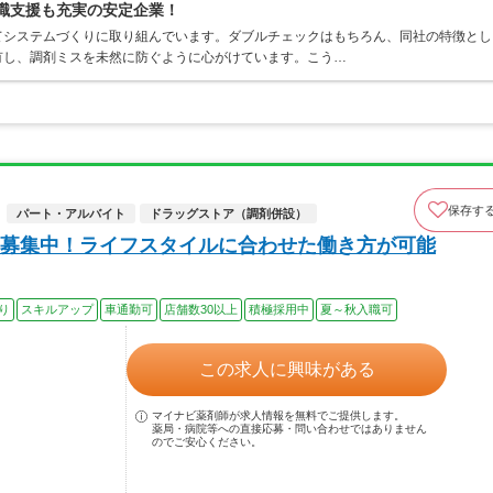
復職支援も充実の安定企業！
てシステムづくりに取り組んでいます。ダブルチェックはもちろん、同社の特徴とし
有し、調剤ミスを未然に防ぐように心がけています。こう…
保存す
パート・アルバイト
ドラッグストア（調剤併設）
募集中！ライフスタイルに合わせた働き方が可能
り
スキルアップ
車通勤可
店舗数30以上
積極採用中
夏～秋入職可
この求人に興味がある
マイナビ薬剤師が求人情報を無料でご提供します。
薬局・病院等への直接応募・問い合わせではありません
のでご安心ください。