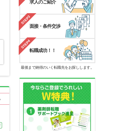
求人のご紹介
STEP3
面接・条件交渉
STEP4
転職成功！！
最後まで納得のいく転職先をお探しします。
る
可