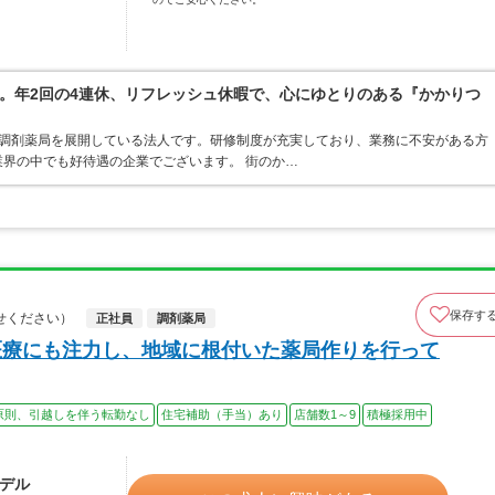
。年2回の4連休、リフレッシュ休暇で、心にゆとりのある『かかりつ
ア・調剤薬局を展開している法人です。研修制度が充実しており、業務に不安がある方
界の中でも好待遇の企業でございます。 街のか…
保存す
せください）
正社員
調剤薬局
医療にも注力し、地域に根付いた薬局作りを行って
原則、引越しを伴う転勤なし
住宅補助（手当）あり
店舗数1～9
積極採用中
モデル