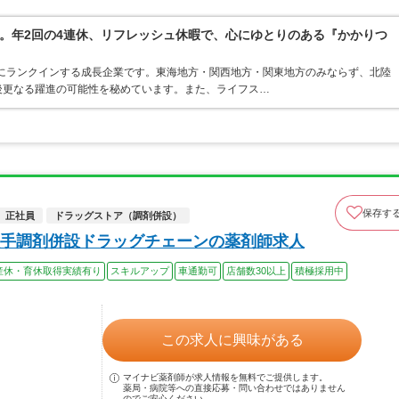
。年2回の4連休、リフレッシュ休暇で、心にゆとりのある『かかりつ
位にランクインする成長企業です。東海地方・関西地方・関東地方のみならず、北陸
後更なる躍進の可能性を秘めています。また、ライフス…
保存す
正社員
ドラッグストア（調剤併設）
手調剤併設ドラッグチェーンの薬剤師求人
産休・育休取得実績有り
スキルアップ
車通勤可
店舗数30以上
積極採用中
この求人に興味がある
マイナビ薬剤師が求人情報を無料でご提供します。
薬局・病院等への直接応募・問い合わせではありません
のでご安心ください。