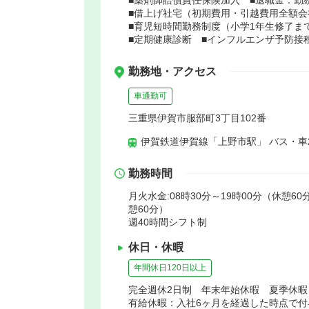
■借上げ社宅（初期費用・引越費用全額会
■育児短時間勤務制度（小学1年生修了ま
■定期健康診断 ■インフルエンザ予防接
勤務地・アクセス
車通勤可
三重県伊賀市服部町3丁目102番
伊賀鉄道伊賀線「上野市駅」 バス・車
勤務時間
月火水金:08時30分～19時00分（休憩60分
憩60分）
週40時間シフト制
休日・休暇
年間休日120日以上
完全週休2日制 年末年始休暇 夏季休
有給休暇：入社6ヶ月を経過した時点で