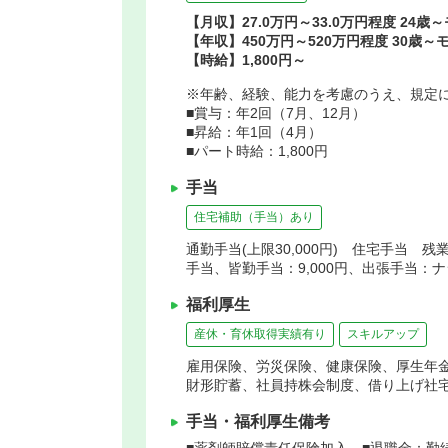
【月収】27.0万円～33.0万円程度 24歳
【年収】450万円～520万円程度 30歳～
【時給】1,800円～
※年齢、経験、能力を考慮のうえ、規定
■賞与：年2回（7月、12月）
■昇給：年1回（4月）
■パート時給：1,800円
手当
住宅補助（手当）あり
通勤手当(上限30,000円) 住宅手当 残
手当、皆勤手当：9,000円、出張手当：
福利厚生
産休・育休取得実績有り
スキルアップ
雇用保険、労災保険、健康保険、厚生年
財形貯蓄、社員持株会制度、借り上げ社
手当・福利厚生備考
■薬剤師賠償責任保険加入 ■退職金：勤