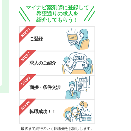
マイナビ薬剤師に登録して
希望通りの求人を
紹介してもらう！
STEP1
ご登録
STEP2
求人のご紹介
STEP3
面接・条件交渉
STEP4
転職成功！！
最後まで納得のいく転職先をお探しします。