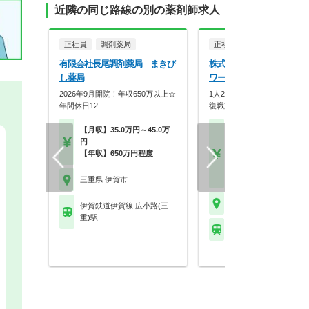
近隣の同じ路線の別の薬剤師求人
正社員
調剤薬局
正社員
調剤薬局
有限会社長尾調剤薬局 まきび
株式会社メディカル一光 
し薬局
ワー薬局 上野中央店
2026年9月開院！年収650万以上☆
1人20枚以下の余裕体制！研
年間休日12…
復職支援も充実の安…
【月収】35.0万円～45.0万
【月収】27.0万円～33.
円
円程度 24歳～モデル
【年収】650万円程度
【年収】450万円～52
程度 30歳～モデル
【時給】1,800円～
三重県 伊賀市
三重県 伊賀市
伊賀鉄道伊賀線 広小路(三
重)駅
伊賀鉄道伊賀線 桑町駅