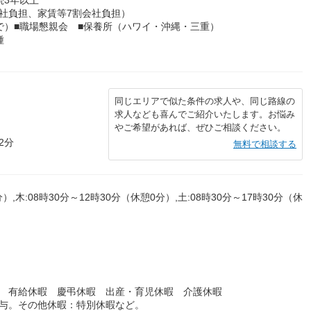
社負担、家賃等7割会社負担）
で）■職場懇親会 ■保養所（ハワイ・沖縄・三重）
種
同じエリアで似た条件の求人や、同じ路線の
求人なども喜んでご紹介いたします。お悩み
やご希望があれば、ぜひご相談ください。
2分
無料で相談する
）,木:08時30分～12時30分（休憩0分）,土:08時30分～17時30分（休
暇 有給休暇 慶弔休暇 出産・育児休暇 介護休暇
付与。その他休暇：特別休暇など。