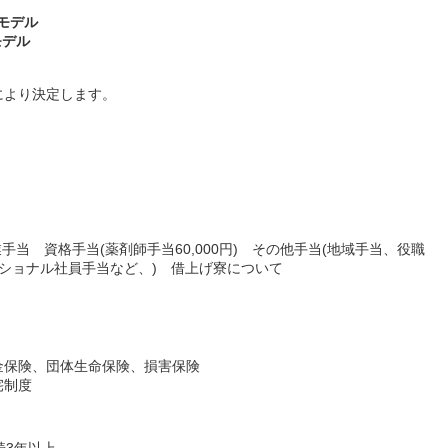
～モデル
モデル
により決定します。
業手当 資格手当(薬剤師手当60,000円) その他手当(地域手当、役職
ナショナル社員手当など、) 借上げ寮について
金保険、団体生命保険、損害保険
宅制度
続3年以上