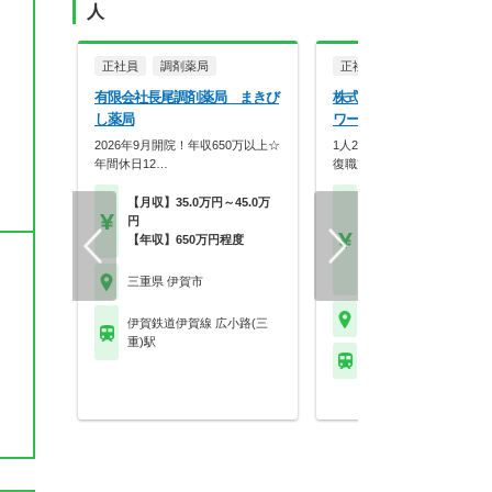
人
正社員
調剤薬局
正社員
調剤薬局
有限会社長尾調剤薬局 まきび
株式会社メディカル一光 
し薬局
ワー薬局 上野中央店
2026年9月開院！年収650万以上☆
1人20枚以下の余裕体制！研
年間休日12…
復職支援も充実の安…
【月収】35.0万円～45.0万
【月収】27.0万円～33.
円
円程度 24歳～モデル
【年収】650万円程度
【年収】450万円～52
程度 30歳～モデル
【時給】1,800円～
三重県 伊賀市
三重県 伊賀市
伊賀鉄道伊賀線 広小路(三
重)駅
伊賀鉄道伊賀線 桑町駅