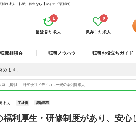
薬剤師 求人・転職・募集なら【マイナビ薬剤師】
1
0
最近見た求人
保存した求人
転職相談会
転職ノウハウ
転職お役立ちガイド
努めます。
薬局 服部店 株式会社メディカル一光の薬剤師求人
師求人
正社員
調剤薬局
の福利厚生・研修制度があり、安心