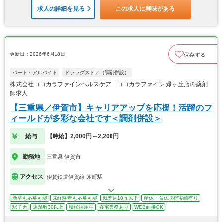
求人の詳細を見る
この求人に興味がある
更新日：2026年6月18日
保存する
パート・アルバイト
ドラッグストア（調剤併設）
株式会社ココカラファインヘルスケア ココカラファイン 緑ヶ丘店の薬剤
師求人
【三重県／伊賀市】キャリアアップを応援！活躍のフ
ィールドが多彩な会社です＜調剤併設＞
給与
【時給】2,000円～2,200円
勤務地
三重県 伊賀市
アクセス
伊賀鉄道伊賀線 茅町駅
新卒も応募可能
未経験者も応募可能
残業月10ｈ以下
産休・育休取得実績有り
駅チカ
店舗数30以上
積極採用中
在宅業務あり
WEB面接OK