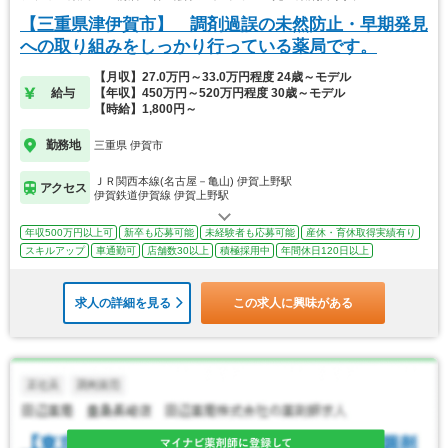
【三重県津伊賀市】 調剤過誤の未然防止・早期発見
への取り組みをしっかり行っている薬局です。
【月収】27.0万円～33.0万円程度 24歳～モデル
給与
【年収】450万円～520万円程度 30歳～モデル
【時給】1,800円～
勤務地
三重県 伊賀市
ＪＲ関西本線(名古屋－亀山) 伊賀上野駅
アクセス
伊賀鉄道伊賀線 伊賀上野駅
年収500万円以上可
新卒も応募可能
未経験者も応募可能
産休・育休取得実績有り
スキルアップ
車通勤可
店舗数30以上
積極採用中
年間休日120日以上
求人の詳細を見る
この求人に興味がある