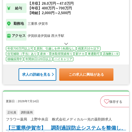
【月収】26.0万円～47.0万円
給与
【年収】400万円～700万円
【時給】2,000円～2,500円
勤務地
三重県 伊賀市
アクセス
伊賀鉄道伊賀線 西大手駅
年収700万円以上可
原則、引越しを伴う転勤なし
残業月10ｈ以下
住宅補助（手当）あり
産休・育休取得実績有り
駅チカ
車通勤可
店舗数1～9
積極採用中
年間休日120日以上
ハイキャリア
求人の詳細を見る
この求人に興味がある
更新日：2026年7月14日
保存する
正社員
調剤薬局
フラワー薬局 上野中央店 株式会社メディカル一光の薬剤師求人
【三重県伊賀市】 調剤過誤防止システムを整備し、