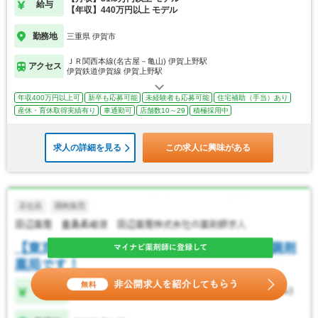
給与
【年収】440万円以上 モデル
勤務地
三重県 伊賀市
ＪＲ関西本線(名古屋－亀山) 伊賀上野駅
アクセス
伊賀鉄道伊賀線 伊賀上野駅
年収400万円以上可
新卒も応募可能
未経験者も応募可能
住宅補助（手当）あり
産休・育休取得実績有り
車通勤可
店舗数10～29
積極採用中
求人の詳細を見る
この求人に興味がある