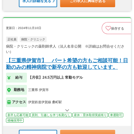
求人の詳細を見る
この求人に興味がある
更新日：2024年11月10日
保存する
正社員
病院・クリニック
病院・クリニックの薬剤師求人（法人名非公開 ※詳細はお問合せくださ
い）
【三重県伊賀市】 パート希望の方もご相談可能！日
勤のみの精神病院で新卒の方も歓迎しています。
給与
【月収】24.5万円以上 常勤モデル
勤務地
三重県 伊賀市
アクセス
伊賀鉄道伊賀線 桑町駅
新卒も応募可能
原則、引越しを伴う転勤なし
産休・育休取得実績有り
車通勤可
積極採用中