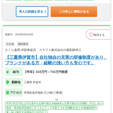
求人の詳細を見る
この求人に興味がある
更新日：2026年6月19日
保存する
正社員
調剤薬局
さくら薬局 伊賀車坂店 クラフト株式会社の薬剤師求人
【三重県伊賀市】自社独自の充実の研修制度があり、
ブランクがある方・経験の浅い方も安心です。
給与
【年収】419万円～743万円程度
勤務地
三重県 伊賀市
アクセス
伊賀鉄道伊賀線 広小路(三重)駅
年収700万円以上可
新卒も応募可能
未経験者も応募可能
住宅補助（手当）あり
産休・育休取得実績有り
スキルアップ
駅チカ
店舗数30以上
積極採用中
夏～秋入職可
年間休日120日以上