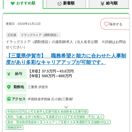
おすすめ順
新着順
給与順
更新日：2024年11月11日
保存する
正社員
ドラッグストア（調剤併設）
ドラッグストア（調剤併設）の薬剤師求人（法人名非公開 ※詳細はお問合
せください）
【三重県伊賀市】 職務希望と能力に合わせた人事制
度があり多彩なキャリアアップが可能です。
【月収】37.5万円～43.0万円
給与
【年収】500万円～600万円
勤務地
三重県 伊賀市
アクセス
伊賀鉄道伊賀線 広小路(三重)駅
年収600万円以上可
新卒も応募可能
未経験者も応募可能
原則、引越しを伴う転勤なし
残業月10ｈ以下
住宅補助（手当）あり
産休・育休取得実績有り
スキルアップ
駅チカ
車通勤可
店舗数30以上
積極採用中