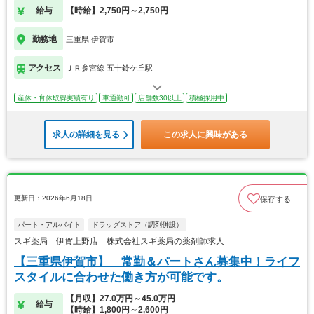
給与
【時給】2,750円～2,750円
勤務地
三重県 伊賀市
アクセス
ＪＲ参宮線 五十鈴ケ丘駅
産休・育休取得実績有り
車通勤可
店舗数30以上
積極採用中
求人の詳細を見る
この求人に興味がある
更新日：2026年6月18日
保存する
パート・アルバイト
ドラッグストア（調剤併設）
スギ薬局 伊賀上野店 株式会社スギ薬局の薬剤師求人
【三重県伊賀市】 常勤＆パートさん募集中！ライフ
スタイルに合わせた働き方が可能です。
【月収】27.0万円～45.0万円
給与
【時給】1,800円～2,600円