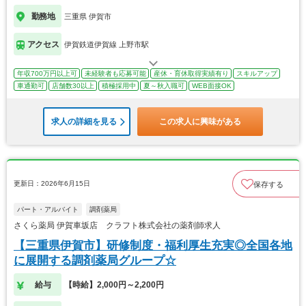
勤務地
三重県 伊賀市
アクセス
伊賀鉄道伊賀線 上野市駅
年収700万円以上可
未経験者も応募可能
産休・育休取得実績有り
スキルアップ
車通勤可
店舗数30以上
積極採用中
夏～秋入職可
WEB面接OK
求人の詳細を見る
この求人に興味がある
更新日：2026年6月15日
保存する
パート・アルバイト
調剤薬局
さくら薬局 伊賀車坂店 クラフト株式会社の薬剤師求人
【三重県伊賀市】研修制度・福利厚生充実◎全国各地
に展開する調剤薬局グループ☆
給与
【時給】2,000円～2,200円