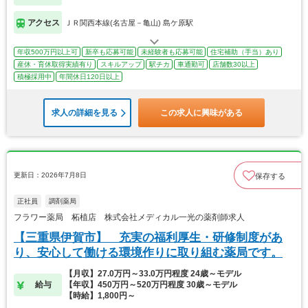
アクセス
ＪＲ関西本線(名古屋－亀山) 島ケ原駅
年収500万円以上可
新卒も応募可能
未経験者も応募可能
住宅補助（手当）あり
産休・育休取得実績有り
スキルアップ
駅チカ
車通勤可
店舗数30以上
積極採用中
年間休日120日以上
求人の詳細を見る
この求人に興味がある
更新日：2026年7月8日
保存する
正社員
調剤薬局
フラワー薬局 柘植店 株式会社メディカル一光の薬剤師求人
【三重県伊賀市】 充実の福利厚生・研修制度があ
り、安心して働ける環境作りに取り組む薬局です。
【月収】27.0万円～33.0万円程度 24歳～モデル
給与
【年収】450万円～520万円程度 30歳～モデル
【時給】1,800円～