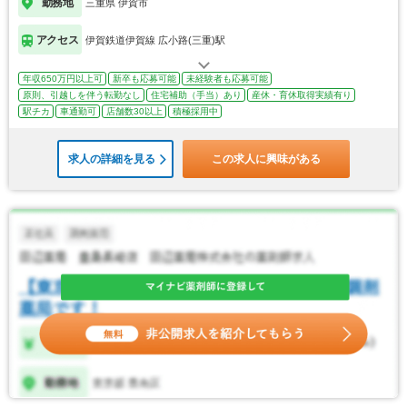
勤務地
三重県 伊賀市
アクセス
伊賀鉄道伊賀線 広小路(三重)駅
年収650万円以上可
新卒も応募可能
未経験者も応募可能
原則、引越しを伴う転勤なし
住宅補助（手当）あり
産休・育休取得実績有り
駅チカ
車通勤可
店舗数30以上
積極採用中
求人の詳細を見る
この求人に興味がある