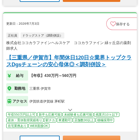
更新日：2026年7月3日
保存する
正社員
ドラッグストア（調剤併設）
株式会社ココカラファインヘルスケア ココカラファイン 緑ヶ丘店の薬剤
師求人
【三重県／伊賀市】年間休日120日☆業界トップクラ
スDgsチェーンの安心母体◎＜調剤併設＞
給与
【年収】430万円～560万円
勤務地
三重県 伊賀市
アクセス
伊賀鉄道伊賀線 茅町駅
年収550万円以上可
新卒も応募可能
未経験者も応募可能
残業月10ｈ以下
産休・育休取得実績有り
駅チカ
車通勤可
店舗数30以上
積極採用中
在宅業務あり
WEB面接OK