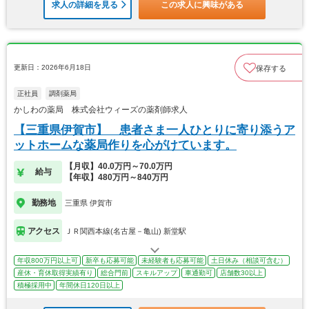
求人の詳細を見る
この求人に興味がある
更新日：2026年6月18日
保存する
正社員
調剤薬局
かしわの薬局 株式会社ウィーズの薬剤師求人
【三重県伊賀市】 患者さま一人ひとりに寄り添うア
ットホームな薬局作りを心がけています。
【月収】40.0万円～70.0万円
給与
【年収】480万円～840万円
勤務地
三重県 伊賀市
アクセス
ＪＲ関西本線(名古屋－亀山) 新堂駅
年収800万円以上可
新卒も応募可能
未経験者も応募可能
土日休み（相談可含む）
産休・育休取得実績有り
総合門前
スキルアップ
車通勤可
店舗数30以上
積極採用中
年間休日120日以上