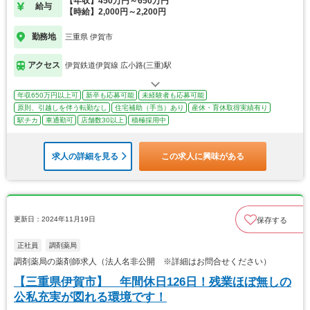
【年収】450万円～650万円
給与
【時給】2,000円～2,200円
勤務地
三重県 伊賀市
アクセス
伊賀鉄道伊賀線 広小路(三重)駅
年収650万円以上可
新卒も応募可能
未経験者も応募可能
原則、引越しを伴う転勤なし
住宅補助（手当）あり
産休・育休取得実績有り
駅チカ
車通勤可
店舗数30以上
積極採用中
求人の詳細を見る
この求人に興味がある
更新日：2024年11月19日
保存する
正社員
調剤薬局
調剤薬局の薬剤師求人（法人名非公開 ※詳細はお問合せください）
【三重県伊賀市】 年間休日126日！残業ほぼ無しの
公私充実が図れる環境です！