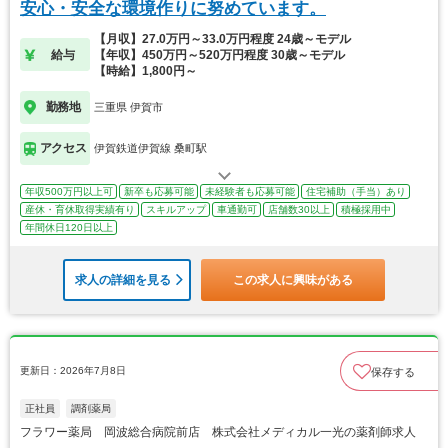
安心・安全な環境作りに努めています。
【月収】27.0万円～33.0万円程度 24歳～モデル
給与
【年収】450万円～520万円程度 30歳～モデル
【時給】1,800円～
勤務地
三重県 伊賀市
アクセス
伊賀鉄道伊賀線 桑町駅
年収500万円以上可
新卒も応募可能
未経験者も応募可能
住宅補助（手当）あり
産休・育休取得実績有り
スキルアップ
車通勤可
店舗数30以上
積極採用中
年間休日120日以上
求人の詳細を見る
この求人に興味がある
更新日：2026年7月8日
保存する
正社員
調剤薬局
フラワー薬局 岡波総合病院前店 株式会社メディカル一光の薬剤師求人