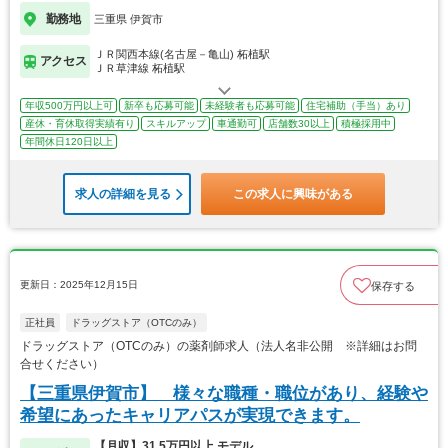
勤務地
三重県 伊賀市
ＪＲ関西本線(名古屋－亀山) 柘植駅
アクセス
ＪＲ草津線 柘植駅
年収500万円以上可
新卒も応募可能
未経験者も応募可能
住宅補助（手当）あり
産休・育休取得実績有り
スキルアップ
車通勤可
店舗数30以上
積極採用中
年間休日120日以上
求人の詳細を見る
この求人に興味がある
更新日：2025年12月15日
保存する
正社員
ドラッグストア（OTCのみ）
ドラッグストア（OTCのみ）の薬剤師求人（法人名非公開 ※詳細はお問
合せください）
【三重県伊賀市】 様々な職種・職位があり、経験や
希望にあったキャリアパスが実現できます。
【月収】31.5万円以上 モデル