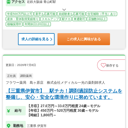
アクセス
近鉄大阪線 青山町駅
年収500万円以上可
新卒も応募可能
未経験者も応募可能
住宅補助（手当）あり
産休・育休取得実績有り
スキルアップ
駅チカ
車通勤可
店舗数30以上
積極採用中
年間休日120日以上
求人の詳細を見る
この求人に興味がある
更新日：2026年7月8日
保存する
正社員
調剤薬局
フラワー薬局 島ヶ原店 株式会社メディカル一光の薬剤師求人
【三重県伊賀市】 駅チカ！調剤過誤防止システムを
整備し、安心・安全な環境作りに努めています。
【月収】27.0万円～33.0万円程度 24歳～モデル
給与
【年収】450万円～520万円程度 30歳～モデル
【時給】1,800円～
勤務地
三重県 伊賀市