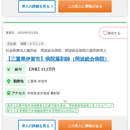
求人の詳細を見る
この求人に興味がある
更新日：2022年3月15日
保存する
正社員
病院・クリニック
社会医療法人畿内会 岡波総合病院 岡波総合病院の薬剤師求人
【三重県伊賀市】病院薬剤師（岡波総合病院）
給与
【月収】23.2万円
勤務地
三重県 伊賀市
アクセス
伊賀鉄道伊賀線 桑町駅
新卒も応募可能
未経験者も応募可能
産休・育休取得実績有り
スキルアップ
駅チカ
車通勤可
積極採用中
年間休日120日以上
求人の詳細を見る
この求人に興味がある