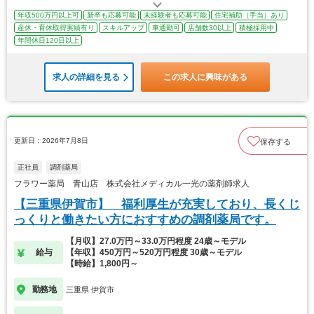
年収500万円以上可
新卒も応募可能
未経験者も応募可能
住宅補助（手当）あり
産休・育休取得実績有り
スキルアップ
車通勤可
店舗数30以上
積極採用中
年間休日120日以上
求人の詳細を見る
この求人に興味がある
更新日：2026年7月8日
保存する
正社員
調剤薬局
フラワー薬局 青山店 株式会社メディカル一光の薬剤師求人
【三重県伊賀市】 福利厚生が充実しており、長くじ
っくりと働きたい方におすすめの調剤薬局です。
【月収】27.0万円～33.0万円程度 24歳～モデル
給与
【年収】450万円～520万円程度 30歳～モデル
【時給】1,800円～
勤務地
三重県 伊賀市