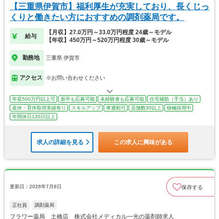
【三重県伊賀市】福利厚生が充実しており、長くじっ
くりと働きたい方におすすめの調剤薬局です。
【月収】27.0万円～33.0万円程度 24歳～モデル
給与
【年収】450万円～520万円程度 30歳～モデル
勤務地
三重県 伊賀市
アクセス
※お問い合わせください
年収500万円以上可
新卒も応募可能
未経験者も応募可能
住宅補助（手当）あり
産休・育休取得実績有り
スキルアップ
車通勤可
店舗数30以上
積極採用中
年間休日120日以上
求人の詳細を見る
この求人に興味がある
更新日：2026年7月8日
保存する
正社員
調剤薬局
フラワー薬局 土橋店 株式会社メディカル一光の薬剤師求人