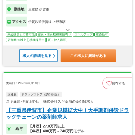
勤務地
三重県 伊賀市
アクセス
伊賀鉄道伊賀線 上野市駅
未経験者も応募可能
産休・育休取得実績有り
スキルアップ
車通勤可
店舗数30以上
積極採用中
夏～秋入職可
求人の詳細を見る
この求人に興味がある
更新日：2026年6月18日
保存する
正社員
ドラッグストア（調剤併設）
スギ薬局 伊賀上野店 株式会社スギ薬局の薬剤師求人
【三重県伊賀市】企業規模拡大中！大手調剤併設ドラ
ッグチェーンの薬剤師求人
【月収】27.0万円以上
給与
【年収】400万円～740万円モデル