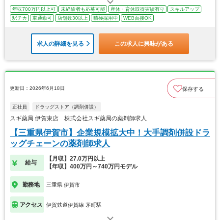
年収700万円以上可
未経験者も応募可能
産休・育休取得実績有り
スキルアップ
駅チカ
車通勤可
店舗数30以上
積極採用中
WEB面接OK
求人の詳細を見る
この求人に興味がある
更新日：2026年6月18日
保存する
正社員
ドラッグストア（調剤併設）
スギ薬局 伊賀東店 株式会社スギ薬局の薬剤師求人
【三重県伊賀市】企業規模拡大中！大手調剤併設ドラ
ッグチェーンの薬剤師求人
【月収】27.0万円以上
給与
【年収】400万円～740万円モデル
勤務地
三重県 伊賀市
アクセス
伊賀鉄道伊賀線 茅町駅