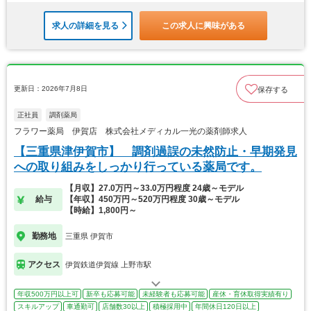
求人の詳細を見る
この求人に興味がある
更新日：2026年7月8日
保存する
正社員
調剤薬局
フラワー薬局 伊賀店 株式会社メディカル一光の薬剤師求人
【三重県津伊賀市】 調剤過誤の未然防止・早期発見
への取り組みをしっかり行っている薬局です。
【月収】27.0万円～33.0万円程度 24歳～モデル
給与
【年収】450万円～520万円程度 30歳～モデル
【時給】1,800円～
勤務地
三重県 伊賀市
アクセス
伊賀鉄道伊賀線 上野市駅
年収500万円以上可
新卒も応募可能
未経験者も応募可能
産休・育休取得実績有り
スキルアップ
車通勤可
店舗数30以上
積極採用中
年間休日120日以上