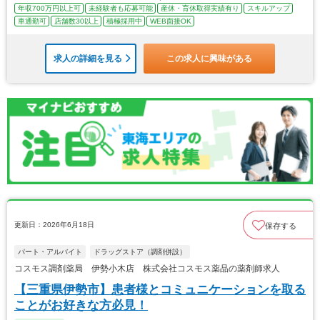
年収700万円以上可
未経験者も応募可能
産休・育休取得実績有り
スキルアップ
車通勤可
店舗数30以上
積極採用中
WEB面接OK
求人の詳細を見る
この求人に興味がある
更新日：2026年6月18日
保存する
パート・アルバイト
ドラッグストア（調剤併設）
コスモス調剤薬局 伊勢小木店 株式会社コスモス薬品の薬剤師求人
【三重県伊勢市】患者様とコミュニケーションを取る
ことがお好きな方必見！