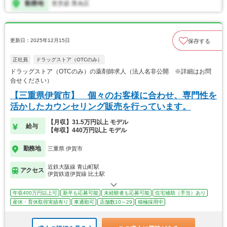
更新日：2025年12月15日
保存する
正社員
ドラッグストア（OTCのみ）
ドラッグストア（OTCのみ）の薬剤師求人（法人名非公開 ※詳細はお問
合せください）
【三重県伊賀市】 個々のお客様に合わせ、専門性を
活かしたカウンセリング販売を行っています。
【月収】31.5万円以上 モデル
給与
【年収】440万円以上 モデル
勤務地
三重県 伊賀市
近鉄大阪線 青山町駅
アクセス
伊賀鉄道伊賀線 比土駅
年収400万円以上可
新卒も応募可能
未経験者も応募可能
住宅補助（手当）あり
産休・育休取得実績有り
車通勤可
店舗数10～29
積極採用中