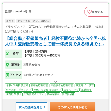
更新日：2025年5月7日
保存する
正社員
ドラッグストア（OTCのみ）
ドラッグストア（OTCのみ）の登録販売者の求人（法人名非公開 ※詳細
はお問合せください）
【総合職／登録販売者】経験不問◎北陸から全国へ拡
大中！登録販売者として精一杯成長できる環境です♪
【月収】20.0万円
給与
【年収】300万円～450万円
勤務地
三重県 伊賀市
アクセス
※お問い合わせください
年収450万円以上可
新卒も応募可能
未経験者も応募可能
残業月10ｈ以下
住宅補助（手当）あり
産休・育休取得実績有り
スキルアップ
車通勤可
店舗数30以上
登録販売者の求人
積極採用中
管理職候補
求人の詳細を見る
この求人に興味がある