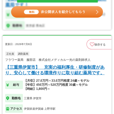
更新日：2026年7月8日
保存する
正社員
調剤薬局
フラワー薬局 服部店 株式会社メディカル一光の薬剤師求人
【三重県伊賀市】 充実の福利厚生・研修制度があ
り、安心して働ける環境作りに取り組む薬局です。
【月収】27.0万円～33.0万円程度 24歳～モデル
給与
【年収】450万円～520万円程度 30歳～モデル
【時給】1,800円～
勤務地
三重県 伊賀市
アクセス
伊賀鉄道伊賀線 上野市駅