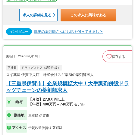
求人の詳細を見る
この求人に興味がある
職場の薬剤師さんにお話を伺ってきました
インタビュー
更新日：2026年6月18日
保存する
正社員
ドラッグストア（調剤併設）
スギ薬局 伊賀中央店 株式会社スギ薬局の薬剤師求人
【三重県伊賀市】企業規模拡大中！大手調剤併設ドラ
ッグチェーンの薬剤師求人
【月収】27.0万円以上
給与
【年収】400万円～740万円モデル
勤務地
三重県 伊賀市
アクセス
伊賀鉄道伊賀線 茅町駅