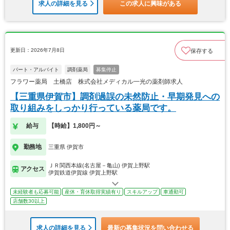
求人の詳細を見る
この求人に興味がある
更新日：2026年7月8日
保存する
パート・アルバイト
調剤薬局
募集停止
フラワー薬局 土橋店 株式会社メディカル一光の薬剤師求人
【三重県伊賀市】調剤過誤の未然防止・早期発見への
取り組みをしっかり行っている薬局です。
給与
【時給】1,800円～
勤務地
三重県 伊賀市
ＪＲ関西本線(名古屋－亀山) 伊賀上野駅
アクセス
伊賀鉄道伊賀線 伊賀上野駅
未経験者も応募可能
産休・育休取得実績有り
スキルアップ
車通勤可
店舗数30以上
求人の詳細を見る
最新の募集状況を問い合わせる