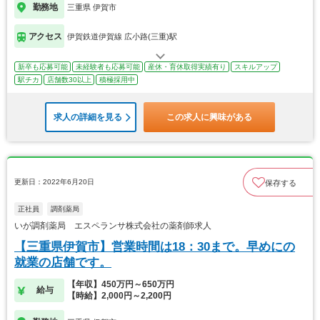
勤務地
三重県 伊賀市
アクセス
伊賀鉄道伊賀線 広小路(三重)駅
新卒も応募可能
未経験者も応募可能
産休・育休取得実績有り
スキルアップ
駅チカ
店舗数30以上
積極採用中
求人の詳細を見る
この求人に興味がある
更新日：2022年6月20日
保存する
正社員
調剤薬局
いが調剤薬局 エスペランサ株式会社の薬剤師求人
【三重県伊賀市】営業時間は18：30まで。早めにの
就業の店舗です。
【年収】450万円～650万円
給与
【時給】2,000円～2,200円