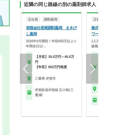
近隣の同じ路線の別の薬剤師求人
正社員
調剤薬局
正社員
調剤薬局
有限会社長尾調剤薬局 まきび
株式会社メディカル一光 
し薬局
ワー薬局 上野中央店
2026年9月開院！年収650万以上☆
1人20枚以下の余裕体制！研
年間休日12…
復職支援も充実の安…
【月収】35.0万円～45.0万
【月収】27.0万円～33.
円
円程度 24歳～モデル
【年収】650万円程度
【年収】450万円～52
程度 30歳～モデル
【時給】1,800円～
三重県 伊賀市
三重県 伊賀市
伊賀鉄道伊賀線 広小路(三
重)駅
伊賀鉄道伊賀線 桑町駅