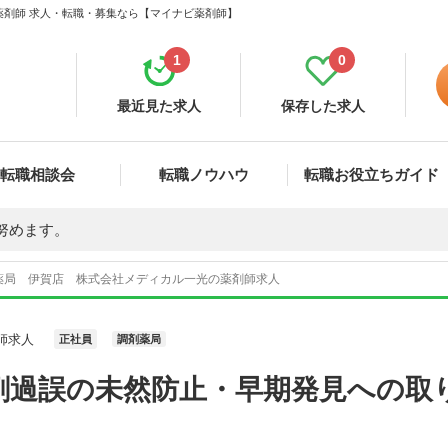
薬剤師 求人・転職・募集なら【マイナビ薬剤師】
1
0
最近見た求人
保存した求人
転職相談会
転職ノウハウ
転職お役立ちガイド
努めます。
薬局 伊賀店 株式会社メディカル一光の薬剤師求人
師求人
正社員
調剤薬局
剤過誤の未然防止・早期発見への取