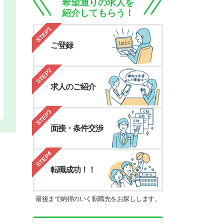
希望通りの求人を
紹介してもらう！
STEP1
ご登録
STEP2
求人のご紹介
STEP3
面接・条件交渉
STEP4
転職成功！！
最後まで納得のいく転職先をお探しします。