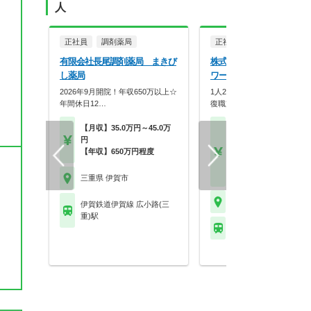
人
正社員
調剤薬局
正社員
調剤薬局
有限会社長尾調剤薬局 まきび
株式会社メディカル一光 
し薬局
ワー薬局 上野中央店
2026年9月開院！年収650万以上☆
1人20枚以下の余裕体制！研
年間休日12…
復職支援も充実の安…
【月収】35.0万円～45.0万
【月収】27.0万円～33.
円
円程度 24歳～モデル
【年収】650万円程度
【年収】450万円～52
程度 30歳～モデル
【時給】1,800円～
三重県 伊賀市
三重県 伊賀市
伊賀鉄道伊賀線 広小路(三
重)駅
伊賀鉄道伊賀線 桑町駅