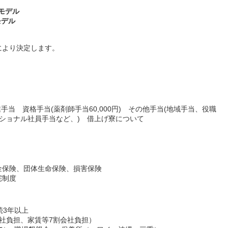
～モデル
モデル
により決定します。
業手当 資格手当(薬剤師手当60,000円) その他手当(地域手当、役職
ナショナル社員手当など、) 借上げ寮について
金保険、団体生命保険、損害保険
宅制度
続3年以上
社負担、家賃等7割会社負担）