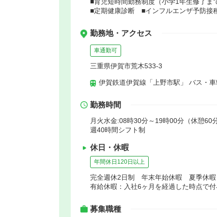
■育児短時間勤務制度（小学1年生修了ま
■定期健康診断 ■インフルエンザ予防接
勤務地・アクセス
車通勤可
三重県伊賀市荒木533-3
伊賀鉄道伊賀線「上野市駅」 バス・車
勤務時間
月火水金:08時30分～19時00分（休憩60
週40時間シフト制
休日・休暇
年間休日120日以上
完全週休2日制 年末年始休暇 夏季休
有給休暇：入社6ヶ月を経過した時点で
募集職種