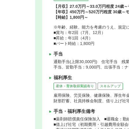
【月収】27.0万円～33.0万円程度 24歳
【年収】450万円～520万円程度 30歳～
【時給】1,800円～
※年齢、経験、能力を考慮のうえ、規定
■賞与：年2回（7月、12月）
■昇給：年1回（4月）
■パート時給：1,800円
手当
通勤手当(上限30,000円) 住宅手当 残
手当、皆勤手当：9,000円、出張手当：
福利厚生
産休・育休取得実績有り
スキルアップ
雇用保険、労災保険、健康保険、厚生年
財形貯蓄、社員持株会制度、借り上げ社
手当・福利厚生備考
■薬剤師賠償責任保険加入 ■退職金：勤
■借上げ社宅（初期費用・引越費用全額会