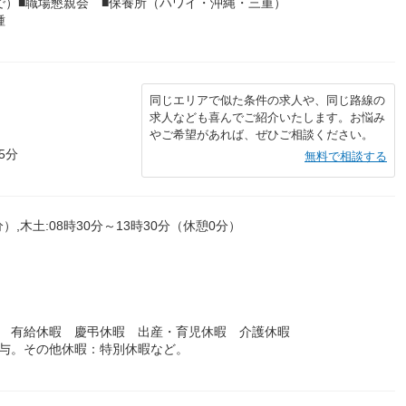
で）■職場懇親会 ■保養所（ハワイ・沖縄・三重）
種
同じエリアで似た条件の求人や、同じ路線の
求人なども喜んでご紹介いたします。お悩み
やご希望があれば、ぜひご相談ください。
5分
無料で相談する
分）,木土:08時30分～13時30分（休憩0分）
暇 有給休暇 慶弔休暇 出産・育児休暇 介護休暇
付与。その他休暇：特別休暇など。