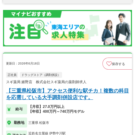
更新日：2026年6月18日
保存する
正社員
ドラッグストア（調剤併設）
スギ薬局 嬉野店 株式会社スギ薬局の薬剤師求人
【三重県松阪市】アクセス便利な駅チカ！複数の科目
を応需している大手調剤併設店です。
【月収】27.0万円以上
給与
【年収】400万円～740万円モデル
勤務地
三重県 松阪市
近鉄名古屋線 伊勢中川駅