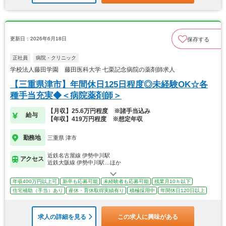
更新日：2026年6月18日
保存する
正社員
病院・クリニック
学校法人藤田学園 藤田医科大学 七栗記念病院の薬剤師求人
【三重県津市】年間休日125日程度◎未経験OK☆各
種手当充実◆＜病院薬剤師＞
【月収】25.6万円程度 ※諸手当込み
給与
【年収】419万円程度 ※想定年収
勤務地
三重県 津市
近鉄名古屋線 伊勢中川駅
アクセス
近鉄大阪線 伊勢中川駅…ほか
年収400万円以上可
新卒も応募可能
未経験者も応募可能
残業月10ｈ以下
住宅補助（手当）あり
産休・育休取得実績有り
積極採用中
年間休日120日以上
求人の詳細を見る
この求人に興味がある