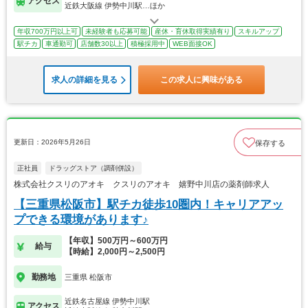
アクセス
近鉄大阪線 伊勢中川駅…ほか
年収700万円以上可
未経験者も応募可能
産休・育休取得実績有り
スキルアップ
駅チカ
車通勤可
店舗数30以上
積極採用中
WEB面接OK
求人の詳細を見る
この求人に興味がある
更新日：2026年5月26日
保存する
正社員
ドラッグストア（調剤併設）
株式会社クスリのアオキ クスリのアオキ 嬉野中川店の薬剤師求人
【三重県松阪市】駅チカ徒歩10圏内！キャリアアッ
プできる環境があります♪
【年収】500万円～600万円
給与
【時給】2,000円～2,500円
勤務地
三重県 松阪市
近鉄名古屋線 伊勢中川駅
アクセス