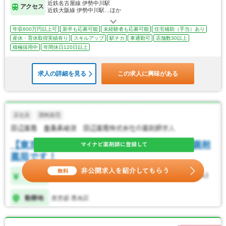
近鉄名古屋線 伊勢中川駅
アクセス
近鉄大阪線 伊勢中川駅…ほか
年収600万円以上可
新卒も応募可能
未経験者も応募可能
住宅補助（手当）あり
産休・育休取得実績有り
スキルアップ
駅チカ
車通勤可
店舗数30以上
積極採用中
年間休日120日以上
求人の詳細を見る
この求人に興味がある