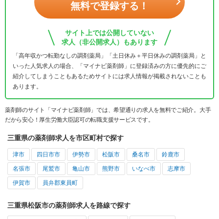
無料で登録する！
サイト上では公開していない
求人（非公開求人）もあります
「高年収かつ転勤なしの調剤薬局」「土日休み＋平日休みの調剤薬局」と
いった人気求人の場合、「マイナビ薬剤師」に登録済みの方に優先的にご
紹介してしまうこともあるためサイトには求人情報が掲載されないことも
あります。
薬剤師のサイト「マイナビ薬剤師」では、希望通りの求人を無料でご紹介。大手
だから安心！厚生労働大臣認可の転職支援サービスです。
三重県の薬剤師求人を市区町村で探す
津市
四日市市
伊勢市
松阪市
桑名市
鈴鹿市
名張市
尾鷲市
亀山市
熊野市
いなべ市
志摩市
伊賀市
員弁郡東員町
三重県松阪市の薬剤師求人を路線で探す