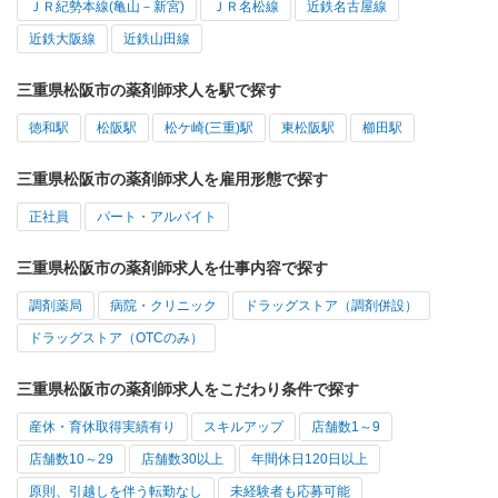
ＪＲ紀勢本線(亀山－新宮)
ＪＲ名松線
近鉄名古屋線
近鉄大阪線
近鉄山田線
三重県松阪市の薬剤師求人を駅で探す
徳和駅
松阪駅
松ケ崎(三重)駅
東松阪駅
櫛田駅
三重県松阪市の薬剤師求人を雇用形態で探す
正社員
パート・アルバイト
三重県松阪市の薬剤師求人を仕事内容で探す
調剤薬局
病院・クリニック
ドラッグストア（調剤併設）
ドラッグストア（OTCのみ）
三重県松阪市の薬剤師求人をこだわり条件で探す
産休・育休取得実績有り
スキルアップ
店舗数1～9
店舗数10～29
店舗数30以上
年間休日120日以上
原則、引越しを伴う転勤なし
未経験者も応募可能