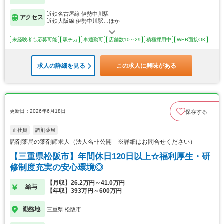
近鉄名古屋線 伊勢中川駅
アクセス
近鉄大阪線 伊勢中川駅…ほか
未経験者も応募可能
駅チカ
車通勤可
店舗数10～29
積極採用中
WEB面接OK
求人の詳細を見る
この求人に興味がある
更新日：2026年6月18日
保存する
正社員
調剤薬局
調剤薬局の薬剤師求人（法人名非公開 ※詳細はお問合せください）
【三重県松阪市】年間休日120日以上☆福利厚生・研
修制度充実の安心環境◎
【月収】26.2万円～41.0万円
給与
【年収】393万円～600万円
勤務地
三重県 松阪市