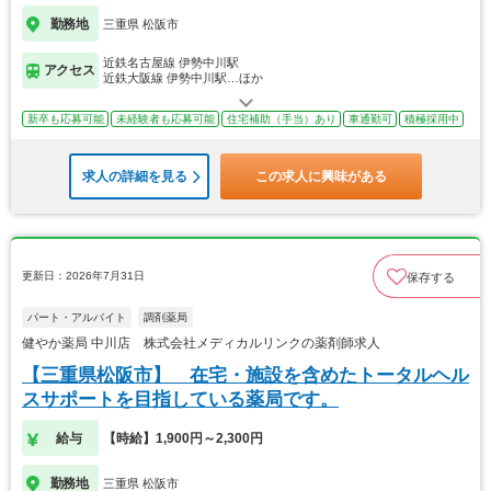
勤務地
三重県 松阪市
近鉄名古屋線 伊勢中川駅
アクセス
近鉄大阪線 伊勢中川駅…ほか
新卒も応募可能
未経験者も応募可能
住宅補助（手当）あり
車通勤可
積極採用中
求人の詳細を見る
この求人に興味がある
更新日：2026年7月31日
保存する
パート・アルバイト
調剤薬局
健やか薬局 中川店 株式会社メディカルリンクの薬剤師求人
【三重県松阪市】 在宅・施設を含めたトータルヘル
スサポートを目指している薬局です。
給与
【時給】1,900円～2,300円
勤務地
三重県 松阪市