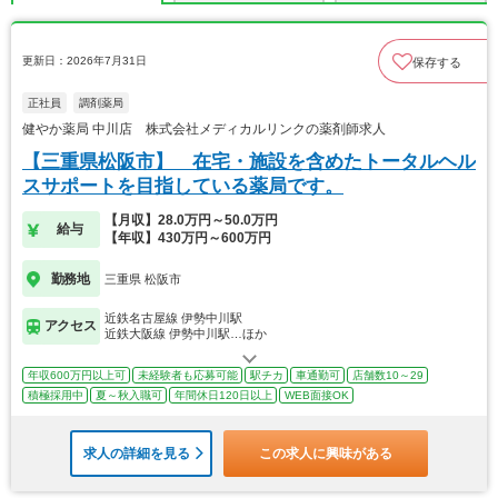
更新日：2026年7月31日
保存する
正社員
調剤薬局
健やか薬局 中川店 株式会社メディカルリンクの薬剤師求人
【三重県松阪市】 在宅・施設を含めたトータルヘル
スサポートを目指している薬局です。
【月収】28.0万円～50.0万円
給与
【年収】430万円～600万円
勤務地
三重県 松阪市
近鉄名古屋線 伊勢中川駅
アクセス
近鉄大阪線 伊勢中川駅…ほか
年収600万円以上可
未経験者も応募可能
駅チカ
車通勤可
店舗数10～29
積極採用中
夏～秋入職可
年間休日120日以上
WEB面接OK
求人の詳細を見る
この求人に興味がある