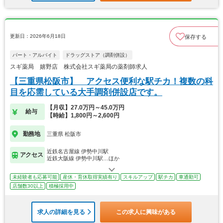
更新日：2026年6月18日
保存する
パート・アルバイト
ドラッグストア（調剤併設）
スギ薬局 嬉野店 株式会社スギ薬局の薬剤師求人
【三重県松阪市】 アクセス便利な駅チカ！複数の科
目を応需している大手調剤併設店です。
【月収】27.0万円～45.0万円
給与
【時給】1,800円～2,600円
勤務地
三重県 松阪市
近鉄名古屋線 伊勢中川駅
アクセス
近鉄大阪線 伊勢中川駅…ほか
未経験者も応募可能
産休・育休取得実績有り
スキルアップ
駅チカ
車通勤可
店舗数30以上
積極採用中
求人の詳細を見る
この求人に興味がある