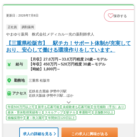
更新日：2026年7月8日
保存する
正社員
調剤薬局
やまゆり薬局 株式会社メディカル一光の薬剤師求人
【三重県松阪市】 駅チカ！サポート体制が充実して
おり、安心して働ける環境作りをしています。
【月収】27.0万円～33.0万円程度 24歳～モデル
給与
【年収】450万円～520万円程度 30歳～モデル
【時給】1,800円～
勤務地
三重県 松阪市
近鉄名古屋線 伊勢中川駅
アクセス
近鉄大阪線 伊勢中川駅…ほか
年収500万円以上可
新卒も応募可能
未経験者も応募可能
住宅補助（手当）あり
産休・育休取得実績有り
スキルアップ
駅チカ
車通勤可
店舗数30以上
積極採用中
夏～秋入職可
年間休日120日以上
求人の詳細を見る
この求人に興味がある