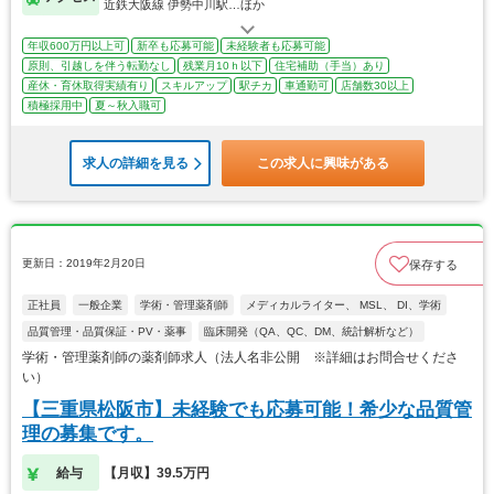
近鉄大阪線 伊勢中川駅…ほか
年収600万円以上可
新卒も応募可能
未経験者も応募可能
原則、引越しを伴う転勤なし
残業月10ｈ以下
住宅補助（手当）あり
産休・育休取得実績有り
スキルアップ
駅チカ
車通勤可
店舗数30以上
積極採用中
夏～秋入職可
求人の詳細を見る
この求人に興味がある
更新日：2019年2月20日
保存する
正社員
一般企業
学術・管理薬剤師
メディカルライター、 MSL、 DI、学術
品質管理・品質保証・PV・薬事
臨床開発（QA、QC、DM、統計解析など）
学術・管理薬剤師の薬剤師求人（法人名非公開 ※詳細はお問合せくださ
い）
【三重県松阪市】未経験でも応募可能！希少な品質管
理の募集です。
給与
【月収】39.5万円