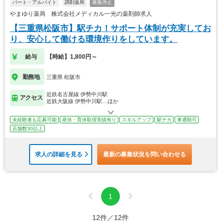
パート・アルバイト
調剤薬局
募集停止
やまゆり薬局 株式会社メディカル一光の薬剤師求人
【三重県松阪市】駅チカ！サポート体制が充実してお
り、安心して働ける環境作りをしています。
給与
【時給】1,800円～
勤務地
三重県 松阪市
近鉄名古屋線 伊勢中川駅
アクセス
近鉄大阪線 伊勢中川駅…ほか
未経験者も応募可能
産休・育休取得実績有り
スキルアップ
駅チカ
車通勤可
店舗数30以上
求人の詳細を見る
最新の募集状況を問い合わせる
1
12件／12件