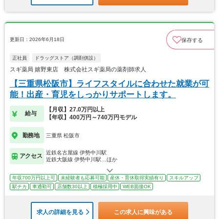
更新日：2026年6月18日
保存する
正社員
ドラッグストア（調剤併設）
スギ薬局 嬉野東店 株式会社スギ薬局の薬剤師求人
【三重県松阪市】ライフスタイルに合わせた就業が可
能！出産・育児をしっかりサポートします。
【月収】27.0万円以上
給与
【年収】400万円～740万円モデル
勤務地
三重県 松阪市
近鉄名古屋線 伊勢中川駅
アクセス
近鉄大阪線 伊勢中川駅…ほか
年収700万円以上可
未経験者も応募可能
産休・育休取得実績有り
スキルアップ
駅チカ
車通勤可
店舗数30以上
積極採用中
WEB面接OK
求人の詳細を見る
この求人に興味がある