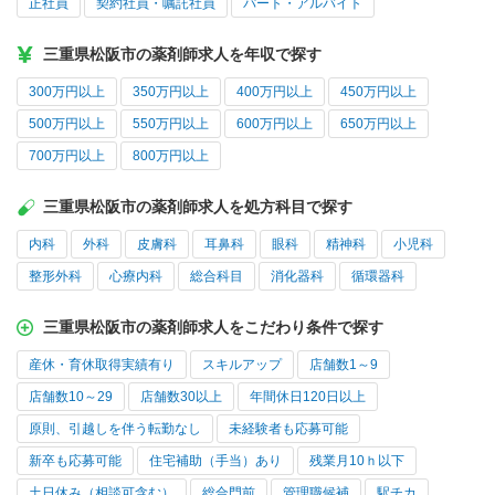
正社員
契約社員・嘱託社員
パート・アルバイト
三重県松阪市の薬剤師求人を年収で探す
300万円以上
350万円以上
400万円以上
450万円以上
500万円以上
550万円以上
600万円以上
650万円以上
700万円以上
800万円以上
三重県松阪市の薬剤師求人を処方科目で探す
内科
外科
皮膚科
耳鼻科
眼科
精神科
小児科
整形外科
心療内科
総合科目
消化器科
循環器科
三重県松阪市の薬剤師求人をこだわり条件で探す
産休・育休取得実績有り
スキルアップ
店舗数1～9
店舗数10～29
店舗数30以上
年間休日120日以上
原則、引越しを伴う転勤なし
未経験者も応募可能
新卒も応募可能
住宅補助（手当）あり
残業月10ｈ以下
土日休み（相談可含む）
総合門前
管理職候補
駅チカ