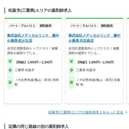
松阪市(三重県)エリアの薬剤師求人
パート・アルバイト
調剤薬局
パート・アルバイト
調剤薬局
株式会社メディカルリンク 健や
株式会社メディカルリンク 健や
か薬局 虹が丘店
か薬局 内五曲店
在宅応需数県内トップクラス！無菌
在宅応需数県内トップクラス！無菌
調剤や緩和ケアにも…
調剤や緩和ケアにも…
【時給】1,900円～2,300円
【時給】1,900円～2,300円
三重県 松阪市
三重県 松阪市
ＪＲ紀勢本線(亀山－新宮) 徳和
ＪＲ紀勢本線(亀山－新宮) 松阪
駅
駅 他
松阪市(三重県)エリアの薬剤師求人をもっと見る
近隣の同じ路線の別の薬剤師求人