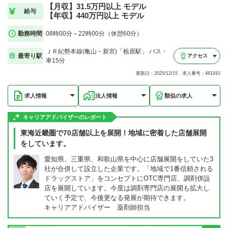
【月収】31.5万円以上 モデル
給与
【年収】440万円以上 モデル
勤務時間
08時00分～22時00分（休憩60分）
ＪＲ紀勢本線(亀山－新宮)「栃原駅」 バス・
最寄り駅
アクセス
車15分
更新日：2025/12/15 求人番号：481910
求人情報
法人情報
類似の求人
キャリアアドバイザーのレポート
東海近畿圏で70店舗以上を展開！地域に密着した店舗展開
をしています。
愛知県、三重県、和歌山県を中心に店舗展開をしていた3
社が合併して設立した企業です。「地域で1番信頼される
ドラッグストア」をコンセプトにOTC専門店、調剤併設
店を展開しています。今度は調剤専門店の展開も拡大し
ていく予定で、今後更なる発展が期待できます。
キャリアアドバイザー 薬剤師担当