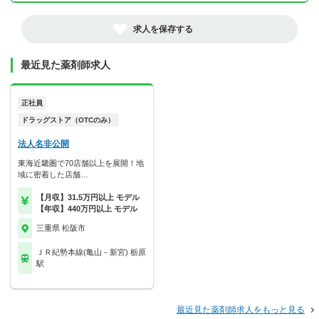
求人を保存する
最近見た薬剤師求人
正社員
ドラッグストア（OTCのみ）
法人名非公開
東海近畿圏で70店舗以上を展開！地
域に密着した店舗…
【月収】31.5万円以上 モデル
【年収】440万円以上 モデル
三重県 松阪市
ＪＲ紀勢本線(亀山－新宮) 栃原
駅
最近見た薬剤師求人をもっと見る