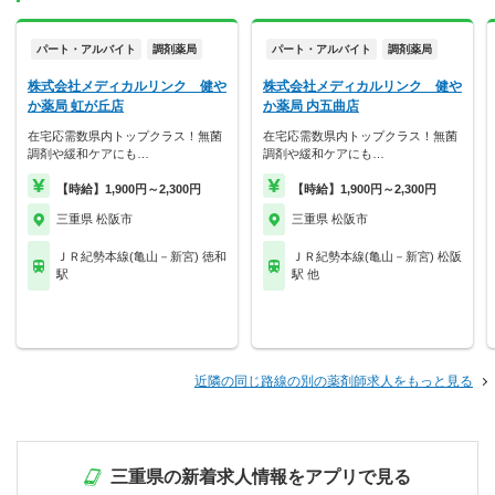
パート・アルバイト
調剤薬局
パート・アルバイト
調剤薬局
株式会社メディカルリンク 健や
株式会社メディカルリンク 健や
か薬局 虹が丘店
か薬局 内五曲店
在宅応需数県内トップクラス！無菌
在宅応需数県内トップクラス！無菌
調剤や緩和ケアにも…
調剤や緩和ケアにも…
【時給】1,900円～2,300円
【時給】1,900円～2,300円
三重県 松阪市
三重県 松阪市
ＪＲ紀勢本線(亀山－新宮) 徳和
ＪＲ紀勢本線(亀山－新宮) 松阪
駅
駅 他
近隣の同じ路線の別の薬剤師求人をもっと見る
三重県の新着求人情報をアプリで見る