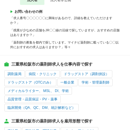
法人名
法人名非公開
お問い合わせの例
「求人番号〇〇〇〇〇〇に興味があるので、詳細を教えていただけます
か？」
「残業が少なめの店舗をJR〇〇線の沿線で探していますが、おすすめの店舗
はありますか？」
「薬剤師の募集を都内で探しています。マイナビ薬剤師に載っている〇〇以
外におすすめの求人はありますか？」等々
三重県松阪市の薬剤師求人を仕事内容で探す
調剤薬局
病院・クリニック
ドラッグストア（調剤併設）
ドラッグストア（OTCのみ）
一般企業
学術・管理薬剤師
メディカルライター、 MSL、 DI、学術
品質管理・品質保証・PV・薬事
臨床開発（QA、QC、DM、統計解析など）
三重県松阪市の薬剤師求人を雇用形態で探す