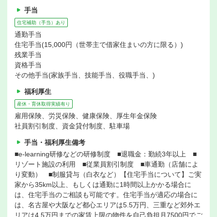
手当
住宅補助（手当）あり
通勤手当
住宅手当(15,000円（世帯主で借家住まいの方に限る）)
残業手当
資格手当
その他手当(家族手当、技能手当、役職手当、)
福利厚生
産休・育休取得実績有り
雇用保険、労災保険、健康保険、厚生年金保険
社員割引制度、資金貸付制度、駐車場
手当・福利厚生備考
■e-learning研修などの研修制度 ■退職金：勤続3年以上 ■
リゾート施設の利用 ■従業員割引制度 ■車通勤（店舗によ
り変動） ■制服貸与（白衣など）【住宅手当について】ご実
家から35km以上、もしくは通勤に1時間以上かかる場合に
は、住宅手当のご相談も可能です。住宅手当が適応の場合に
は、名古屋や大阪など都心エリアは5.5万円、三重など郊外エ
リアは4.5万円までの家賃上限の物件を自己負担月7500円でご