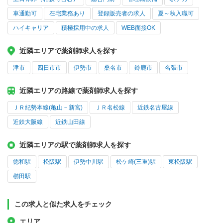
車通勤可
在宅業務あり
登録販売者の求人
夏～秋入職可
ハイキャリア
積極採用中の求人
WEB面接OK
近隣エリアで薬剤師求人を探す
津市
四日市市
伊勢市
桑名市
鈴鹿市
名張市
近隣エリアの路線で薬剤師求人を探す
ＪＲ紀勢本線(亀山－新宮)
ＪＲ名松線
近鉄名古屋線
近鉄大阪線
近鉄山田線
近隣エリアの駅で薬剤師求人を探す
徳和駅
松阪駅
伊勢中川駅
松ケ崎(三重)駅
東松阪駅
櫛田駅
この求人と似た求人をチェック
エリア