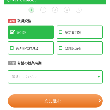
1
2
3
4
5
取得資格
必須
必須
薬剤師
認定薬剤師
薬剤師取得見込
登録販売者
取得予定年
希望の就業時期
必須
任意
年 3月
次に進む