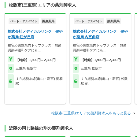
松阪市(三重県)エリアの薬剤師求人
パート・アルバイト
調剤薬局
パート・アルバイト
調剤薬局
株式会社メディカルリンク 健や
株式会社メディカルリンク 健や
か薬局 虹が丘店
か薬局 内五曲店
在宅応需数県内トップクラス！無菌
在宅応需数県内トップクラス！無菌
調剤や緩和ケアにも…
調剤や緩和ケアにも…
【時給】1,900円～2,300円
【時給】1,900円～2,300円
三重県 松阪市
三重県 松阪市
ＪＲ紀勢本線(亀山－新宮) 徳和
ＪＲ紀勢本線(亀山－新宮) 松阪
駅
駅 他
松阪市(三重県)エリアの薬剤師求人をもっと見る
近隣の同じ路線の別の薬剤師求人