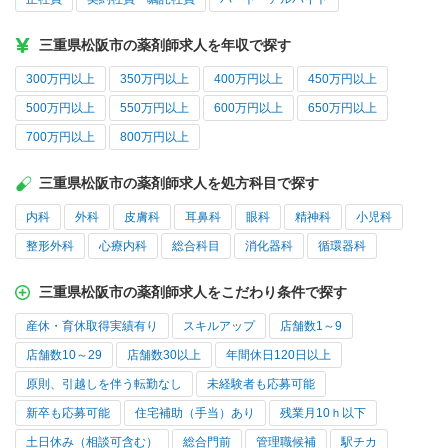
三重県松阪市の薬剤師求人を年収で探す
300万円以上
350万円以上
400万円以上
450万円以上
500万円以上
550万円以上
600万円以上
650万円以上
700万円以上
800万円以上
三重県松阪市の薬剤師求人を処方科目で探す
内科
外科
皮膚科
耳鼻科
眼科
精神科
小児科
整形外科
心療内科
総合科目
消化器科
循環器科
三重県松阪市の薬剤師求人をこだわり条件で探す
産休・育休取得実績有り
スキルアップ
店舗数1～9
店舗数10～29
店舗数30以上
年間休日120日以上
原則、引越しを伴う転勤なし
未経験者も応募可能
新卒も応募可能
住宅補助（手当）あり
残業月10ｈ以下
土日休み（相談可含む）
総合門前
管理職候補
駅チカ