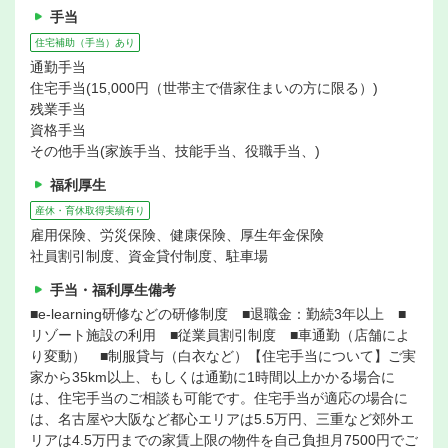
手当
住宅補助（手当）あり
通勤手当
住宅手当(15,000円（世帯主で借家住まいの方に限る）)
残業手当
資格手当
その他手当(家族手当、技能手当、役職手当、)
福利厚生
産休・育休取得実績有り
雇用保険、労災保険、健康保険、厚生年金保険
社員割引制度、資金貸付制度、駐車場
手当・福利厚生備考
■e-learning研修などの研修制度 ■退職金：勤続3年以上 ■
リゾート施設の利用 ■従業員割引制度 ■車通勤（店舗によ
り変動） ■制服貸与（白衣など）【住宅手当について】ご実
家から35km以上、もしくは通勤に1時間以上かかる場合に
は、住宅手当のご相談も可能です。住宅手当が適応の場合に
は、名古屋や大阪など都心エリアは5.5万円、三重など郊外エ
リアは4.5万円までの家賃上限の物件を自己負担月7500円でご