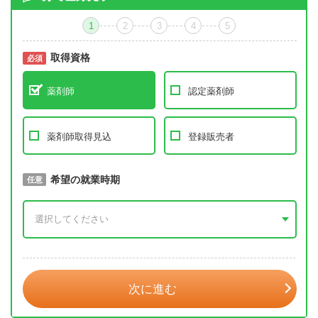
1
2
3
4
5
取得資格
必須
必須
薬剤師
認定薬剤師
薬剤師取得見込
登録販売者
取得予定年
希望の就業時期
必須
任意
年 3月
次に進む