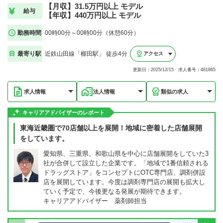
【月収】31.5万円以上 モデル
給与
【年収】440万円以上 モデル
勤務時間
00時00分～00時00分（休憩60分）
最寄り駅
近鉄山田線「櫛田駅」 徒歩4分
アクセス
更新日：2025/12/15 求人番号：481865
求人情報
法人情報
類似の求人
キャリアアドバイザーのレポート
東海近畿圏で70店舗以上を展開！地域に密着した店舗展開
をしています。
愛知県、三重県、和歌山県を中心に店舗展開をしていた3
社が合併して設立した企業です。「地域で1番信頼される
ドラッグストア」をコンセプトにOTC専門店、調剤併設
店を展開しています。今度は調剤専門店の展開も拡大し
ていく予定で、今後更なる発展が期待できます。
キャリアアドバイザー 薬剤師担当