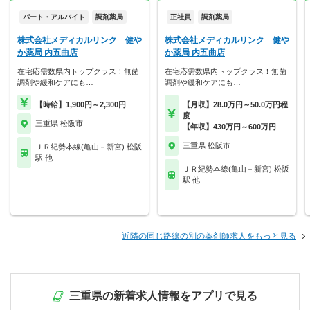
パート・アルバイト
調剤薬局
正社員
調剤薬局
株式会社メディカルリンク 健や
株式会社メディカルリンク 健や
か薬局 内五曲店
か薬局 内五曲店
在宅応需数県内トップクラス！無菌
在宅応需数県内トップクラス！無菌
調剤や緩和ケアにも…
調剤や緩和ケアにも…
【時給】1,900円～2,300円
【月収】28.0万円～50.0万円程
度
三重県 松阪市
【年収】430万円～600万円
三重県 松阪市
ＪＲ紀勢本線(亀山－新宮) 松阪
駅 他
ＪＲ紀勢本線(亀山－新宮) 松阪
駅 他
近隣の同じ路線の別の薬剤師求人をもっと見る
三重県の新着求人情報をアプリで見る