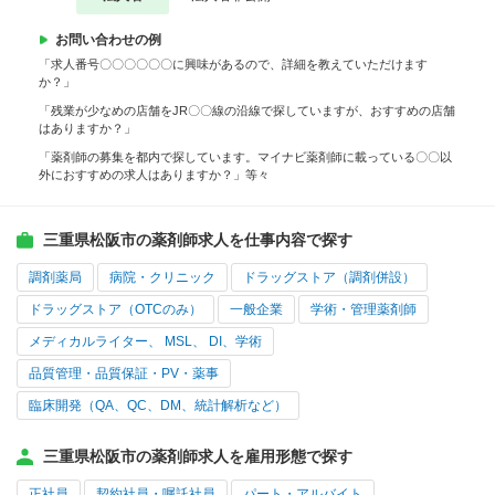
お問い合わせの例
「求人番号〇〇〇〇〇〇に興味があるので、詳細を教えていただけます
か？」
「残業が少なめの店舗をJR〇〇線の沿線で探していますが、おすすめの店舗
はありますか？」
「薬剤師の募集を都内で探しています。マイナビ薬剤師に載っている〇〇以
外におすすめの求人はありますか？」等々
三重県松阪市の薬剤師求人を仕事内容で探す
調剤薬局
病院・クリニック
ドラッグストア（調剤併設）
ドラッグストア（OTCのみ）
一般企業
学術・管理薬剤師
メディカルライター、 MSL、 DI、学術
品質管理・品質保証・PV・薬事
臨床開発（QA、QC、DM、統計解析など）
三重県松阪市の薬剤師求人を雇用形態で探す
正社員
契約社員・嘱託社員
パート・アルバイト