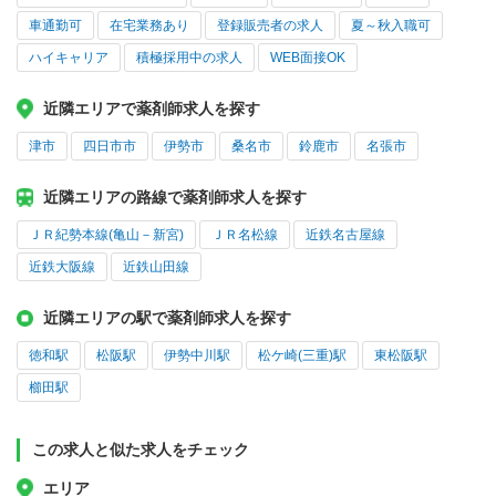
車通勤可
在宅業務あり
登録販売者の求人
夏～秋入職可
ハイキャリア
積極採用中の求人
WEB面接OK
近隣エリアで薬剤師求人を探す
津市
四日市市
伊勢市
桑名市
鈴鹿市
名張市
近隣エリアの路線で薬剤師求人を探す
ＪＲ紀勢本線(亀山－新宮)
ＪＲ名松線
近鉄名古屋線
近鉄大阪線
近鉄山田線
近隣エリアの駅で薬剤師求人を探す
徳和駅
松阪駅
伊勢中川駅
松ケ崎(三重)駅
東松阪駅
櫛田駅
この求人と似た求人をチェック
エリア