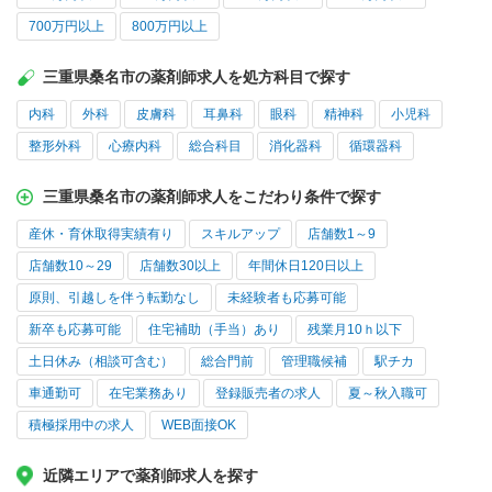
700万円以上
800万円以上
三重県桑名市の薬剤師求人を処方科目で探す
内科
外科
皮膚科
耳鼻科
眼科
精神科
小児科
整形外科
心療内科
総合科目
消化器科
循環器科
三重県桑名市の薬剤師求人をこだわり条件で探す
産休・育休取得実績有り
スキルアップ
店舗数1～9
店舗数10～29
店舗数30以上
年間休日120日以上
原則、引越しを伴う転勤なし
未経験者も応募可能
新卒も応募可能
住宅補助（手当）あり
残業月10ｈ以下
土日休み（相談可含む）
総合門前
管理職候補
駅チカ
車通勤可
在宅業務あり
登録販売者の求人
夏～秋入職可
積極採用中の求人
WEB面接OK
近隣エリアで薬剤師求人を探す