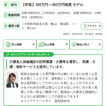
【年収】350万円～450万円程度 モデル
給与
日勤:08時30分～17時30分（休憩60分）,遅番:09時30分～18時
勤務時間
30分（休憩60分）
ＪＲ関西本線(名古屋－亀山)「桑名駅」 バ
最寄り駅
アクセス
ス・車11分
更新日：2025/01/28 求人番号：435589
求人情報
法人情報
類似の求人
キャリアアドバイザーのレポート
介護老人保健施設や訪問看護・介護等を運営し、医療・介
護・福祉サービスを提供しています。
医師を始め多くの専門職の方が働いているため色々な意
見を聞くことができ、薬剤師として意見を求められた場
合は薬剤師としてのやりがいを感じることができます。
それぞれ担当分野は異なりますが話しやすい方が多く風
通しの良い明るい職場です。勉強会への参加も積極的に
行えるため薬剤師としての成長もできます。
キャリアアドバイザー 薬剤師担当