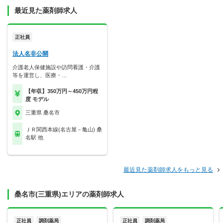
最近見た薬剤師求人
正社員
法人名非公開
介護老人保健施設や訪問看護・介護
等を運営し、医療・…
【年収】350万円～450万円程
度 モデル
三重県 桑名市
ＪＲ関西本線(名古屋－亀山) 桑
名駅 他
最近見た薬剤師求人をもっと見る
桑名市(三重県)エリアの薬剤師求人
正社員
調剤薬局
正社員
調剤薬局