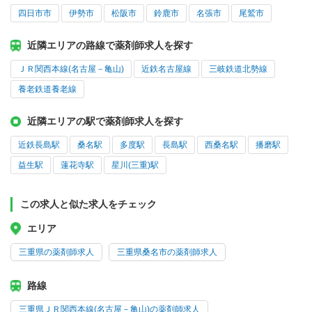
四日市市
伊勢市
松阪市
鈴鹿市
名張市
尾鷲市
近隣エリアの路線で薬剤師求人を探す
ＪＲ関西本線(名古屋－亀山)
近鉄名古屋線
三岐鉄道北勢線
養老鉄道養老線
近隣エリアの駅で薬剤師求人を探す
近鉄長島駅
桑名駅
多度駅
長島駅
西桑名駅
播磨駅
益生駅
蓮花寺駅
星川(三重)駅
この求人と似た求人をチェック
エリア
三重県の薬剤師求人
三重県桑名市の薬剤師求人
路線
三重県ＪＲ関西本線(名古屋－亀山)の薬剤師求人