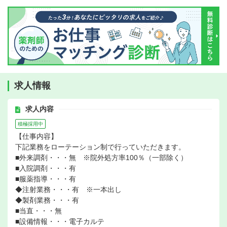
求人情報
求人内容
積極採用中
【仕事内容】
下記業務をローテーション制で行っていただきます。
■外来調剤・・・無 ※院外処方率100％（一部除く）
■入院調剤・・・有
■服薬指導・・・有
◆注射業務・・・有 ※一本出し
◆製剤業務・・・有
■当直・・・無
■設備情報・・・電子カルテ