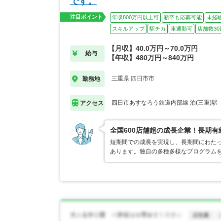
です。
注目ポイント
年収800万円以上可
新卒も応募可能
未経
スキルアップ
駅チカ
車通勤可
店舗数30
【月収】40.0万円～70.0万円
給与
【年収】480万円～840万円
三重県 四日市市
勤務地
四日市あすなろう鉄道内部線 泊(三重)駅
アクセス
全国600店舗超の成長企業！長期
短期間での成長を実現し、長期間にわた
あります。独自の多種多様なプログラム