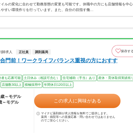
タイルの変化に合わせて勤務形態の変更も可能です。休職中の方にも店舗情報を中心
しやすい環境作りを行っています。また、自分の目指す働…
保存す
剤師求人
正社員
調剤薬局
合門前！ワークライフバランス重視の方におすす
験者も応募可能
土日休み（相談可含む）
住宅補助（手当）あり
産休・育休取得実績有
店舗数30以上
積極採用中
年間休日120日以上
24歳～モデル
この求人に興味がある
0歳～モデル
マイナビ薬剤師が求人情報を無料でご提供します。
薬局・病院等への直接応募・問い合わせではありません
のでご安心ください。