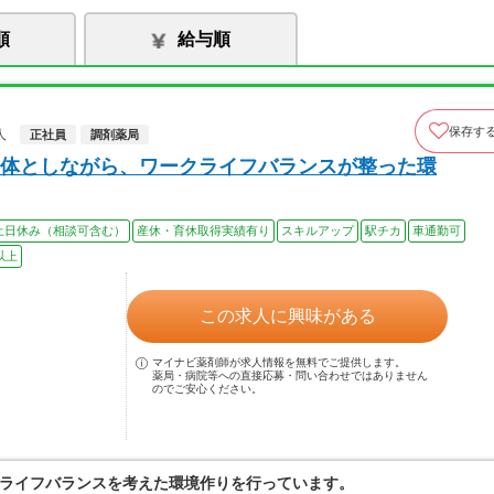
順
給与順
保存す
人
正社員
調剤薬局
体としながら、ワークライフバランスが整った環
土日休み（相談可含む）
産休・育休取得実績有り
スキルアップ
駅チカ
車通勤可
以上
この求人に興味がある
マイナビ薬剤師が求人情報を無料でご提供します。
薬局・病院等への直接応募・問い合わせではありません
のでご安心ください。
ライフバランスを考えた環境作りを行っています。