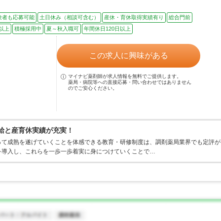
験者も応募可能
土日休み（相談可含む）
産休・育休取得実績有り
総合門前
以上
積極採用中
夏～秋入職可
年間休日120日以上
この求人に興味がある
マイナビ薬剤師が求人情報を無料でご提供します。
薬局・病院等への直接応募・問い合わせではありません
のでご安心ください。
有給と産育休実績が充実！
って成熟を遂げていくことを体感できる教育・研修制度は、調剤薬局業界でも定評が
を導入し、これらを一歩一歩着実に身につけていくことで…