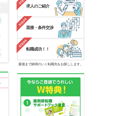
STEP2
求人のご紹介
STEP3
面接・条件交渉
STEP4
転職成功！！
最後まで納得のいく転職先をお探しします。
る