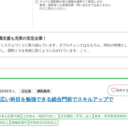
マイナビ薬剤師が求人情報を無料でご提供します。
薬局・病院等への直接応募・問い合わせではありません
のでご安心ください。
復職支援も充実の安定企業！
てシステムづくりに取り組んでいます。ダブルチェックはもちろん、同社の特徴とし
有し、調剤ミスを未然に防ぐように心がけています。こう…
保存す
薬剤師求人
正社員
調剤薬局
広い科目を勉強できる総合門前でスキルアップで
験者も応募可能
土日休み（相談可含む）
住宅補助（手当）あり
産休・育休取得実績有
30以上
積極採用中
年間休日120日以上