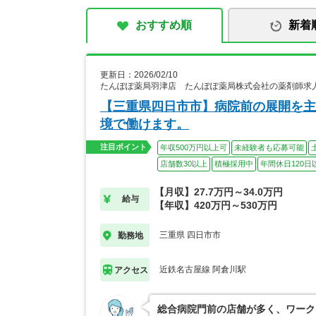
おすすめ順
新着
更新日：2026/02/10
たんぽぽ薬局羽津店 たんぽぽ薬局株式会社の薬剤師求
【三重県四日市市】病院前の展開を主
境で働けます。
注目ポイント
年収500万円以上可
未経験者も応募可能
店舗数30以上
積極採用中
年間休日120日
【月収】27.7万円～34.0万円
給与
【年収】420万円～530万円
三重県 四日市市
勤務地
近鉄名古屋線 阿倉川駅
アクセス
総合病院門前の店舗が多く、ワーク