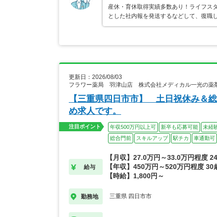
産休・育休取得実績多数あり！ライフス
とした社内報を発送するなどして、復職
更新日：2026/08/03
フラワー薬局 羽津山店 株式会社メディカル一光の薬
【三重県四日市市】 土日祝休み＆総
め求人です。
注目ポイント
年収500万円以上可
新卒も応募可能
未経
総合門前
スキルアップ
駅チカ
車通勤可
【月収】27.0万円～33.0万円程度 
【年収】450万円～520万円程度 3
給与
【時給】1,800円～
三重県 四日市市
勤務地