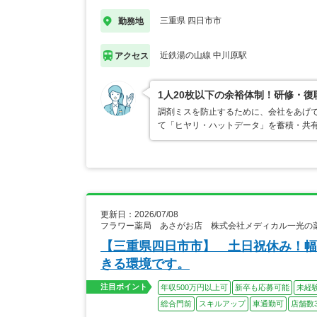
三重県 四日市市
勤務地
近鉄湯の山線 中川原駅
アクセス
1人20枚以下の余裕体制！研修・
調剤ミスを防止するために、会社をあげ
て「ヒヤリ・ハットデータ」を蓄積・共
更新日：2026/07/08
フラワー薬局 あさがお店 株式会社メディカル一光の
【三重県四日市市】 土日祝休み！幅
きる環境です。
注目ポイント
年収500万円以上可
新卒も応募可能
未経
総合門前
スキルアップ
車通勤可
店舗数