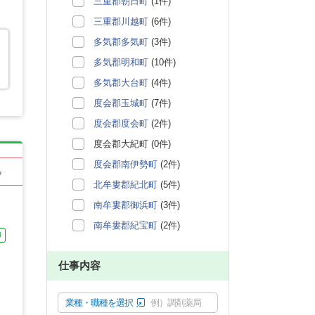
三重郡朝日町
(1件)
三重郡川越町
(6件)
多気郡多気町
(3件)
多気郡明和町
(10件)
多気郡大台町
(4件)
度会郡玉城町
(7件)
度会郡度会町
(2件)
度会郡大紀町 (0件)
度会郡南伊勢町
(2件)
る
北牟婁郡紀北町
(5件)
南牟婁郡御浜町
(3件)
南牟婁郡紀宝町
(2件)
り
仕事内容
業種・職種を選択
例）調剤薬局