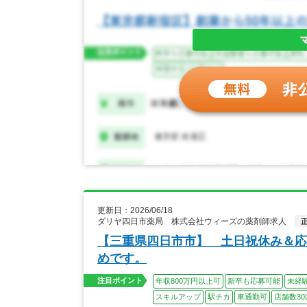
更新日：2026/06/18
ダリヤ四日市薬局 株式会社ウィーズの薬剤師求人
【三重県四日市市】 土日祝休み＆応
めです。
注目ポイント
年収800万円以上可
新卒も応募可能
未経
スキルアップ
駅チカ
車通勤可
店舗数30