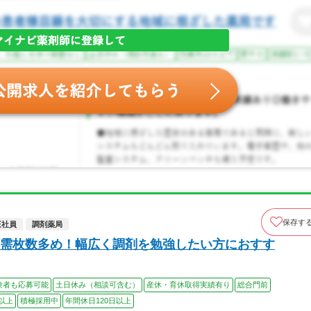
保存す
正社員
調剤薬局
需枚数多め！幅広く調剤を勉強したい方におすす
験者も応募可能
土日休み（相談可含む）
産休・育休取得実績有り
総合門前
以上
積極採用中
年間休日120日以上