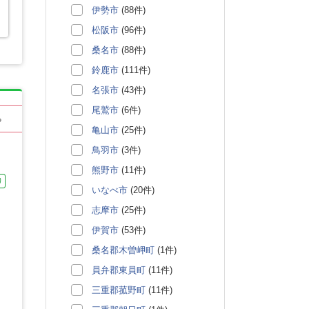
伊勢市
(88件)
松阪市
(96件)
桑名市
(88件)
鈴鹿市
(111件)
名張市
(43件)
尾鷲市
(6件)
る
亀山市
(25件)
鳥羽市
(3件)
熊野市
(11件)
り
いなべ市
(20件)
志摩市
(25件)
伊賀市
(53件)
桑名郡木曽岬町
(1件)
員弁郡東員町
(11件)
三重郡菰野町
(11件)