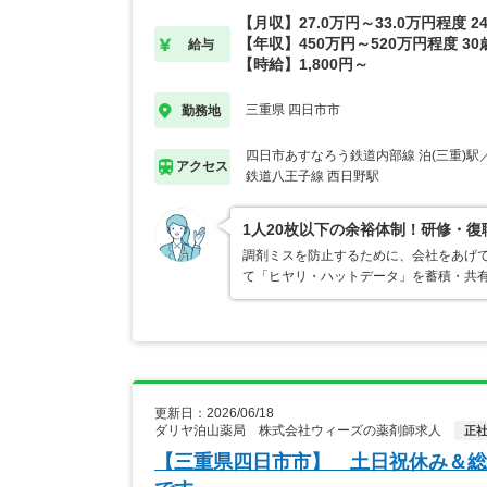
【月収】27.0万円～33.0万円程度 
【年収】450万円～520万円程度 3
給与
【時給】1,800円～
三重県 四日市市
勤務地
四日市あすなろう鉄道内部線 泊(三重)
アクセス
鉄道八王子線 西日野駅
1人20枚以下の余裕体制！研修・
調剤ミスを防止するために、会社をあげ
て「ヒヤリ・ハットデータ」を蓄積・共
更新日：2026/06/18
ダリヤ泊山薬局 株式会社ウィーズの薬剤師求人
正
【三重県四日市市】 土日祝休み＆総