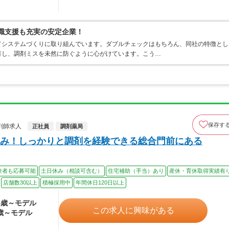
復職支援も充実の安定企業！
てシステムづくりに取り組んでいます。ダブルチェックはもちろん、同社の特徴とし
有し、調剤ミスを未然に防ぐように心がけています。こう…
保存す
剤師求人
正社員
調剤薬局
み！しっかりと調剤を経験できる総合門前にある
験者も応募可能
土日休み（相談可含む）
住宅補助（手当）あり
産休・育休取得実績有
店舗数30以上
積極採用中
年間休日120日以上
24歳～モデル
この求人に興味がある
0歳～モデル