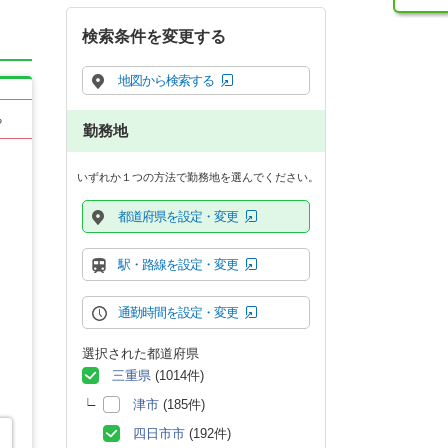
検索条件を変更する
地図から検索する
る
勤務地
いずれか１つの方法で勤務地を選んでください。
都道府県を設定・変更
駅・路線を設定・変更
通勤時間を設定・変更
選択された都道府県
三重県
(1014件)
津市
(185件)
四日市市
(192件)