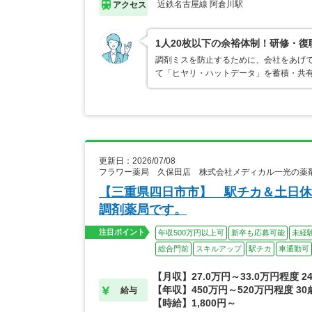
近鉄名古屋線 阿倉川駅
アクセス
1人20枚以下の余裕体制！研修・
調剤ミスを防止するために、会社をあげ
て「ヒヤリ・ハットデータ」を蓄積・共
更新日：2026/07/08
フラワー薬局 久保田店 株式会社メディカル一光の薬
【三重県四日市市】 駅チカ＆土日休
調剤薬局です。
注目ポイント
年収500万円以上可
新卒も応募可能
未経
総合門前
スキルアップ
駅チカ
車通勤可
【月収】27.0万円～33.0万円程度 
【年収】450万円～520万円程度 3
給与
【時給】1,800円～