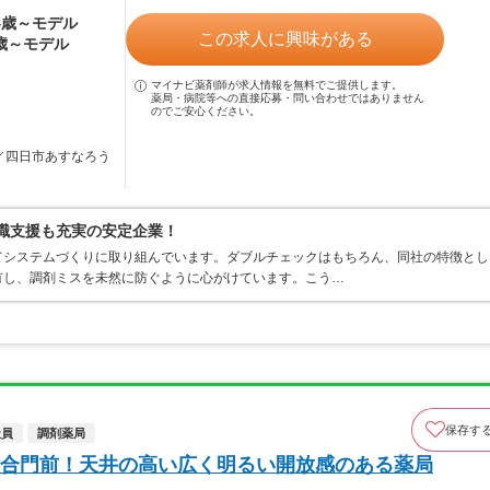
24歳～モデル
この求人に興味がある
0歳～モデル
マイナビ薬剤師が求人情報を無料でご提供します。
薬局・病院等への直接応募・問い合わせではありません
のでご安心ください。
駅／四日市あすなろう
復職支援も充実の安定企業！
てシステムづくりに取り組んでいます。ダブルチェックはもちろん、同社の特徴とし
有し、調剤ミスを未然に防ぐように心がけています。こう…
保存す
社員
調剤薬局
合門前！天井の高い広く明るい開放感のある薬局