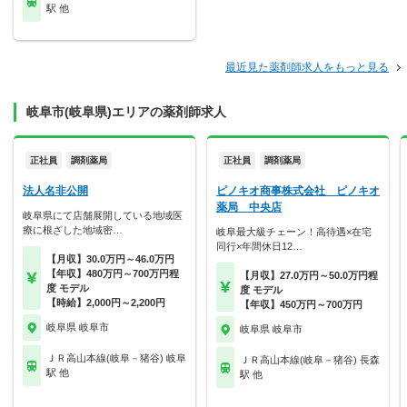
駅 他
最近見た薬剤師求人をもっと見る
岐阜市(岐阜県)エリアの薬剤師求人
正社員
調剤薬局
正社員
調剤薬局
法人名非公開
ピノキオ商事株式会社 ピノキオ
薬局 中央店
岐阜県にて店舗展開している地域医
療に根ざした地域密…
岐阜最大級チェーン！高待遇×在宅
同行×年間休日12…
【月収】30.0万円～46.0万円
【年収】480万円～700万円程
【月収】27.0万円～50.0万円程
度 モデル
度 モデル
【時給】2,000円～2,200円
【年収】450万円～700万円
岐阜県 岐阜市
岐阜県 岐阜市
ＪＲ高山本線(岐阜－猪谷) 岐阜
ＪＲ高山本線(岐阜－猪谷) 長森
駅 他
駅 他