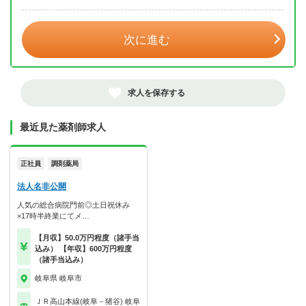
年 3月
次に進む
求人を保存する
最近見た薬剤師求人
正社員
調剤薬局
法人名非公開
人気の総合病院門前◎土日祝休み
×17時半終業にてメ…
【月収】50.0万円程度（諸手当
込み） 【年収】600万円程度
（諸手当込み）
岐阜県 岐阜市
ＪＲ高山本線(岐阜－猪谷) 岐阜