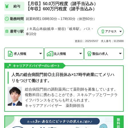
【月収】50.0万円程度（諸手当込み）
給与
【年収】600万円程度（諸手当込み）
勤務時間
就業時間1:08時30分～17時30分（休憩60分）
ＪＲ高山本線(岐阜－猪谷)「岐阜駅」 バス・
最寄り駅
アクセス
車10分
更新日：2025/05/07 求人番号：9135886
求人情報
法人情報
類似の求人
キャリアアドバイザーのレポート
人気の総合病院門前◎土日祝休み×17時半終業にてメリハ
リをつけて働けます。
総合病院門前の調剤薬局にて薬剤師を募集しています。
複数科目に携わることができ、スキルアップとワークラ
イフバランスをどちらも叶えられます。
キャリアアドバイザー 薬剤師担当