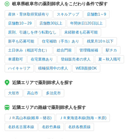
岐阜県岐阜市の薬剤師求人をこだわり条件で探す
産休・育休取得実績有り
スキルアップ
店舗数1～9
店舗数10～29
店舗数30以上
年間休日120日以上
原則、引越しを伴う転勤なし
未経験者も応募可能
新卒も応募可能
住宅補助（手当）あり
残業月10ｈ以下
土日休み（相談可含む）
総合門前
管理職候補
駅チカ
車通勤可
在宅業務あり
登録販売者の求人
夏～秋入職可
ハイキャリア
積極採用中の求人
WEB面接OK
近隣エリアで薬剤師求人を探す
大垣市
高山市
多治見市
近隣エリアの路線で薬剤師求人を探す
ＪＲ高山本線(岐阜－猪谷)
ＪＲ東海道本線(熱海－米原)
名鉄名古屋本線
名鉄竹鼻線
名鉄各務原線