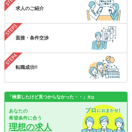
求人のご紹介
面接・条件交渉
転職成功!!
「検索したけど見つからなかった・・」
方は
あなたの
希望条件に合う
理想の求人