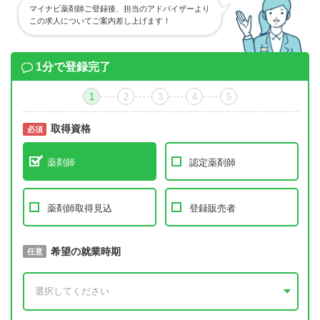
マイナビ薬剤師ご登録後、担当のアドバイザーより
この求人についてご案内差し上げます！
1分で登録完了
1
2
3
4
5
取得資格
必須
必須
薬剤師
認定薬剤師
薬剤師取得見込
登録販売者
取得予定年
希望の就業時期
必須
任意