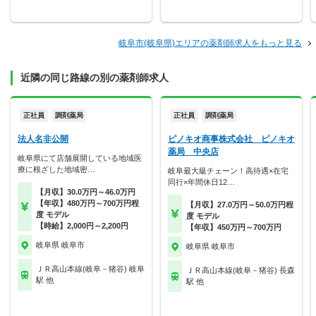
岐阜市(岐阜県)エリアの薬剤師求人をもっと見る
近隣の同じ路線の別の薬剤師求人
正社員
調剤薬局
正社員
調剤薬局
法人名非公開
ピノキオ商事株式会社 ピノキオ
薬局 中央店
岐阜県にて店舗展開している地域医
療に根ざした地域密…
岐阜最大級チェーン！高待遇×在宅
同行×年間休日12…
【月収】30.0万円～46.0万円
【年収】480万円～700万円程
【月収】27.0万円～50.0万円程
度 モデル
度 モデル
【時給】2,000円～2,200円
【年収】450万円～700万円
岐阜県 岐阜市
岐阜県 岐阜市
ＪＲ高山本線(岐阜－猪谷) 岐阜
ＪＲ高山本線(岐阜－猪谷) 長森
駅 他
駅 他