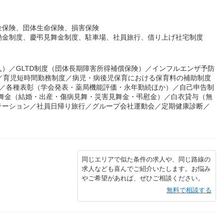
金保険、団体生命保険、損害保険
励金制度、慶弔見舞金制度、駐車場、社員旅行、借り上げ社宅制度
）／GLTD制度（団体長期障害所得補償保険）／インフルエンザ予防
給）／育児短時間勤務制度／病児・病後児保育における保育料の補助制度
度／各種表彰（学会発表・薬局機能評価・永年勤続ほか）／自己申告制
見舞金（結婚・出産・傷病見舞・災害見舞金・弔慰金）／白衣貸与（無
テーション／社員日帰り旅行／グループ会社運動会／定期健康診断／
同じエリアで似た条件の求人や、同じ路線の
求人なども喜んでご紹介いたします。お悩み
やご希望があれば、ぜひご相談ください。
無料で相談する