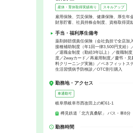
産休・育休取得実績有り
スキルアップ
雇用保険、労災保険、健康保険、厚生年
財形貯蓄、社員持株会制度、資格取得奨
手当・福利厚生備考
薬剤師賠償責任保険（会社負担で全店加入
接種補助制度（年1回一律3,500円支
／退職金制度（勤続3年以上）／復職制
度／2wayカード／再雇用制度／慶弔・
料クリーニング実施）／ベネフィットス
生活習慣病予防検診／OTC割引購入
勤務地・アクセス
車通勤可
岐阜県岐阜市西改田上の町61-1
樽見鉄道「北方真桑駅」 バス・車8分
勤務時間