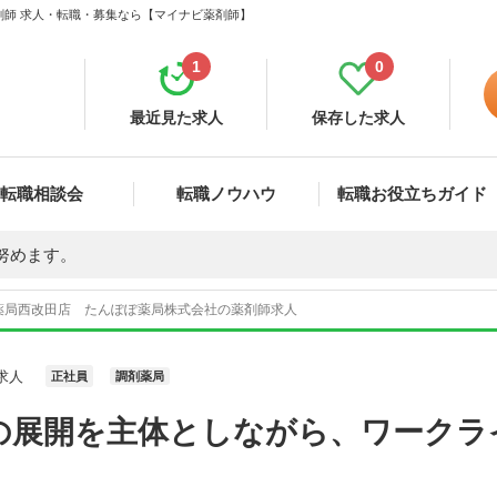
剤師 求人・転職・募集なら【マイナビ薬剤師】
1
0
最近見た求人
保存した求人
転職相談会
転職ノウハウ
転職お役立ちガイド
努めます。
薬局西改田店 たんぽぽ薬局株式会社の薬剤師求人
求人
正社員
調剤薬局
の展開を主体としながら、ワークラ