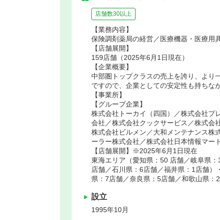
店舗数30以上
【業務内容】
保険調剤薬局の経営／医療機器・医療用
【店舗展開】
159店舗（2025年6月1日現在）
【企業概要】
中部圏トップクラスの売上を誇り、より
ですので、企業としての安定性も持ちな
【事業所】
【グループ企業】
株式会社トーカイ（四国）／株式会社プ
会社／株式会社クックサービス／株式会
株式会社ビルメン／大和メンテナンス株
ーラー株式会社／株式会社日本情報マー
【店舗展開】※2025年6月1日現在
東海エリア（愛知県：50 店舗／岐阜県：
店舗／石川県：6店舗／福井県：1店舗）
県：7店舗／奈良県：5店舗／和歌山県：
設立
1995年10月