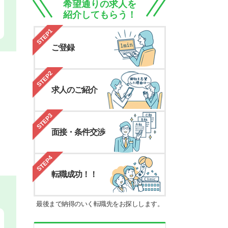
希望通りの求人を
紹介してもらう！
STEP1
ご登録
STEP2
求人のご紹介
STEP3
面接・条件交渉
STEP4
転職成功！！
最後まで納得のいく転職先をお探しします。