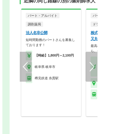
近隣の同じ路線の別の薬剤師求人
パート・アルバイト
パート・アルバイト
調剤薬局
ドラッグストア（調剤併設
法人名非公開
株式会社スギ薬局 スギ
又丸店
短時間勤務のパートさんを募集し
ております！
最高の服薬指導は、最高の休
ら。年2回の4連休、…
【時給】1,800円～2,100円
【月収】27.0万円～45.
円
岐阜県 岐阜市
【時給】1,800円～2,6
樽見鉄道 糸貫駅
岐阜県 岐阜市
樽見鉄道 北方真桑駅