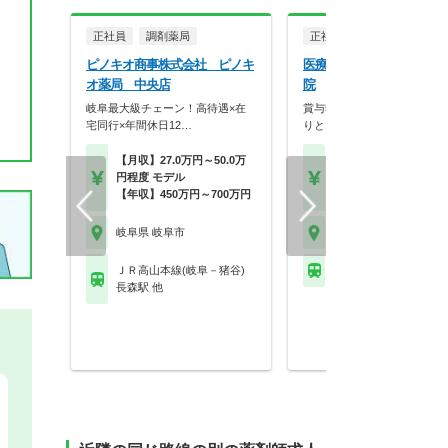
正社員
調剤薬局
正社員
病院・クリニッ
ピノキオ商事株式会社 ピノキ
医療法人社団尚英会 岐阜
オ薬局 中央店
院
岐阜最大級チェーン！高待遇×在
賞与5ヶ月実績★頑張りがし
宅同行×年間休日12…
りとお給与にも反映◎
【月収】27.0万円～50.0万
【月収】25.9万円～35.
円程度 モデル
円程度
【年収】450万円～700万円
【年収】500万円
岐阜県 岐阜市
岐阜県 岐阜市
ＪＲ高山本線(岐阜－猪谷)
名鉄竹鼻線 南宿駅
長森駅 他