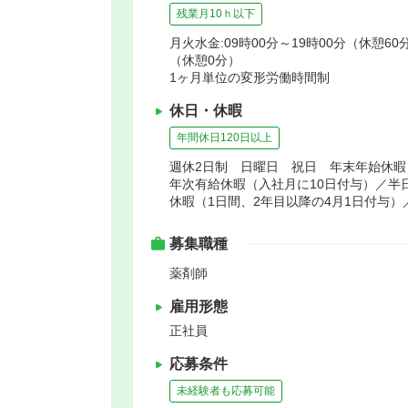
残業月10ｈ以下
月火水金:09時00分～19時00分（休憩60分
（休憩0分）
1ヶ月単位の変形労働時間制
休日・休暇
年間休日120日以上
週休2日制 日曜日 祝日 年末年始休
年次有給休暇（入社月に10日付与）／半日
休暇（1日間、2年目以降の4月1日付与）
募集職種
薬剤師
雇用形態
正社員
応募条件
未経験者も応募可能