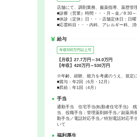
店舗にて、調剤業務、服薬指導、薬歴管
■診療（営業）時間・・・月～金／8:30～17
■休診（定休）日・・・店舗定休日：日曜
■応需科目・・・内科、アレルギー科、
給与
年収500万円以上可
【月収】27.7万円～34.0万円
【年収】420万円～530万円
※年齢、経験、能力を考慮のうえ、規定
■賞与：年2回（6月・12月）
■昇給：年1回（4月）
手当
通勤手当 住宅手当(転勤者住宅手当) 
当、役職手当：管理薬剤師手当／副薬局
勤手当／電話対応手当／特別電話対応手
いて
福利厚生