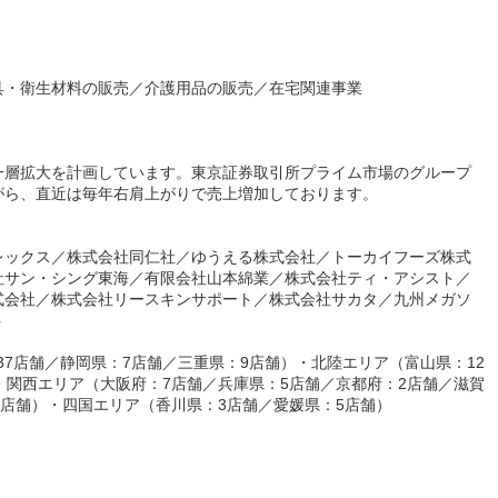
具・衛生材料の販売／介護用品の販売／在宅関連事業
一層拡大を計画しています。東京証券取引所プライム市場のグループ
がら、直近は毎年右肩上がりで売上増加しております。
レックス／株式会社同仁社／ゆうえる株式会社／トーカイフーズ株式
社サン・シング東海／有限会社山本綿業／株式会社ティ・アシスト／
式会社／株式会社リースキンサポート／株式会社サカタ／九州メガソ
ト
37店舗／静岡県：7店舗／三重県：9店舗）・北陸エリア（富山県：12
・関西エリア（大阪府：7店舗／兵庫県：5店舗／京都府：2店舗／滋賀
2店舗）・四国エリア（香川県：3店舗／愛媛県：5店舗）