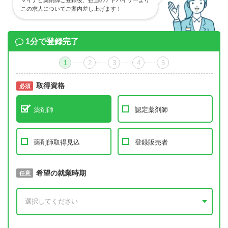
マイナビ薬剤師ご登録後、担当のアドバイザーより
この求人についてご案内差し上げます！
1分で登録完了
1
2
3
4
5
取得資格
必須
必須
薬剤師
認定薬剤師
薬剤師取得見込
登録販売者
取得予定年
希望の就業時期
必須
任意
年 3月