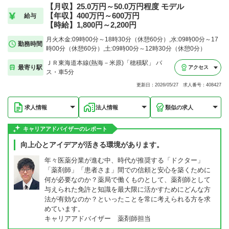
【月収】25.0万円～50.0万円程度 モデル
【年収】400万円～600万円
給与
【時給】1,800円～2,200円
月火木金:09時00分～18時30分（休憩60分）,水:09時00分～17
勤務時間
時00分（休憩60分）,土:09時00分～12時30分（休憩0分）
ＪＲ東海道本線(熱海－米原)「穂積駅」 バ
最寄り駅
アクセス
ス・車5分
更新日：2026/05/27 求人番号：408427
求人情報
法人情報
類似の求人
キャリアアドバイザーのレポート
向上心とアイデアが活きる環境があります。
年々医薬分業が進む中、時代が推奨する「ドクター」
「薬剤師」「患者さま」間での信頼と安心を築くために
何が必要なのか？薬局で働くものとして、薬剤師として
与えられた免許と知識を最大限に活かすためにどんな方
法が有効なのか？といったことを常に考えられる方を求
めています。
キャリアアドバイザー 薬剤師担当