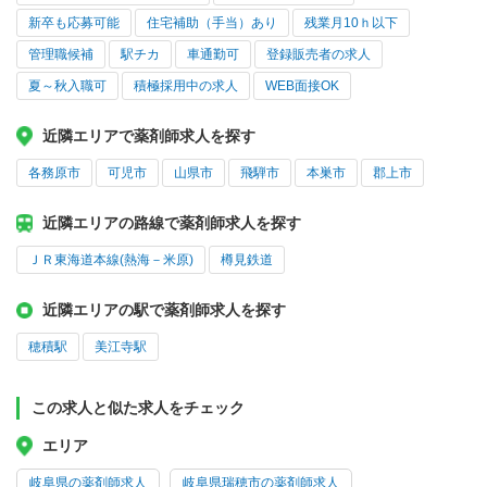
新卒も応募可能
住宅補助（手当）あり
残業月10ｈ以下
管理職候補
駅チカ
車通勤可
登録販売者の求人
夏～秋入職可
積極採用中の求人
WEB面接OK
近隣エリアで薬剤師求人を探す
各務原市
可児市
山県市
飛騨市
本巣市
郡上市
近隣エリアの路線で薬剤師求人を探す
ＪＲ東海道本線(熱海－米原)
樽見鉄道
近隣エリアの駅で薬剤師求人を探す
穂積駅
美江寺駅
この求人と似た求人をチェック
エリア
岐阜県の薬剤師求人
岐阜県瑞穂市の薬剤師求人