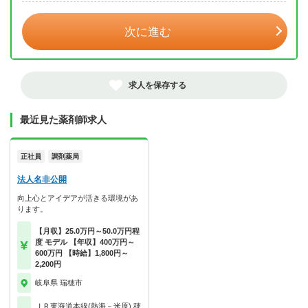
次に進む
求人を保存する
最近見た薬剤師求人
正社員
調剤薬局
法人名非公開
向上心とアイデアが活きる環境があ
ります。
【月収】25.0万円～50.0万円程
度 モデル 【年収】400万円～
600万円 【時給】1,800円～
2,200円
岐阜県 瑞穂市
ＪＲ東海道本線(熱海－米原) 穂