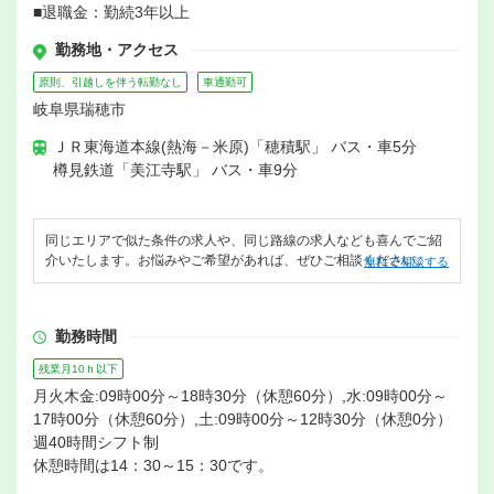
■退職金：勤続3年以上
勤務地・アクセス
原則、引越しを伴う転勤なし
車通勤可
岐阜県瑞穂市
ＪＲ東海道本線(熱海－米原)「穂積駅」 バス・車5分
樽見鉄道「美江寺駅」 バス・車9分
同じエリアで似た条件の求人や、同じ路線の求人なども喜んでご紹
介いたします。お悩みやご希望があれば、ぜひご相談ください。
無料で相談する
勤務時間
残業月10ｈ以下
月火木金:09時00分～18時30分（休憩60分）,水:09時00分～
17時00分（休憩60分）,土:09時00分～12時30分（休憩0分）
週40時間シフト制
休憩時間は14：30～15：30です。