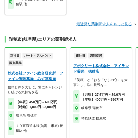
積駅 他
最近見た薬剤師求人をもっと見る
瑞穂市(岐阜県)エリアの薬剤師求人
正社員
パート・アルバイト
正社員
調剤薬局
調剤薬局
アポクリート株式会社 アイラン
ド薬局 穂積店
株式会社ファイン総合研究所 フ
ァイン調剤薬局 みずほ薬局
「笑顔」と「おもてなしの心」を大
事にし、常に挑戦を…
信頼と絆を大切に、常にチャレンジ
し続ける気持ちを応…
【月収】27.6万円～39.0万円
【年収】400万円～580万円
【年収】450万円～600万円
【時給】1,800円～3,000円
岐阜県 瑞穂市
岐阜県 瑞穂市
樽見鉄道 横屋駅
ＪＲ東海道本線(熱海－米原) 穂
積駅 他