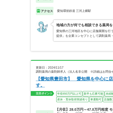
愛知環状鉄道 三河上郷駅
アクセス
地域の方が何でも相談できる薬局を
愛知県の三河地区を中心に店舗展開を行う
提供」を企業コンセプトとして調剤薬局
更新日：2024/11/17
調剤薬局の薬剤師求人（法人名非公開 ※詳細はお問合
【愛知県豊田市】 愛知県を中心に店
す。
注目ポイント
年収650万円以上可
新卒も応募可能
未経
産休・育休取得実績有り
車通勤可
店舗数1
【月収】28.0万円～47.0万円程度 