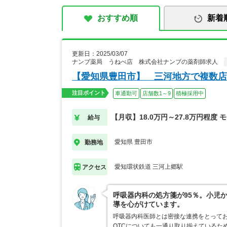
おすすめ順
新着
更新日：2025/03/07
ナンブ薬局 うねべ店 株式会社ナンブの薬剤師求人
【愛知県豊田市】 三河地方で複数店
注目ポイント
車通勤可
店舗数1～9
積極採用中
【月収】18.0万円～27.8万円程度 
給与
愛知県 豊田市
勤務地
愛知環状鉄道 三河上郷駅
アクセス
呼吸器内科の処方箋が95％。小児
導を心がけています。
呼吸器内科医師とは密接な連携をとってお
OTCについても一通り取り揃えているた