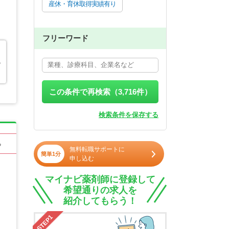
産休・育休取得実績有り
フリーワード
の
この条件で再検索（
3,716
件）
検索条件を保存する
る
無料転職サポートに
簡単1分
申し込む
マイナビ薬剤師に登録して
希望通りの求人を
紹介してもらう！
STEP1