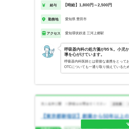
【時給】1,800円～2,500円
給与
愛知県 豊田市
勤務地
愛知環状鉄道 三河上郷駅
アクセス
呼吸器内科の処方箋が95％。小児
導を心がけています。
呼吸器内科医師とは密接な連携をとってお
OTCについても一通り取り揃えているた