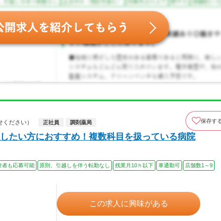
保存す
せください）
正社員
調剤薬局
したい方におすすめ！複数科目を扱っている病院
験者も応募可能
原則、引越しを伴う転勤なし
残業月10ｈ以下
車通勤可
店舗数1～9
この求人に興味がある