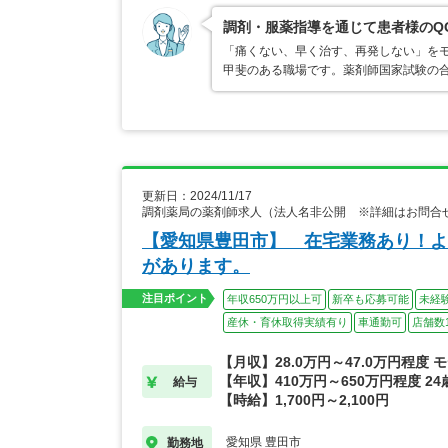
調剤・服薬指導を通じて患者様のQ
「痛くない、早く治す、再発しない」を
甲斐のある職場です。薬剤師国家試験の
更新日：2024/11/17
調剤薬局の薬剤師求人（法人名非公開 ※詳細はお問合
【愛知県豊田市】 在宅業務あり！よ
があります。
注目ポイント
年収650万円以上可
新卒も応募可能
未経
産休・育休取得実績有り
車通勤可
店舗数1
【月収】28.0万円～47.0万円程度 
【年収】410万円～650万円程度 2
給与
【時給】1,700円～2,100円
愛知県 豊田市
勤務地