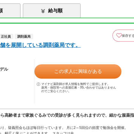
順
給与順
保存す
正社員
調剤薬局
舗を展開している調剤薬局です。
モデル
この求人に興味がある
マイナビ薬剤師が求人情報を無料でご提供します。
薬局・病院等への直接応募・問い合わせではありません
のでご安心ください。
から高齢者まで家族ぐるみでの受診が多く見られますので、細かな服薬
り、疑義照会もほぼ毎日行っています。 月に2～5回位の頻度で勉強会を開催。
め、幅広く学ぶことができます。 スタッフは全…