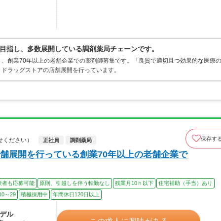
目指し、多数展開している調剤薬局チェーンです。
、創業70年以上の老舗企業での薬剤師募集です。「良質で適切且つ効果的な医療
・ドラッグストアの店舗展開を行っています。
保存す
せください）
正社員
調剤薬局
舗展開を行っている創業70年以上の老舗企業で
験者も応募可能
原則、引越しを伴う転勤なし
残業月10ｈ以下
住宅補助（手当）あり
0～29
積極採用中
年間休日120日以上
モデル