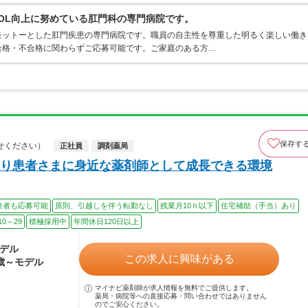
OL向上に努めている肛門科の専門病院です。
モットーとした肛門疾患の専門病院です。職員の自主性を尊重した明るく楽しい働き
合格・不合格に関わらずご応募可能です。ご家庭のある方…
保存す
せください）
正社員
調剤薬局
り患者さまに身近な薬剤師として成長できる環境
験者も応募可能
原則、引越しを伴う転勤なし
残業月10ｈ以下
住宅補助（手当）あり
0～29
積極採用中
年間休日120日以上
モデル
この求人に興味がある
4歳～モデル
マイナビ薬剤師が求人情報を無料でご提供します。
薬局・病院等への直接応募・問い合わせではありません
のでご安心ください。