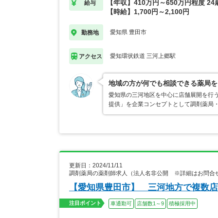
【年収】410万円～650万円程度 2
給与
【時給】1,700円～2,100円
愛知県 豊田市
勤務地
愛知環状鉄道 三河上郷駅
アクセス
地域の方が何でも相談できる薬局を
愛知県の三河地区を中心に店舗展開を行う
提供」を企業コンセプトとして調剤薬局
更新日：2024/11/11
調剤薬局の薬剤師求人（法人名非公開 ※詳細はお問合
【愛知県豊田市】 三河地方で複数店
注目ポイント
車通勤可
店舗数1～9
積極採用中