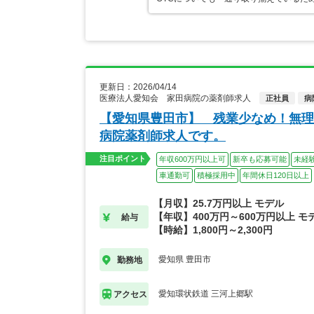
更新日：2026/04/14
医療法人愛知会 家田病院の薬剤師求人
正社員
病
【愛知県豊田市】 残業少なめ！無理
病院薬剤師求人です。
注目ポイント
年収600万円以上可
新卒も応募可能
未経
車通勤可
積極採用中
年間休日120日以上
【月収】25.7万円以上 モデル
【年収】400万円～600万円以上 モ
給与
【時給】1,800円～2,300円
愛知県 豊田市
勤務地
愛知環状鉄道 三河上郷駅
アクセス