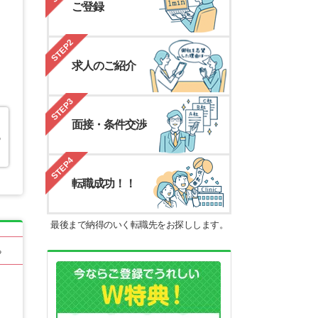
ご登録
STEP2
求人のご紹介
STEP3
面接・条件交渉
の
STEP4
転職成功！！
最後まで納得のいく転職先をお探しします。
る