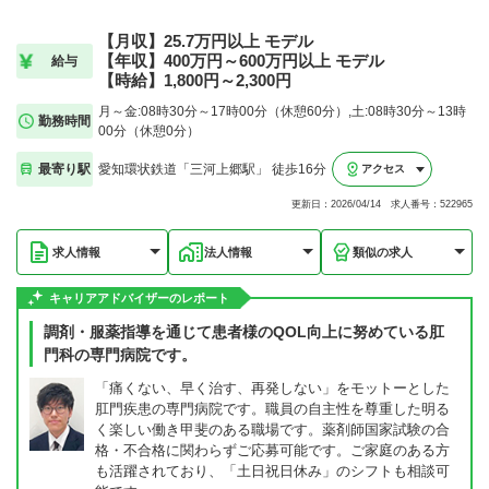
【月収】25.7万円以上 モデル
【年収】400万円～600万円以上 モデル
給与
【時給】1,800円～2,300円
月～金:08時30分～17時00分（休憩60分）,土:08時30分～13時
勤務時間
00分（休憩0分）
最寄り駅
愛知環状鉄道「三河上郷駅」 徒歩16分
アクセス
更新日：2026/04/14 求人番号：522965
求人情報
法人情報
類似の求人
キャリアアドバイザーのレポート
調剤・服薬指導を通じて患者様のQOL向上に努めている肛
門科の専門病院です。
「痛くない、早く治す、再発しない」をモットーとした
肛門疾患の専門病院です。職員の自主性を尊重した明る
く楽しい働き甲斐のある職場です。薬剤師国家試験の合
格・不合格に関わらずご応募可能です。ご家庭のある方
も活躍されており、「土日祝日休み」のシフトも相談可