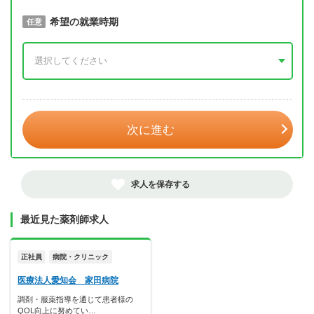
取得予定年
希望の就業時期
必須
任意
年 3月
次に進む
求人を保存する
最近見た薬剤師求人
正社員
病院・クリニック
医療法人愛知会 家田病院
調剤・服薬指導を通じて患者様の
QOL向上に努めてい…