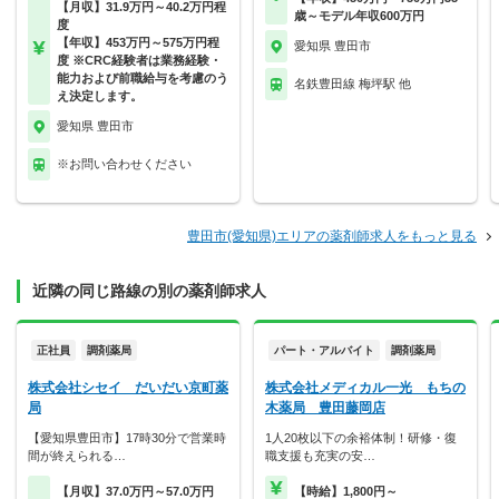
【月収】31.9万円～40.2万円程
歳～モデル年収600万円
度
【年収】453万円～575万円程
愛知県 豊田市
度 ※CRC経験者は業務経験・
能力および前職給与を考慮のう
名鉄豊田線 梅坪駅 他
え決定します。
愛知県 豊田市
※お問い合わせください
豊田市(愛知県)エリアの薬剤師求人をもっと見る
近隣の同じ路線の別の薬剤師求人
正社員
調剤薬局
パート・アルバイト
調剤薬局
株式会社シセイ だいだい京町薬
株式会社メディカル一光 もちの
局
木薬局 豊田藤岡店
【愛知県豊田市】17時30分で営業時
1人20枚以下の余裕体制！研修・復
間が終えられる…
職支援も充実の安…
【月収】37.0万円～57.0万円
【時給】1,800円～