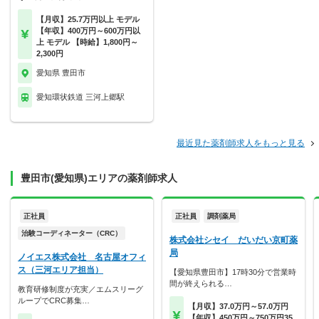
【月収】25.7万円以上 モデル
【年収】400万円～600万円以
上 モデル 【時給】1,800円～
2,300円
愛知県 豊田市
愛知環状鉄道 三河上郷駅
最近見た薬剤師求人をもっと見る
豊田市(愛知県)エリアの薬剤師求人
正社員
正社員
調剤薬局
治験コーディネーター（CRC）
株式会社シセイ だいだい京町薬
局
ノイエス株式会社 名古屋オフィ
ス（三河エリア担当）
【愛知県豊田市】17時30分で営業時
間が終えられる…
教育研修制度が充実／エムスリーグ
ループでCRC募集…
【月収】37.0万円～57.0万円
【年収】450万円～750万円35