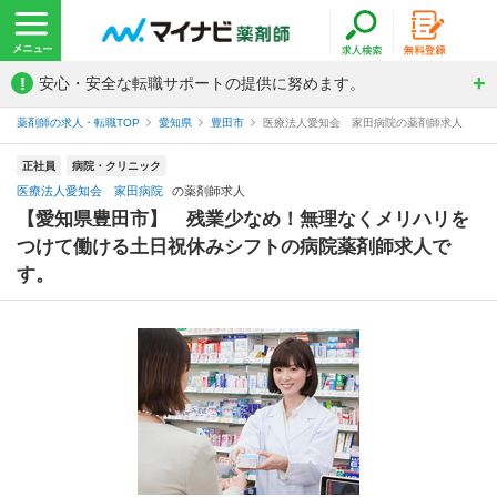
!
安心・安全な転職サポートの提供に努めます。
薬剤師の求人・転職TOP
愛知県
豊田市
医療法人愛知会 家田病院の薬剤師求人
正社員
病院・クリニック
医療法人愛知会 家田病院
の薬剤師求人
【愛知県豊田市】 残業少なめ！無理なくメリハリを
つけて働ける土日祝休みシフトの病院薬剤師求人で
す。