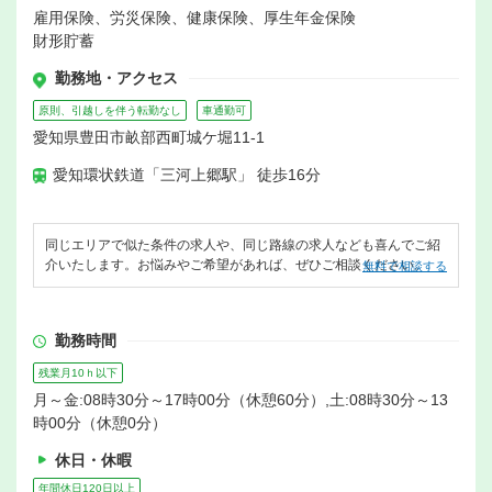
雇用保険、労災保険、健康保険、厚生年金保険
財形貯蓄
勤務地・アクセス
原則、引越しを伴う転勤なし
車通勤可
愛知県豊田市畝部西町城ケ堀11-1
愛知環状鉄道「三河上郷駅」 徒歩16分
同じエリアで似た条件の求人や、同じ路線の求人なども喜んでご紹
介いたします。お悩みやご希望があれば、ぜひご相談ください。
無料で相談する
勤務時間
残業月10ｈ以下
月～金:08時30分～17時00分（休憩60分）,土:08時30分～13
時00分（休憩0分）
休日・休暇
年間休日120日以上