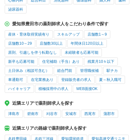
心療内科
総合科目
消化器科
循環器科
婦人科
歯科
泌尿器科
愛知県豊田市の薬剤師求人をこだわり条件で探す
産休・育休取得実績有り
スキルアップ
店舗数1～9
店舗数10～29
店舗数30以上
年間休日120日以上
原則、引越しを伴う転勤なし
未経験者も応募可能
新卒も応募可能
住宅補助（手当）あり
残業月10ｈ以下
土日休み（相談可含む）
総合門前
管理職候補
駅チカ
車通勤可
在宅業務あり
登録販売者の求人
夏～秋入職可
ハイキャリア
積極採用中の求人
WEB面接OK
近隣エリアで薬剤師求人を探す
津島市
碧南市
刈谷市
安城市
西尾市
蒲郡市
近隣エリアの路線で薬剤師求人を探す
名鉄豊田線
名鉄三河線
愛知環状鉄道
愛知高速交通リニモ