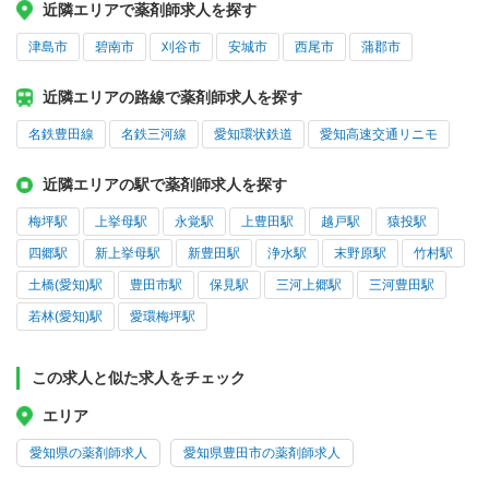
近隣エリアで薬剤師求人を探す
津島市
碧南市
刈谷市
安城市
西尾市
蒲郡市
近隣エリアの路線で薬剤師求人を探す
名鉄豊田線
名鉄三河線
愛知環状鉄道
愛知高速交通リニモ
近隣エリアの駅で薬剤師求人を探す
梅坪駅
上挙母駅
永覚駅
上豊田駅
越戸駅
猿投駅
四郷駅
新上挙母駅
新豊田駅
浄水駅
末野原駅
竹村駅
土橋(愛知)駅
豊田市駅
保見駅
三河上郷駅
三河豊田駅
若林(愛知)駅
愛環梅坪駅
この求人と似た求人をチェック
エリア
愛知県の薬剤師求人
愛知県豊田市の薬剤師求人