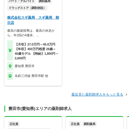
パート・アルバイト
調剤薬局
ドラッグストア（調剤併設）
株式会社スギ薬局 スギ薬局 朝
日店
最高の服薬指導は、最高の休息か
ら。年2回の4連休、…
【月収】27.0万円～45.0万円
【年収】450万円程度 26歳～
40歳モデル 【時給】1,800円～
2,600円
愛知県 豊田市
名鉄三河線 豊田市駅 他
最近見た薬剤師求人をもっと見る
豊田市(愛知県)エリアの薬剤師求人
正社員
正社員
調剤薬局