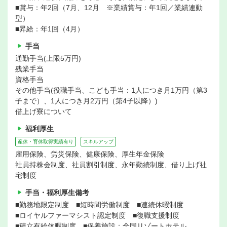
■賞与：年2回（7月、12月 ※業績賞与：年1回／業績連動
型）
■昇給：年1回（4月）
手当
通勤手当(上限5万円)
残業手当
資格手当
その他手当(役職手当、こども手当：1人につき月1万円（第3
子まで）、1人につき月2万円（第4子以降）)
借上げ寮について
福利厚生
産休・育休取得実績有り
スキルアップ
雇用保険、労災保険、健康保険、厚生年金保険
社員持株会制度、社員割引制度、永年勤続制度、借り上げ社
宅制度
手当・福利厚生備考
■勤務地限定制度 ■短時間労働制度 ■連続休暇制度
■ロイヤルファーマシスト認定制度 ■復職支援制度
■積立有給休暇制度 ■保養施設：全国リゾートホテル