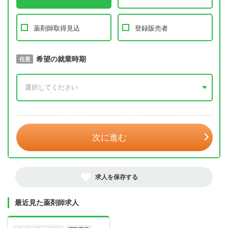
薬剤師取得見込
登録販売者
取得予定年
希望の就業時期
必須
任意
年 3月
次に進む
求人を保存する
最近見た薬剤師求人