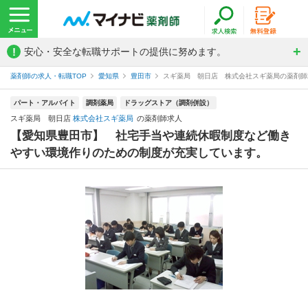
!
安心・安全な転職サポートの提供に努めます。
薬剤師の求人・転職TOP
愛知県
豊田市
スギ薬局 朝日店 株式会社スギ薬局の薬剤師
パート・アルバイト
調剤薬局
ドラッグストア（調剤併設）
スギ薬局 朝日店
株式会社スギ薬局
の薬剤師求人
【愛知県豊田市】 社宅手当や連続休暇制度など働き
やすい環境作りのための制度が充実しています。