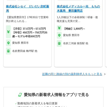
株式会社シセイ だいだい京町薬
株式会社メディカル一光 もちの
局
木薬局 豊田藤岡店
【愛知県豊田市】17時30分で営業時
1人20枚以下の余裕体制！研修・復
間が終えられる…
職支援も充実の安…
【月収】37.0万円～57.0万円
【時給】1,800円～
【年収】450万円～750万円35
愛知県 豊田市
歳～モデル年収600万円
愛知県 豊田市
名鉄三河線 猿投駅 他
名鉄豊田線 梅坪駅 他
近隣の同じ路線の別の薬剤師求人をもっと見る
愛知県の新着求人情報をアプリで見る
勤務地別の新着求人を毎日更新