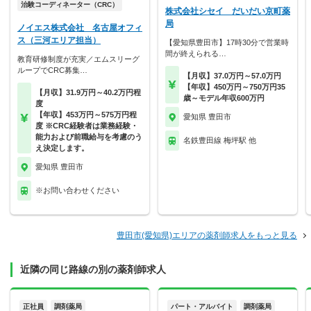
治験コーディネーター（CRC）
株式会社シセイ だいだい京町薬
局
ノイエス株式会社 名古屋オフィ
ス（三河エリア担当）
【愛知県豊田市】17時30分で営業時
間が終えられる…
教育研修制度が充実／エムスリーグ
ループでCRC募集…
【月収】37.0万円～57.0万円
【年収】450万円～750万円35
【月収】31.9万円～40.2万円程
歳～モデル年収600万円
度
【年収】453万円～575万円程
愛知県 豊田市
度 ※CRC経験者は業務経験・
能力および前職給与を考慮のう
名鉄豊田線 梅坪駅 他
え決定します。
愛知県 豊田市
※お問い合わせください
豊田市(愛知県)エリアの薬剤師求人をもっと見る
近隣の同じ路線の別の薬剤師求人
正社員
調剤薬局
パート・アルバイト
調剤薬局