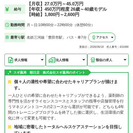
【月収】27.0万円～45.0万円
【年収】450万円程度 26歳～40歳モデル
給与
【時給】1,800円～2,600円
勤務時間
月～日:10時00分～22時00分（休憩60分）
最寄り駅
名鉄三河線「豊田市駅」 バス・車7分
アクセス
更新日：2026/06/18 求人番号：431668
求人情報
法人情報
類似の求人
スギ薬局 朝日店 株式会社スギ薬局のポイント
個々人の適性や希望に合わせたキャリアプランが描けま
す。
一人ひとりの希望に合わせたキャリアップができるよう、薬剤師の
専門性を活かすライセンスコースとスタッフの指導や店舗管理を行
うマネジメントコースの2コースから選択が可能です。どちらも4年
間のトレーニングプログラムを終了した後に選択し、生活環境の変
化に伴って変更も可能です。
地域に密着したトータルヘルスケアステーションを目指し