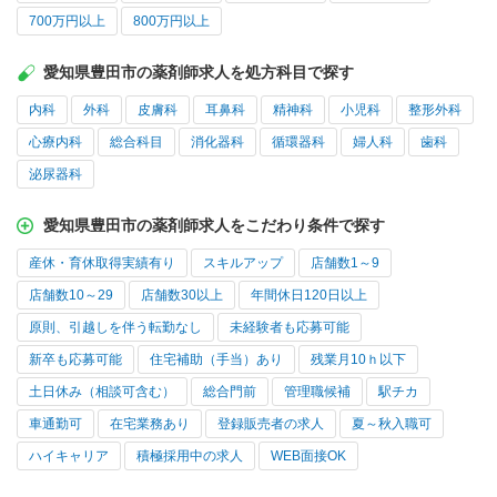
700万円以上
800万円以上
愛知県豊田市の薬剤師求人を処方科目で探す
内科
外科
皮膚科
耳鼻科
精神科
小児科
整形外科
心療内科
総合科目
消化器科
循環器科
婦人科
歯科
泌尿器科
愛知県豊田市の薬剤師求人をこだわり条件で探す
産休・育休取得実績有り
スキルアップ
店舗数1～9
店舗数10～29
店舗数30以上
年間休日120日以上
原則、引越しを伴う転勤なし
未経験者も応募可能
新卒も応募可能
住宅補助（手当）あり
残業月10ｈ以下
土日休み（相談可含む）
総合門前
管理職候補
駅チカ
車通勤可
在宅業務あり
登録販売者の求人
夏～秋入職可
ハイキャリア
積極採用中の求人
WEB面接OK