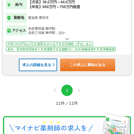
【月収】36.0万円～44.0万円
給与
【年収】600万円～750万円程度
勤務地
愛知県 豊田市
名鉄豊田線 梅坪駅
アクセス
名鉄三河線 梅坪駅…ほか
年収700万円以上可
残業月10ｈ以下
住宅補助（手当）あり
産休・育休取得実績有り
車通勤可
店舗数10～29
積極採用中
管理職候補
求人の詳細を見る
この求人に興味がある
1
11件／11件