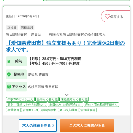
更新日：2026年5月26日
保存する
正社員
調剤薬局
豊田調剤薬局 逢妻店 有限会社豊田調剤薬局の薬剤師求人
【愛知県豊田市】独立支援もあり！完全週休2日制の
求人です。
【月収】28.0万円～58.0万円程度
給与
【年収】450万円～700万円程度
勤務地
愛知県 豊田市
アクセス
名鉄三河線 豊田市駅
年収700万円以上可
新卒も応募可能
未経験者も応募可能
原則、引越しを伴う転勤なし
土日休み（相談可含む）
産休・育休取得実績有り
車通勤可
店舗数1～9
積極採用中
夏～秋入職可
管理職候補
求人の詳細を見る
この求人に興味がある