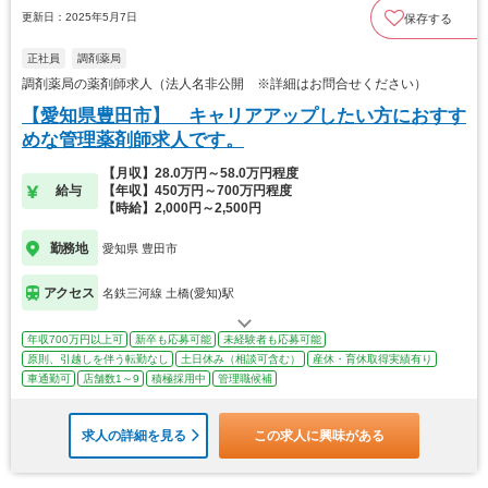
更新日：2025年5月7日
保存する
正社員
調剤薬局
調剤薬局の薬剤師求人（法人名非公開 ※詳細はお問合せください）
【愛知県豊田市】 キャリアアップしたい方におすす
めな管理薬剤師求人です。
【月収】28.0万円～58.0万円程度
給与
【年収】450万円～700万円程度
【時給】2,000円～2,500円
勤務地
愛知県 豊田市
アクセス
名鉄三河線 土橋(愛知)駅
年収700万円以上可
新卒も応募可能
未経験者も応募可能
原則、引越しを伴う転勤なし
土日休み（相談可含む）
産休・育休取得実績有り
車通勤可
店舗数1～9
積極採用中
管理職候補
求人の詳細を見る
この求人に興味がある