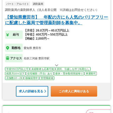
パート・アルバイト
調剤薬局
調剤薬局の薬剤師求人（法人名非公開 ※詳細はお問合せください）
【愛知県豊田市】 年配の方にも人気のバリアフリー
に配慮した薬局で管理薬剤師を募集中。
【月収】26.0万円～40.0万円以上
給与
【年収】400万円～550万円以上
【時給】2,000円～
勤務地
愛知県 豊田市
アクセス
名鉄三河線 豊田市駅
年収550万円以上可
未経験者も応募可能
原則、引越しを伴う転勤なし
残業月10ｈ以下
住宅補助（手当）あり
産休・育休取得実績有り
車通勤可
店舗数10～29
積極採用中
管理職候補
求人の詳細を見る
この求人に興味がある