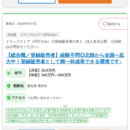
更新日：2025年5月7日
保存する
正社員
ドラッグストア（OTCのみ）
ドラッグストア（OTCのみ）の登録販売者の求人（法人名非公開 ※詳細
はお問合せください）
【総合職／登録販売者】経験不問◎北陸から全国へ拡
大中！登録販売者として精一杯成長できる環境です♪
【月収】20.0万円
給与
【年収】300万円～450万円
勤務地
愛知県 豊田市
アクセス
※お問い合わせください
年収450万円以上可
新卒も応募可能
未経験者も応募可能
残業月10ｈ以下
住宅補助（手当）あり
産休・育休取得実績有り
スキルアップ
車通勤可
店舗数30以上
登録販売者の求人
積極採用中
管理職候補