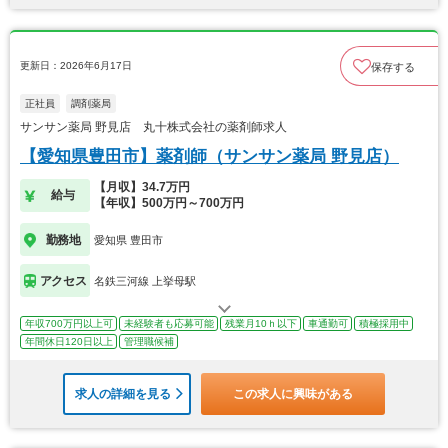
更新日：2026年6月17日
保存する
正社員
調剤薬局
サンサン薬局 野見店 丸十株式会社の薬剤師求人
【愛知県豊田市】薬剤師（サンサン薬局 野見店）
【月収】34.7万円
給与
【年収】500万円～700万円
勤務地
愛知県 豊田市
アクセス
名鉄三河線 上挙母駅
年収700万円以上可
未経験者も応募可能
残業月10ｈ以下
車通勤可
積極採用中
年間休日120日以上
管理職候補
求人の詳細を見る
この求人に興味がある