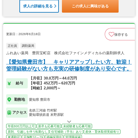
求人の詳細を見る
この求人に興味がある
更新日：2026年6月18日
保存する
正社員
調剤薬局
ふれあい薬局 豊田宝町店 株式会社ファインメディカルの薬剤師求人
【愛知県豊田市】 キャリアアップしたい方、歓迎！
管理経験がない方も充実の研修制度があり安心です。
【月収】30.0万円～44.0万円
給与
【年収】452万円～620万円
【時給】2,000円～
勤務地
愛知県 豊田市
名鉄三河線 竹村駅
アクセス
愛知環状鉄道 末野原駅
年収600万円以上可
新卒も応募可能
未経験者も応募可能
原則、引越しを伴う転勤なし
住宅補助（手当）あり
産休・育休取得実績有り
車通勤可
店舗数10～29
積極採用中
管理職候補