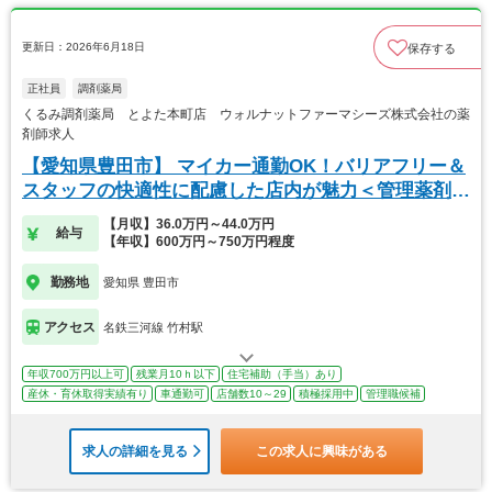
更新日：2026年6月18日
保存する
正社員
調剤薬局
くるみ調剤薬局 とよた本町店 ウォルナットファーマシーズ株式会社の薬
剤師求人
【愛知県豊田市】 マイカー通勤OK！バリアフリー＆
スタッフの快適性に配慮した店内が魅力＜管理薬剤師
＞
【月収】36.0万円～44.0万円
給与
【年収】600万円～750万円程度
勤務地
愛知県 豊田市
アクセス
名鉄三河線 竹村駅
年収700万円以上可
残業月10ｈ以下
住宅補助（手当）あり
産休・育休取得実績有り
車通勤可
店舗数10～29
積極採用中
管理職候補
求人の詳細を見る
この求人に興味がある