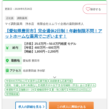
更新日：2026年5月26日
保存する
正社員
調剤薬局
マイ調剤薬局 浄水店 有限会社エムワイ企画の薬剤師求人
【愛知県豊田市】完全週休2日制！年齢制限不問！ア
ットホームな薬局でございます！
【月収】25.0万円～50.0万円程度 モデル
給与
【年収】400万円～600万円
【時給】1,800円～2,200円
勤務地
愛知県 豊田市
アクセス
名鉄豊田線 浄水駅
年収600万円以上可
新卒も応募可能
未経験者も応募可能
原則、引越しを伴う転勤なし
残業月10ｈ以下
住宅補助（手当）あり
駅チカ
車通勤可
店舗数10～29
積極採用中
夏～秋入職可
年間休日120日以上
管理職候補
求人の詳細を見る
この求人に興味がある