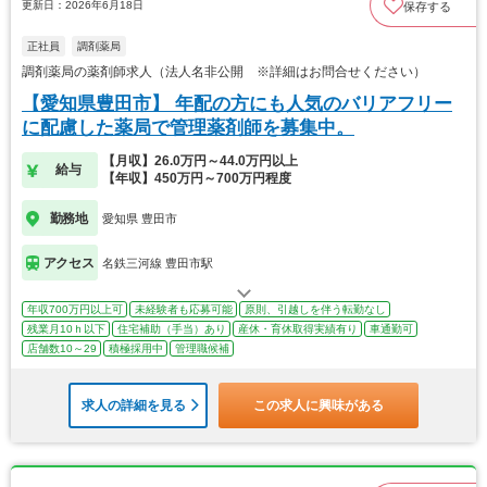
更新日：2026年6月18日
保存する
正社員
調剤薬局
調剤薬局の薬剤師求人（法人名非公開 ※詳細はお問合せください）
【愛知県豊田市】 年配の方にも人気のバリアフリー
に配慮した薬局で管理薬剤師を募集中。
【月収】26.0万円～44.0万円以上
給与
【年収】450万円～700万円程度
勤務地
愛知県 豊田市
アクセス
名鉄三河線 豊田市駅
年収700万円以上可
未経験者も応募可能
原則、引越しを伴う転勤なし
残業月10ｈ以下
住宅補助（手当）あり
産休・育休取得実績有り
車通勤可
店舗数10～29
積極採用中
管理職候補
求人の詳細を見る
この求人に興味がある