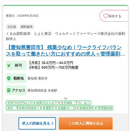
更新日：2026年6月18日
保存する
正社員
調剤薬局
くるみ調剤薬局 とよた東店 ウォルナットファーマシーズ株式会社の薬剤
師求人
【愛知県豊田市】 残業少なめ！ワークライフバラン
スを取って働きたい方におすすめの求人＜管理薬剤師
＞
【月収】36.0万円～44.0万円
給与
【年収】600万円～750万円程度
勤務地
愛知県 豊田市
アクセス
愛知環状鉄道 永覚駅
年収700万円以上可
残業月10ｈ以下
住宅補助（手当）あり
産休・育休取得実績有り
車通勤可
店舗数10～29
積極採用中
管理職候補
求人の詳細を見る
この求人に興味がある