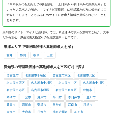
「高年収かつ転勤なしの調剤薬局」「土日休み＋平日休みの調剤薬局」と
いった人気求人の場合、「マイナビ薬剤師」に登録済みの方に優先的にご
紹介してしまうこともあるためサイトには求人情報が掲載されないことも
あります。
薬剤師のサイト「マイナビ薬剤師」では、希望通りの求人を無料でご紹介。大手
だから安心！厚生労働大臣認可の転職支援サービスです。
東海エリアで管理職候補の薬剤師求人を探す
愛知
静岡
岐阜
三重
愛知県の管理職候補の薬剤師求人を市区町村で探す
名古屋市
名古屋市千種区
名古屋市東区
名古屋市北区
名古屋市西区
名古屋市中村区
名古屋市中区
名古屋市中川区
名古屋市港区
名古屋市緑区
名古屋市名東区
豊橋市
岡崎市
一宮市
瀬戸市
半田市
春日井市
豊川市
豊田市
西尾市
蒲郡市
常滑市
江南市
稲沢市
東海市
大府市
日進市
北名古屋市
あま市