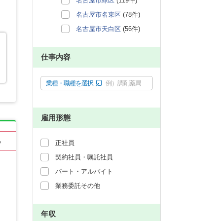
名古屋市緑区
(119件)
名古屋市名東区
(78件)
名古屋市天白区
(56件)
仕事内容
業種・職種を選択
例）調剤薬局
雇用形態
る
正社員
契約社員・嘱託社員
パート・アルバイト
業務委託その他
年収