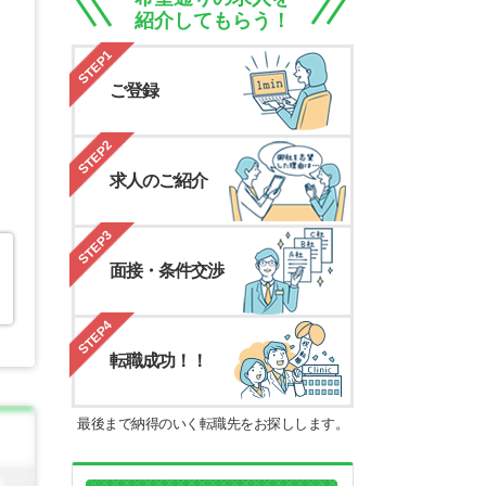
紹介してもらう！
STEP1
ご登録
STEP2
求人のご紹介
STEP3
面接・条件交渉
STEP4
転職成功！！
最後まで納得のいく転職先をお探しします。