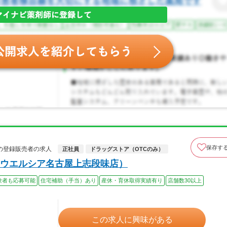
保存す
の登録販売者の求人
正社員
ドラッグストア（OTCのみ）
ウエルシア名古屋上志段味店）
験者も応募可能
住宅補助（手当）あり
産休・育休取得実績有り
店舗数30以上
この求人に興味がある