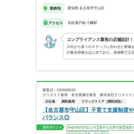
愛知県 名古屋市守山区
勤務地
名鉄瀬戸線 小幡駅
アクセス
コンプライアンス重視の店舗設計！
入社から各々のステップに合わせた研修
の集合研修もはじめており、未経験で入
更新日：2026/06/18
クリエイト薬局 名古屋瀬古東店 株式会社クリエイト
正社員
調剤薬局
ドラッグストア（調剤併設）
【名古屋市守山区】子育て支援制度や
バランス◎
注目ポイント
年収650万円以上可
新卒も応募可能
残業