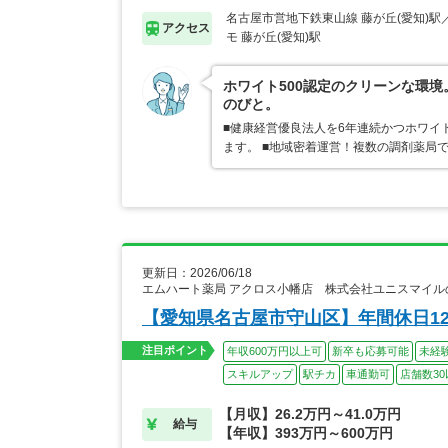
名古屋市営地下鉄東山線 藤が丘(愛知)
アクセス
モ 藤が丘(愛知)駅
ホワイト500認定のクリーンな環
のびと。
■健康経営優良法人を6年連続かつホワイ
ます。 ■地域密着運営！複数の調剤薬局
更新日：2026/06/18
エムハート薬局 アクロス小幡店 株式会社ユニスマイル
【愛知県名古屋市守山区】年間休日1
注目ポイント
年収600万円以上可
新卒も応募可能
未経
スキルアップ
駅チカ
車通勤可
店舗数30
【月収】26.2万円～41.0万円
給与
【年収】393万円～600万円