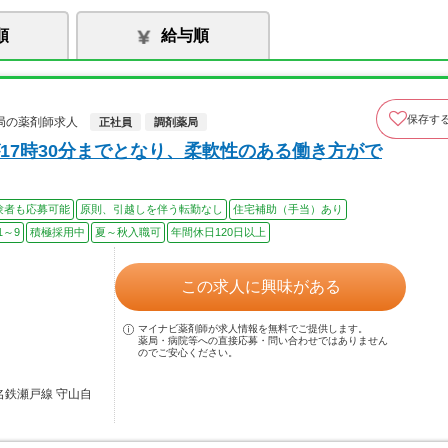
順
給与順
保存す
局の薬剤師求人
正社員
調剤薬局
17時30分までとなり、柔軟性のある働き方がで
験者も応募可能
原則、引越しを伴う転勤なし
住宅補助（手当）あり
1～9
積極採用中
夏～秋入職可
年間休日120日以上
この求人に興味がある
マイナビ薬剤師が求人情報を無料でご提供します。
薬局・病院等への直接応募・問い合わせではありません
のでご安心ください。
名鉄瀬戸線 守山自