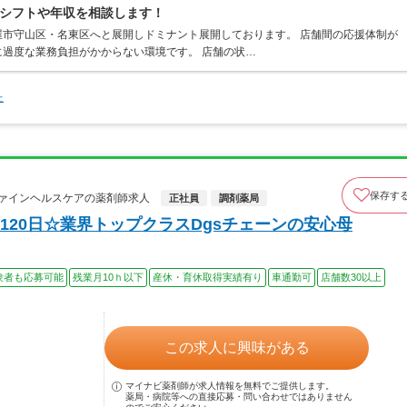
シフトや年収を相談します！
市守山区・名東区へと展開しドミナント展開しております。 店舗間の応援体制が
過度な業務負担がかからない環境です。 店舗の状…
た
保存す
ファインヘルスケアの薬剤師求人
正社員
調剤薬局
20日☆業界トップクラスDgsチェーンの安心母
験者も応募可能
残業月10ｈ以下
産休・育休取得実績有り
車通勤可
店舗数30以上
この求人に興味がある
マイナビ薬剤師が求人情報を無料でご提供します。
薬局・病院等への直接応募・問い合わせではありません