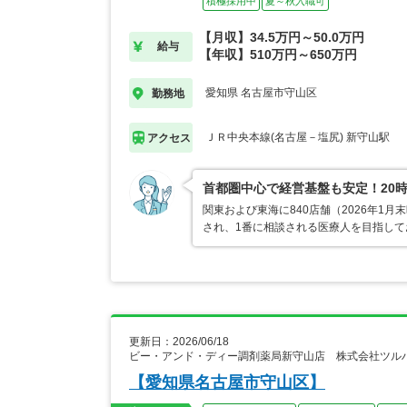
積極採用中
夏～秋入職可
【月収】34.5万円～50.0万円
給与
【年収】510万円～650万円
愛知県 名古屋市守山区
勤務地
ＪＲ中央本線(名古屋－塩尻) 新守山駅
アクセス
首都圏中心で経営基盤も安定！20
関東および東海に840店舗（2026年
され、1番に相談される医療人を目指し
更新日：2026/06/18
ビー・アンド・ディー調剤薬局新守山店 株式会社ツル
【愛知県名古屋市守山区】