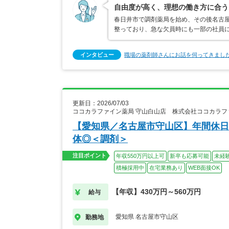
自由度が高く、理想の働き方に合う
春日井市で調剤薬局を始め、その後名古屋
整っており、急な欠員時にも一部の社員に
インタビュー
職場の薬剤師さんにお話を伺ってきまし
更新日：2026/07/03
ココカラファイン薬局 守山白山店 株式会社ココカラ
【愛知県／名古屋市守山区】年間休日1
体◎＜調剤＞
注目ポイント
年収550万円以上可
新卒も応募可能
未経
積極採用中
在宅業務あり
WEB面接OK
【年収】430万円～560万円
給与
愛知県 名古屋市守山区
勤務地