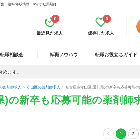
・給料/年収情報 - マイナビ薬剤師
0
0
最近見た求人
保存した求人
転職相談会
転職ノウハウ
転職お役立ちガイド
努めます。
の薬剤師求人
守山区の薬剤師求人
名古屋市守山区(愛知県)の新卒も応募可能
県)の新卒も応募可能の薬剤師
1
2