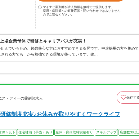
マイナビ薬剤師が求人情報を無料でご提供します。
薬局・病院等への直接応募・問い合わせではありません
のでご安心ください。
上場企業母体で研修とキャリアパスが充実！
を組んでいるため、勉強熱心な方におすすめできる薬局です。中途採用の方を集めて
社される方でも一から勉強できる環境が整っています。健…
保存す
エス・ディーの薬剤師求人
研修制度充実♪お休みが取りやすくワークライフ
月10ｈ以下
住宅補助（手当）あり
産休・育休取得実績有り
スキルアップ
店舗数30以