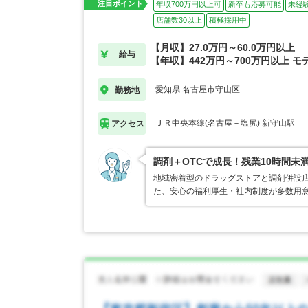
注目ポイント
年収700万円以上可
新卒も応募可能
未経
店舗数30以上
積極採用中
【月収】27.0万円～60.0万円以上
給与
【年収】442万円～700万円以上 モ
愛知県 名古屋市守山区
勤務地
ＪＲ中央本線(名古屋－塩尻) 新守山駅
アクセス
調剤＋OTCで成長！残業10時間未
地域密着型のドラッグストアと調剤併設
た、安心の福利厚生・社内制度が多数用