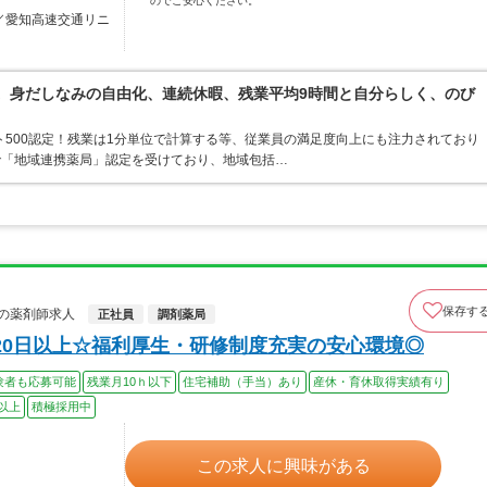
のでご安心ください。
駅／愛知高速交通リニ
境。身だしなみの自由化、連続休暇、残業平均9時間と自分らしく、のび
ト500認定！残業は1分単位で計算する等、従業員の満足度向上にも注力されており
で「地域連携薬局」認定を受けており、地域包括…
保存す
の薬剤師求人
正社員
調剤薬局
20日以上☆福利厚生・研修制度充実の安心環境◎
験者も応募可能
残業月10ｈ以下
住宅補助（手当）あり
産休・育休取得実績有り
以上
積極採用中
この求人に興味がある