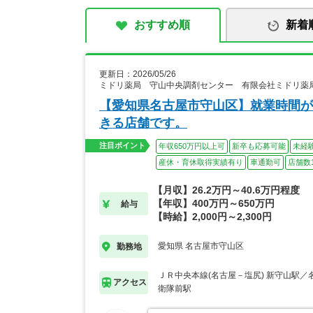
おすすめ順
新着
更新日：2026/05/26
ミドリ薬局 守山中央調剤センター 有限会社ミドリ薬
【愛知県名古屋市守山区】就業時間が
きる店舗です。
注目ポイント
年収650万円以上可
新卒も応募可能
未経
産休・育休取得実績有り
車通勤可
店舗数
【月収】26.2万円～40.6万円程度
【年収】400万円～650万円
給与
【時給】2,000円～2,300円
愛知県 名古屋市守山区
勤務地
ＪＲ中央本線(名古屋－塩尻) 新守山駅／
アクセス
衛隊前駅