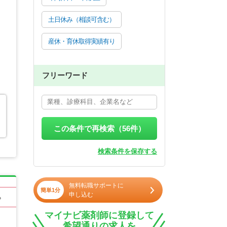
土日休み（相談可含む）
産休・育休取得実績有り
フリーワード
この条件で再検索（
56
件）
検索条件を保存する
無料転職サポートに
簡単1分
申し込む
る
マイナビ薬剤師に登録して
希望通りの求人を