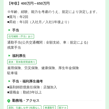
【年収】400万円～650万円
※年齢、経験、能力を考慮のうえ、規定により決定します。
■賞与：年2回
■昇給：年1回（入社月／入社1年後より）
手当
住宅補助（手当）あり
通勤手当(公共交通機関：全額支給、車：規定による)
残業手当
福利厚生
産休・育休取得実績有り
雇用保険、労災保険、健康保険、厚生年金保険
駐車場
手当・福利厚生備考
■薬剤師賠償責任保険：店舗加入
■退職金：勤続3年以上
勤務地・アクセス
原則、引越しを伴う転勤なし
車通勤可
駅チカ