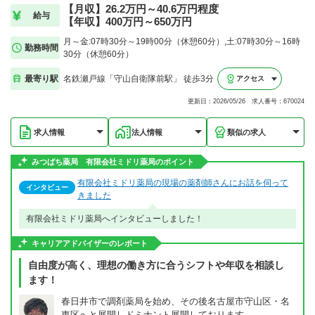
【月収】26.2万円～40.6万円程度
給与
【年収】400万円～650万円
月～金:07時30分～19時00分（休憩60分）,土:07時30分～16時
勤務時間
30分（休憩60分）
最寄り駅
名鉄瀬戸線「守山自衛隊前駅」 徒歩3分
アクセス
更新日：2026/05/26 求人番号：670024
求人情報
法人情報
類似の求人
みつばち薬局 有限会社ミドリ薬局のポイント
有限会社ミドリ薬局の現場の薬剤師さんにお話を伺って
インタビュー
きました
有限会社ミドリ薬局へインタビューしました！
キャリアアドバイザーのレポート
自由度が高く、理想の働き方に合うシフトや年収を相談し
ます！
春日井市で調剤薬局を始め、その後名古屋市守山区・名
東区へと展開しドミナント展開しております。