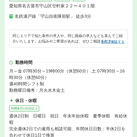
愛知県名古屋市守山区廿軒家２２ー４０１階
名鉄瀬戸線「守山自衛隊前駅」 徒歩3分
同じエリアで似た条件の求人や、同じ路線の求人なども喜んでご紹
介いたします。お悩みやご希望があれば、ぜひご相談ください。
無料で相談する
勤務時間
月～金:07時30分～19時00分（休憩60分）,土:07時30分～16
時30分（休憩60分）
週40時間シフト制
勤務曜日備考：月火水木金土
休日・休暇
年間休日120日以上
週休2日制 日曜日 祝日 年末年始休暇 夏季休暇 有給休
暇
完全週休2日での雇用も相談可能、年間休日日数：半休2日を
合わせて休日1日で換算