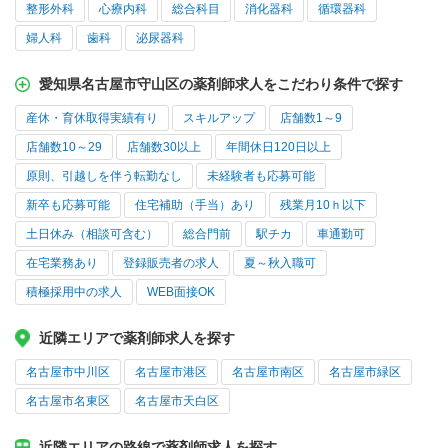
整形外科
心療内科
総合科目
消化器科
循環器科
婦人科
歯科
泌尿器科
愛知県名古屋市守山区の薬剤師求人をこだわり条件で探す
産休・育休取得実績有り
スキルアップ
店舗数1～9
店舗数10～29
店舗数30以上
年間休日120日以上
原則、引越しを伴う転勤なし
未経験者も応募可能
新卒も応募可能
住宅補助（手当）あり
残業月10ｈ以下
土日休み（相談可含む）
総合門前
駅チカ
車通勤可
在宅業務あり
登録販売者の求人
夏～秋入職可
積極採用中の求人
WEB面接OK
近隣エリアで薬剤師求人を探す
名古屋市中川区
名古屋市港区
名古屋市南区
名古屋市緑区
名古屋市名東区
名古屋市天白区
近隣エリアの路線で薬剤師求人を探す