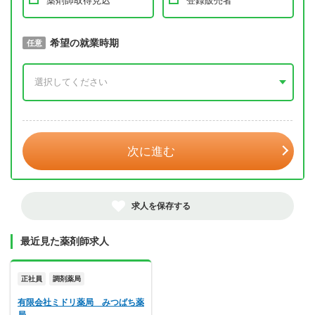
薬剤師取得見込
登録販売者
取得予定年
希望の就業時期
必須
任意
年 3月
次に進む
求人を保存する
最近見た薬剤師求人
正社員
調剤薬局
有限会社ミドリ薬局 みつばち薬