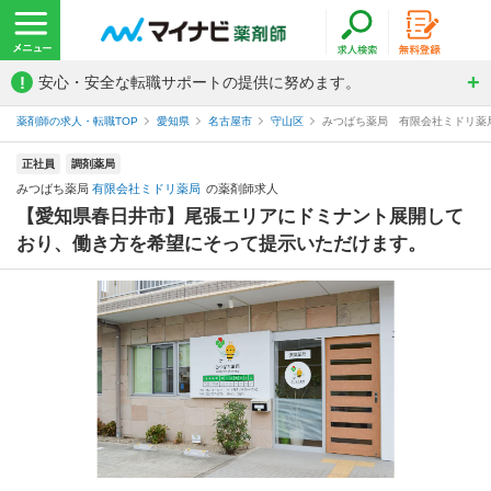
!
安心・安全な転職サポートの提供に努めます。
薬剤師の求人・転職TOP
愛知県
名古屋市
守山区
みつばち薬局 有限会社ミドリ薬
正社員
調剤薬局
みつばち薬局
有限会社ミドリ薬局
の薬剤師求人
【愛知県春日井市】尾張エリアにドミナント展開して
おり、働き方を希望にそって提示いただけます。