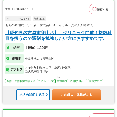
更新日：2026年7月8日
保存する
パート・アルバイト
調剤薬局
もちの木薬局 守山店 株式会社メディカル一光の薬剤師求人
【愛知県名古屋市守山区】 クリニック門前！複数科
目を扱うので調剤を勉強したい方におすすめです。
給与
【時給】1,800円～
勤務地
愛知県 名古屋市守山区
ＪＲ中央本線(名古屋－塩尻) 神領駅
アクセス
名鉄瀬戸線 印場駅
産休・育休取得実績有り
スキルアップ
車通勤可
店舗数30以上
積極採用中
求人の詳細を見る
この求人に興味がある