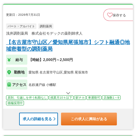
更新日：2026年7月31日
保存する
パート・アルバイト
調剤薬局
浅井調剤薬局 株式会社モデックの薬剤師求人
【名古屋市守山区／愛知県尾張旭市】シフト融通◎地
域密着型の調剤薬局
給与
【時給】2,000円～2,500円
勤務地
愛知県 名古屋市守山区,愛知県 尾張旭市
アクセス
名鉄瀬戸線 小幡駅
原則、引越しを伴う転勤なし
残業月10ｈ以下
駅チカ
車通勤可
店舗数1～9
積極採用中
求人の詳細を見る
この求人に興味がある