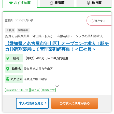
おすすめ順
新着順
給与順
更新日：2026年6月12日
保存する
正社員
調剤薬局
あおぞら調剤薬局 守山店（仮名） 有限会社レーシックの薬剤師求人
【愛知県／名古屋市守山区】オープニング求人！駅チ
カ◎調剤薬局にて管理薬剤師募集！＜正社員＞
給与
【年収】400万円～650万円程度
勤務地
愛知県 名古屋市守山区
アクセス
名鉄瀬戸線 小幡駅
年収650万円以上可
駅チカ
積極採用中
求人の詳細を見る
この求人に興味がある