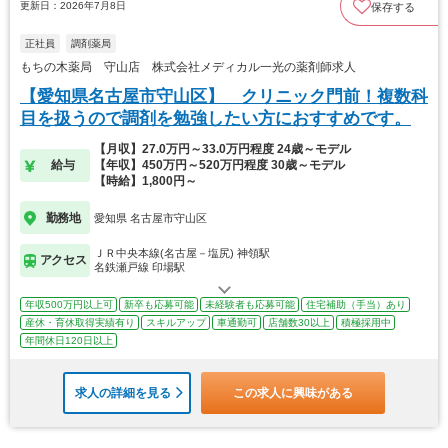
更新日：2026年7月8日
保存する
正社員
調剤薬局
もちの木薬局 守山店 株式会社メディカル一光の薬剤師求人
【愛知県名古屋市守山区】 クリニック門前！複数科
目を扱うので調剤を勉強したい方におすすめです。
【月収】27.0万円～33.0万円程度 24歳～モデル
給与
【年収】450万円～520万円程度 30歳～モデル
【時給】1,800円～
勤務地
愛知県 名古屋市守山区
ＪＲ中央本線(名古屋－塩尻) 神領駅
アクセス
名鉄瀬戸線 印場駅
年収500万円以上可
新卒も応募可能
未経験者も応募可能
住宅補助（手当）あり
産休・育休取得実績有り
スキルアップ
車通勤可
店舗数30以上
積極採用中
年間休日120日以上
求人の詳細を見る
この求人に興味がある