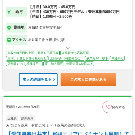
【月収】30.0万円～45.0万円
給与
【年収】430万円～650万円モデル：管理薬剤師650万円
【時給】1,800円～2,500円
勤務地
愛知県 名古屋市守山区
アクセス
名鉄瀬戸線 矢田(愛知)駅
年収650万円以上可
新卒も応募可能
未経験者も応募可能
原則、引越しを伴う転勤なし
土日休み（相談可含む）
残業月10ｈ以下
車通勤可
店舗数1～9
積極採用中
夏～秋入職可
年間休日120日以上
求人の詳細を見る
この求人に興味がある
更新日：2026年5月26日
保存する
正社員
調剤薬局
みつばち薬局 有限会社ミドリ薬局の薬剤師求人
【愛知県春日井市】尾張エリアにドミナント展開して