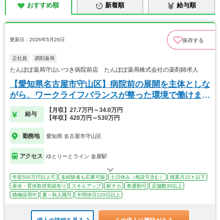
おすすめ順
新着順
給与順
更新日：2026年5月26日
保存する
正社員
調剤薬局
たんぽぽ薬局守山いつき病院前店 たんぽぽ薬局株式会社の薬剤師求人
【愛知県名古屋市守山区】病院前の展開を主体としな
がら、ワークライフバランスが整った環境で働けま
す。
【月収】27.7万円～34.0万円
給与
【年収】420万円～530万円
勤務地
愛知県 名古屋市守山区
アクセス
ゆとりーとライン 金屋駅
年収500万円以上可
未経験者も応募可能
土日休み（相談可含む）
残業月10ｈ以下
産休・育休取得実績有り
スキルアップ
駅チカ
車通勤可
店舗数30以上
積極採用中
夏～秋入職可
年間休日120日以上