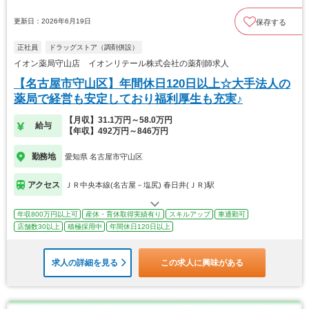
更新日：2026年6月19日
保存する
正社員
ドラッグストア（調剤併設）
イオン薬局守山店 イオンリテール株式会社の薬剤師求人
【名古屋市守山区】年間休日120日以上☆大手法人の
薬局で経営も安定しており福利厚生も充実♪
【月収】31.1万円～58.0万円
給与
【年収】492万円～846万円
勤務地
愛知県 名古屋市守山区
アクセス
ＪＲ中央本線(名古屋－塩尻) 春日井(ＪＲ)駅
年収800万円以上可
産休・育休取得実績有り
スキルアップ
車通勤可
店舗数30以上
積極採用中
年間休日120日以上
求人の詳細を見る
この求人に興味がある