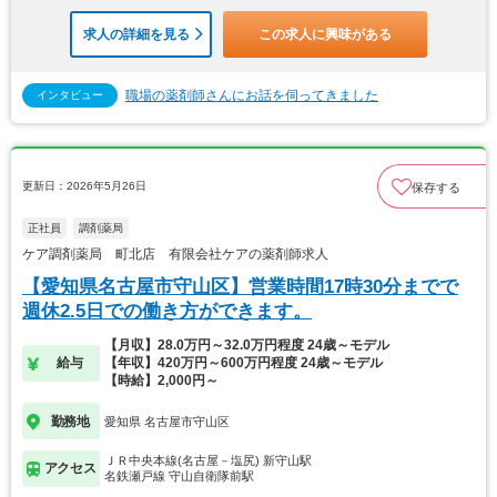
求人の詳細を見る
この求人に興味がある
職場の薬剤師さんにお話を伺ってきました
インタビュー
更新日：2026年5月26日
保存する
正社員
調剤薬局
ケア調剤薬局 町北店 有限会社ケアの薬剤師求人
【愛知県名古屋市守山区】営業時間17時30分までで
週休2.5日での働き方ができます。
【月収】28.0万円～32.0万円程度 24歳～モデル
給与
【年収】420万円～600万円程度 24歳～モデル
【時給】2,000円～
勤務地
愛知県 名古屋市守山区
ＪＲ中央本線(名古屋－塩尻) 新守山駅
アクセス
名鉄瀬戸線 守山自衛隊前駅