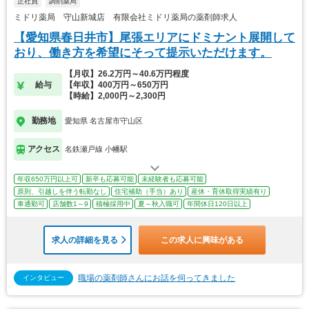
正社員
調剤薬局
ミドリ薬局 守山新城店 有限会社ミドリ薬局の薬剤師求人
【愛知県春日井市】尾張エリアにドミナント展開して
おり、働き方を希望にそって提示いただけます。
【月収】26.2万円～40.6万円程度
給与
【年収】400万円～650万円
【時給】2,000円～2,300円
勤務地
愛知県 名古屋市守山区
アクセス
名鉄瀬戸線 小幡駅
年収650万円以上可
新卒も応募可能
未経験者も応募可能
原則、引越しを伴う転勤なし
住宅補助（手当）あり
産休・育休取得実績有り
車通勤可
店舗数1～9
積極採用中
夏～秋入職可
年間休日120日以上
求人の詳細を見る
この求人に興味がある
職場の薬剤師さんにお話を伺ってきました
インタビュー