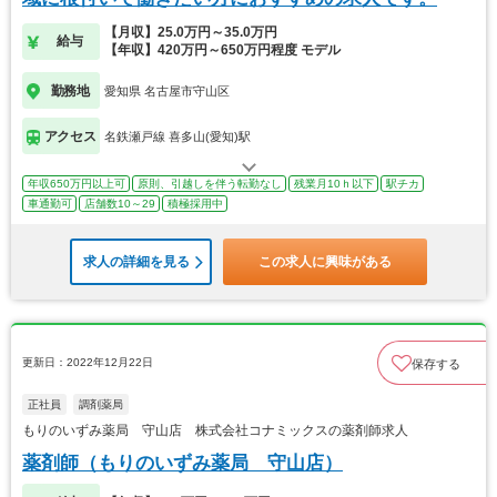
【月収】25.0万円～35.0万円
給与
【年収】420万円～650万円程度 モデル
勤務地
愛知県 名古屋市守山区
アクセス
名鉄瀬戸線 喜多山(愛知)駅
年収650万円以上可
原則、引越しを伴う転勤なし
残業月10ｈ以下
駅チカ
車通勤可
店舗数10～29
積極採用中
求人の詳細を見る
この求人に興味がある
更新日：2022年12月22日
保存する
正社員
調剤薬局
もりのいずみ薬局 守山店 株式会社コナミックスの薬剤師求人
薬剤師（もりのいずみ薬局 守山店）