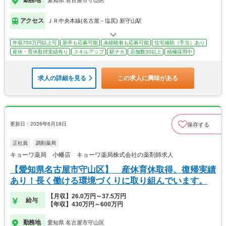
勤務地
愛知県 名古屋市守山区
アクセス
ＪＲ中央本線(名古屋－塩尻) 新守山駅
年収700万円以上可
新卒も応募可能
未経験者も応募可能
住宅補助（手当）あり
産休・育休取得実績有り
スキルアップ
駅チカ
店舗数30以上
積極採用中
求人の詳細を見る
この求人に興味がある
更新日：2026年6月18日
保存する
正社員
調剤薬局
キョーワ薬局 小幡店 キョーワ薬局株式会社の薬剤師求人
【愛知県名古屋市守山区】 産休育休取得、復帰実績
あり！長く働ける環境づくりに取り組んでいます。
【月収】26.0万円～37.5万円
給与
【年収】430万円～600万円
勤務地
愛知県 名古屋市守山区