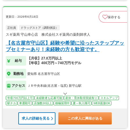
更新日：2026年6月18日
保存する
正社員
ドラッグストア（調剤併設）
スギ薬局 守山幸心店 株式会社スギ薬局の薬剤師求人
【名古屋市守山区】経験や希望に沿ったステップアッ
プセミナーあり！未経験の方も歓迎です。
【月収】27.0万円以上
給与
【年収】400万円～740万円モデル
勤務地
愛知県 名古屋市守山区
アクセス
ＪＲ中央本線(名古屋－塩尻) 新守山駅
年収700万円以上可
未経験者も応募可能
産休・育休取得実績有り
スキルアップ
駅チカ
車通勤可
店舗数30以上
積極採用中
夏～秋入職可
WEB面接OK
求人の詳細を見る
この求人に興味がある