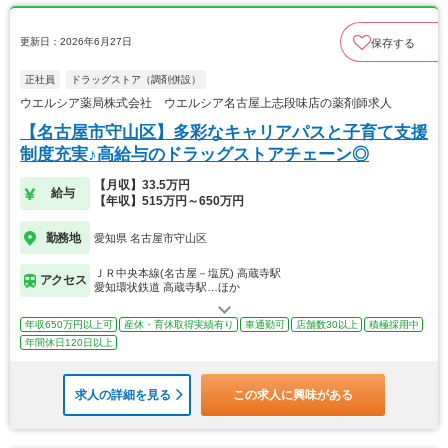
更新日：2026年6月27日
保存する
正社員
ドラッグストア（調剤併設）
ウエルシア薬局株式会社 ウエルシア名古屋上志段味店の薬剤師求人
【名古屋市守山区】多彩なキャリアパスと子育て支援
制度充実♪高給与のドラッグストアチェーン◎
【月収】33.5万円
給与
【年収】515万円～650万円
勤務地
愛知県 名古屋市守山区
ＪＲ中央本線(名古屋－塩尻) 高蔵寺駅
アクセス
愛知環状鉄道 高蔵寺駅…ほか
年収650万円以上可
産休・育休取得実績有り
車通勤可
店舗数30以上
積極採用中
年間休日120日以上
求人の詳細を見る
この求人に興味がある