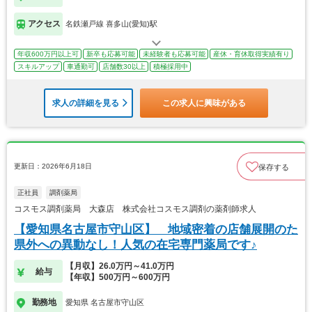
アクセス
名鉄瀬戸線 喜多山(愛知)駅
年収600万円以上可
新卒も応募可能
未経験者も応募可能
産休・育休取得実績有り
スキルアップ
車通勤可
店舗数30以上
積極採用中
求人の詳細を見る
この求人に興味がある
更新日：2026年6月18日
保存する
正社員
調剤薬局
コスモス調剤薬局 大森店 株式会社コスモス調剤の薬剤師求人
【愛知県名古屋市守山区】 地域密着の店舗展開のた
県外への異動なし！人気の在宅専門薬局です♪
【月収】26.0万円～41.0万円
給与
【年収】500万円～600万円
勤務地
愛知県 名古屋市守山区