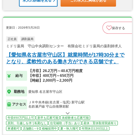
求人の詳細を見る
この求人に興味がある
更新日：2026年5月26日
保存する
正社員
調剤薬局
ミドリ薬局 守山中央調剤センター 有限会社ミドリ薬局の薬剤師求人
【愛知県名古屋市守山区】就業時間が17時30分まで
となり、柔軟性のある働き方ができる店舗です。
【月収】26.2万円～40.6万円程度
給与
【年収】400万円～650万円
【時給】2,000円～2,300円
勤務地
愛知県 名古屋市守山区
ＪＲ中央本線(名古屋－塩尻) 新守山駅
アクセス
名鉄瀬戸線 守山自衛隊前駅
年収650万円以上可
新卒も応募可能
未経験者も応募可能
原則、引越しを伴う転勤なし
住宅補助（手当）あり
産休・育休取得実績有り
車通勤可
店舗数1～9
積極採用中
夏～秋入職可
年間休日120日以上