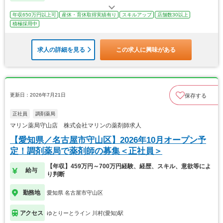
年収650万円以上可
産休・育休取得実績有り
スキルアップ
店舗数30以上
積極採用中
求人の詳細を見る
この求人に興味がある
更新日：2026年7月21日
保存する
正社員
調剤薬局
マリン薬局守山店 株式会社マリンの薬剤師求人
【愛知県／名古屋市守山区】2026年10月オープン予
定！調剤薬局で薬剤師の募集＜正社員＞
【年収】459万円～700万円経験、経歴、スキル、意欲等によ
給与
り判断
勤務地
愛知県 名古屋市守山区
アクセス
ゆとりーとライン 川村(愛知)駅