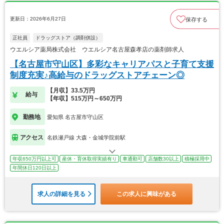
更新日：2026年6月27日
保存する
正社員
ドラッグストア（調剤併設）
ウエルシア薬局株式会社 ウエルシア名古屋森孝店の薬剤師求人
【名古屋市守山区】多彩なキャリアパスと子育て支援
制度充実♪高給与のドラッグストアチェーン◎
【月収】33.5万円
給与
【年収】515万円～650万円
勤務地
愛知県 名古屋市守山区
アクセス
名鉄瀬戸線 大森・金城学院前駅
年収650万円以上可
産休・育休取得実績有り
車通勤可
店舗数30以上
積極採用中
年間休日120日以上
求人の詳細を見る
この求人に興味がある