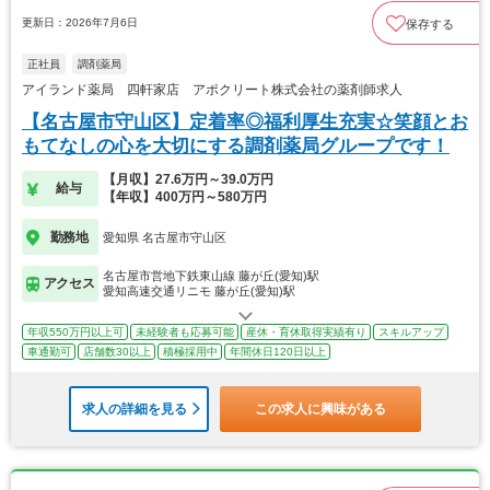
更新日：2026年7月6日
保存する
正社員
調剤薬局
アイランド薬局 四軒家店 アポクリート株式会社の薬剤師求人
【名古屋市守山区】定着率◎福利厚生充実☆笑顔とお
もてなしの心を大切にする調剤薬局グループです！
【月収】27.6万円～39.0万円
給与
【年収】400万円～580万円
勤務地
愛知県 名古屋市守山区
名古屋市営地下鉄東山線 藤が丘(愛知)駅
アクセス
愛知高速交通リニモ 藤が丘(愛知)駅
年収550万円以上可
未経験者も応募可能
産休・育休取得実績有り
スキルアップ
車通勤可
店舗数30以上
積極採用中
年間休日120日以上
求人の詳細を見る
この求人に興味がある