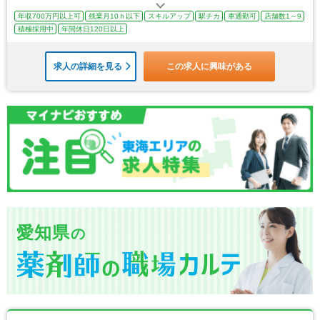
年収700万円以上可
残業月10ｈ以下
スキルアップ
駅チカ
車通勤可
店舗数1～9
積極採用中
年間休日120日以上
求人の詳細を見る
この求人に興味がある
愛知県
の