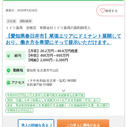
更新日：2026年5月26日
保存する
正社員
調剤薬局
ミドリ薬局 吉根店 有限会社ミドリ薬局の薬剤師求人
【愛知県春日井市】尾張エリアにドミナント展開して
おり、働き方を希望にそって提示いただけます。
【月収】26.2万円～40.6万円程度
給与
【年収】400万円～650万円
【時給】2,000円～2,300円
勤務地
愛知県 名古屋市守山区
ＪＲ中央本線(名古屋－塩尻) 神領駅
アクセス
名鉄瀬戸線 印場駅
年収650万円以上可
新卒も応募可能
未経験者も応募可能
原則、引越しを伴う転勤なし
残業月10ｈ以下
住宅補助（手当）あり
産休・育休取得実績有り
車通勤可
店舗数1～9
積極採用中
夏～秋入職可
年間休日120日以上
求人の詳細を見る
この求人に興味がある