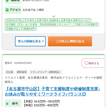
勤務地
愛知県 名古屋市守山区
アクセス
名鉄瀬戸線 小幡駅
年収600万円以上可
新卒も応募可能
未経験者も応募可能
残業月10ｈ以下
住宅補助（手当）あり
産休・育休取得実績有り
スキルアップ
駅チカ
車通勤可
店舗数30以上
積極採用中
求人の詳細を見る
この求人に興味がある
更新日：2026年6月18日
保存する
正社員
調剤薬局
ドラッグストア（調剤併設）
クリエイト薬局 名古屋瀬古東店 株式会社クリエイトエス・ディーの薬剤
師求人
【名古屋市守山区】子育て支援制度や研修制度充実♪
お休みが取りやすくワークライフバランス◎
【月収】34.5万円～50.0万円
給与
【年収】510万円～650万円