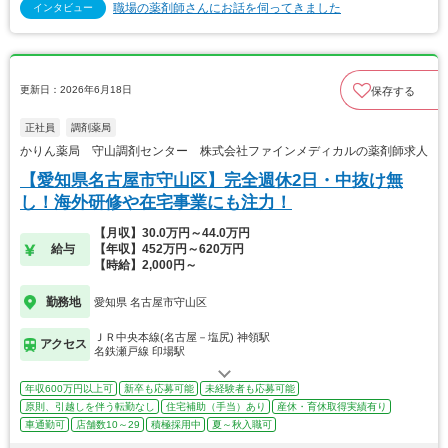
職場の薬剤師さんにお話を伺ってきました
インタビュー
更新日：2026年6月18日
保存する
正社員
調剤薬局
かりん薬局 守山調剤センター 株式会社ファインメディカルの薬剤師求人
【愛知県名古屋市守山区】完全週休2日・中抜け無
し！海外研修や在宅事業にも注力！
【月収】30.0万円～44.0万円
給与
【年収】452万円～620万円
【時給】2,000円～
勤務地
愛知県 名古屋市守山区
ＪＲ中央本線(名古屋－塩尻) 神領駅
アクセス
名鉄瀬戸線 印場駅
年収600万円以上可
新卒も応募可能
未経験者も応募可能
原則、引越しを伴う転勤なし
住宅補助（手当）あり
産休・育休取得実績有り
車通勤可
店舗数10～29
積極採用中
夏～秋入職可