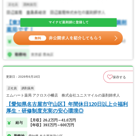
更新日：2026年6月18日
保存する
正社員
調剤薬局
エムハート薬局 アクロス小幡店 株式会社ユニスマイルの薬剤師求人
【愛知県名古屋市守山区】年間休日120日以上☆福利
厚生・研修制度充実の安心環境◎
【月収】26.2万円～41.0万円
給与
【年収】393万円～600万円