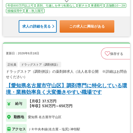
年収600万円以上可
原則、引越しを伴う転勤なし
駅チカ
車通勤可
店舗数10～29
積極採用中
夏～秋入職可
求人の詳細を見る
この求人に興味がある
更新日：2026年6月18日
保存する
正社員
ドラッグストア（調剤併設）
ドラッグストア（調剤併設）の薬剤師求人（法人名非公開 ※詳細はお問合
せください）
【愛知県名古屋市守山区】調剤専門に特化している環
境・業務効率良く大変働きやすい職場です
【月収】37.5万円
給与
【年収】530万円～650万円
勤務地
愛知県 名古屋市守山区
アクセス
ＪＲ中央本線(名古屋－塩尻) 神領駅