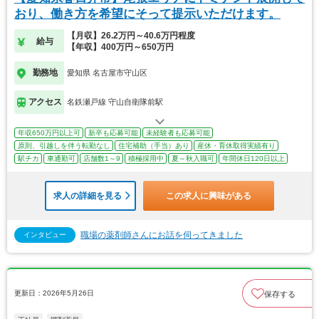
おり、働き方を希望にそって提示いただけます。
【月収】26.2万円～40.6万円程度
給与
【年収】400万円～650万円
勤務地
愛知県 名古屋市守山区
アクセス
名鉄瀬戸線 守山自衛隊前駅
年収650万円以上可
新卒も応募可能
未経験者も応募可能
原則、引越しを伴う転勤なし
住宅補助（手当）あり
産休・育休取得実績有り
駅チカ
車通勤可
店舗数1～9
積極採用中
夏～秋入職可
年間休日120日以上
求人の詳細を見る
この求人に興味がある
職場の薬剤師さんにお話を伺ってきました
インタビュー
更新日：2026年5月26日
保存する