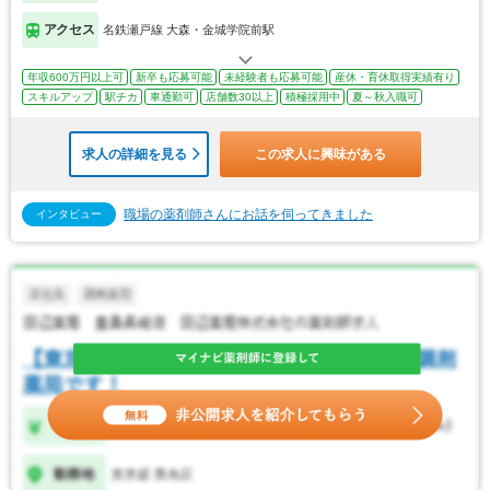
アクセス
名鉄瀬戸線 大森・金城学院前駅
年収600万円以上可
新卒も応募可能
未経験者も応募可能
産休・育休取得実績有り
スキルアップ
駅チカ
車通勤可
店舗数30以上
積極採用中
夏～秋入職可
求人の詳細を見る
この求人に興味がある
職場の薬剤師さんにお話を伺ってきました
インタビュー