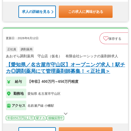
求人の詳細を見る
この求人に興味がある
更新日：2026年6月12日
保存する
正社員
調剤薬局
あおぞら調剤薬局 守山店（仮名） 有限会社レーシックの薬剤師求人
【愛知県／名古屋市守山区】オープニング求人！駅チ
カ◎調剤薬局にて管理薬剤師募集！＜正社員＞
給与
【年収】400万円～650万円程度
勤務地
愛知県 名古屋市守山区
アクセス
名鉄瀬戸線 小幡駅
年収650万円以上可
駅チカ
積極採用中