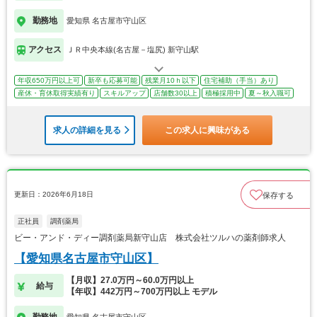
勤務地
愛知県 名古屋市守山区
アクセス
ＪＲ中央本線(名古屋－塩尻) 新守山駅
年収650万円以上可
新卒も応募可能
残業月10ｈ以下
住宅補助（手当）あり
産休・育休取得実績有り
スキルアップ
店舗数30以上
積極採用中
夏～秋入職可
求人の詳細を見る
この求人に興味がある
更新日：2026年6月18日
保存する
正社員
調剤薬局
ビー・アンド・ディー調剤薬局新守山店 株式会社ツルハの薬剤師求人
【愛知県名古屋市守山区】
【月収】27.0万円～60.0万円以上
給与
【年収】442万円～700万円以上 モデル