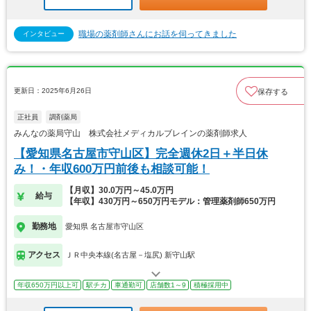
職場の薬剤師さんにお話を伺ってきました
インタビュー
更新日：2025年6月26日
保存する
正社員
調剤薬局
みんなの薬局守山 株式会社メディカルブレインの薬剤師求人
【愛知県名古屋市守山区】完全週休2日＋半日休
み！・年収600万円前後も相談可能！
【月収】30.0万円～45.0万円
給与
【年収】430万円～650万円モデル：管理薬剤師650万円
勤務地
愛知県 名古屋市守山区
アクセス
ＪＲ中央本線(名古屋－塩尻) 新守山駅
年収650万円以上可
駅チカ
車通勤可
店舗数1～9
積極採用中