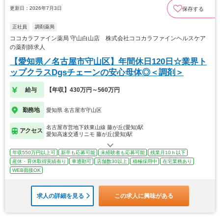
更新日：2026年7月3日
保存する
正社員
調剤薬局
ココカラファイン薬局 守山白山店 株式会社ココカラファインヘルスケア
の薬剤師求人
【愛知県／名古屋市守山区】年間休日120日☆業界ト
ップクラスDgsチェーンの安心母体◎＜調剤＞
給与
【年収】430万円～560万円
勤務地
愛知県 名古屋市守山区
名古屋市営地下鉄東山線 藤が丘(愛知)駅
アクセス
愛知高速交通リニモ 藤が丘(愛知)駅
年収550万円以上可
新卒も応募可能
未経験者も応募可能
残業月10ｈ以下
産休・育休取得実績有り
車通勤可
店舗数30以上
積極採用中
在宅業務あり
WEB面接OK
求人の詳細を見る
この求人に興味がある