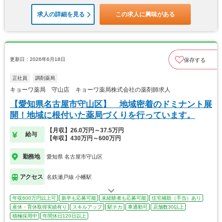
求人の詳細を見る
この求人に興味がある
更新日：2026年6月18日
保存する
正社員
調剤薬局
キョーワ薬局 守山店 キョーワ薬局株式会社の薬剤師求人
【愛知県名古屋市守山区】 地域密着のドミナント展
開！地域に根付いた薬局づくりを行っています。
【月収】26.0万円～37.5万円
給与
【年収】430万円～600万円
勤務地
愛知県 名古屋市守山区
アクセス
名鉄瀬戸線 小幡駅
年収600万円以上可
新卒も応募可能
未経験者も応募可能
住宅補助（手当）あり
産休・育休取得実績有り
スキルアップ
駅チカ
車通勤可
店舗数30以上
積極採用中
年間休日120日以上