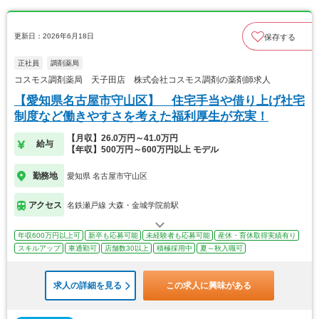
更新日：2026年6月18日
保存する
正社員
調剤薬局
コスモス調剤薬局 天子田店 株式会社コスモス調剤の薬剤師求人
【愛知県名古屋市守山区】 住宅手当や借り上げ社宅
制度など働きやすさを考えた福利厚生が充実！
【月収】26.0万円～41.0万円
給与
【年収】500万円～600万円以上 モデル
勤務地
愛知県 名古屋市守山区
アクセス
名鉄瀬戸線 大森・金城学院前駅
年収600万円以上可
新卒も応募可能
未経験者も応募可能
産休・育休取得実績有り
スキルアップ
車通勤可
店舗数30以上
積極採用中
夏～秋入職可
求人の詳細を見る
この求人に興味がある