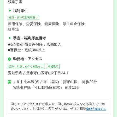
残業手当
福利厚生
産休・育休取得実績有り
雇用保険、労災保険、健康保険、厚生年金保険
駐車場
手当・福利厚生備考
■薬剤師賠償責任保険：店舗加入
■退職金：勤続3年以上
勤務地・アクセス
原則、引越しを伴う転勤なし
車通勤可
愛知県名古屋市守山区守山2丁目24-1
ＪＲ中央本線(名古屋－塩尻)「新守山駅」 徒歩20分
名鉄瀬戸線「守山自衛隊前駅」 徒歩11分
同じエリアで似た条件の求人や、同じ路線の求人なども喜んでご紹
介いたします。お悩みやご希望があれば、ぜひご相談ください。
無料で相談する