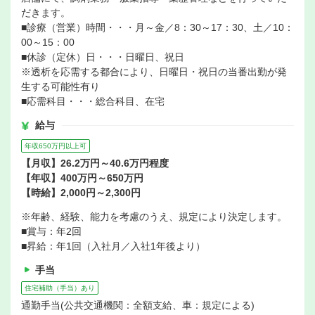
だきます。
■診療（営業）時間・・・月～金／8：30～17：30、土／10：
00～15：00
■休診（定休）日・・・日曜日、祝日
※透析を応需する都合により、日曜日・祝日の当番出勤が発
生する可能性有り
■応需科目・・・総合科目、在宅
給与
年収650万円以上可
【月収】26.2万円～40.6万円程度
【年収】400万円～650万円
【時給】2,000円～2,300円
※年齢、経験、能力を考慮のうえ、規定により決定します。
■賞与：年2回
■昇給：年1回（入社月／入社1年後より）
手当
住宅補助（手当）あり
通勤手当(公共交通機関：全額支給、車：規定による)