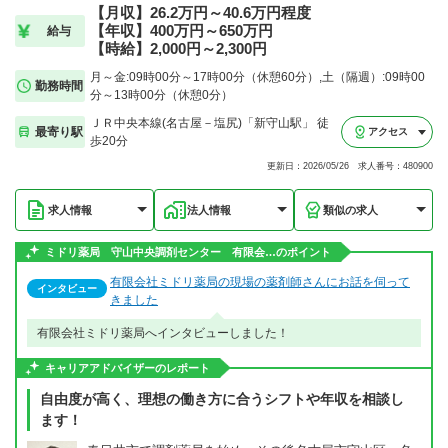
【月収】26.2万円～40.6万円程度
【年収】400万円～650万円
給与
【時給】2,000円～2,300円
月～金:09時00分～17時00分（休憩60分）,土（隔週）:09時00
勤務時間
分～13時00分（休憩0分）
ＪＲ中央本線(名古屋－塩尻)「新守山駅」 徒
最寄り駅
アクセス
歩20分
更新日：2026/05/26 求人番号：480900
求人情報
法人情報
類似の求人
ミドリ薬局 守山中央調剤センター 有限会…のポイント
有限会社ミドリ薬局の現場の薬剤師さんにお話を伺って
インタビュー
きました
有限会社ミドリ薬局へインタビューしました！
キャリアアドバイザーのレポート
自由度が高く、理想の働き方に合うシフトや年収を相談し
ます！