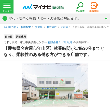
!
安心・安全な転職サポートの提供に努めます。
薬剤師の求人・転職TOP
愛知県
名古屋市
守山区
ミドリ薬局 守山中央調剤センタ
正社員
調剤薬局
ミドリ薬局 守山中央調剤センター
有限会社ミドリ薬局
の薬剤師求人
【愛知県名古屋市守山区】就業時間が17時30分までと
なり、柔軟性のある働き方ができる店舗です。