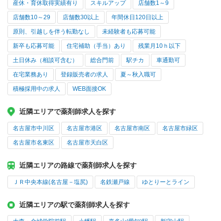
産休・育休取得実績有り
スキルアップ
店舗数1～9
店舗数10～29
店舗数30以上
年間休日120日以上
原則、引越しを伴う転勤なし
未経験者も応募可能
新卒も応募可能
住宅補助（手当）あり
残業月10ｈ以下
土日休み（相談可含む）
総合門前
駅チカ
車通勤可
在宅業務あり
登録販売者の求人
夏～秋入職可
積極採用中の求人
WEB面接OK
近隣エリアで薬剤師求人を探す
名古屋市中川区
名古屋市港区
名古屋市南区
名古屋市緑区
名古屋市名東区
名古屋市天白区
近隣エリアの路線で薬剤師求人を探す
ＪＲ中央本線(名古屋－塩尻)
名鉄瀬戸線
ゆとりーとライン
近隣エリアの駅で薬剤師求人を探す