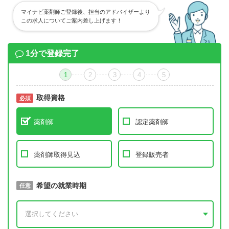
マイナビ薬剤師ご登録後、担当のアドバイザーより
この求人についてご案内差し上げます！
1分で登録完了
1
2
3
4
5
取得資格
必須
必須
薬剤師
認定薬剤師
薬剤師取得見込
登録販売者
取得予定年
希望の就業時期
必須
任意