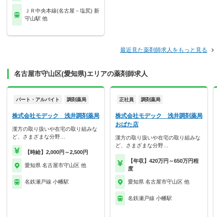
ＪＲ中央本線(名古屋－塩尻) 新
守山駅 他
最近見た薬剤師求人をもっと見る
名古屋市守山区(愛知県)エリアの薬剤師求人
パート・アルバイト
調剤薬局
正社員
調剤薬局
株式会社モデック 浅井調剤薬局
株式会社モデック 浅井調剤薬局
おばた店
漢方の取り扱いや在宅の取り組みな
ど、さまざまな分野…
漢方の取り扱いや在宅の取り組みな
ど、さまざまな分野…
【時給】2,000円～2,500円
【年収】420万円～650万円程
愛知県 名古屋市守山区 他
度
名鉄瀬戸線 小幡駅
愛知県 名古屋市守山区 他
名鉄瀬戸線 小幡駅