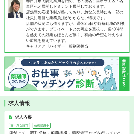
春日井市で調剤薬局を始め、その後名古屋市守山区・名
東区へと展開しドミナント展開しております。
店舗間の応援体制が整っており、急な欠員時にも一部の
社員に過度な業務負担がかからない環境です。
店舗の状況にも依りますが、週休2.5日や時短勤務の相談
ができます。プライベートとの両立を重視し、週40時間
を越えての残業もほとんど無く、有給の希望を叶えやす
い環境を整えています。
キャリアアドバイザー 薬剤師担当
求人情報
求人内容
夏～秋入職可
積極採用中
店舗にて、調剤業務・服薬指導・薬歴管理などを行っていた