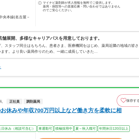
マイナビ薬剤師が求人情報を無料でご提供します。
薬局・病院等への直接応募・問い合わせではありません
のでご安心ください。
中央本線(名古屋－
0店舗展開、多様なキャリアパスを用意しております。
げ、スタッフ同士はもちろん、患者さま、医療機関をはじめ、薬局近隣の地域の皆さ
います。より良い薬局作りのため、一緒に成長していきた…
た
保存す
人
正社員
調剤薬局
のお休みや年収700万円以上など働き方を柔軟に相
土日休み（相談可含む）
車通勤可
積極採用中
夏～秋入職可
年間休日120日以上