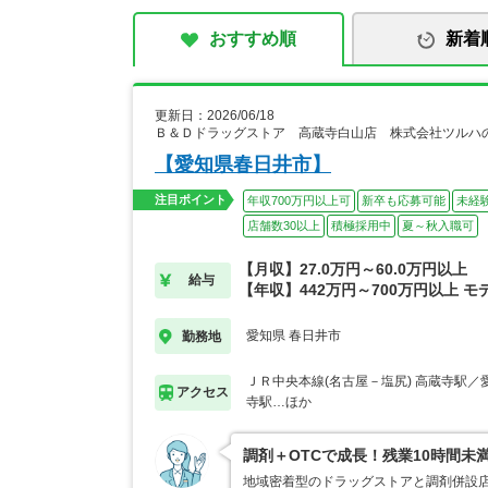
おすすめ順
新着
更新日：2026/06/18
Ｂ＆Ｄドラッグストア 高蔵寺白山店 株式会社ツルハ
【愛知県春日井市】
注目ポイント
年収700万円以上可
新卒も応募可能
未経
店舗数30以上
積極採用中
夏～秋入職可
【月収】27.0万円～60.0万円以上
給与
【年収】442万円～700万円以上 モ
愛知県 春日井市
勤務地
ＪＲ中央本線(名古屋－塩尻) 高蔵寺駅／
アクセス
寺駅…ほか
調剤＋OTCで成長！残業10時間未
地域密着型のドラッグストアと調剤併設