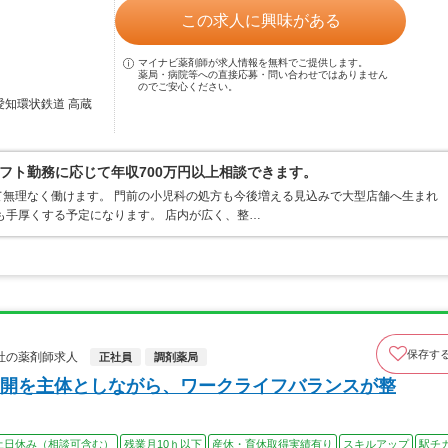
この求人に興味がある
マイナビ薬剤師が求人情報を無料でご提供します。
薬局・病院等への直接応募・問い合わせではありません
のでご安心ください。
愛知環状鉄道 高蔵
シフト勤務に応じて年収700万円以上相談できます。
無理なく働けます。 門前の小児科の処方も今後増える見込みで大型店舗へ生まれ
も手厚くする予定になります。 店内が広く、整…
保存す
社の薬剤師求人
正社員
調剤薬局
開を主体としながら、ワークライフバランスが整
土日休み（相談可含む）
残業月10ｈ以下
産休・育休取得実績有り
スキルアップ
駅チ