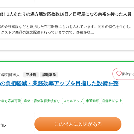
可能！1人あたりの処方箋対応枚数16日／日程度になる余裕を持った人員
隣の介護施設などと連携した在宅医療にも力を入れています。同社の特色を生かし、
ッグストア商品の注文配達も行っていますので、多種多様…
保存す
の薬剤師求人
正社員
調剤薬局
の負担軽減・業務効率アップを目指した設備を整
験者も応募可能
産休・育休取得実績有り
スキルアップ
車通勤可
店舗数30以上
この求人に興味がある
デル