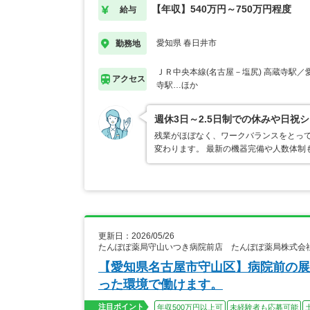
【年収】540万円～750万円程度
給与
愛知県 春日井市
勤務地
ＪＲ中央本線(名古屋－塩尻) 高蔵寺駅／
アクセス
寺駅…ほか
週休3日～2.5日制での休みや日祝
残業がほぼなく、ワークバランスをとって
変わります。 最新の機器完備や人数体制
更新日：2026/05/26
たんぽぽ薬局守山いつき病院前店 たんぽぽ薬局株式会
【愛知県名古屋市守山区】病院前の展
った環境で働けます。
注目ポイント
年収500万円以上可
未経験者も応募可能