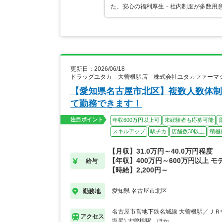
た、安心の福利厚生・社内制度が多数用
更新日：2026/06/18
ドラッグユタカ 大曽根駅店 株式会社ユタカファーマ
【愛知県名古屋市北区】複数人数体制
て勤務できます！
注目ポイント
年収600万円以上可
未経験者も応募可能
スキルアップ
駅チカ
店舗数30以上
積極
【月収】31.0万円～40.0万円程度
【年収】400万円～600万円以上 モ
給与
【時給】2,200円～
愛知県 名古屋市北区
勤務地
名古屋市営地下鉄名城線 大曽根駅／ＪＲ
アクセス
塩尻) 大曽根駅…ほか