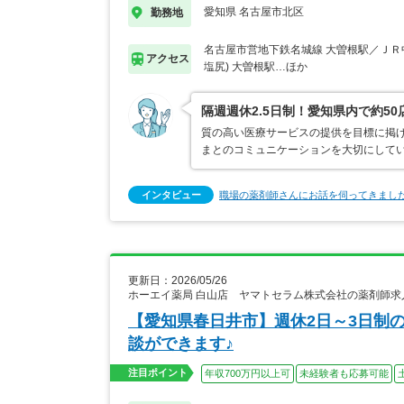
愛知県 名古屋市北区
勤務地
名古屋市営地下鉄名城線 大曽根駅／ＪＲ
アクセス
塩尻) 大曽根駅…ほか
隔週週休2.5日制！愛知県内で約5
質の高い医療サービスの提供を目標に掲
まとのコミュニケーションを大切にして
インタビュー
職場の薬剤師さんにお話を伺ってきまし
更新日：2026/05/26
ホーエイ薬局 白山店 ヤマトセラム株式会社の薬剤師求
【愛知県春日井市】週休2日～3日制
談ができます♪
注目ポイント
年収700万円以上可
未経験者も応募可能