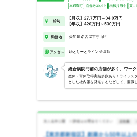
車通勤可
店舗数30以上
積極採用中
夏～
【月収】27.7万円～34.0万円
給与
【年収】420万円～530万円
愛知県 名古屋市守山区
勤務地
ゆとりーとライン 金屋駅
アクセス
総合病院門前の店舗が多く、ワーク
産休・育休取得実績多数あり！ライフス
とした社内報を発送するなどして、復職