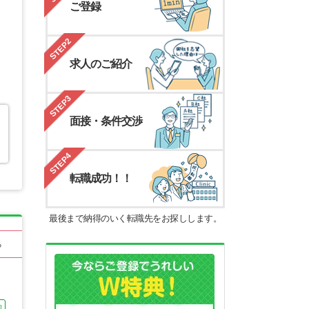
ご登録
STEP2
求人のご紹介
STEP3
面接・条件交渉
STEP4
転職成功！！
最後まで納得のいく転職先をお探しします。
る
カ