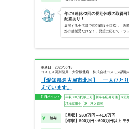
年に6連休×2回の長期休暇の取得
配置あり！
展開する全店舗で調剤併設を目指し、近
処方箋授受だけなく、要望に応じてドラ
更新日：2026/06/18
コスモス調剤薬局 大曽根北店 株式会社コスモス調剤
【愛知県名古屋市北区】 一人ひとり
えています。
注目ポイント
年収600万円以上可
新卒も応募可能
未経
積極採用中
夏～秋入職可
【月収】26.0万円～41.0万円
給与
【年収】500万円～600万円以上 モ