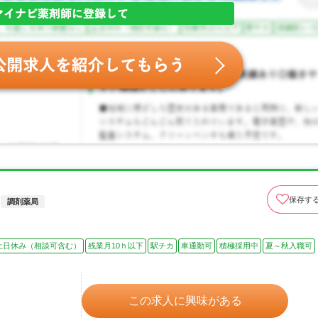
保存す
調剤薬局
土日休み（相談可含む）
残業月10ｈ以下
駅チカ
車通勤可
積極採用中
夏～秋入職可
この求人に興味がある