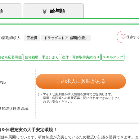
順
給与順
保存す
の薬剤師求人
正社員
ドラッグストア（調剤併設）
験者も応募可能
住宅補助（手当）あり
産休・育休取得実績有り
スキルアップ
この求人に興味がある
デル
マイナビ薬剤師が求人情報を無料でご提供します。
薬局・病院等への直接応募・問い合わせではありません
のでご安心ください。
愛知環状鉄道 高蔵
満＆休暇充実の大手安定環境！
店舗を展開しています。研修制度が充実しているため幅広い知識を習得できます。ま