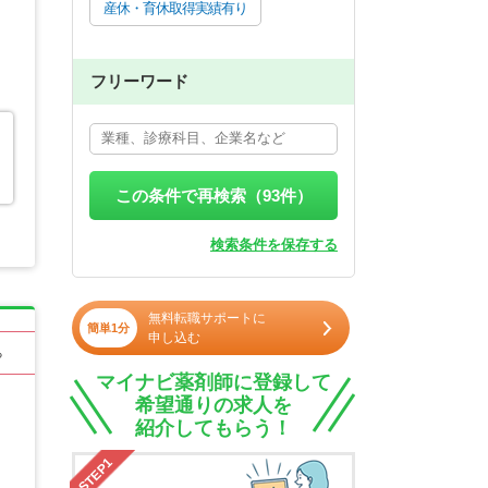
産休・育休取得実績有り
フリーワード
この条件で再検索（
93
件）
検索条件を保存する
無料転職サポートに
簡単1分
申し込む
る
マイナビ薬剤師に登録して
希望通りの求人を
紹介してもらう！
STEP1