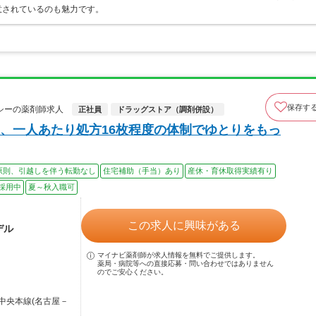
意されているのも魅力です。
保存す
シーの薬剤師求人
正社員
ドラッグストア（調剤併設）
、一人あたり処方16枚程度の体制でゆとりをもっ
原則、引越しを伴う転勤なし
住宅補助（手当）あり
産休・育休取得実績有り
採用中
夏～秋入職可
この求人に興味がある
デル
マイナビ薬剤師が求人情報を無料でご提供します。
薬局・病院等への直接応募・問い合わせではありません
のでご安心ください。
中央本線(名古屋－