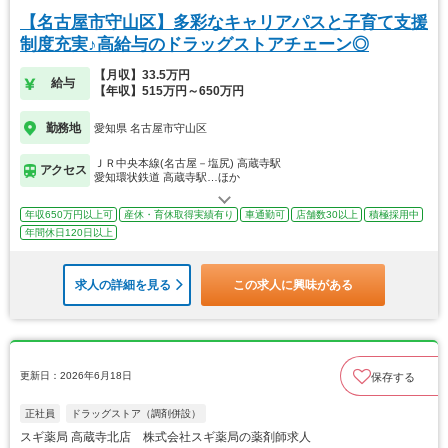
【名古屋市守山区】多彩なキャリアパスと子育て支援
制度充実♪高給与のドラッグストアチェーン◎
【月収】33.5万円
給与
【年収】515万円～650万円
勤務地
愛知県 名古屋市守山区
ＪＲ中央本線(名古屋－塩尻) 高蔵寺駅
アクセス
愛知環状鉄道 高蔵寺駅…ほか
年収650万円以上可
産休・育休取得実績有り
車通勤可
店舗数30以上
積極採用中
年間休日120日以上
求人の詳細を見る
この求人に興味がある
更新日：2026年6月18日
保存する
正社員
ドラッグストア（調剤併設）
スギ薬局 高蔵寺北店 株式会社スギ薬局の薬剤師求人