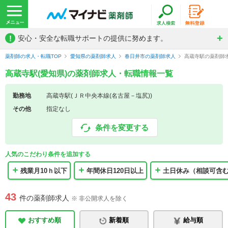
!
安心・安全な転職サポートの提供に努めます。
薬剤師の求人・転職TOP
愛知県の薬剤師求人
春日井市の薬剤師求人
高蔵寺駅の薬剤師
高蔵寺駅(愛知県)の薬剤師求人・転職情報一覧
勤務地
高蔵寺駅(ＪＲ中央本線(名古屋－塩尻))
その他
指定なし
条件を変更する
人気のこだわり条件を追加する
残業月10ｈ以下
年間休日120日以上
土日休み（相談可含
43
件の薬剤師求人
※ 非公開求人を除く
おすすめ順
新着順
給与順