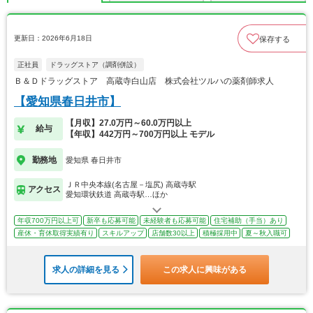
更新日：2026年6月18日
保存する
正社員
ドラッグストア（調剤併設）
Ｂ＆Ｄドラッグストア 高蔵寺白山店 株式会社ツルハの薬剤師求人
【愛知県春日井市】
【月収】27.0万円～60.0万円以上
給与
【年収】442万円～700万円以上 モデル
勤務地
愛知県 春日井市
ＪＲ中央本線(名古屋－塩尻) 高蔵寺駅
アクセス
愛知環状鉄道 高蔵寺駅…ほか
年収700万円以上可
新卒も応募可能
未経験者も応募可能
住宅補助（手当）あり
産休・育休取得実績有り
スキルアップ
店舗数30以上
積極採用中
夏～秋入職可
求人の詳細を見る
この求人に興味がある