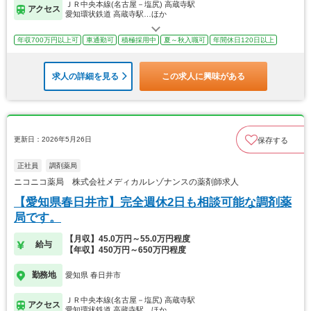
ＪＲ中央本線(名古屋－塩尻) 高蔵寺駅
アクセス
愛知環状鉄道 高蔵寺駅…ほか
年収700万円以上可
車通勤可
積極採用中
夏～秋入職可
年間休日120日以上
求人の詳細を見る
この求人に興味がある
更新日：2026年5月26日
保存する
正社員
調剤薬局
ニコニコ薬局 株式会社メディカルレゾナンスの薬剤師求人
【愛知県春日井市】完全週休2日も相談可能な調剤薬
局です。
【月収】45.0万円～55.0万円程度
給与
【年収】450万円～650万円程度
勤務地
愛知県 春日井市
ＪＲ中央本線(名古屋－塩尻) 高蔵寺駅
アクセス
愛知環状鉄道 高蔵寺駅…ほか