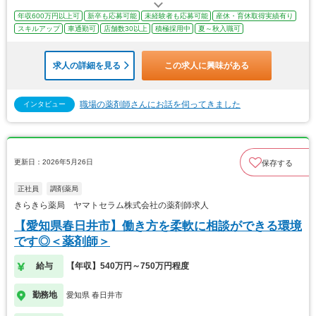
年収600万円以上可
新卒も応募可能
未経験者も応募可能
産休・育休取得実績有り
スキルアップ
車通勤可
店舗数30以上
積極採用中
夏～秋入職可
求人の詳細を見る
この求人に興味がある
職場の薬剤師さんにお話を伺ってきました
インタビュー
更新日：2026年5月26日
保存する
正社員
調剤薬局
きらきら薬局 ヤマトセラム株式会社の薬剤師求人
【愛知県春日井市】働き方を柔軟に相談ができる環境
です◎＜薬剤師＞
給与
【年収】540万円～750万円程度
勤務地
愛知県 春日井市