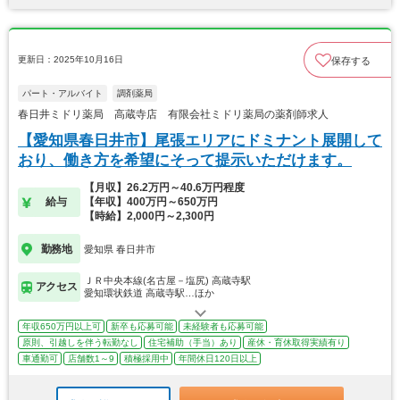
更新日：2025年10月16日
保存する
パート・アルバイト
調剤薬局
春日井ミドリ薬局 高蔵寺店 有限会社ミドリ薬局の薬剤師求人
【愛知県春日井市】尾張エリアにドミナント展開して
おり、働き方を希望にそって提示いただけます。
【月収】26.2万円～40.6万円程度
給与
【年収】400万円～650万円
【時給】2,000円～2,300円
勤務地
愛知県 春日井市
ＪＲ中央本線(名古屋－塩尻) 高蔵寺駅
アクセス
愛知環状鉄道 高蔵寺駅…ほか
年収650万円以上可
新卒も応募可能
未経験者も応募可能
原則、引越しを伴う転勤なし
住宅補助（手当）あり
産休・育休取得実績有り
車通勤可
店舗数1～9
積極採用中
年間休日120日以上