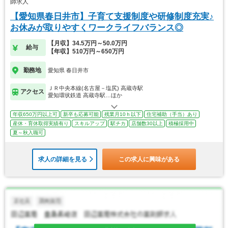
師求人
【愛知県春日井市】子育て支援制度や研修制度充実♪
お休みが取りやすくワークライフバランス◎
【月収】34.5万円～50.0万円
給与
【年収】510万円～650万円
勤務地
愛知県 春日井市
ＪＲ中央本線(名古屋－塩尻) 高蔵寺駅
アクセス
愛知環状鉄道 高蔵寺駅…ほか
年収650万円以上可
新卒も応募可能
残業月10ｈ以下
住宅補助（手当）あり
産休・育休取得実績有り
スキルアップ
駅チカ
店舗数30以上
積極採用中
夏～秋入職可
求人の詳細を見る
この求人に興味がある