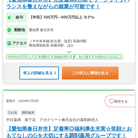
ランスを整えながらの就業が可能です！
給与
【年収】500万円～600万円以上 モデル
勤務地
愛知県 春日井市
ＪＲ中央本線(名古屋－塩尻) 高蔵寺駅
アクセス
愛知環状鉄道 高蔵寺駅…ほか
年収600万円以上可
車通勤可
積極採用中
夏～秋入職可
年間休日120日以上
求人の詳細を見る
この求人に興味がある
更新日：2026年7月6日
保存する
正社員
調剤薬局
中日薬局 坂下店 アポクリート株式会社の薬剤師求人
【愛知県春日井市】定着率◎福利厚生充実☆笑顔とお
もてなしの心を大切にする調剤薬局グループです！