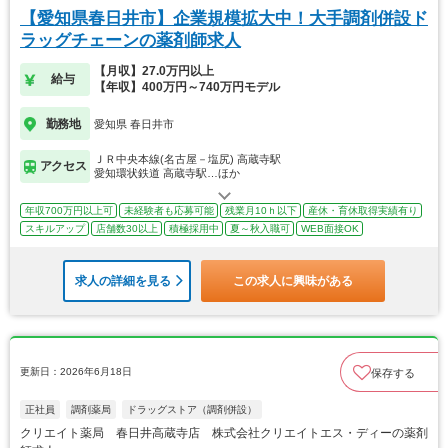
【愛知県春日井市】企業規模拡大中！大手調剤併設ド
ラッグチェーンの薬剤師求人
【月収】27.0万円以上
給与
【年収】400万円～740万円モデル
勤務地
愛知県 春日井市
ＪＲ中央本線(名古屋－塩尻) 高蔵寺駅
アクセス
愛知環状鉄道 高蔵寺駅…ほか
年収700万円以上可
未経験者も応募可能
残業月10ｈ以下
産休・育休取得実績有り
スキルアップ
店舗数30以上
積極採用中
夏～秋入職可
WEB面接OK
求人の詳細を見る
この求人に興味がある
更新日：2026年6月18日
保存する
正社員
調剤薬局
ドラッグストア（調剤併設）
クリエイト薬局 春日井高蔵寺店 株式会社クリエイトエス・ディーの薬剤