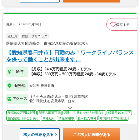
更新日：2026年5月26日
保存する
正社員
病院・クリニック
医療法人社団喜峰会 東海記念病院の薬剤師求人
【愛知県春日井市】日勤のみ！ワークライフバランス
を保って働くことが出来ます。
【月収】24.4万円程度 24歳～モデル
給与
【年収】389万円～500万円程度 24歳～34歳モデル
勤務地
愛知県 春日井市
ＪＲ中央本線(名古屋－塩尻) 高蔵寺駅
アクセス
愛知環状鉄道 高蔵寺駅…ほか
年収500万円以上可
新卒も応募可能
原則、引越しを伴う転勤なし
残業月10ｈ以下
住宅補助（手当）あり
車通勤可
積極採用中
夏～秋入職可
年間休日120日以上
求人の詳細を見る
この求人に興味がある