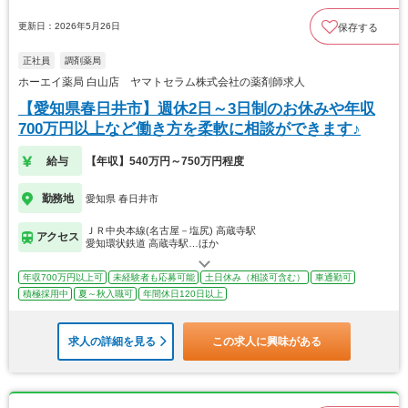
更新日：2026年5月26日
保存する
正社員
調剤薬局
ホーエイ薬局 白山店 ヤマトセラム株式会社の薬剤師求人
【愛知県春日井市】週休2日～3日制のお休みや年収
700万円以上など働き方を柔軟に相談ができます♪
給与
【年収】540万円～750万円程度
勤務地
愛知県 春日井市
ＪＲ中央本線(名古屋－塩尻) 高蔵寺駅
アクセス
愛知環状鉄道 高蔵寺駅…ほか
年収700万円以上可
未経験者も応募可能
土日休み（相談可含む）
車通勤可
積極採用中
夏～秋入職可
年間休日120日以上
求人の詳細を見る
この求人に興味がある