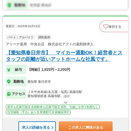
更新日：2025年10月15日
保存する
パート・アルバイト
調剤薬局
アリーナ薬局 中央台店 株式会社アクトの薬剤師求人
【愛知県春日井市】 マイカー通勤OK！経営者とス
タッフの距離が近いアットホームな社風です。
給与
【時給】1,920円～2,200円
勤務地
愛知県 春日井市
ＪＲ中央本線(名古屋－塩尻) 高蔵寺駅
アクセス
愛知環状鉄道 高蔵寺駅…ほか
新卒も応募可能
未経験者も応募可能
原則、引越しを伴う転勤なし
住宅補助（手当）あり
車通勤可
積極採用中
求人の詳細を見る
この求人に興味がある