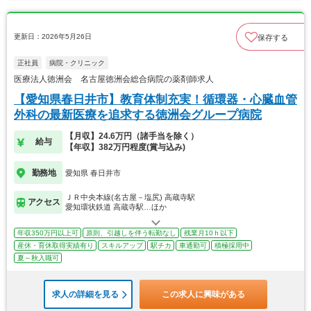
更新日：2026年5月26日
保存する
正社員
病院・クリニック
医療法人徳洲会 名古屋徳洲会総合病院の薬剤師求人
【愛知県春日井市】教育体制充実！循環器・心臓血管
外科の最新医療を追求する徳洲会グループ病院
【月収】24.6万円（諸手当を除く）
給与
【年収】382万円程度(賞与込み)
勤務地
愛知県 春日井市
ＪＲ中央本線(名古屋－塩尻) 高蔵寺駅
アクセス
愛知環状鉄道 高蔵寺駅…ほか
年収350万円以上可
原則、引越しを伴う転勤なし
残業月10ｈ以下
産休・育休取得実績有り
スキルアップ
駅チカ
車通勤可
積極採用中
夏～秋入職可
求人の詳細を見る
この求人に興味がある