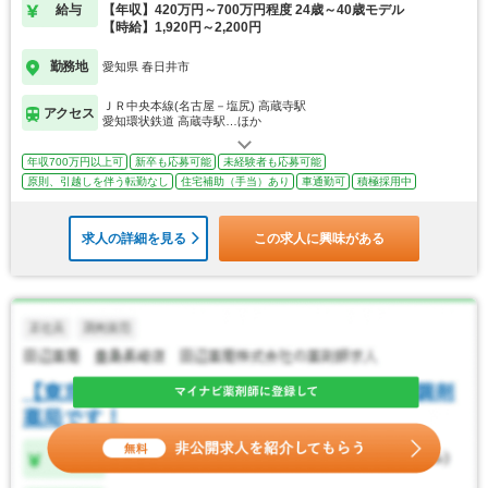
給与
【年収】420万円～700万円程度 24歳～40歳モデル
【時給】1,920円～2,200円
勤務地
愛知県 春日井市
ＪＲ中央本線(名古屋－塩尻) 高蔵寺駅
アクセス
愛知環状鉄道 高蔵寺駅…ほか
年収700万円以上可
新卒も応募可能
未経験者も応募可能
原則、引越しを伴う転勤なし
住宅補助（手当）あり
車通勤可
積極採用中
求人の詳細を見る
この求人に興味がある