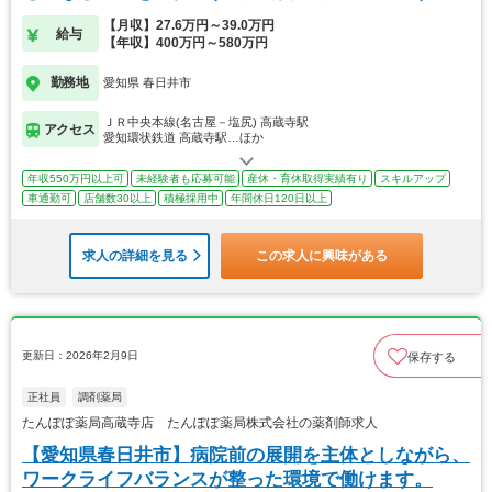
【月収】27.6万円～39.0万円
給与
【年収】400万円～580万円
勤務地
愛知県 春日井市
ＪＲ中央本線(名古屋－塩尻) 高蔵寺駅
アクセス
愛知環状鉄道 高蔵寺駅…ほか
年収550万円以上可
未経験者も応募可能
産休・育休取得実績有り
スキルアップ
車通勤可
店舗数30以上
積極採用中
年間休日120日以上
求人の詳細を見る
この求人に興味がある
更新日：2026年2月9日
保存する
正社員
調剤薬局
たんぽぽ薬局高蔵寺店 たんぽぽ薬局株式会社の薬剤師求人
【愛知県春日井市】病院前の展開を主体としながら、
ワークライフバランスが整った環境で働けます。