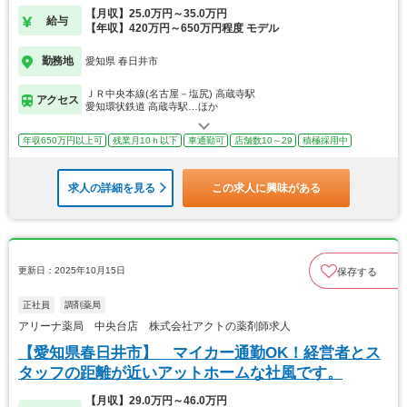
【月収】25.0万円～35.0万円
給与
【年収】420万円～650万円程度 モデル
勤務地
愛知県 春日井市
ＪＲ中央本線(名古屋－塩尻) 高蔵寺駅
アクセス
愛知環状鉄道 高蔵寺駅…ほか
年収650万円以上可
残業月10ｈ以下
車通勤可
店舗数10～29
積極採用中
求人の詳細を見る
この求人に興味がある
更新日：2025年10月15日
保存する
正社員
調剤薬局
アリーナ薬局 中央台店 株式会社アクトの薬剤師求人
【愛知県春日井市】 マイカー通勤OK！経営者とス
タッフの距離が近いアットホームな社風です。
【月収】29.0万円～46.0万円