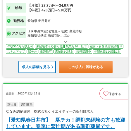
【月収】27.7万円～34.0万円
給与
【年収】420万円～530万円
勤務地
愛知県 春日井市
ＪＲ中央本線(名古屋－塩尻) 高蔵寺駅
アクセス
愛知環状鉄道 高蔵寺駅…ほか
年収500万円以上可
未経験者も応募可能
残業月10ｈ以下
産休・育休取得実績有り
スキルアップ
駅チカ
車通勤可
店舗数30以上
積極採用中
年間休日120日以上
求人の詳細を見る
この求人に興味がある
更新日：2025年12月12日
保存する
正社員
調剤薬局
ななみ調剤薬局 株式会社ケイエイティーの薬剤師求人
【愛知県春日井市】 駅チカ！調剤未経験の方も歓迎
しています。春季に繁忙期がある調剤薬局です。