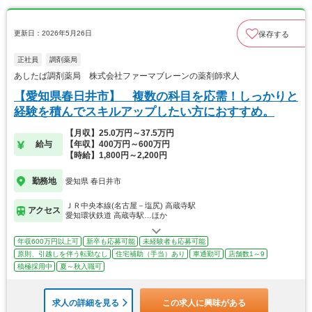
更新日：2026年5月26日
保存する
正社員
調剤薬局
あしたば調剤薬局 株式会社ファーマブレーンの薬剤師求人
【愛知県春日井市】 複数の科目を応需！しっかりと
経験を積んでスキルアップしたい方におすすめ。
【月収】25.0万円～37.5万円
給与
【年収】400万円～600万円
【時給】1,800円～2,200円
勤務地
愛知県 春日井市
ＪＲ中央本線(名古屋－塩尻) 高蔵寺駅
アクセス
愛知環状鉄道 高蔵寺駅…ほか
年収600万円以上可
新卒も応募可能
未経験者も応募可能
原則、引越しを伴う転勤なし
住宅補助（手当）あり
車通勤可
店舗数1～9
積極採用中
夏～秋入職可
求人の詳細を見る
この求人に興味がある