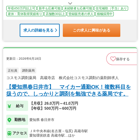
年収450万円以上可
新卒も応募可能
未経験者も応募可能
住宅補助（手当）あり
産休・育休取得実績有り
店舗数30以上
登録販売者の求人
積極採用中
求人の詳細を見る
この求人に興味がある
更新日：2026年6月18日
保存する
正社員
調剤薬局
コスモス調剤薬局 高蔵寺店 株式会社コスモス調剤の薬剤師求人
【愛知県春日井市】 マイカー通勤OK！複数科目を
扱うので、しっかりと調剤を勉強できる薬局です。
【月収】26.0万円～41.0万円
給与
【年収】500万円～600万円
勤務地
愛知県 春日井市
ＪＲ中央本線(名古屋－塩尻) 高蔵寺駅
アクセス
愛知環状鉄道 高蔵寺駅…ほか