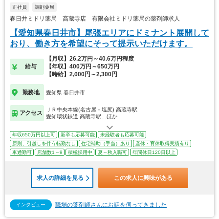
正社員
調剤薬局
春日井ミドリ薬局 高蔵寺店 有限会社ミドリ薬局の薬剤師求人
【愛知県春日井市】尾張エリアにドミナント展開して
おり、働き方を希望にそって提示いただけます。
【月収】26.2万円～40.6万円程度
給与
【年収】400万円～650万円
【時給】2,000円～2,300円
勤務地
愛知県 春日井市
ＪＲ中央本線(名古屋－塩尻) 高蔵寺駅
アクセス
愛知環状鉄道 高蔵寺駅…ほか
年収650万円以上可
新卒も応募可能
未経験者も応募可能
原則、引越しを伴う転勤なし
住宅補助（手当）あり
産休・育休取得実績有り
車通勤可
店舗数1～9
積極採用中
夏～秋入職可
年間休日120日以上
求人の詳細を見る
この求人に興味がある
職場の薬剤師さんにお話を伺ってきました
インタビュー