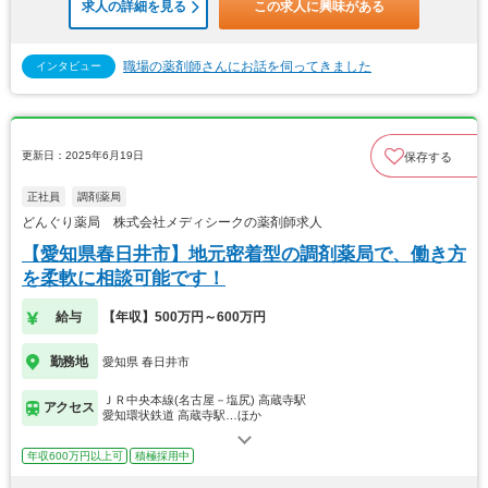
求人の詳細を見る
この求人に興味がある
職場の薬剤師さんにお話を伺ってきました
インタビュー
更新日：2025年6月19日
保存する
正社員
調剤薬局
どんぐり薬局 株式会社メディシークの薬剤師求人
【愛知県春日井市】地元密着型の調剤薬局で、働き方
を柔軟に相談可能です！
給与
【年収】500万円～600万円
勤務地
愛知県 春日井市
ＪＲ中央本線(名古屋－塩尻) 高蔵寺駅
アクセス
愛知環状鉄道 高蔵寺駅…ほか
年収600万円以上可
積極採用中