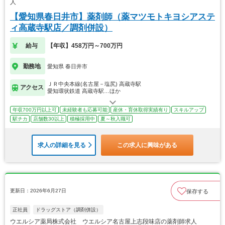
人
【愛知県春日井市】薬剤師（薬マツモトキヨシアステ
ィ高蔵寺駅店／調剤併設）
給与
【年収】458万円～700万円
勤務地
愛知県 春日井市
ＪＲ中央本線(名古屋－塩尻) 高蔵寺駅
アクセス
愛知環状鉄道 高蔵寺駅…ほか
年収700万円以上可
未経験者も応募可能
産休・育休取得実績有り
スキルアップ
駅チカ
店舗数30以上
積極採用中
夏～秋入職可
求人の詳細を見る
この求人に興味がある
更新日：2026年6月27日
保存する
正社員
ドラッグストア（調剤併設）
ウエルシア薬局株式会社 ウエルシア名古屋上志段味店の薬剤師求人