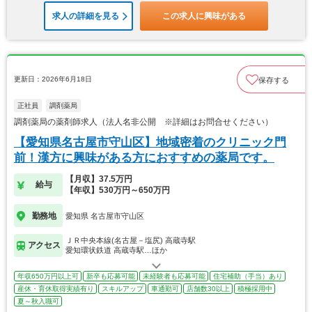
求人の詳細を見る
この求人に興味がある
更新日：2026年6月18日
保存する
正社員
調剤薬局
調剤薬局の薬剤師求人（法人名非公開 ※詳細はお問合せください）
【愛知県名古屋市守山区】地域密着のクリニック門
前！漢方に興味がある方におすすめの薬局です。
【月収】37.5万円
給与
【年収】530万円～650万円
勤務地
愛知県 名古屋市守山区
ＪＲ中央本線(名古屋－塩尻) 高蔵寺駅
アクセス
愛知環状鉄道 高蔵寺駅…ほか
年収650万円以上可
新卒も応募可能
未経験者も応募可能
住宅補助（手当）あり
産休・育休取得実績有り
スキルアップ
車通勤可
店舗数30以上
積極採用中
夏～秋入職可