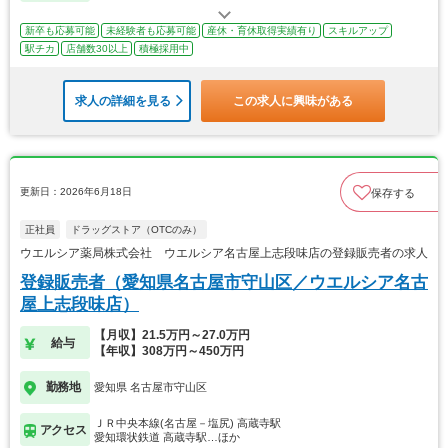
新卒も応募可能
未経験者も応募可能
産休・育休取得実績有り
スキルアップ
駅チカ
店舗数30以上
積極採用中
求人の詳細を見る
この求人に興味がある
更新日：2026年6月18日
保存する
正社員
ドラッグストア（OTCのみ）
ウエルシア薬局株式会社 ウエルシア名古屋上志段味店の登録販売者の求人
登録販売者（愛知県名古屋市守山区／ウエルシア名古
屋上志段味店）
【月収】21.5万円～27.0万円
給与
【年収】308万円～450万円
勤務地
愛知県 名古屋市守山区
ＪＲ中央本線(名古屋－塩尻) 高蔵寺駅
アクセス
愛知環状鉄道 高蔵寺駅…ほか