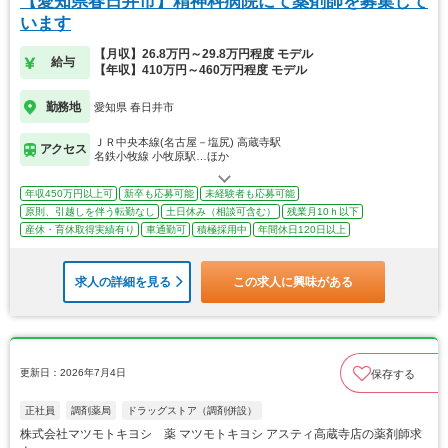
【愛知県春日井市】精神科病院にて薬剤師を募集して
います
【月収】26.8万円～29.8万円程度 モデル
給与
【年収】410万円～460万円程度 モデル
勤務地
愛知県 春日井市
ＪＲ中央本線(名古屋－塩尻) 高蔵寺駅
アクセス
名鉄小牧線 小牧原駅…ほか
年収450万円以上可
新卒も応募可能
未経験者も応募可能
原則、引越しを伴う転勤なし
土日休み（相談可含む）
残業月10ｈ以下
産休・育休取得実績有り
車通勤可
積極採用中
年間休日120日以上
求人の詳細を見る
この求人に興味がある
更新日：2026年7月4日
保存する
正社員
調剤薬局
ドラッグストア（調剤併設）
株式会社マツモトキヨシ 薬 マツモトキヨシ アスティ高蔵寺店の薬剤師求