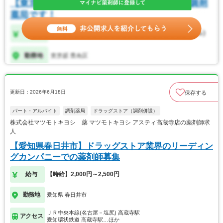
更新日：2026年6月18日
保存する
パート・アルバイト
調剤薬局
ドラッグストア（調剤併設）
株式会社マツモトキヨシ 薬 マツモトキヨシ アスティ高蔵寺店の薬剤師求
人
【愛知県春日井市】ドラッグストア業界のリーディン
グカンパニーでの薬剤師募集
給与
【時給】2,000円～2,500円
勤務地
愛知県 春日井市
ＪＲ中央本線(名古屋－塩尻) 高蔵寺駅
アクセス
愛知環状鉄道 高蔵寺駅…ほか