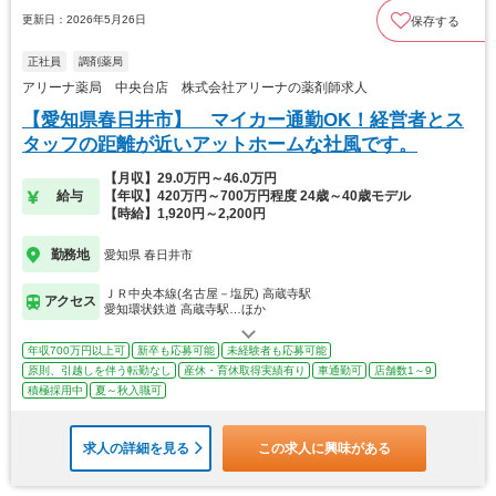
更新日：2026年5月26日
保存する
正社員
調剤薬局
アリーナ薬局 中央台店 株式会社アリーナの薬剤師求人
【愛知県春日井市】 マイカー通勤OK！経営者とス
タッフの距離が近いアットホームな社風です。
【月収】29.0万円～46.0万円
給与
【年収】420万円～700万円程度 24歳～40歳モデル
【時給】1,920円～2,200円
勤務地
愛知県 春日井市
ＪＲ中央本線(名古屋－塩尻) 高蔵寺駅
アクセス
愛知環状鉄道 高蔵寺駅…ほか
年収700万円以上可
新卒も応募可能
未経験者も応募可能
原則、引越しを伴う転勤なし
産休・育休取得実績有り
車通勤可
店舗数1～9
積極採用中
夏～秋入職可
求人の詳細を見る
この求人に興味がある