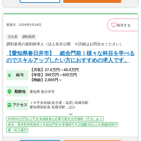
更新日：2026年5月26日
保存する
正社員
調剤薬局
調剤薬局の薬剤師求人（法人名非公開 ※詳細はお問合せください）
【愛知県春日井市】 総合門前！様々な科目を学べる
のでスキルアップしたい方におすすめの求人です。
【月収】27.0万円～40.0万円
給与
【年収】399万円～600万円
【時給】2,000円～
勤務地
愛知県 春日井市
ＪＲ中央本線(名古屋－塩尻) 高蔵寺駅
アクセス
愛知環状鉄道 高蔵寺駅…ほか
年収600万円以上可
未経験者も応募可能
住宅補助（手当）あり
産休・育休取得実績有り
総合門前
車通勤可
店舗数30以上
積極採用中
夏～秋入職可