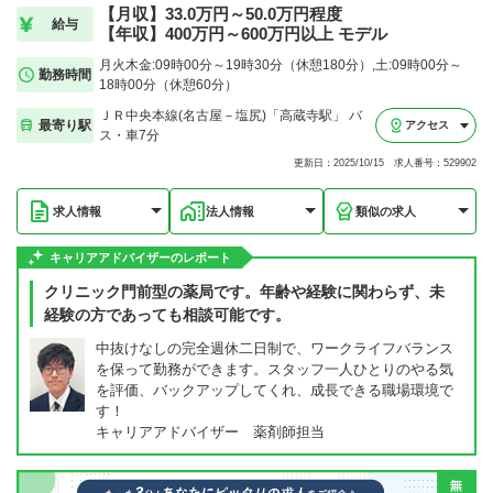
【月収】33.0万円～50.0万円程度
給与
【年収】400万円～600万円以上 モデル
月火木金:09時00分～19時30分（休憩180分）,土:09時00分～
勤務時間
18時00分（休憩60分）
ＪＲ中央本線(名古屋－塩尻)「高蔵寺駅」 バ
最寄り駅
アクセス
ス・車7分
更新日：2025/10/15 求人番号：529902
求人情報
法人情報
類似の求人
キャリアアドバイザーのレポート
クリニック門前型の薬局です。年齢や経験に関わらず、未
経験の方であっても相談可能です。
中抜けなしの完全週休二日制で、ワークライフバランス
を保って勤務ができます。スタッフ一人ひとりのやる気
を評価、バックアップしてくれ、成長できる職場環境で
す！
キャリアアドバイザー 薬剤師担当