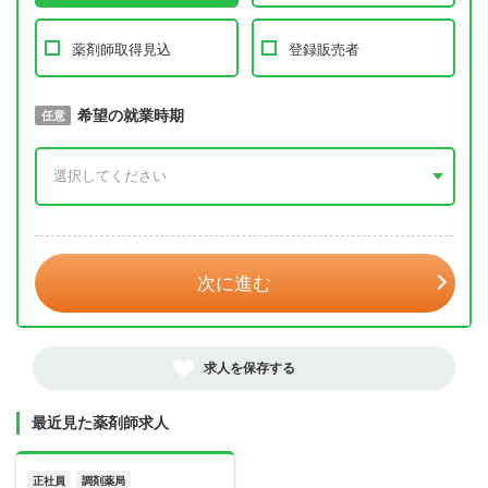
薬剤師取得見込
登録販売者
取得予定年
希望の就業時期
必須
任意
年 3月
次に進む
求人を保存する
最近見た薬剤師求人
正社員
調剤薬局