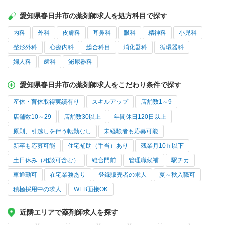
愛知県春日井市の薬剤師求人を処方科目で探す
内科
外科
皮膚科
耳鼻科
眼科
精神科
小児科
整形外科
心療内科
総合科目
消化器科
循環器科
婦人科
歯科
泌尿器科
愛知県春日井市の薬剤師求人をこだわり条件で探す
産休・育休取得実績有り
スキルアップ
店舗数1～9
店舗数10～29
店舗数30以上
年間休日120日以上
原則、引越しを伴う転勤なし
未経験者も応募可能
新卒も応募可能
住宅補助（手当）あり
残業月10ｈ以下
土日休み（相談可含む）
総合門前
管理職候補
駅チカ
車通勤可
在宅業務あり
登録販売者の求人
夏～秋入職可
積極採用中の求人
WEB面接OK
近隣エリアで薬剤師求人を探す