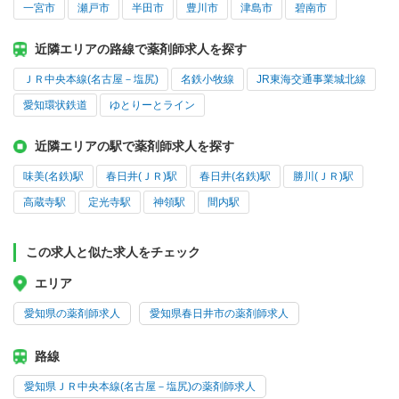
一宮市
瀬戸市
半田市
豊川市
津島市
碧南市
近隣エリアの路線で薬剤師求人を探す
ＪＲ中央本線(名古屋－塩尻)
名鉄小牧線
JR東海交通事業城北線
愛知環状鉄道
ゆとりーとライン
近隣エリアの駅で薬剤師求人を探す
味美(名鉄)駅
春日井(ＪＲ)駅
春日井(名鉄)駅
勝川(ＪＲ)駅
高蔵寺駅
定光寺駅
神領駅
間内駅
この求人と似た求人をチェック
エリア
愛知県の薬剤師求人
愛知県春日井市の薬剤師求人
路線
愛知県ＪＲ中央本線(名古屋－塩尻)の薬剤師求人