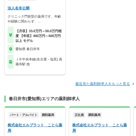
法人名非公開
クリニック門前型の薬局です。年齢
や経験に関わらず、…
【月収】33.0万円～50.0万円程
度 【年収】400万円～600万円
以上 モデル
愛知県 春日井市
ＪＲ中央本線(名古屋－塩尻) 高
蔵寺駅 他
最近見た薬剤師求人をもっと見る
春日井市(愛知県)エリアの薬剤師求人
パート・アルバイト
調剤薬局
正社員
調剤薬局
株式会社エルブラット ことら薬
株式会社エルブラット ことら薬
局
局