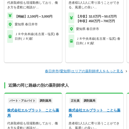
代表取締役も現場勤務しており、働
患者様1人1人に寄り添うことができ
き方を柔軟に相談が…
る、風通しの良い…
【時給】2,100円～3,000円
【月収】32.0万円～50.0万円
【年収】450万円～700万円
愛知県 春日井市
愛知県 春日井市
ＪＲ中央本線(名古屋－塩尻) 春
日井(ＪＲ)駅
ＪＲ中央本線(名古屋－塩尻) 春
日井(ＪＲ)駅
春日井市(愛知県)エリアの薬剤師求人をもっと見る
近隣の同じ路線の別の薬剤師求人
パート・アルバイト
調剤薬局
正社員
調剤薬局
株式会社エルブラット ことら薬
株式会社エルブラット ことら薬
局
局
代表取締役も現場勤務しており、働
患者様1人1人に寄り添うことができ
き方を柔軟に相談が…
る、風通しの良い…