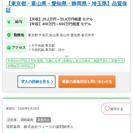
【東京都・富山県・愛知県・静岡県・埼玉県】品質保
証
【月収】20.2万円～35.0万円程度 モデル
給与
【年収】400万円～600万円程度 モデル
勤務地
東京都 中央区,富山県 富山市,愛知県 春日井市
ＪＲ中央線 東京駅
アクセス
ＪＲ総武線 東京駅…ほか
年収600万円以上可
原則、引越しを伴う転勤なし
土日休み（相談可含む）
駅チカ
年間休日120日以上
求人の詳細を見る
最新の募集状況を問い合わせる
更新日：2026年6月18日
保存する
正社員
調剤薬局
募集停止
清祥薬局 株式会社ウィーズの薬剤師求人