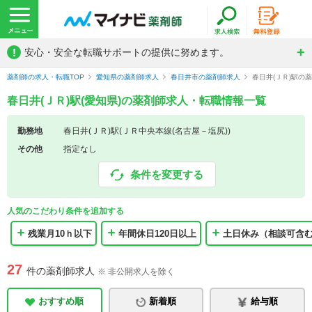
!
安心・安全な転職サポートの提供に努めます。
薬剤師の求人・転職TOP
愛知県の薬剤師求人
春日井市の薬剤師求人
春日井(ＪＲ)駅の
春日井(ＪＲ)駅(愛知県)の薬剤師求人・転職情報一覧
勤務地
春日井(ＪＲ)駅(ＪＲ中央本線(名古屋－塩尻))
その他
指定なし
条件を変更する
人気のこだわり条件を追加する
残業月10ｈ以下
年間休日120日以上
土日休み（相談可含
27
件の薬剤師求人
※ 非公開求人を除く
おすすめ順
新着順
給与順