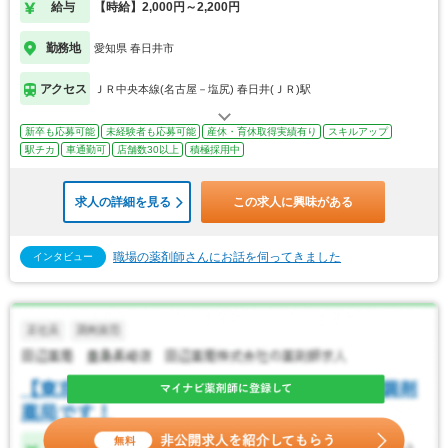
給与
【時給】2,000円～2,200円
勤務地
愛知県 春日井市
アクセス
ＪＲ中央本線(名古屋－塩尻) 春日井(ＪＲ)駅
新卒も応募可能
未経験者も応募可能
産休・育休取得実績有り
スキルアップ
駅チカ
車通勤可
店舗数30以上
積極採用中
求人の詳細を見る
この求人に興味がある
職場の薬剤師さんにお話を伺ってきました
インタビュー