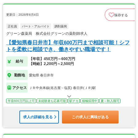
更新日：2026年6月4日
保存する
正社員
パート・アルバイト
調剤薬局
グリーン森薬局 株式会社グリーンの薬剤師求人
【愛知県春日井市】年収600万円まで相談可能！シフ
トを柔軟に相談でき、働きやすい職場です！
【年収】450万円～600万円
給与
【時給】2,200円～2,500円
勤務地
愛知県 春日井市
アクセス
ＪＲ中央本線(名古屋－塩尻) 春日井(ＪＲ)駅
年収600万円以上可
未経験者も応募可能
駅チカ
積極採用中
夏～秋入職可
求人の詳細を見る
この求人に興味がある