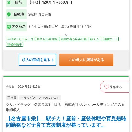
給与
【年収】420万円～650万円
勤務地
愛知県 春日井市
アクセス
ＪＲ中央本線(名古屋－塩尻) 春日井(ＪＲ)駅
年収650万円以上可
新卒も応募可能
未経験者も応募可能
駅チカ
店舗数1～9
積極採用中
求人の詳細を見る
この求人に興味がある
更新日：2024年11月15日
保存する
正社員
ドラッグストア（OTCのみ）
ツルハドラッグ 名古屋栄3丁目店 株式会社ツルハホールディングスの薬
剤師求人
【名古屋市栄】 駅チカ！産前・産後休暇や育児短時
間勤務など子育て支援制度が整っています。