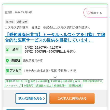
更新日：2026年6月18日
保存する
正社員
調剤薬局
コスモス調剤薬局 春見店 株式会社コスモス調剤の薬剤師求人
【愛知県春日井市】トータルヘルスケアを目指して総
合的な医療サービスの提供を目指しています。
【月収】26.0万円～41.0万円
給与
【年収】500万円～600万円以上 モデル
勤務地
愛知県 春日井市
アクセス
ＪＲ中央本線(名古屋－塩尻) 春日井(ＪＲ)駅
年収600万円以上可
新卒も応募可能
未経験者も応募可能
産休・育休取得実績有り
スキルアップ
車通勤可
店舗数30以上
積極採用中
管理職候補
求人の詳細を見る
この求人に興味がある