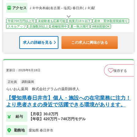
アクセス
ＪＲ中央本線(名古屋－塩尻) 春日井(ＪＲ)駅
年収700万円以上可
未経験者も応募可能
残業月10ｈ以下
産休・育休取得実績有り
スキルアップ
店舗数30以上
積極採用中
夏～秋入職可
WEB面接OK
求人の詳細を見る
この求人に興味がある
更新日：2026年6月18日
保存する
正社員
調剤薬局
らいおん薬局 株式会社グラムの薬剤師求人
【愛知県春日井市】個人・施設への在宅業務に注力！
より患者さまの身近で活躍できる環境があります。
【月収】30.0万円
給与
【年収】420万円～740万円モデル
勤務地
愛知県 春日井市