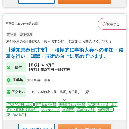
更新日：2026年6月18日
保存する
正社員
調剤薬局
調剤薬局の薬剤師求人（法人名非公開 ※詳細はお問合せください）
【愛知県春日井市】 積極的に学術大会への参加・発
表を行い、知識・技術の向上に努めています。
【月収】37.5万円
給与
【年収】530万円～650万円
勤務地
愛知県 春日井市
アクセス
ＪＲ中央本線(名古屋－塩尻) 春日井(ＪＲ)駅
年収650万円以上可
新卒も応募可能
未経験者も応募可能
住宅補助（手当）あり
産休・育休取得実績有り
スキルアップ
車通勤可
店舗数30以上
積極採用中
夏～秋入職可