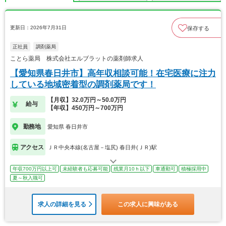
更新日：2026年7月31日
保存する
正社員
調剤薬局
ことら薬局 株式会社エルブラットの薬剤師求人
【愛知県春日井市】高年収相談可能！在宅医療に注力
している地域密着型の調剤薬局です！
【月収】32.0万円～50.0万円
給与
【年収】450万円～700万円
勤務地
愛知県 春日井市
アクセス
ＪＲ中央本線(名古屋－塩尻) 春日井(ＪＲ)駅
年収700万円以上可
未経験者も応募可能
残業月10ｈ以下
車通勤可
積極採用中
夏～秋入職可
求人の詳細を見る
この求人に興味がある