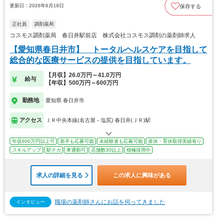
更新日：2026年6月18日
保存する
正社員
調剤薬局
コスモス調剤薬局 春日井駅前店 株式会社コスモス調剤の薬剤師求人
【愛知県春日井市】 トータルヘルスケアを目指して
総合的な医療サービスの提供を目指しています。
【月収】26.0万円～41.0万円
給与
【年収】500万円～600万円
勤務地
愛知県 春日井市
アクセス
ＪＲ中央本線(名古屋－塩尻) 春日井(ＪＲ)駅
年収600万円以上可
新卒も応募可能
未経験者も応募可能
産休・育休取得実績有り
スキルアップ
駅チカ
車通勤可
店舗数30以上
積極採用中
求人の詳細を見る
この求人に興味がある
職場の薬剤師さんにお話を伺ってきました
インタビュー