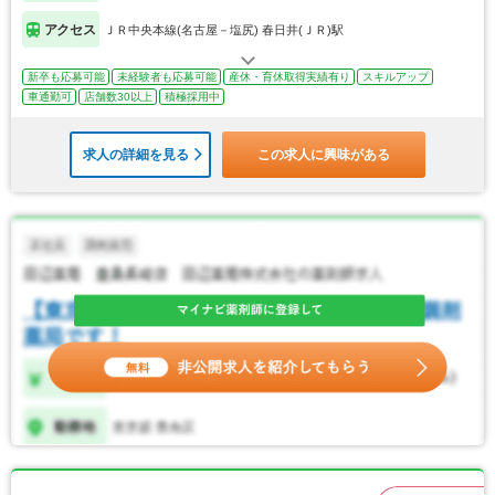
アクセス
ＪＲ中央本線(名古屋－塩尻) 春日井(ＪＲ)駅
新卒も応募可能
未経験者も応募可能
産休・育休取得実績有り
スキルアップ
車通勤可
店舗数30以上
積極採用中
求人の詳細を見る
この求人に興味がある