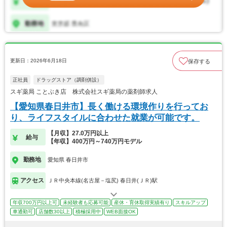
更新日：2026年6月18日
保存する
正社員
ドラッグストア（調剤併設）
スギ薬局 ことぶき店 株式会社スギ薬局の薬剤師求人
【愛知県春日井市】長く働ける環境作りを行ってお
り、ライフスタイルに合わせた就業が可能です。
【月収】27.0万円以上
給与
【年収】400万円～740万円モデル
勤務地
愛知県 春日井市
アクセス
ＪＲ中央本線(名古屋－塩尻) 春日井(ＪＲ)駅
年収700万円以上可
未経験者も応募可能
産休・育休取得実績有り
スキルアップ
車通勤可
店舗数30以上
積極採用中
WEB面接OK