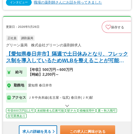
職場の薬剤師さんにお話を伺ってきました
インタビュー
更新日：2026年5月26日
保存する
正社員
調剤薬局
グリーン薬局 株式会社グリーンの薬剤師求人
【愛知県春日井市】隔週で土日休みとなり、フレック
ス制を導入しているためWLBを整えることが可能で
す
【年収】500万円～600万円
給与
【時給】2,200円～
勤務地
愛知県 春日井市
アクセス
ＪＲ中央本線(名古屋－塩尻) 春日井(ＪＲ)駅
年収600万円以上可
未経験者も応募可能
駅チカ
積極採用中
夏～秋入職可
在宅業務あり
求人の詳細を見る
この求人に興味がある