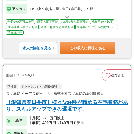
アクセス
ＪＲ中央本線(名古屋－塩尻) 春日井(ＪＲ)駅
年収800万円以上可
新卒も応募可能
未経験者も応募可能
残業月10ｈ以下
住宅補助（手当）あり
産休・育休取得実績有り
スキルアップ
店舗数30以上
積極採用中
求人の詳細を見る
この求人に興味がある
更新日：2026年6月18日
保存する
正社員
ドラッグストア（調剤併設）
スギ薬局 イーアス春日井店 株式会社スギ薬局の薬剤師求人
【愛知県春日井市】様々な経験が積める在宅業務があ
り、スキルアップできる環境です。
【月収】27.0万円以上
給与
【年収】400万円～740万円モデル
勤務地
愛知県 春日井市