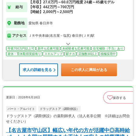
【月収】27.0万円～60.0万円程度 24歳～45歳モデル
給与
【年収】442万円～700万円
【時給】2,000円～2,500円
勤務地
愛知県 春日井市
アクセス
ＪＲ中央本線(名古屋－塩尻) 春日井(ＪＲ)駅
年収700万円以上可
新卒も応募可能
未経験者も応募可能
住宅補助（手当）あり
産休・育休取得実績有り
スキルアップ
駅チカ
店舗数30以上
積極採用中
求人の詳細を見る
この求人に興味がある
更新日：2026年6月18日
保存する
パート・アルバイト
ドラッグストア（調剤併設）
ドラッグストア（調剤併設）の薬剤師求人（法人名非公開 ※詳細はお問合
せください）
【名古屋市守山区】幅広い年代の方が活躍中◎高時給