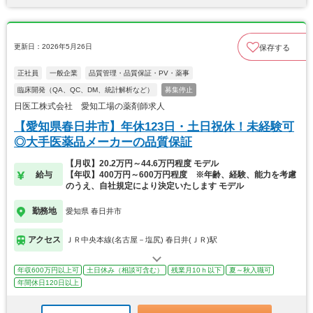
更新日：2026年5月26日
保存する
正社員
一般企業
品質管理・品質保証・PV・薬事
臨床開発（QA、QC、DM、統計解析など）
募集停止
日医工株式会社 愛知工場の薬剤師求人
【愛知県春日井市】年休123日・土日祝休！未経験可
◎大手医薬品メーカーの品質保証
【月収】20.2万円～44.6万円程度 モデル
給与
【年収】400万円～600万円程度 ※年齢、経験、能力を考慮
のうえ、自社規定により決定いたします モデル
勤務地
愛知県 春日井市
アクセス
ＪＲ中央本線(名古屋－塩尻) 春日井(ＪＲ)駅
年収600万円以上可
土日休み（相談可含む）
残業月10ｈ以下
夏～秋入職可
年間休日120日以上