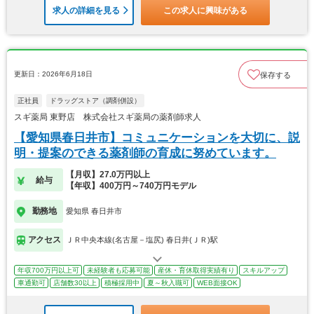
求人の詳細を見る
この求人に興味がある
更新日：2026年6月18日
保存する
正社員
ドラッグストア（調剤併設）
スギ薬局 東野店 株式会社スギ薬局の薬剤師求人
【愛知県春日井市】コミュニケーションを大切に、説
明・提案のできる薬剤師の育成に努めています。
【月収】27.0万円以上
給与
【年収】400万円～740万円モデル
勤務地
愛知県 春日井市
アクセス
ＪＲ中央本線(名古屋－塩尻) 春日井(ＪＲ)駅
年収700万円以上可
未経験者も応募可能
産休・育休取得実績有り
スキルアップ
車通勤可
店舗数30以上
積極採用中
夏～秋入職可
WEB面接OK