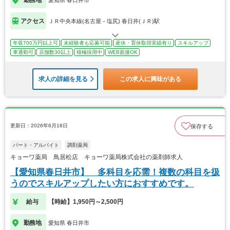
アクセス
ＪＲ中央本線(名古屋－塩尻) 春日井(ＪＲ)駅
年収700万円以上可
未経験者も応募可能
産休・育休取得実績有り
スキルアップ
車通勤可
店舗数30以上
積極採用中
WEB面接OK
求人の詳細を見る
この求人に興味がある
更新日：2026年6月18日
保存する
パート・アルバイト
調剤薬局
キョーワ薬局 鳥居松店 キョーワ薬局株式会社の薬剤師求人
【愛知県春日井市】 多科目を応需！複数の科目を扱
うのでスキルアップしたい方におすすめです。
給与
【時給】1,950円～2,500円
勤務地
愛知県 春日井市