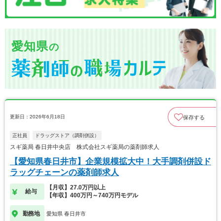
愛知県
の
更新日：2026年6月18日
保存する
正社員
ドラッグストア（調剤併設）
スギ薬局 春日井中央店 株式会社スギ薬局の薬剤師求人
【愛知県春日井市】企業規模拡大中！大手調剤併設ド
ラッグチェーンの薬剤師求人
【月収】27.0万円以上
給与
【年収】400万円～740万円モデル
勤務地
愛知県 春日井市