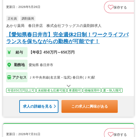
更新日：2026年5月26日
保存する
正社員
調剤薬局
あかり薬局 春日井店 株式会社フラッグスの薬剤師求人
【愛知県春日井市】完全週休2日制！ワークライフバ
ランスを保ちながらの勤務が可能です！
給与
【年収】450万円～650万円
勤務地
愛知県 春日井市
アクセス
ＪＲ中央本線(名古屋－塩尻) 春日井(ＪＲ)駅
年収650万円以上可
未経験者も応募可能
車通勤可
積極採用中
夏～秋入職可
求人の詳細を見る
この求人に興味がある
更新日：2026年7月31日
保存する