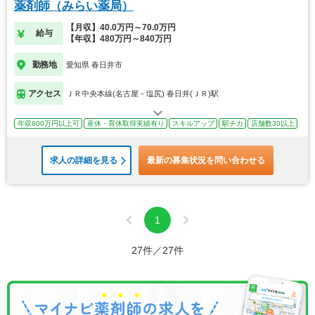
薬剤師（みらい薬局）
【月収】40.0万円～70.0万円
給与
【年収】480万円～840万円
勤務地
愛知県 春日井市
アクセス
ＪＲ中央本線(名古屋－塩尻) 春日井(ＪＲ)駅
年収800万円以上可
産休・育休取得実績有り
スキルアップ
駅チカ
店舗数30以上
求人の詳細を見る
最新の募集状況を問い合わせる
1
27件／27件