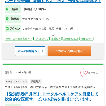
パート☆全国に展開する大手法人で安心の就業環境！
給与
【時給】3,000円～
勤務地
愛知県 名古屋市守山区
アクセス
ＪＲ中央本線(名古屋－塩尻) 春日井(ＪＲ)駅
産休・育休取得実績有り
スキルアップ
車通勤可
店舗数30以上
積極採用中
求人の詳細を見る
この求人に興味がある
更新日：2026年6月18日
保存する
パート・アルバイト
調剤薬局
コスモス調剤薬局 春日井駅前店 株式会社コスモス調剤の薬剤師求人
【愛知県春日井市】 トータルヘルスケアを目指して
総合的な医療サービスの提供を目指しています。