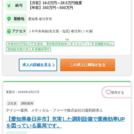
【月収】18.0万円～28.5万円程度
給与
【年収】350万円～500万円
勤務地
愛知県 春日井市
アクセス
ＪＲ中央本線(名古屋－塩尻) 春日井(ＪＲ)駅
年収500万円以上可
産休・育休取得実績有り
スキルアップ
店舗数30以上
登録販売者の求人
積極採用中
求人の詳細を見る
この求人に興味がある
更新日：2025年3月27日
保存する
正社員
調剤薬局
デイジー薬局 メディカル・ファーマ株式会社の薬剤師求人
【愛知県春日井市】充実した調剤設備で業務効率UP
を図っている薬局です。