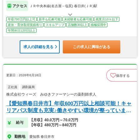
アクセス
ＪＲ中央本線(名古屋－塩尻) 春日井(ＪＲ)駅
年収700万円以上可
新卒も応募可能
未経験者も応募可能
残業月10ｈ以下
産休・育休取得実績有り
スキルアップ
店舗数30以上
積極採用中
年間休日120日以上
求人の詳細を見る
この求人に興味がある
更新日：2026年6月18日
保存する
正社員
調剤薬局
株式会社ウィーズ みゆきファーマシーの薬剤師求人
【愛知県春日井市】年収600万円以上相談可能！キャ
リアパス制度も充実♪働きやすい環境が整っています
◎
【月収】40.0万円～70.0万円
給与
【年収】480万円～840万円
勤務地
愛知県 春日井市