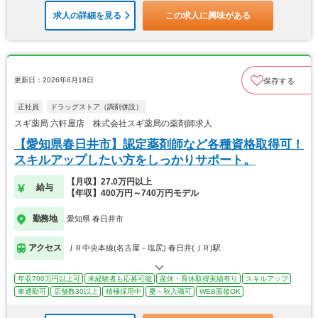
求人の詳細を見る
この求人に興味がある
更新日：2026年6月18日
保存する
正社員
ドラッグストア（調剤併設）
スギ薬局 六軒屋店 株式会社スギ薬局の薬剤師求人
【愛知県春日井市】認定薬剤師など各種資格取得可！
スキルアップしたい方をしっかりサポート。
【月収】27.0万円以上
給与
【年収】400万円～740万円モデル
勤務地
愛知県 春日井市
アクセス
ＪＲ中央本線(名古屋－塩尻) 春日井(ＪＲ)駅
年収700万円以上可
未経験者も応募可能
産休・育休取得実績有り
スキルアップ
車通勤可
店舗数30以上
積極採用中
夏～秋入職可
WEB面接OK