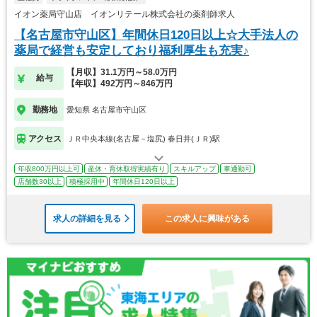
イオン薬局守山店 イオンリテール株式会社の薬剤師求人
【名古屋市守山区】年間休日120日以上☆大手法人の
薬局で経営も安定しており福利厚生も充実♪
【月収】31.1万円～58.0万円
給与
【年収】492万円～846万円
勤務地
愛知県 名古屋市守山区
アクセス
ＪＲ中央本線(名古屋－塩尻) 春日井(ＪＲ)駅
年収800万円以上可
産休・育休取得実績有り
スキルアップ
車通勤可
店舗数30以上
積極採用中
年間休日120日以上
求人の詳細を見る
この求人に興味がある