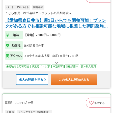
パート・アルバイト
調剤薬局
ことら薬局 株式会社エルブラットの薬剤師求人
【愛知県春日井市】週1日からでも調整可能！ブラン
クがある方でも相談可能な地域に根差した調剤薬局で
す！
給与
【時給】2,100円～3,000円
勤務地
愛知県 春日井市
アクセス
ＪＲ中央本線(名古屋－塩尻) 春日井(ＪＲ)駅
未経験者も応募可能
残業月10ｈ以下
車通勤可
積極採用中
夏～秋入職可
求人の詳細を見る
この求人に興味がある
更新日：2026年6月19日
保存する
正社員
ドラッグストア（調剤併設）