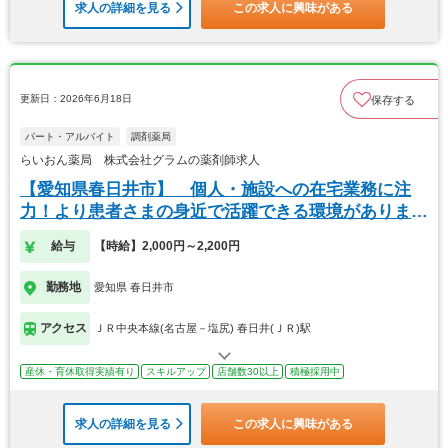
求人の詳細を見る
この求人に興味がある
更新日：2026年6月18日
保存する
パート・アルバイト
調剤薬局
らいおん薬局 株式会社グラムの薬剤師求人
【愛知県春日井市】 個人・施設への在宅業務に注
力！より患者さまの身近で活躍できる環境がありま
す。
給与
【時給】2,000円～2,200円
勤務地
愛知県 春日井市
アクセス
ＪＲ中央本線(名古屋－塩尻) 春日井(ＪＲ)駅
産休・育休取得実績有り
スキルアップ
店舗数30以上
積極採用中
求人の詳細を見る
この求人に興味がある