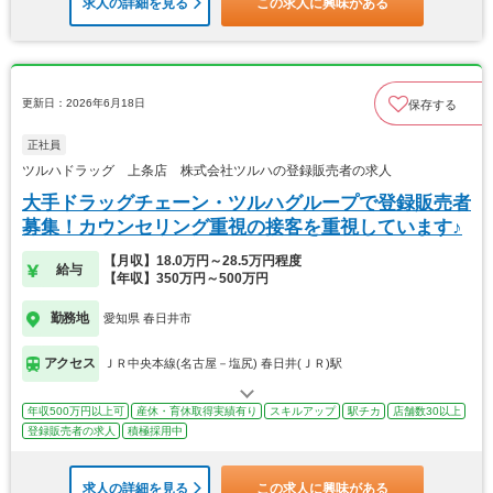
求人の詳細を見る
この求人に興味がある
更新日：2026年6月18日
保存する
正社員
ツルハドラッグ 上条店 株式会社ツルハの登録販売者の求人
大手ドラッグチェーン・ツルハグループで登録販売者
募集！カウンセリング重視の接客を重視しています♪
【月収】18.0万円～28.5万円程度
給与
【年収】350万円～500万円
勤務地
愛知県 春日井市
アクセス
ＪＲ中央本線(名古屋－塩尻) 春日井(ＪＲ)駅
年収500万円以上可
産休・育休取得実績有り
スキルアップ
駅チカ
店舗数30以上
登録販売者の求人
積極採用中
求人の詳細を見る
この求人に興味がある