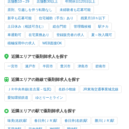
店舗数10～29
店舗数30以上
年間休日120日以上
原則、引越しを伴う転勤なし
未経験者も応募可能
新卒も応募可能
住宅補助（手当）あり
残業月10ｈ以下
土日休み（相談可含む）
総合門前
管理職候補
駅チカ
車通勤可
在宅業務あり
登録販売者の求人
夏～秋入職可
積極採用中の求人
WEB面接OK
近隣エリアで薬剤師求人を探す
一宮市
瀬戸市
半田市
豊川市
津島市
碧南市
近隣エリアの路線で薬剤師求人を探す
ＪＲ中央本線(名古屋－塩尻)
名鉄小牧線
JR東海交通事業城北線
愛知環状鉄道
ゆとりーとライン
近隣エリアの駅で薬剤師求人を探す
味美(名鉄)駅
春日井(ＪＲ)駅
春日井(名鉄)駅
勝川(ＪＲ)駅