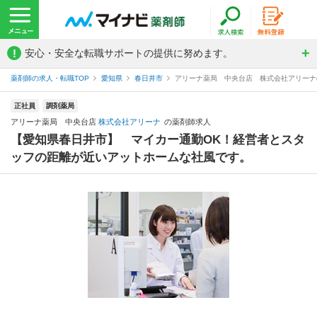
!
安心・安全な転職サポートの提供に努めます。
薬剤師の求人・転職TOP
愛知県
春日井市
アリーナ薬局 中央台店 株式会社アリーナ
正社員
調剤薬局
アリーナ薬局 中央台店
株式会社アリーナ
の薬剤師求人
【愛知県春日井市】 マイカー通勤OK！経営者とスタ
ッフの距離が近いアットホームな社風です。