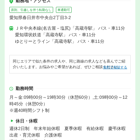
勤務地・アクセス
原則、引越しを伴う転勤なし
車通勤可
愛知県春日井市中央台2丁目3-2
ＪＲ中央本線(名古屋－塩尻)「高蔵寺駅」 バス・車11分
愛知環状鉄道「高蔵寺駅」 バス・車11分
ゆとりーとライン「高蔵寺駅」 バス・車11分
同じエリアで似た条件の求人や、同じ路線の求人なども喜んでご紹
介いたします。お悩みやご希望があれば、ぜひご相談ください。
無料で相談する
勤務時間
月～金:09時00分～19時30分（休憩60分）,土:09時00分～12
時45分（休憩0分）
※週40時間シフト制
休日・休暇
週休2日制 年末年始休暇 夏季休暇 有給休暇 慶弔休暇
出産・育児休暇 介護休暇