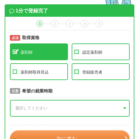
1分で登録完了
1
2
3
4
5
取得資格
必須
必須
薬剤師
認定薬剤師
薬剤師取得見込
登録販売者
取得予定年
希望の就業時期
必須
任意
年 3月
次に進む