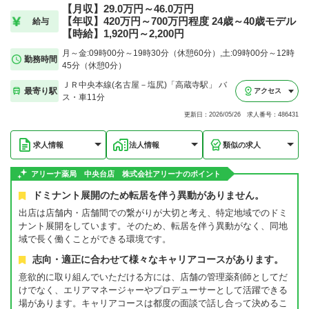
【月収】29.0万円～46.0万円
【年収】420万円～700万円程度 24歳～40歳モデル
給与
【時給】1,920円～2,200円
月～金:09時00分～19時30分（休憩60分）,土:09時00分～12時
勤務時間
45分（休憩0分）
ＪＲ中央本線(名古屋－塩尻)「高蔵寺駅」 バ
最寄り駅
アクセス
ス・車11分
更新日：2026/05/26 求人番号：486431
求人情報
法人情報
類似の求人
アリーナ薬局 中央台店 株式会社アリーナのポイント
ドミナント展開のため転居を伴う異動がありません。
出店は店舗内・店舗間での繋がりが大切と考え、特定地域でのドミ
ナント展開をしています。そのため、転居を伴う異動がなく、同地
域で長く働くことができる環境です。
志向・適正に合わせて様々なキャリアコースがあります。
意欲的に取り組んでいただける方には、店舗の管理薬剤師としてだ
けでなく、エリアマネージャーやプロデューサーとして活躍できる
場があります。キャリアコースは都度の面談で話し合って決めるこ