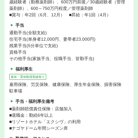
歳経験者（勤務薬剤師）、600万円前後／30歳経験者（管理
薬剤師）、600～750万円程度／管理薬剤師
■賞与：年2回（6月、12月） ■昇給：年1回（4月）
手当
通勤手当(全額支給)
住宅手当(単身者12,000円、妻帯者23,000円)
残業手当(5分単位で支給)
資格手当
その他手当(家族手当、役職手当、皆勤手当)
福利厚生
産休・育休取得実績有り
雇用保険、労災保険、健康保険、厚生年金保険、損害保険
駐車場
手当・福利厚生備考
■薬剤師賠償責任保険：店舗加入
■退職金：勤続6年以上
■リゾートホテル「エクシヴ」の利用
■ナゴヤドーム年間シーズン席