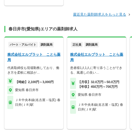
最近見た薬剤師求人をもっと見る
春日井市(愛知県)エリアの薬剤師求人
パート・アルバイト
調剤薬局
正社員
調剤薬局
株式会社エルブラット ことら薬
株式会社エルブラット ことら薬
局
局
代表取締役も現場勤務しており、働
患者様1人1人に寄り添うことができ
き方を柔軟に相談が…
る、風通しの良い…
【時給】2,100円～3,000円
【月収】32.0万円～50.0万円
【年収】450万円～700万円
愛知県 春日井市
愛知県 春日井市
ＪＲ中央本線(名古屋－塩尻) 春
日井(ＪＲ)駅
ＪＲ中央本線(名古屋－塩尻) 春
日井(ＪＲ)駅