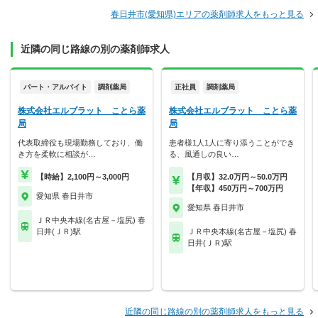
春日井市(愛知県)エリアの薬剤師求人をもっと見る
近隣の同じ路線の別の薬剤師求人
パート・アルバイト
調剤薬局
正社員
調剤薬局
株式会社エルブラット ことら薬
株式会社エルブラット ことら薬
局
局
代表取締役も現場勤務しており、働
患者様1人1人に寄り添うことができ
き方を柔軟に相談が…
る、風通しの良い…
【時給】2,100円～3,000円
【月収】32.0万円～50.0万円
【年収】450万円～700万円
愛知県 春日井市
愛知県 春日井市
ＪＲ中央本線(名古屋－塩尻) 春
日井(ＪＲ)駅
ＪＲ中央本線(名古屋－塩尻) 春
日井(ＪＲ)駅
近隣の同じ路線の別の薬剤師求人をもっと見る