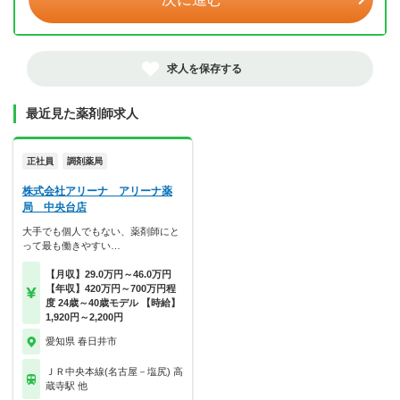
求人を保存する
最近見た薬剤師求人
正社員
調剤薬局
株式会社アリーナ アリーナ薬
局 中央台店
大手でも個人でもない、薬剤師にと
って最も働きやすい…
【月収】29.0万円～46.0万円
【年収】420万円～700万円程
度 24歳～40歳モデル 【時給】
1,920円～2,200円
愛知県 春日井市
ＪＲ中央本線(名古屋－塩尻) 高
蔵寺駅 他