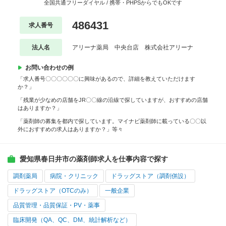
全国共通フリーダイヤル / 携帯・PHPSからでもOKです
486431
求人番号
法人名
アリーナ薬局 中央台店 株式会社アリーナ
お問い合わせの例
「求人番号〇〇〇〇〇〇に興味があるので、詳細を教えていただけます
か？」
「残業が少なめの店舗をJR〇〇線の沿線で探していますが、おすすめの店舗
はありますか？」
「薬剤師の募集を都内で探しています。マイナビ薬剤師に載っている〇〇以
外におすすめの求人はありますか？」等々
愛知県春日井市の薬剤師求人を仕事内容で探す
調剤薬局
病院・クリニック
ドラッグストア（調剤併設）
ドラッグストア（OTCのみ）
一般企業
品質管理・品質保証・PV・薬事
臨床開発（QA、QC、DM、統計解析など）