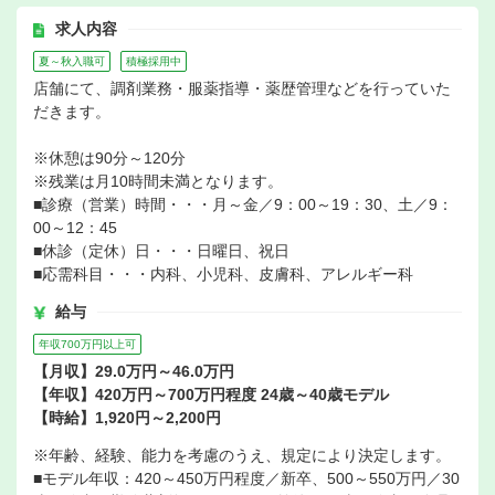
求人内容
夏～秋入職可
積極採用中
店舗にて、調剤業務・服薬指導・薬歴管理などを行っていた
だきます。
※休憩は90分～120分
※残業は月10時間未満となります。
■診療（営業）時間・・・月～金／9：00～19：30、土／9：
00～12：45
■休診（定休）日・・・日曜日、祝日
■応需科目・・・内科、小児科、皮膚科、アレルギー科
給与
年収700万円以上可
【月収】29.0万円～46.0万円
【年収】420万円～700万円程度 24歳～40歳モデル
【時給】1,920円～2,200円
※年齢、経験、能力を考慮のうえ、規定により決定します。
■モデル年収：420～450万円程度／新卒、500～550万円／30