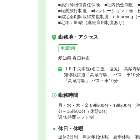
■薬剤師賠償責任保険 ■社内預金制度 
■報奨旅行制度 ■レクレーション：春、
■認定薬剤師取得支援制度：e-learning
■定年：60歳（継続雇用制度あり）
勤務地・アクセス
車通勤可
愛知県 春日井市
ＪＲ中央本線(名古屋－塩尻)「高蔵寺駅
知環状鉄道「高蔵寺駅」 バス・車10
「高蔵寺駅」 バス・車10分
勤務時間
月・水・木・金:09時00分～19時00分（休
分～16時00分（休憩0分）
週40時間シフト制
休日・休暇
週休2日制 年末年始休暇 夏季休暇 