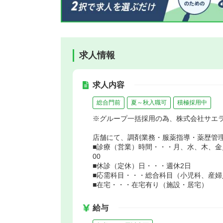
求人情報
求人内容
総合門前
夏～秋入職可
積極採用中
※グループ一括採用の為、株式会社サエ
店舗にて、調剤業務・服薬指導・薬歴管
■診療（営業）時間・・・月、水、木、金／9
00
■休診（定休）日・・・週休2日
■応需科目・・・総合科目（小児科、産
■在宅・・・在宅有り（施設・居宅）
給与