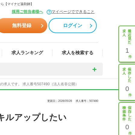
なら【マイナビ薬剤師】
採用ご担当者様へ
マイページでできること
無料登録
ログイン
1
求人ランキング
求人を検索する
人です。 求人番号507490（法人名非公開）
0
更新日：2026/05/26
求人番号：507490
キルアップしたい
0