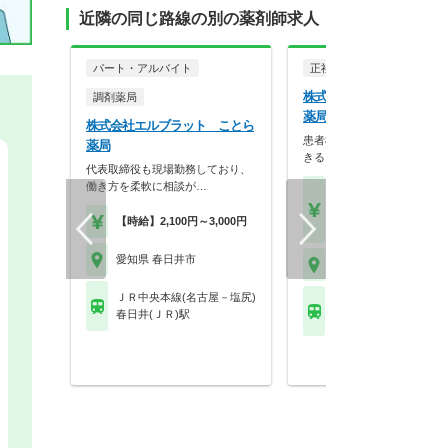
近隣の同じ路線の別の薬剤師求人
パート・アルバイト
正社員
調剤薬局
株式会社エルブラット こ
調剤薬局
薬局
株式会社エルブラット ことら
患者様1人1人に寄り添うこ
薬局
きる、風通しの良い…
代表取締役も現場勤務しており、
働き方を柔軟に相談が…
【月収】32.0万円～50.
円
【時給】2,100円～3,000円
【年収】450万円～70
愛知県 春日井市
愛知県 春日井市
ＪＲ中央本線(名古屋－塩尻)
ＪＲ中央本線(名古屋－
春日井(ＪＲ)駅
春日井(ＪＲ)駅