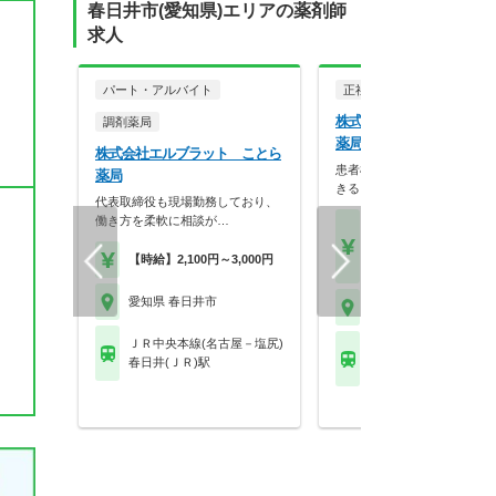
春日井市(愛知県)エリアの薬剤師
求人
パート・アルバイト
正社員
調剤薬局
株式会社エルブラット こ
調剤薬局
薬局
株式会社エルブラット ことら
患者様1人1人に寄り添うこ
薬局
きる、風通しの良い…
代表取締役も現場勤務しており、
働き方を柔軟に相談が…
【月収】32.0万円～50.
円
【時給】2,100円～3,000円
【年収】450万円～70
愛知県 春日井市
愛知県 春日井市
ＪＲ中央本線(名古屋－塩尻)
ＪＲ中央本線(名古屋－
春日井(ＪＲ)駅
春日井(ＪＲ)駅