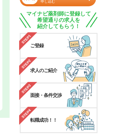
申し込む
マイナビ薬剤師に登録して
希望通りの求人を
紹介してもらう！
STEP1
ご登録
STEP2
求人のご紹介
STEP3
面接・条件交渉
STEP4
転職成功！！