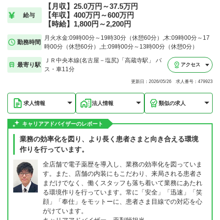
【月収】25.0万円～37.5万円
【年収】400万円～600万円
給与
【時給】1,800円～2,200円
月火水金:09時00分～19時30分（休憩60分）,木:09時00分～17
勤務時間
時00分（休憩60分）,土:09時00分～13時00分（休憩0分）
ＪＲ中央本線(名古屋－塩尻)「高蔵寺駅」 バ
最寄り駅
アクセス
ス・車11分
更新日：2026/05/26 求人番号：479923
求人情報
法人情報
類似の求人
キャリアアドバイザーのレポート
業務の効率化を図り、より長く患者さまと向き合える環境
作りを行っています。
全店舗で電子薬歴を導入し、業務の効率化を図っていま
す。また、店舗の内装にもこだわり、来局される患者さ
まだけでなく、働くスタッフも落ち着いて業務にあたれ
る環境作りを行っています。常に「安全」「迅速」「笑
顔」「奉仕」をモットーに、患者さま目線での対応を心
がけています。