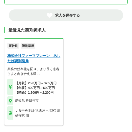
求人を保存する
最近見た薬剤師求人
正社員
調剤薬局
株式会社ファーマブレーン あし
たば調剤薬局
業務の効率化を図り、より長く患者
さまと向き合える環…
【月収】25.0万円～37.5万円
【年収】400万円～600万円
【時給】1,800円～2,200円
愛知県 春日井市
ＪＲ中央本線(名古屋－塩尻) 高
蔵寺駅 他