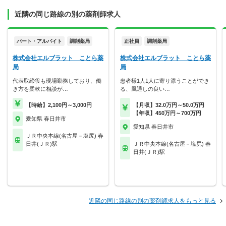
近隣の同じ路線の別の薬剤師求人
パート・アルバイト
調剤薬局
正社員
調剤薬局
株式会社エルブラット ことら薬
株式会社エルブラット ことら薬
局
局
代表取締役も現場勤務しており、働
患者様1人1人に寄り添うことができ
き方を柔軟に相談が…
る、風通しの良い…
【時給】2,100円～3,000円
【月収】32.0万円～50.0万円
【年収】450万円～700万円
愛知県 春日井市
愛知県 春日井市
ＪＲ中央本線(名古屋－塩尻) 春
日井(ＪＲ)駅
ＪＲ中央本線(名古屋－塩尻) 春
日井(ＪＲ)駅
近隣の同じ路線の別の薬剤師求人をもっと見る