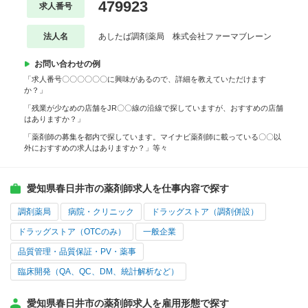
479923
求人番号
法人名
あしたば調剤薬局 株式会社ファーマブレーン
お問い合わせの例
「求人番号〇〇〇〇〇〇に興味があるので、詳細を教えていただけます
か？」
「残業が少なめの店舗をJR〇〇線の沿線で探していますが、おすすめの店舗
はありますか？」
「薬剤師の募集を都内で探しています。マイナビ薬剤師に載っている〇〇以
外におすすめの求人はありますか？」等々
愛知県春日井市の薬剤師求人を仕事内容で探す
調剤薬局
病院・クリニック
ドラッグストア（調剤併設）
ドラッグストア（OTCのみ）
一般企業
品質管理・品質保証・PV・薬事
臨床開発（QA、QC、DM、統計解析など）
愛知県春日井市の薬剤師求人を雇用形態で探す