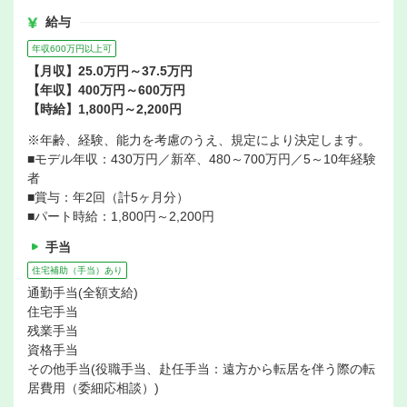
給与
年収600万円以上可
【月収】25.0万円～37.5万円
【年収】400万円～600万円
【時給】1,800円～2,200円
※年齢、経験、能力を考慮のうえ、規定により決定します。
■モデル年収：430万円／新卒、480～700万円／5～10年経験
者
■賞与：年2回（計5ヶ月分）
■パート時給：1,800円～2,200円
手当
住宅補助（手当）あり
通勤手当(全額支給)
住宅手当
残業手当
資格手当
その他手当(役職手当、赴任手当：遠方から転居を伴う際の転
居費用（委細応相談）)