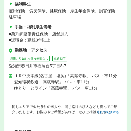
福利厚生
雇用保険、労災保険、健康保険、厚生年金保険、損害保険
駐車場
手当・福利厚生備考
■薬剤師賠償責任保険：店舗加入
■退職金：勤続3年以上
勤務地・アクセス
原則、引越しを伴う転勤なし
車通勤可
愛知県春日井市石尾台5丁目8-7
ＪＲ中央本線(名古屋－塩尻)「高蔵寺駅」 バス・車11分
愛知環状鉄道「高蔵寺駅」 バス・車11分
ゆとりーとライン「高蔵寺駅」 バス・車11分
同じエリアで似た条件の求人や、同じ路線の求人なども喜んでご紹
介いたします。お悩みやご希望があれば、ぜひご相談ください。
無料で相談する