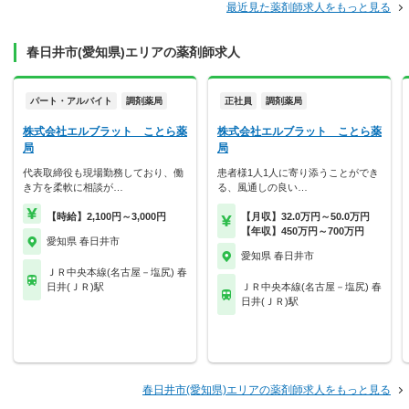
最近見た薬剤師求人をもっと見る
春日井市(愛知県)エリアの薬剤師求人
パート・アルバイト
調剤薬局
正社員
調剤薬局
株式会社エルブラット ことら薬
株式会社エルブラット ことら薬
局
局
代表取締役も現場勤務しており、働
患者様1人1人に寄り添うことができ
き方を柔軟に相談が…
る、風通しの良い…
【時給】2,100円～3,000円
【月収】32.0万円～50.0万円
【年収】450万円～700万円
愛知県 春日井市
愛知県 春日井市
ＪＲ中央本線(名古屋－塩尻) 春
日井(ＪＲ)駅
ＪＲ中央本線(名古屋－塩尻) 春
日井(ＪＲ)駅
春日井市(愛知県)エリアの薬剤師求人をもっと見る