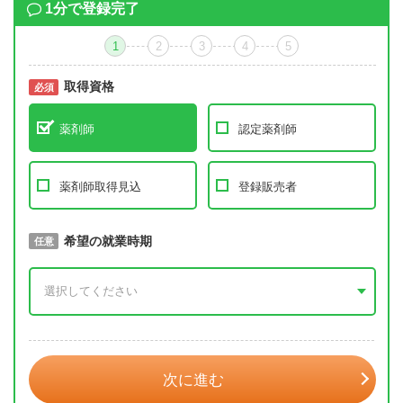
1分で登録完了
1
2
3
4
5
取得資格
必須
必須
薬剤師
認定薬剤師
薬剤師取得見込
登録販売者
取得予定年
希望の就業時期
必須
任意
年 3月
次に進む