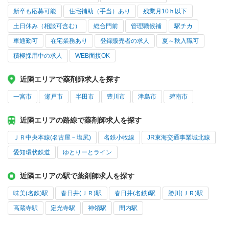
新卒も応募可能
住宅補助（手当）あり
残業月10ｈ以下
土日休み（相談可含む）
総合門前
管理職候補
駅チカ
車通勤可
在宅業務あり
登録販売者の求人
夏～秋入職可
積極採用中の求人
WEB面接OK
近隣エリアで薬剤師求人を探す
一宮市
瀬戸市
半田市
豊川市
津島市
碧南市
近隣エリアの路線で薬剤師求人を探す
ＪＲ中央本線(名古屋－塩尻)
名鉄小牧線
JR東海交通事業城北線
愛知環状鉄道
ゆとりーとライン
近隣エリアの駅で薬剤師求人を探す
味美(名鉄)駅
春日井(ＪＲ)駅
春日井(名鉄)駅
勝川(ＪＲ)駅
高蔵寺駅
定光寺駅
神領駅
間内駅