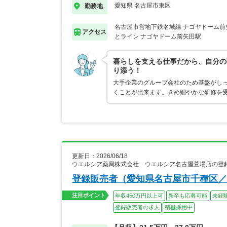
愛知県 名古屋市東区
勤務地
名古屋市営地下鉄名城線 ナゴヤドーム前
アクセス
とライン ナゴヤドーム前矢田駅
暮らしを支える仕事だから、自分の
り添う！
大手企業のグループ会社のため基盤がし
くことが出来ます。きめ細やかな研修を
更新日：2026/06/18
ウエルシア薬局株式会社 ウエルシア名古屋萱場店の登
登録販売者（愛知県名古屋市千種区／
注目ポイント
年収450万円以上可
新卒も応募可能
未経
登録販売者の求人
積極採用中