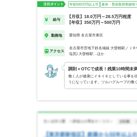
注目ポイント
年収500万円以上可
産休・育休取得実績有
【月収】18.0万円～28.5万円程度
給与
【年収】350万円～500万円
愛知県 名古屋市東区
勤務地
名古屋市営地下鉄名城線 大曽根駅／ＪＲ
アクセス
塩尻) 大曽根駅…ほか
調剤＋OTCで成長！残業10時間未
働く人が健康にイキイキとしている事を
うになっています。ツルハグループの働