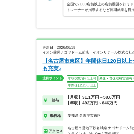
全国で2,000店舗以上の店舗展開を行
トレーナーが指導するなど長期就業を目指
更新日：2026/06/19
イオン薬局ナゴヤドーム前店 イオンリテール株式会社
【名古屋市東区】年間休日120日以
も充実♪
注目ポイント
年収800万円以上可
産休・育休取得実績有
年間休日120日以上
【月収】31.1万円～58.0万円
給与
【年収】492万円～846万円
愛知県 名古屋市東区
勤務地
名古屋市営地下鉄名城線 ナゴヤドーム前
アクセス
とライン ナゴヤドーム前矢田駅