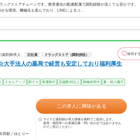
うドラッグストアチェーンです。教育優先の配慮配属で調剤経験が浅くても安心です。
せる環境。機械化も進んでおり、LINEによるコ…
保存す
の薬剤師求人
正社員
ドラッグストア（調剤併設）
上☆大手法人の薬局で経営も安定しており福利厚生
り
スキルアップ
駅チカ
車通勤可
店舗数30以上
積極採用中
夏～秋入職可
この求人に興味がある
マイナビ薬剤師が求人情報を無料でご提供します。
薬局・病院等への直接応募・問い合わせではありません
のでご安心ください。
矢田駅／ゆとりー