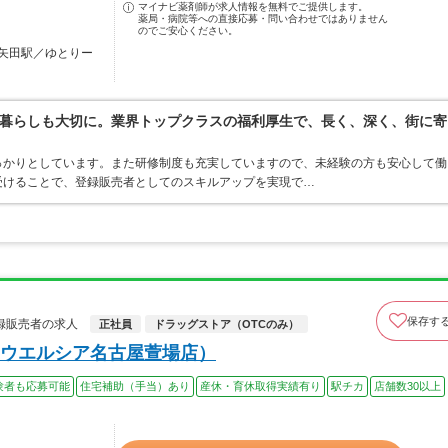
マイナビ薬剤師が求人情報を無料でご提供します。
薬局・病院等への直接応募・問い合わせではありません
のでご安心ください。
矢田駅／ゆとりー
暮らしも大切に。業界トップクラスの福利厚生で、長く、深く、街に寄
っかりとしています。また研修制度も充実していますので、未経験の方も安心して働
受けることで、登録販売者としてのスキルアップを実現で…
保存す
録販売者の求人
正社員
ドラッグストア（OTCのみ）
ウエルシア名古屋萱場店）
験者も応募可能
住宅補助（手当）あり
産休・育休取得実績有り
駅チカ
店舗数30以上