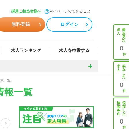
採用ご担当者様へ
マイページでできること
無料登録
ログイン
0
求人ランキング
求人を検索する
募集一覧
0
情報一覧
0