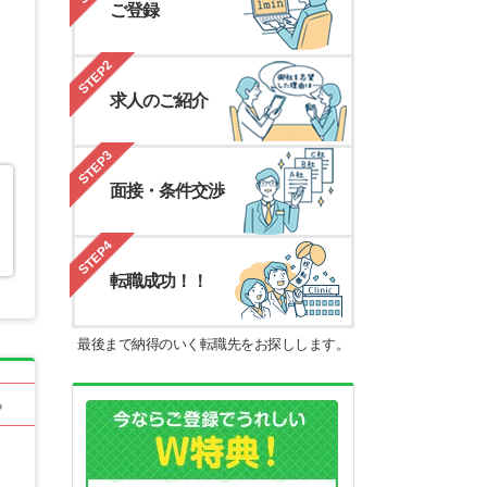
ご登録
STEP2
求人のご紹介
STEP3
面接・条件交渉
STEP4
転職成功！！
最後まで納得のいく転職先をお探しします。
る