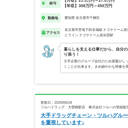
【月収】21.5万円～27.0万円
給与
【年収】308万円～450万円
愛知県 名古屋市千種区
勤務地
名古屋市営地下鉄名城線 ナゴヤドーム前
アクセス
とライン ナゴヤドーム前矢田駅
暮らしを支える仕事だから、自分の
り添う！
大手企業のグループ会社のため基盤がし
くことが出来ます。きめ細やかな研修を
更新日：2026/06/18
ツルハドラッグ 大曽根駅店 株式会社ツルハの登録販
大手ドラッグチェーン・ツルハグルー
を重視しています♪