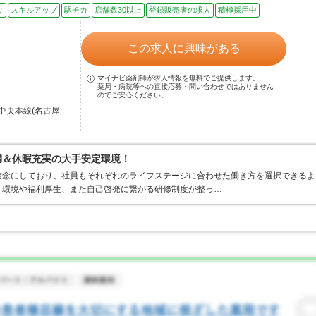
り
スキルアップ
駅チカ
店舗数30以上
登録販売者の求人
積極採用中
この求人に興味がある
マイナビ薬剤師が求人情報を無料でご提供します。
薬局・病院等への直接応募・問い合わせではありません
のでご安心ください。
中央本線(名古屋－
満＆休暇充実の大手安定環境！
信念にしており、社員もそれぞれのライフステージに合わせた働き方を選択できるよ
く環境や福利厚生、また自己啓発に繋がる研修制度が整っ…