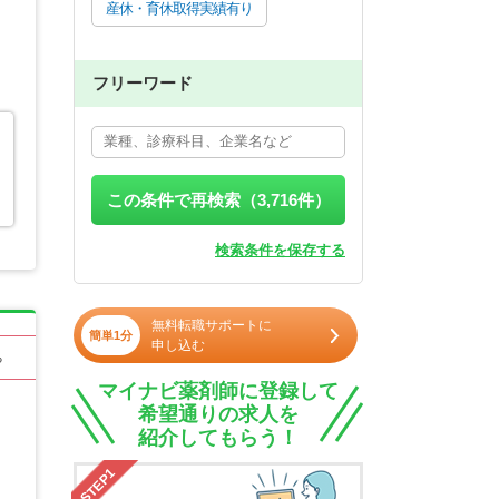
産休・育休取得実績有り
フリーワード
この条件で再検索（
3,716
件）
検索条件を保存する
無料転職サポートに
簡単1分
申し込む
る
マイナビ薬剤師に登録して
希望通りの求人を
紹介してもらう！
STEP1