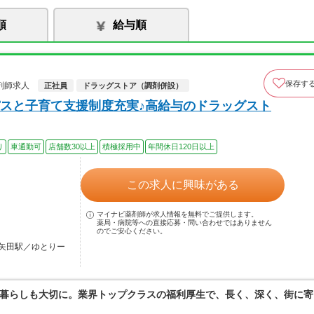
順
給与順
保存す
剤師求人
正社員
ドラッグストア（調剤併設）
スと子育て支援制度充実♪高給与のドラッグスト
り
車通勤可
店舗数30以上
積極採用中
年間休日120日以上
この求人に興味がある
マイナビ薬剤師が求人情報を無料でご提供します。
薬局・病院等への直接応募・問い合わせではありません
のでご安心ください。
矢田駅／ゆとりー
暮らしも大切に。業界トップクラスの福利厚生で、長く、深く、街に寄