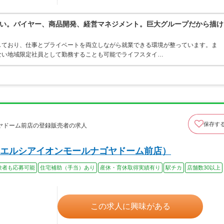
い。バイヤー、商品開発、経営マネジメント。巨大グループだから描け
しており、仕事とプライベートを両立しながら就業できる環境が整っています。ま
ない地域限定社員として勤務することも可能でライフスタイ…
保存す
ヤドーム前店の登録販売者の求人
エルシアイオンモールナゴヤドーム前店）
験者も応募可能
住宅補助（手当）あり
産休・育休取得実績有り
駅チカ
店舗数30以上
この求人に興味がある