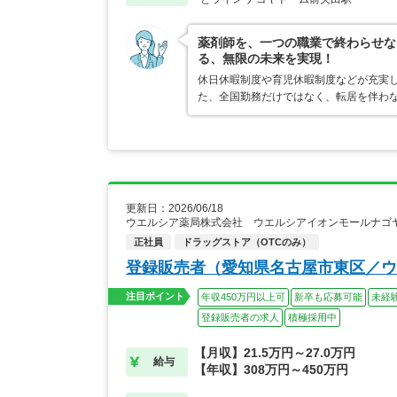
薬剤師を、一つの職業で終わらせな
る、無限の未来を実現！
休日休暇制度や育児休暇制度などが充実
た、全国勤務だけではなく、転居を伴わ
更新日：2026/06/18
ウエルシア薬局株式会社 ウエルシアイオンモールナゴ
正社員
ドラッグストア（OTCのみ）
登録販売者（愛知県名古屋市東区／ウ
注目ポイント
年収450万円以上可
新卒も応募可能
未経
登録販売者の求人
積極採用中
【月収】21.5万円～27.0万円
給与
【年収】308万円～450万円