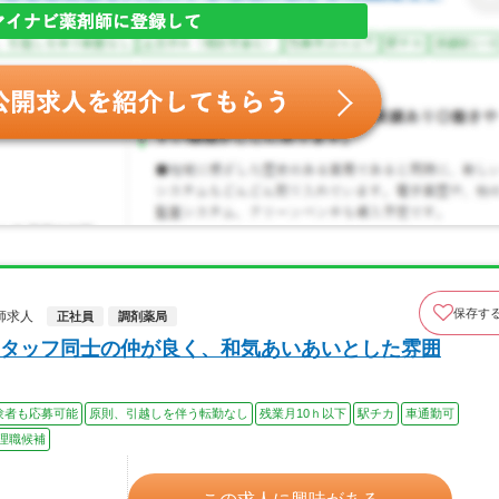
保存す
師求人
正社員
調剤薬局
タッフ同士の仲が良く、和気あいあいとした雰囲
験者も応募可能
原則、引越しを伴う転勤なし
残業月10ｈ以下
駅チカ
車通勤可
理職候補