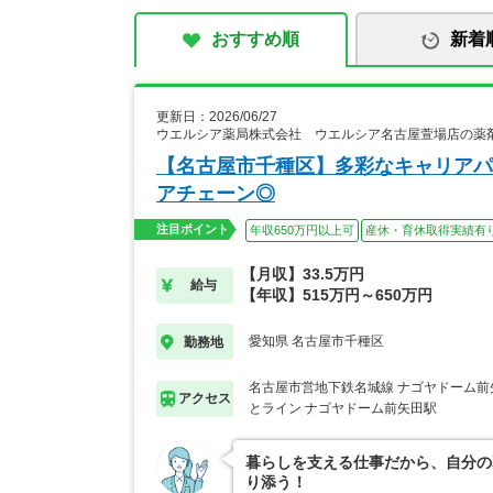
おすすめ順
新着
更新日：2026/06/27
ウエルシア薬局株式会社 ウエルシア名古屋萱場店の薬
【名古屋市千種区】多彩なキャリアパ
アチェーン◎
注目ポイント
年収650万円以上可
産休・育休取得実績有
【月収】33.5万円
給与
【年収】515万円～650万円
愛知県 名古屋市千種区
勤務地
名古屋市営地下鉄名城線 ナゴヤドーム前
アクセス
とライン ナゴヤドーム前矢田駅
暮らしを支える仕事だから、自分の
り添う！