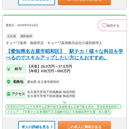
更新日：2026年6月18日
保存する
正社員
調剤薬局
キョーワ薬局 御器所店 キョーワ薬局株式会社の薬剤師求人
【愛知県名古屋市昭和区】 駅チカ！様々な科目を学
べるのでスキルアップしたい方にもおすすめ。
【月収】26.0万円～37.5万円
給与
【年収】430万円～600万円
勤務地
愛知県 名古屋市昭和区
名古屋市営地下鉄鶴舞線 御器所駅
アクセス
名古屋市営地下鉄桜通線 御器所駅
年収600万円以上可
新卒も応募可能
未経験者も応募可能
産休・育休取得実績有り
スキルアップ
駅チカ
車通勤可
店舗数30以上
積極採用中
夏～秋入職可
求人の詳細を見る
この求人に興味がある