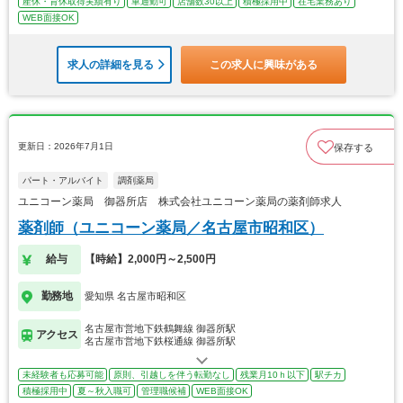
産休・育休取得実績有り
車通勤可
店舗数30以上
積極採用中
在宅業務あり
WEB面接OK
求人の詳細を見る
この求人に興味がある
更新日：2026年7月1日
保存する
パート・アルバイト
調剤薬局
ユニコーン薬局 御器所店 株式会社ユニコーン薬局の薬剤師求人
薬剤師（ユニコーン薬局／名古屋市昭和区）
給与
【時給】2,000円～2,500円
勤務地
愛知県 名古屋市昭和区
名古屋市営地下鉄鶴舞線 御器所駅
アクセス
名古屋市営地下鉄桜通線 御器所駅
未経験者も応募可能
原則、引越しを伴う転勤なし
残業月10ｈ以下
駅チカ
積極採用中
夏～秋入職可
管理職候補
WEB面接OK