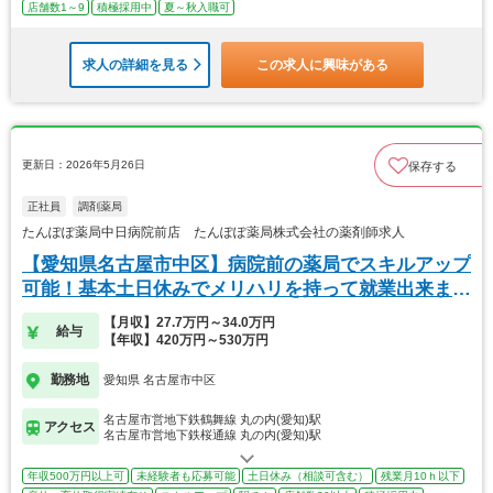
店舗数1～9
積極採用中
夏～秋入職可
求人の詳細を見る
この求人に興味がある
更新日：2026年5月26日
保存する
正社員
調剤薬局
たんぽぽ薬局中日病院前店 たんぽぽ薬局株式会社の薬剤師求人
【愛知県名古屋市中区】病院前の薬局でスキルアップ
可能！基本土日休みでメリハリを持って就業出来ま
す！
【月収】27.7万円～34.0万円
給与
【年収】420万円～530万円
勤務地
愛知県 名古屋市中区
名古屋市営地下鉄鶴舞線 丸の内(愛知)駅
アクセス
名古屋市営地下鉄桜通線 丸の内(愛知)駅
年収500万円以上可
未経験者も応募可能
土日休み（相談可含む）
残業月10ｈ以下