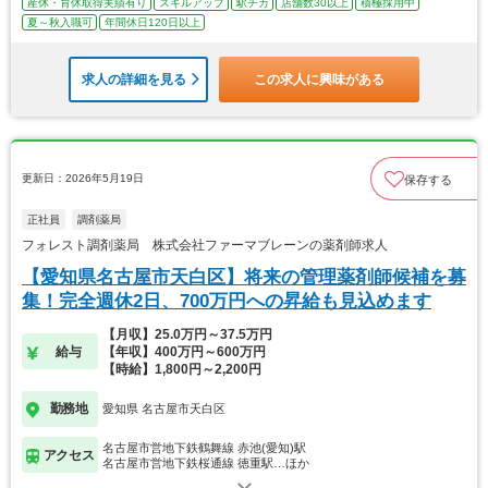
産休・育休取得実績有り
スキルアップ
駅チカ
店舗数30以上
積極採用中
夏～秋入職可
年間休日120日以上
求人の詳細を見る
この求人に興味がある
更新日：2026年5月19日
保存する
正社員
調剤薬局
フォレスト調剤薬局 株式会社ファーマブレーンの薬剤師求人
【愛知県名古屋市天白区】将来の管理薬剤師候補を募
集！完全週休2日、700万円への昇給も見込めます
【月収】25.0万円～37.5万円
給与
【年収】400万円～600万円
【時給】1,800円～2,200円
勤務地
愛知県 名古屋市天白区
名古屋市営地下鉄鶴舞線 赤池(愛知)駅
アクセス
名古屋市営地下鉄桜通線 徳重駅…ほか