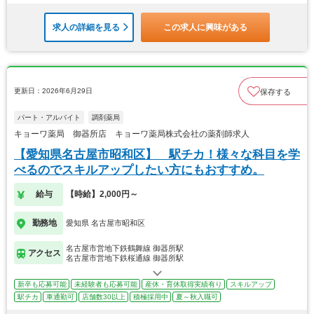
求人の詳細を見る
この求人に興味がある
更新日：2026年6月29日
保存する
パート・アルバイト
調剤薬局
キョーワ薬局 御器所店 キョーワ薬局株式会社の薬剤師求人
【愛知県名古屋市昭和区】 駅チカ！様々な科目を学
べるのでスキルアップしたい方にもおすすめ。
給与
【時給】2,000円～
勤務地
愛知県 名古屋市昭和区
名古屋市営地下鉄鶴舞線 御器所駅
アクセス
名古屋市営地下鉄桜通線 御器所駅
新卒も応募可能
未経験者も応募可能
産休・育休取得実績有り
スキルアップ
駅チカ
車通勤可
店舗数30以上
積極採用中
夏～秋入職可