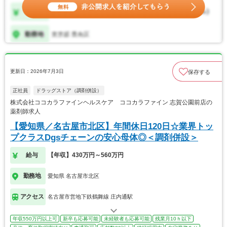
更新日：2026年7月3日
保存する
正社員
ドラッグストア（調剤併設）
株式会社ココカラファインヘルスケア ココカラファイン 志賀公園前店の
薬剤師求人
【愛知県／名古屋市北区】年間休日120日☆業界トッ
プクラスDgsチェーンの安心母体◎＜調剤併設＞
給与
【年収】430万円～560万円
勤務地
愛知県 名古屋市北区
アクセス
名古屋市営地下鉄鶴舞線 庄内通駅
年収550万円以上可
新卒も応募可能
未経験者も応募可能
残業月10ｈ以下