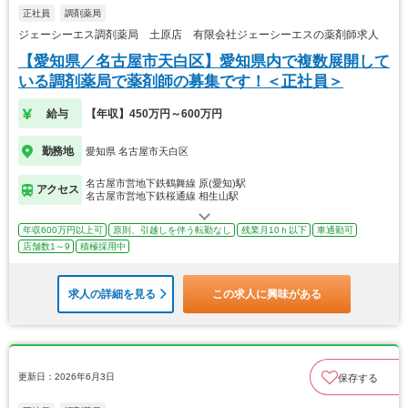
正社員
調剤薬局
ジェーシーエス調剤薬局 土原店 有限会社ジェーシーエスの薬剤師求人
【愛知県／名古屋市天白区】愛知県内で複数展開して
いる調剤薬局で薬剤師の募集です！＜正社員＞
給与
【年収】450万円～600万円
勤務地
愛知県 名古屋市天白区
名古屋市営地下鉄鶴舞線 原(愛知)駅
アクセス
名古屋市営地下鉄桜通線 相生山駅
年収600万円以上可
原則、引越しを伴う転勤なし
残業月10ｈ以下
車通勤可
店舗数1～9
積極採用中
求人の詳細を見る
この求人に興味がある
更新日：2026年6月3日
保存する