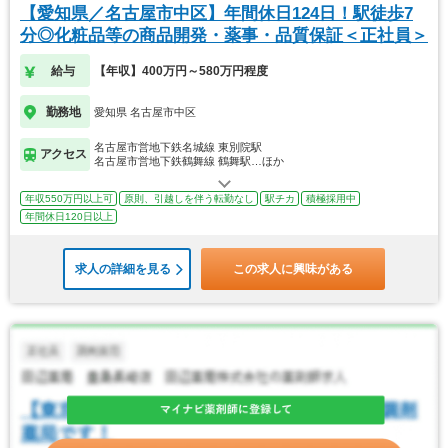
【愛知県／名古屋市中区】年間休日124日！駅徒歩7
分◎化粧品等の商品開発・薬事・品質保証＜正社員＞
給与
【年収】400万円～580万円程度
勤務地
愛知県 名古屋市中区
名古屋市営地下鉄名城線 東別院駅
アクセス
名古屋市営地下鉄鶴舞線 鶴舞駅…ほか
年収550万円以上可
原則、引越しを伴う転勤なし
駅チカ
積極採用中
年間休日120日以上
求人の詳細を見る
この求人に興味がある