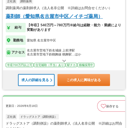
正社員
調剤薬局
調剤薬局の薬剤師求人（法人名非公開 ※詳細はお問合せください）
薬剤師（愛知県名古屋市中区／イチゴ薬局）
【年収】540万円～780万円※給与は経験・能力・業績により
給与
変動があります
勤務地
愛知県 名古屋市中区
名古屋市営地下鉄名城線 上前津駅
アクセス
名古屋市営地下鉄鶴舞線 鶴舞駅…ほか
年収700万円以上可
住宅補助（手当）あり
駅チカ
積極採用中
求人の詳細を見る
この求人に興味がある
更新日：2026年6月18日
保存する
正社員
ドラッグストア（調剤併設）
ドラッグストア（調剤併設）の薬剤師求人（法人名非公開 ※詳細はお問合