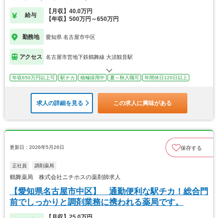
【月収】40.0万円
給与
【年収】500万円～650万円
勤務地
愛知県 名古屋市中区
アクセス
名古屋市営地下鉄鶴舞線 大須観音駅
年収650万円以上可
駅チカ
積極採用中
夏～秋入職可
年間休日120日以上
求人の詳細を見る
この求人に興味がある
更新日：2026年5月26日
保存する
正社員
調剤薬局
鶴舞薬局 株式会社ニチホスの薬剤師求人
【愛知県名古屋市中区】 通勤便利な駅チカ！総合門
前でしっかりと調剤業務に携われる薬局です。
【月収】25.0万円