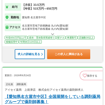
【月収】33.5万円
給与
【年収】515万円～650万円
勤務地
愛知県 名古屋市中区
名古屋市営地下鉄鶴舞線 丸の内(愛知)駅
アクセス
名古屋市営地下鉄桜通線 丸の内(愛知)駅
年収650万円以上可
産休・育休取得実績有り
駅チカ
車通勤可
店舗数30以上
積極採用中
年間休日120日以上
求人の詳細を見る
この求人に興味がある
更新日：2026年6月24日
保存する
正社員
調剤薬局
アイセイ薬局 上前津店 株式会社アイセイ薬局の薬剤師求人
【愛知県名古屋市中区】全国展開をしている調剤薬局
グループで薬剤師募集！