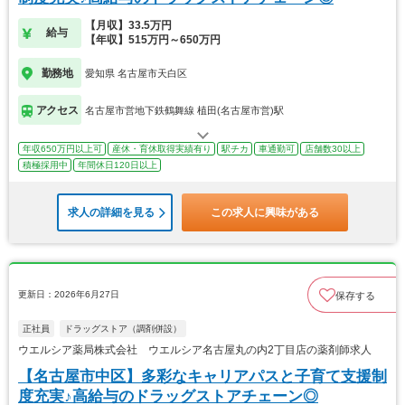
【月収】33.5万円
給与
【年収】515万円～650万円
勤務地
愛知県 名古屋市天白区
アクセス
名古屋市営地下鉄鶴舞線 植田(名古屋市営)駅
年収650万円以上可
産休・育休取得実績有り
駅チカ
車通勤可
店舗数30以上
積極採用中
年間休日120日以上
求人の詳細を見る
この求人に興味がある
更新日：2026年6月27日
保存する
正社員
ドラッグストア（調剤併設）
ウエルシア薬局株式会社 ウエルシア名古屋丸の内2丁目店の薬剤師求人
【名古屋市中区】多彩なキャリアパスと子育て支援制
度充実♪高給与のドラッグストアチェーン◎