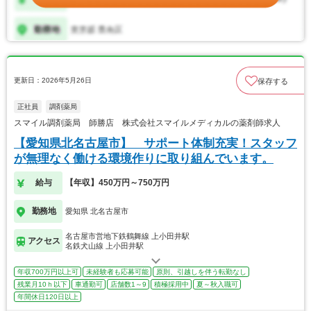
更新日：2026年5月26日
保存する
正社員
調剤薬局
スマイル調剤薬局 師勝店 株式会社スマイルメディカルの薬剤師求人
【愛知県北名古屋市】 サポート体制充実！スタッフ
が無理なく働ける環境作りに取り組んでいます。
給与
【年収】450万円～750万円
勤務地
愛知県 北名古屋市
名古屋市営地下鉄鶴舞線 上小田井駅
アクセス
名鉄犬山線 上小田井駅
年収700万円以上可
未経験者も応募可能
原則、引越しを伴う転勤なし
残業月10ｈ以下
車通勤可
店舗数1～9
積極採用中
夏～秋入職可
年間休日120日以上