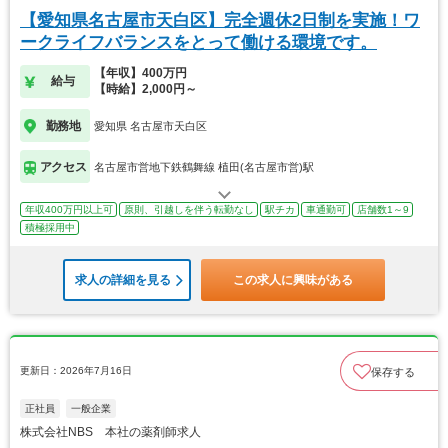
【愛知県名古屋市天白区】完全週休2日制を実施！ワ
ークライフバランスをとって働ける環境です。
【年収】400万円
給与
【時給】2,000円～
勤務地
愛知県 名古屋市天白区
アクセス
名古屋市営地下鉄鶴舞線 植田(名古屋市営)駅
年収400万円以上可
原則、引越しを伴う転勤なし
駅チカ
車通勤可
店舗数1～9
積極採用中
求人の詳細を見る
この求人に興味がある
更新日：2026年7月16日
保存する
正社員
一般企業
株式会社NBS 本社の薬剤師求人