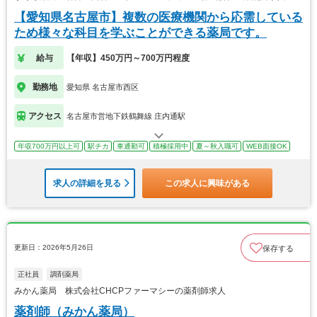
【愛知県名古屋市】複数の医療機関から応需している
ため様々な科目を学ぶことができる薬局です。
給与
【年収】450万円～700万円程度
勤務地
愛知県 名古屋市西区
アクセス
名古屋市営地下鉄鶴舞線 庄内通駅
年収700万円以上可
駅チカ
車通勤可
積極採用中
夏～秋入職可
WEB面接OK
求人の詳細を見る
この求人に興味がある
更新日：2026年5月26日
保存する
正社員
調剤薬局
みかん薬局 株式会社CHCPファーマシーの薬剤師求人
薬剤師（みかん薬局）