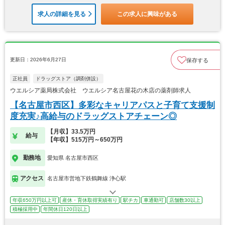
求人の詳細を見る
この求人に興味がある
更新日：2026年6月27日
保存する
正社員
ドラッグストア（調剤併設）
ウエルシア薬局株式会社 ウエルシア名古屋花の木店の薬剤師求人
【名古屋市西区】多彩なキャリアパスと子育て支援制
度充実♪高給与のドラッグストアチェーン◎
【月収】33.5万円
給与
【年収】515万円～650万円
勤務地
愛知県 名古屋市西区
アクセス
名古屋市営地下鉄鶴舞線 浄心駅
年収650万円以上可
産休・育休取得実績有り
駅チカ
車通勤可
店舗数30以上
積極採用中
年間休日120日以上