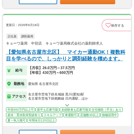
更新日：2026年6月18日
保存する
正社員
調剤薬局
キョーワ薬局 中切店 キョーワ薬局株式会社の薬剤師求人
【愛知県名古屋市北区】 マイカー通勤OK！複数科
目を学べるので、しっかりと調剤経験を積めます。
【月収】26.0万円～37.5万円
給与
【年収】430万円～600万円
勤務地
愛知県 名古屋市北区
名古屋市営地下鉄名城線 黒川(愛知)駅
アクセス
名古屋市営地下鉄鶴舞線 庄内通駅…ほか
年収600万円以上可
新卒も応募可能
未経験者も応募可能
住宅補助（手当）あり
産休・育休取得実績有り
スキルアップ
車通勤可
店舗数30以上
積極採用中
夏～秋入職可
年間休日120日以上