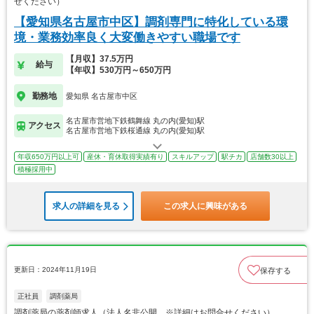
せください）
【愛知県名古屋市中区】調剤専門に特化している環
境・業務効率良く大変働きやすい職場です
【月収】37.5万円
給与
【年収】530万円～650万円
勤務地
愛知県 名古屋市中区
名古屋市営地下鉄鶴舞線 丸の内(愛知)駅
アクセス
名古屋市営地下鉄桜通線 丸の内(愛知)駅
年収650万円以上可
産休・育休取得実績有り
スキルアップ
駅チカ
店舗数30以上
積極採用中
求人の詳細を見る
この求人に興味がある
更新日：2024年11月19日
保存する
正社員
調剤薬局
調剤薬局の薬剤師求人（法人名非公開 ※詳細はお問合せください）