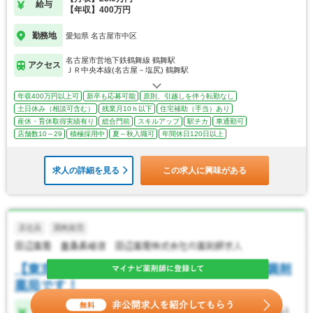
給与
【年収】400万円
勤務地
愛知県 名古屋市中区
名古屋市営地下鉄鶴舞線 鶴舞駅
アクセス
ＪＲ中央本線(名古屋－塩尻) 鶴舞駅
年収400万円以上可
新卒も応募可能
原則、引越しを伴う転勤なし
土日休み（相談可含む）
残業月10ｈ以下
住宅補助（手当）あり
産休・育休取得実績有り
総合門前
スキルアップ
駅チカ
車通勤可
店舗数10～29
積極採用中
夏～秋入職可
年間休日120日以上
求人の詳細を見る
この求人に興味がある