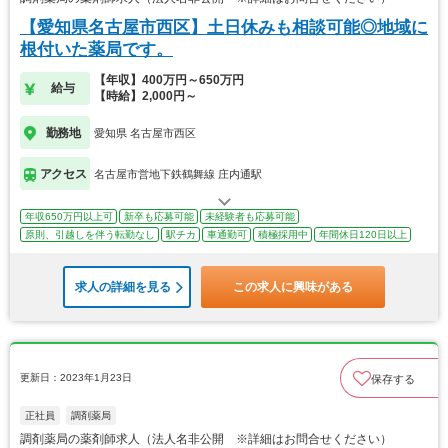
【愛知県名古屋市西区】土日休みも相談可能◎地域に
根付いた薬局です。
【年収】400万円～650万円
給与
【時給】2,000円～
勤務地
愛知県 名古屋市西区
アクセス
名古屋市営地下鉄鶴舞線 庄内通駅
年収650万円以上可
新卒も応募可能
未経験者も応募可能
原則、引越しを伴う転勤なし
駅チカ
車通勤可
積極採用中
年間休日120日以上
求人の詳細を見る
この求人に興味がある
更新日：2023年1月23日
保存する
正社員
調剤薬局
調剤薬局の薬剤師求人（法人名非公開 ※詳細はお問合せください）