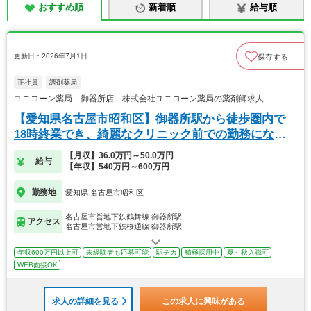
おすすめ順
新着順
給与順
更新日：2026年7月1日
保存する
正社員
調剤薬局
ユニコーン薬局 御器所店 株式会社ユニコーン薬局の薬剤師求人
【愛知県名古屋市昭和区】御器所駅から徒歩圏内で
18時終業でき、綺麗なクリニック前での勤務になり
ます。
【月収】36.0万円～50.0万円
給与
【年収】540万円～600万円
勤務地
愛知県 名古屋市昭和区
名古屋市営地下鉄鶴舞線 御器所駅
アクセス
名古屋市営地下鉄桜通線 御器所駅
年収600万円以上可
未経験者も応募可能
駅チカ
積極採用中
夏～秋入職可
WEB面接OK
求人の詳細を見る
この求人に興味がある