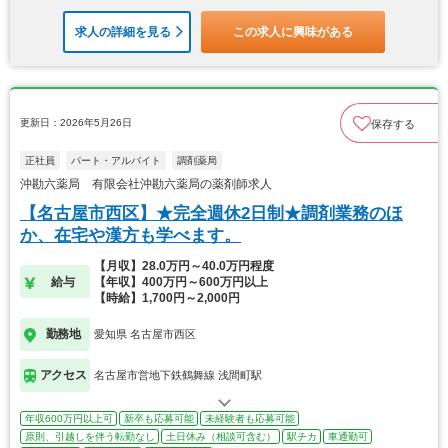
求人の詳細を見る
この求人に興味がある
更新日：2026年5月26日
保存する
正社員
パート・アルバイト
調剤薬局
沖勘六薬局 有限会社沖勘六薬局の薬剤師求人
【名古屋市西区】★完全週休2日制★調剤業務のほ
か、在宅や漢方も学べます。
【月収】28.0万円～40.0万円程度
給与
【年収】400万円～600万円以上
【時給】1,700円～2,000円
勤務地
愛知県 名古屋市西区
アクセス
名古屋市営地下鉄鶴舞線 浅間町駅
年収600万円以上可
新卒も応募可能
未経験者も応募可能
原則、引越しを伴う転勤なし
土日休み（相談可含む）
駅チカ
車通勤可