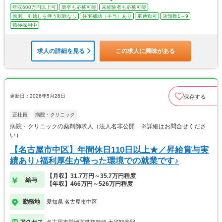
年収600万円以上可
新卒も応募可能
未経験者も応募可能
原則、引越しを伴う転勤なし
住宅補助（手当）あり
車通勤可
店舗数1～9
積極採用中
求人の詳細を見る
この求人に興味がある
更新日：2026年5月26日
保存する
正社員
病院・クリニック
病院・クリニックの薬剤師求人（法人名非公開 ※詳細はお問合せくださ
い）
【名古屋市中区】年間休日110日以上★／昇給賞与実
績あり♪福利厚生が整った環境での就業です♪
【月収】31.7万円～35.7万円程度
給与
【年収】466万円～526万円程度
勤務地
愛知県 名古屋市中区