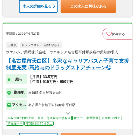
求人の詳細を見る
この求人に興味がある
更新日：2026年6月27日
保存する
正社員
ドラッグストア（調剤併設）
ウエルシア薬局株式会社 ウエルシア名古屋平針駅前店の薬剤師求人
【名古屋市天白区】多彩なキャリアパスと子育て支援
制度充実♪高給与のドラッグストアチェーン◎
【月収】33.5万円
給与
【年収】515万円～650万円
勤務地
愛知県 名古屋市天白区
アクセス
名古屋市営地下鉄鶴舞線 平針駅
年収650万円以上可
産休・育休取得実績有り
駅チカ
車通勤可
店舗数30以上
積極採用中
年間休日120日以上