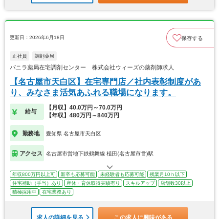
更新日：2026年6月18日
保存する
正社員
調剤薬局
バニラ薬局在宅調剤センター 株式会社ウィーズの薬剤師求人
【名古屋市天白区】在宅専門店／社内表彰制度があ
り、みなさま活気あふれる職場になります。
【月収】40.0万円～70.0万円
給与
【年収】480万円～840万円
勤務地
愛知県 名古屋市天白区
アクセス
名古屋市営地下鉄鶴舞線 植田(名古屋市営)駅
年収800万円以上可
新卒も応募可能
未経験者も応募可能
残業月10ｈ以下
住宅補助（手当）あり
産休・育休取得実績有り
スキルアップ
店舗数30以上
積極採用中
在宅業務あり
求人の詳細を見る
この求人に興味がある