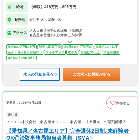
給与
【年収】418万円～806万円
勤務地
愛知県 名古屋市中区
名古屋市営地下鉄名城線 上前津駅
アクセス
名古屋市営地下鉄鶴舞線 上前津駅
年収800万円以上可
新卒も応募可能
未経験者も応募可能
残業月10ｈ以下
産休・育休取得実績有り
スキルアップ
駅チカ
店舗数30以上
積極採用中
年間休日120日以上
求人の詳細を見る
この求人に興味がある
更新日：2026年6月23日
保存する
正社員
ノイエス株式会社 名古屋オフィス（名古屋エリア担当）の薬剤師求人
【愛知県／名古屋エリア】完全週休2日制♪未経験者
OK◎治験事務局担当者募集（SMA）